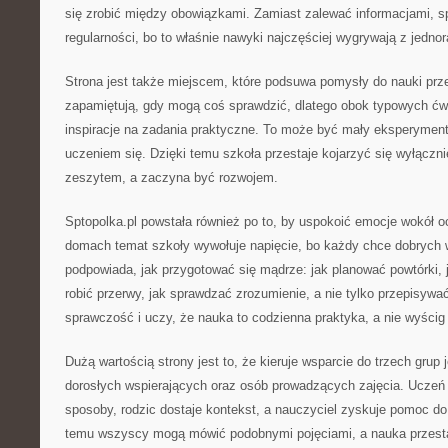
się zrobić między obowiązkami. Zamiast zalewać informacjami, s
regularności, bo to właśnie nawyki najczęściej wygrywają z jed
Strona jest także miejscem, które podsuwa pomysły do nauki przez
zapamiętują, gdy mogą coś sprawdzić, dlatego obok typowych ćwi
inspiracje na zadania praktyczne. To może być mały eksperyment
uczeniem się. Dzięki temu szkoła przestaje kojarzyć się wyłączni
zeszytem, a zaczyna być rozwojem.
Sptopolka.pl powstała również po to, by uspokoić emocje wokół oc
domach temat szkoły wywołuje napięcie, bo każdy chce dobrych 
podpowiada, jak przygotować się mądrze: jak planować powtórki, j
robić przerwy, jak sprawdzać zrozumienie, a nie tylko przepisywa
sprawczość i uczy, że nauka to codzienna praktyka, a nie wyścig 
Dużą wartością strony jest to, że kieruje wsparcie do trzech grup
dorosłych wspierających oraz osób prowadzących zajęcia. Uczeń 
sposoby, rodzic dostaje kontekst, a nauczyciel zyskuje pomoc do 
temu wszyscy mogą mówić podobnymi pojęciami, a nauka przes