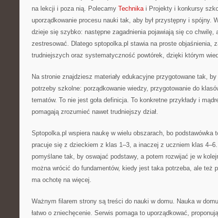
na lekcji i poza nią. Polecamy
Technika
i Projekty i konkursy szko
uporządkowanie procesu nauki tak, aby był przystępny i spójny
dzieje się szybko: następne zagadnienia pojawiają się co chwilę, a
zestresować. Dlatego sptopolka.pl stawia na proste objaśnienia, 
trudniejszych oraz systematyczność powtórek, dzięki którym wied
Na stronie znajdziesz materiały edukacyjne przygotowane tak, by
potrzeby szkolne: porządkowanie wiedzy, przygotowanie do klasó
tematów. To nie jest goła definicja. To konkretne przykłady i mądr
pomagają zrozumieć nawet trudniejszy dział.
Sptopolka.pl wspiera naukę w wielu obszarach, bo podstawówka to
pracuje się z dzieckiem z klas 1–3, a inaczej z uczniem klas 4–6.
pomyślane tak, by oswajać podstawy, a potem rozwijać je w kolej
można wrócić do fundamentów, kiedy jest taka potrzeba, ale też 
ma ochotę na więcej.
Ważnym filarem strony są treści do nauki w domu. Nauka w domu
łatwo o zniechęcenie. Serwis pomaga to uporządkować, proponując