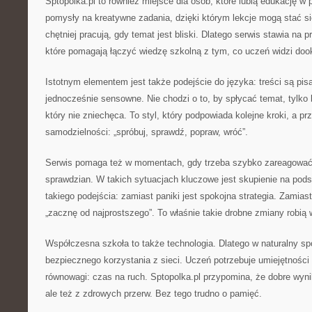
Sptopolka.pl to również miejsce dla osób, które lubią edukację w 
pomysły na kreatywne zadania, dzięki którym lekcje mogą stać się
chętniej pracują, gdy temat jest bliski. Dlatego serwis stawia na 
które pomagają łączyć wiedzę szkolną z tym, co uczeń widzi doo
Istotnym elementem jest także podejście do języka: treści są pisa
jednocześnie sensowne. Nie chodzi o to, by spłycać temat, tylko
który nie zniechęca. To styl, który podpowiada kolejne kroki, a p
samodzielności: „spróbuj, sprawdź, popraw, wróć”.
Serwis pomaga też w momentach, gdy trzeba szybko zareagować
sprawdzian. W takich sytuacjach kluczowe jest skupienie na pod
takiego podejścia: zamiast paniki jest spokojna strategia. Zamiast
„zacznę od najprostszego”. To właśnie takie drobne zmiany robią w
Współczesna szkoła to także technologia. Dlatego w naturalny sp
bezpiecznego korzystania z sieci. Uczeń potrzebuje umiejętności 
równowagi: czas na ruch. Sptopolka.pl przypomina, że dobre wyniki
ale też z zdrowych przerw. Bez tego trudno o pamięć.