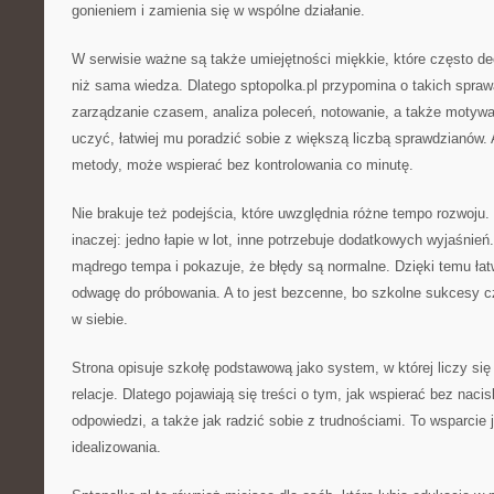
gonieniem i zamienia się w wspólne działanie.
W serwisie ważne są także umiejętności miękkie, które często de
niż sama wiedza. Dlatego sptopolka.pl przypomina o takich spraw
zarządzanie czasem, analiza poleceń, notowanie, a także motywac
uczyć, łatwiej mu poradzić sobie z większą liczbą sprawdzianów. 
metody, może wspierać bez kontrolowania co minutę.
Nie brakuje też podejścia, które uwzględnia różne tempo rozwoju
inaczej: jedno łapie w lot, inne potrzebuje dodatkowych wyjaśnień
mądrego tempa i pokazuje, że błędy są normalne. Dzięki temu ła
odwagę do próbowania. A to jest bezcenne, bo szkolne sukcesy c
w siebie.
Strona opisuje szkołę podstawową jako system, w której liczy się n
relacje. Dlatego pojawiają się treści o tym, jak wspierać bez naci
odpowiedzi, a także jak radzić sobie z trudnościami. To wsparcie 
idealizowania.