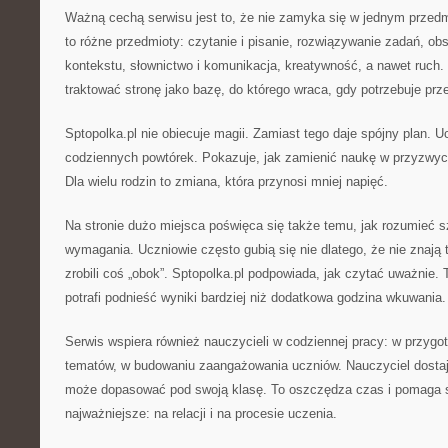
Ważną cechą serwisu jest to, że nie zamyka się w jednym przed
to różne przedmioty: czytanie i pisanie, rozwiązywanie zadań, ob
kontekstu, słownictwo i komunikacja, kreatywność, a nawet ruch
traktować stronę jako bazę, do którego wraca, gdy potrzebuje prz
Sptopolka.pl nie obiecuje magii. Zamiast tego daje spójny plan. 
codziennych powtórek. Pokazuje, jak zamienić naukę w przyzwycz
Dla wielu rodzin to zmiana, która przynosi mniej napięć.
Na stronie dużo miejsca poświęca się także temu, jak rozumieć s
wymagania. Uczniowie często gubią się nie dlatego, że nie znają t
zrobili coś „obok”. Sptopolka.pl podpowiada, jak czytać uważnie. 
potrafi podnieść wyniki bardziej niż dodatkowa godzina wkuwania.
Serwis wspiera również nauczycieli w codziennej pracy: w przygo
tematów, w budowaniu zaangażowania uczniów. Nauczyciel dostaj
może dopasować pod swoją klasę. To oszczędza czas i pomaga s
najważniejsze: na relacji i na procesie uczenia.