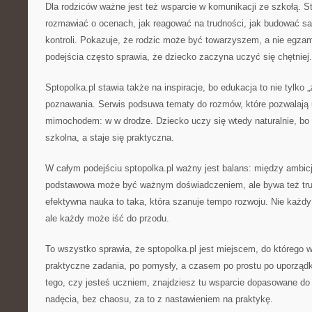
Dla rodziców ważne jest też wsparcie w komunikacji ze szkołą. 
rozmawiać o ocenach, jak reagować na trudności, jak budować sa
kontroli. Pokazuje, że rodzic może być towarzyszem, a nie egza
podejścia często sprawia, że dziecko zaczyna uczyć się chętniej.
Sptopolka.pl stawia także na inspiracje, bo edukacja to nie tylko 
poznawania. Serwis podsuwa tematy do rozmów, które pozwalają 
mimochodem: w w drodze. Dziecko uczy się wtedy naturalnie, bo 
szkolna, a staje się praktyczna.
W całym podejściu sptopolka.pl ważny jest balans: między ambic
podstawowa może być ważnym doświadczeniem, ale bywa też tru
efektywna nauka to taka, która szanuje tempo rozwoju. Nie każd
ale każdy może iść do przodu.
To wszystko sprawia, że sptopolka.pl jest miejscem, do którego wr
praktyczne zadania, po pomysły, a czasem po prostu po uporządk
tego, czy jesteś uczniem, znajdziesz tu wsparcie dopasowane do
nadęcia, bez chaosu, za to z nastawieniem na praktykę.