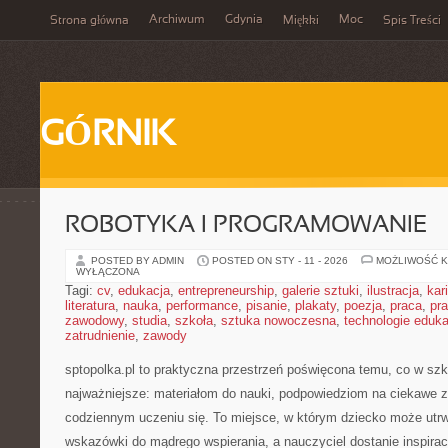
Archiwum
Gdynia
Moc
Strona główna
Miękki
Spis Treści
GÓRNIK
ROBOTYKA I PROGRAMOWANIE
POSTED BY ADMIN
POSTED ON STY - 11 - 2026
MOŻLIWOŚĆ 
WYŁĄCZONA
Tagi:
cv
,
edukacja
,
entrepreneurship
,
galerie sztuki
,
ilustracja
,
kar
literatura
,
nauka
,
performance
,
pisanie
,
plakaty
,
poezja
,
praca
,
pr
zawodowy
,
studia
,
szkoła
,
sztuka nowoczesna
,
technologie eduk
zatrudnienie
,
zawody
sptopolka.pl to praktyczna przestrzeń poświęcona temu, co w sz
najważniejsze: materiałom do nauki, podpowiedziom na ciekawe z
codziennym uczeniu się. To miejsce, w którym dziecko może utrwa
wskazówki do mądrego wspierania, a nauczyciel dostanie inspira