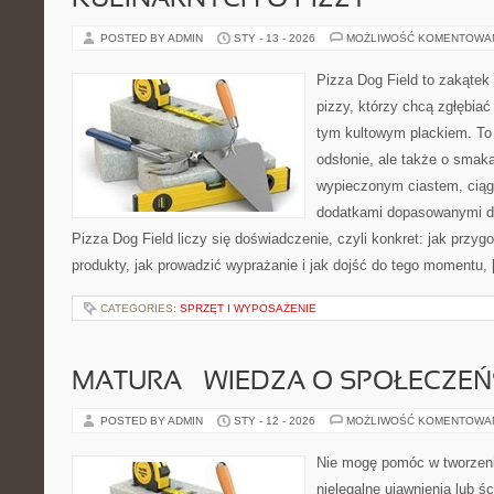
KULINARNYCH O PIZZY
POSTED BY ADMIN
STY - 13 - 2026
MOŻLIWOŚĆ KOMENTOWA
Pizza Dog Field to zakątek
pizzy, którzy chcą zgłębiać
tym kultowym plackiem. To 
odsłonie, ale także o smaka
wypieczonym ciastem, ciąg
dodatkami dopasowanymi do
Pizza Dog Field liczy się doświadczenie, czyli konkret: jak przyg
produkty, jak prowadzić wyprażanie i jak dojść do tego momentu,
CATEGORIES:
SPRZĘT I WYPOSAŻENIE
MATURA – WIEDZA O SPOŁECZEŃ
POSTED BY ADMIN
STY - 12 - 2026
MOŻLIWOŚĆ KOMENTOWA
Nie mogę pomóc w tworzeniu
nielegalne ujawnienia lub 