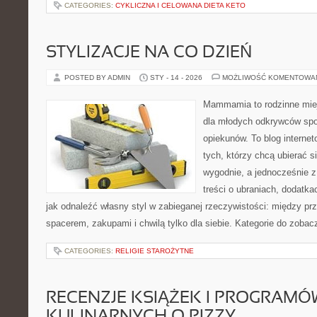
CATEGORIES:
CYKLICZNA I CELOWANA DIETA KETO
STYLIZACJE NA CO DZIEŃ
POSTED BY ADMIN
STY - 14 - 2026
MOŻLIWOŚĆ KOMENTOWA
Mammamia to rodzinne miej
dla młodych odkrywców spo
opiekunów. To blog interne
tych, którzy chcą ubierać s
wygodnie, a jednocześnie z
treści o ubraniach, dodatkac
jak odnaleźć własny styl w zabieganej rzeczywistości: między pr
spacerem, zakupami i chwilą tylko dla siebie. Kategorie do zobac
CATEGORIES:
RELIGIE STAROŻYTNE
RECENZJE KSIĄŻEK I PROGRAMÓ