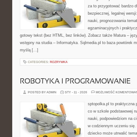
za to przygotować bardzo d
bezpiecznej, legalnej wersj
nauki, prognozowania tem
egzaminacyjnych i praktyc
gotowy tekst (bez HTML, bez linków). Zobacz także Matura – języ
wstępny na studia – Informatyka. Sqlmedia.pl to baza powtórek 
myślą […]
CATEGORIES:
ROZRYWKA
ROBOTYKA I PROGRAMOWANIE
POSTED BY ADMIN
STY - 11 - 2026
MOŻLIWOŚĆ KOMENTOWA
sptopolka.pl to praktyczna
co w szkole podstawowej na
nauki, podpowiedziom na ci
w codziennym uczeniu się.
dziecko może utrwalić tema