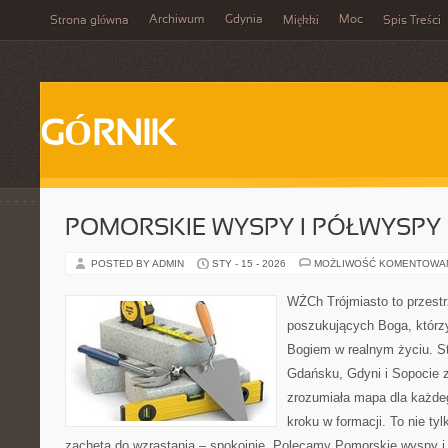
Archiwum
Gdynia
Moc
Strona główna
Miękki
Spis Treści
GÓRNIK
POMORSKIE WYSPY I PÓŁWYSPY
POSTED BY ADMIN
STY - 15 - 2026
MOŻLIWOŚĆ KOMENTOWA
WŻCh Trójmiasto to przest
poszukujących Boga, którzy
Bogiem w realnym życiu. St
Gdańsku, Gdyni i Sopocie 
zrozumiała mapa dla każdeg
kroku w formacji. To nie tyl
zachęta do wzrastania – spokojnie. Polecamy Pomorskie wyspy i