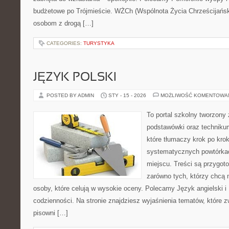
budżetowe po Trójmieście. WŻCh (Wspólnota Życia Chrześcijański
osobom z drogą […]
CATEGORIES:
TURYSTYKA
JĘZYK POLSKI
POSTED BY ADMIN
STY - 15 - 2026
MOŻLIWOŚĆ KOMENTOWA
To portal szkolny tworzony 
podstawówki oraz technikum
które tłumaczy krok po kro
systematycznych powtórkac
miejscu. Treści są przygot
zarówno tych, którzy chcą n
osoby, które celują w wysokie oceny. Polecamy Język angielski i F
codzienności. Na stronie znajdziesz wyjaśnienia tematów, które z
pisowni […]