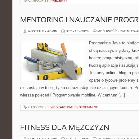
CATEGORIES:
PREZENTY
MENTORING I NAUCZANIE PRO
POSTED BY ADMIN
STY - 10 - 2026
MOŻLIWOŚĆ KOMENTOWA
Programista Java to platfo
chcą nauczyć się Javy krok
karierę programistyczną, ale
tworzą aplikacje i szukaj
To kursy online, blog, a p
oparte o typowe problemy z
nie zostaje w teorii, tylko od razu staje się działającym kodem. P
wiersza poleceń i Programowanie mobilne. W centrum […]
CATEGORIES:
WĘDKARSTWO EKSTREMALNE
FITNESS DLA MĘŻCZYZN
POSTED BY ADMIN
STY - 10 - 2026
MOŻLIWOŚĆ KOMENTOWA