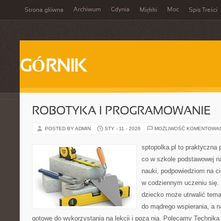
Archiwum
Gdynia
Moc
Strona główna
Miękki
Spis Treści
GÓRNIK
ROBOTYKA I PROGRAMOWANIE
POSTED BY ADMIN
STY - 11 - 2026
MOŻLIWOŚĆ KOMENTOWA
sptopolka.pl to praktyczna
co w szkole podstawowej na
nauki, podpowiedziom na ci
w codziennym uczeniu się.
dziecko może utrwalić tema
do mądrego wspierania, a na
gotowe do wykorzystania na lekcji i poza nią. Polecamy Technika 