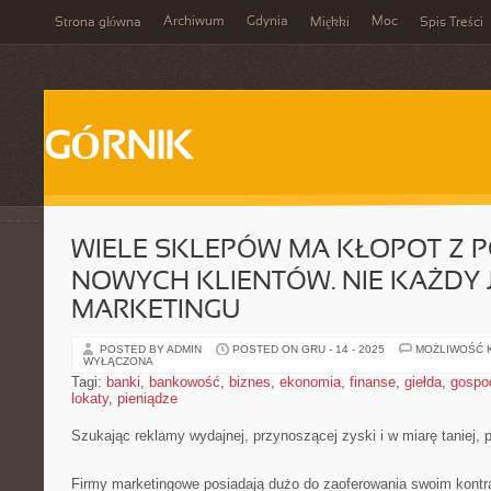
Archiwum
Gdynia
Moc
Strona główna
Miękki
Spis Treści
GÓRNIK
WIELE SKLEPÓW MA KŁOPOT Z 
NOWYCH KLIENTÓW. NIE KAŻDY 
MARKETINGU
POSTED BY ADMIN
POSTED ON GRU - 14 - 2025
MOŻLIWOŚĆ 
WYŁĄCZONA
Tagi:
banki
,
bankowość
,
biznes
,
ekonomia
,
finanse
,
giełda
,
gospo
lokaty
,
pieniądze
Szukając reklamy wydajnej, przynoszącej zyski i w miarę taniej,
Firmy marketingowe posiadają dużo do zaoferowania swoim kontr