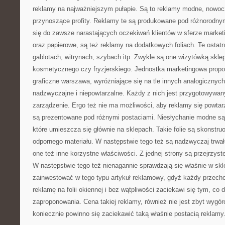
reklamy na najważniejszym pułapie. Są to reklamy modne, nowo
przynoszące profity. Reklamy te są produkowane pod różnorodnym
się do zawsze narastających oczekiwań klientów w sferze market
oraz papierowe, są też reklamy na dodatkowych foliach. Te ostat
gablotach, witrynach, szybach itp. Zwykle są one wizytówką sklep
kosmetycznego czy fryzjerskiego. Jednostka marketingowa propon
graficzne warszawa, wyróżniające się na tle innych analogicznych o
nadzwyczajne i niepowtarzalne. Każdy z nich jest przygotowywa
zarządzenie. Ergo też nie ma możliwości, aby reklamy się powtarz
są prezentowane pod różnymi postaciami. Niesłychanie modne są 
które umieszcza się głównie na sklepach. Takie folie są skonstru
odpornego materiału. W następstwie tego też są nadzwyczaj trwał
one też inne korzystne właściwości. Z jednej strony są przejrzyste, 
W następstwie tego też nienagannie sprawdzają się właśnie w sk
zainwestować w tego typu artykuł reklamowy, gdyż każdy przech
reklamę na folii okiennej i bez wątpliwości zaciekawi się tym, co
zaproponowania. Cena takiej reklamy, również nie jest zbyt wygór
koniecznie powinno się zaciekawić taką właśnie postacią reklamy