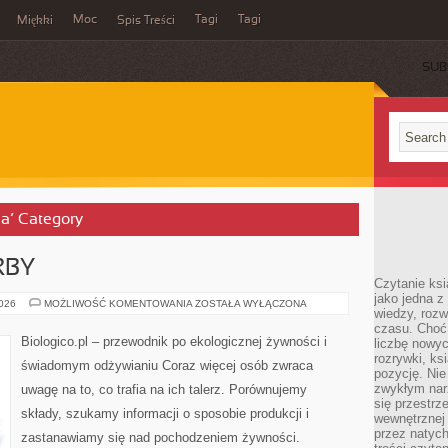
Moc
Tagi
Tagi
Miękki
Spis Treści
SUB
ja’ Category
RBY
Czytanie ks
jako jedna z
SEZONOWE
2026
MOŻLIWOŚĆ KOMENTOWANIA
ZOSTAŁA WYŁĄCZONA
wiedzy, rozw
SKARBY
czasu. Choć
Biologico.pl – przewodnik po ekologicznej żywności i
liczbę nowy
rozrywki, k
świadomym odżywianiu Coraz więcej osób zwraca
pozycję. Nie 
zwykłym narz
uwagę na to, co trafia na ich talerz. Porównujemy
się przestrz
składy, szukamy informacji o sposobie produkcji i
wewnętrznej
przez natyc
zastanawiamy się nad pochodzeniem żywności.