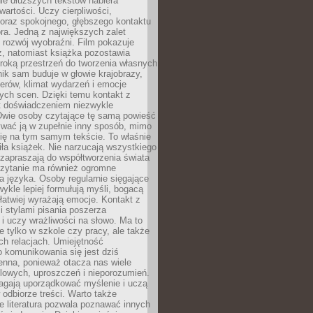
nie dłuższych tekstów nabiera
wartości. Uczy cierpliwości,
 oraz spokojnego, głębszego kontaktu
ra. Jedną z największych zalet
t rozwój wyobraźni. Film pokazuje
z, natomiast książka pozostawia
roką przestrzeń do tworzenia własnych
lnik sam buduje w głowie krajobrazy,
erów, klimat wydarzeń i emocje
ych scen. Dzięki temu kontakt z
est doświadczeniem niezwykle
Dwie osoby czytające tę samą powieść
wać ją w zupełnie inny sposób, mimo
się na tym samym tekście. To właśnie
iła książek. Nie narzucają wszystkiego
 zapraszają do współtworzenia świata
Czytanie ma również ogromne
a języka. Osoby regularnie sięgające
wykle lepiej formułują myśli, bogacą
 łatwiej wyrażają emocje. Kontakt z
 stylami pisania poszerza
i uczy wrażliwości na słowo. Ma to
e tylko w szkole czy pracy, ale także
h relacjach. Umiejętność
 komunikowania się jest dziś
enna, ponieważ otacza nas wiele
lowych, uproszczeń i nieporozumień.
agają uporządkować myślenie i uczą
odbiorze treści. Warto także
 literatura pozwala poznawać innych