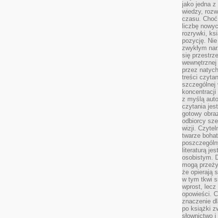
jako jedna z
wiedzy, rozw
czasu. Choć
liczbę nowy
rozrywki, k
pozycję. Nie 
zwykłym narz
się przestrz
wewnętrznej
przez natyc
treści czyta
szczególnej 
koncentracji
z myślą auto
czytania jes
gotowy obra
odbiorcy sze
wizji. Czyte
twarze bohat
poszczególn
literaturą j
osobistym. 
mogą przeży
że opierają 
w tym tkwi s
wprost, lecz
opowieści. 
znaczenie dl
po książki z
słownictwo i