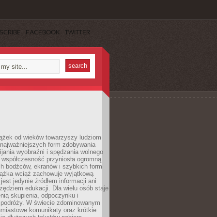
SCRIBE
FACEBOOK
TWITTER
iążek od wieków towarzyszy ludziom
 najważniejszych form zdobywania
ijania wyobraźni i spędzania wolnego
 współczesność przyniosła ogromną
ch bodźców, ekranów i szybkich form
siążka wciąż zachowuje wyjątkową
jest jedynie źródłem informacji ani
ędziem edukacji. Dla wielu osób staje
enią skupienia, odpoczynku i
 podróży. W świecie zdominowanym
hmiastowe komunikaty oraz krótkie