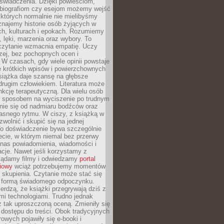
doświadczenia. Dzięki powieściom,
 biografiom czy esejom możemy wejść
 których normalnie nie mielibyśmy
znajemy historie osób żyjących w
ch, kulturach i epokach. Rozumiemy
, lęki, marzenia oraz wybory. To
 czytanie wzmacnia empatię. Uczy
zej, bez pochopnych ocen i
 W czasach, gdy wiele opinii powstaje
e krótkich wpisów i powierzchownych
książka daje szansę na głębsze
drugim człowiekiem. Literatura może
unkcję terapeutyczną. Dla wielu osób
st sposobem na wyciszenie po trudnym
nie się od nadmiaru bodźców oraz
asnego rytmu. W ciszy, z książką w
 zwolnić i skupić się na jednej
To doświadczenie bywa szczególnie
ecie, w którym niemal bez przerwy
 nas powiadomienia, wiadomości i
cje. Nawet jeśli korzystamy z
glądamy filmy i odwiedzamy
portal
iowy
wciąż potrzebujemy momentów
 skupienia. Czytanie może stać się
ą formą świadomego odpoczynku.
ierdzą, że książki przegrywają dziś z
i technologiami. Trudno jednak
z tak uproszczoną oceną. Zmieniły się
 dostępu do treści. Obok tradycyjnych
owych pojawiły się e-booki i