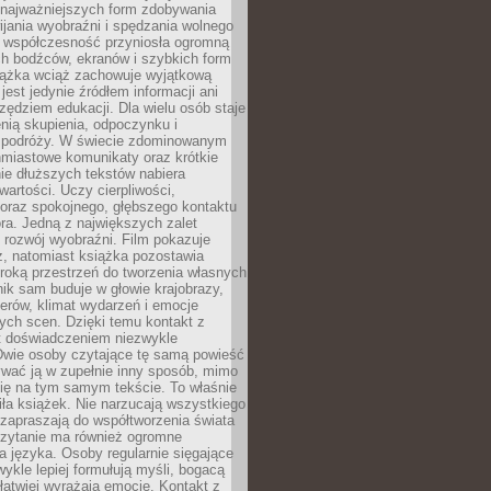
 najważniejszych form zdobywania
ijania wyobraźni i spędzania wolnego
 współczesność przyniosła ogromną
ch bodźców, ekranów i szybkich form
siążka wciąż zachowuje wyjątkową
jest jedynie źródłem informacji ani
ędziem edukacji. Dla wielu osób staje
enią skupienia, odpoczynku i
 podróży. W świecie zdominowanym
hmiastowe komunikaty oraz krótkie
nie dłuższych tekstów nabiera
wartości. Uczy cierpliwości,
 oraz spokojnego, głębszego kontaktu
ra. Jedną z największych zalet
t rozwój wyobraźni. Film pokazuje
z, natomiast książka pozostawia
roką przestrzeń do tworzenia własnych
lnik sam buduje w głowie krajobrazy,
erów, klimat wydarzeń i emocje
ych scen. Dzięki temu kontakt z
est doświadczeniem niezwykle
Dwie osoby czytające tę samą powieść
wać ją w zupełnie inny sposób, mimo
się na tym samym tekście. To właśnie
iła książek. Nie narzucają wszystkiego
 zapraszają do współtworzenia świata
Czytanie ma również ogromne
a języka. Osoby regularnie sięgające
wykle lepiej formułują myśli, bogacą
 łatwiej wyrażają emocje. Kontakt z