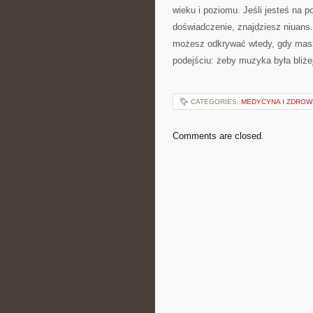
wieku i poziomu. Jeśli jesteś na p
doświadczenie, znajdziesz niuans. 
możesz odkrywać wtedy, gdy masz 
podejściu: żeby muzyka była bliże
CATEGORIES:
MEDYCYNA I ZDROW
Comments are closed.