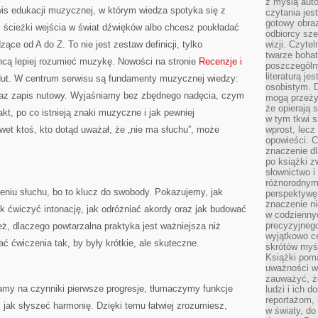
z myślą auto
wis edukacji muzycznej, w którym wiedza spotyka się z
czytania jes
gotowy obra
j ścieżki wejścia w świat dźwięków albo chcesz poukładać
odbiorcy sze
zące od A do Z. To nie jest zestaw definicji, tylko
wizji. Czyte
twarze bohat
hcą lepiej rozumieć muzykę. Nowości na stronie
Recenzje i
poszczególn
literaturą j
ut. W centrum serwisu są fundamenty muzycznej wiedzy:
osobistym. 
oraz zapis nutowy. Wyjaśniamy bez zbędnego nadęcia, czym
mogą przeży
że opierają 
akt, po co istnieją znaki muzyczne i jak pewniej
w tym tkwi s
awet ktoś, kto dotąd uważał, że „nie ma słuchu”, może
wprost, lecz
opowieści. 
znaczenie dl
po książki z
słownictwo i
różnorodnymi
niu słuchu, bo to klucz do swobody. Pokazujemy, jak
perspektywę 
znaczenie ni
k ćwiczyć intonację, jak odróżniać akordy oraz jak budować
w codziennyc
precyzyjnego
 dlaczego powtarzalna praktyka jest ważniejsza niż
wyjątkowo c
ać ćwiczenia tak, by były krótkie, ale skuteczne.
skrótów myś
Książki pom
uważności w 
zauważyć, że
amy na czynniki pierwsze progresje, tłumaczymy funkcje
ludzi i ich 
reportażom,
jak słyszeć harmonię. Dzięki temu łatwiej zrozumiesz,
w światy, do