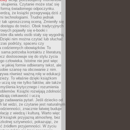
 skupienia. Czytanie może stać się
ą formą świadomego odpoczynku.
ierdzą, że książki przegrywają dziś z
i technologiami. Trudno jednak
z tak uproszczoną oceną. Zmieniły się
 dostępu do treści. Obok tradycyjnych
owych pojawiły się e-booki i
które dla wielu osób stały się wygodną
 Dzięki nim można czytać lub słuchać
czas podróży, spaceru czy
 codziennych obowiązków. To
 sama potrzeba kontaktu z literaturą
lecz dostosowuje się do stylu życia
o człowieka. Istotne nie jest więc
, w jakiej formie odbieramy tekst, ale
sobie szansę na obcowanie z nim.
rywa również ważną rolę w edukacji
dzieży. To właśnie dzięki książkom
 uczą się nie tylko faktów, ale także
i, myślenia krytycznego i rozumienia
oblemów. Książki rozwijają zdolność
udzają ciekawość i uczą
go zadawania pytań. Jeśli dziecko od
 lat widzi, że czytanie jest naturalnym
dzienności, znacznie łatwiej buduje
lację z wiedzą i kulturą. Warto więc
ł książek przyjazną atmosferę, bez
zkolnej sztywności, pokazując, że
ć źródłem przyjemności. W życiu