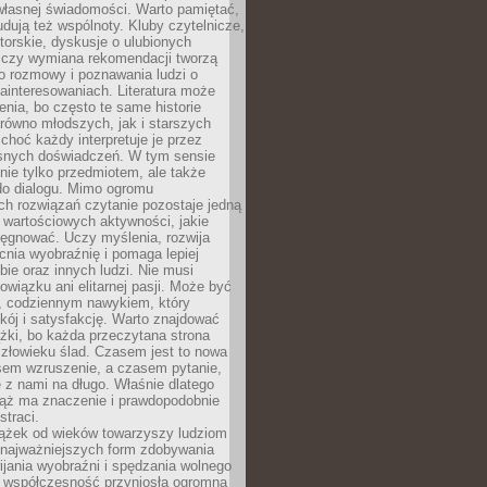
własnej świadomości. Warto pamiętać,
udują też wspólnoty. Kluby czytelnicze,
torskie, dyskusje o ulubionych
 czy wymiana rekomendacji tworzą
o rozmowy i poznawania ludzi o
ainteresowaniach. Literatura może
enia, bo często te same historie
równo młodszych, jak i starszych
 choć każdy interpretuje je przez
snych doświadczeń. W tym sensie
 nie tylko przedmiotem, ale także
do dialogu. Mimo ogromu
h rozwiązań czytanie pozostaje jedną
j wartościowych aktywności, jakie
ęgnować. Uczy myślenia, rozwija
nia wyobraźnię i pomaga lepiej
bie oraz innych ludzi. Nie musi
wiązku ani elitarnej pasji. Może być
 codziennym nawykiem, który
kój i satysfakcję. Warto znajdować
żki, bo każda przeczytana strona
złowieku ślad. Czasem jest to nowa
sem wzruszenie, a czasem pytanie,
e z nami na długo. Właśnie dlatego
ciąż ma znaczenie i prawdopodobnie
straci.
iążek od wieków towarzyszy ludziom
 najważniejszych form zdobywania
ijania wyobraźni i spędzania wolnego
 współczesność przyniosła ogromną