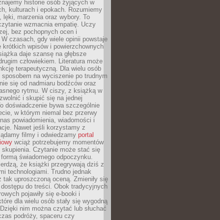
znajemy historie osób żyjących w
ch, kulturach i epokach. Rozumiemy
, lęki, marzenia oraz wybory. To
 czytanie wzmacnia empatię. Uczy
zej, bez pochopnych ocen i
 W czasach, gdy wiele opinii powstaje
e krótkich wpisów i powierzchownych
książka daje szansę na głębsze
drugim człowiekiem. Literatura może
unkcję terapeutyczną. Dla wielu osób
st sposobem na wyciszenie po trudnym
nie się od nadmiaru bodźców oraz
asnego rytmu. W ciszy, z książką w
 zwolnić i skupić się na jednej
To doświadczenie bywa szczególnie
ecie, w którym niemal bez przerwy
 nas powiadomienia, wiadomości i
cje. Nawet jeśli korzystamy z
glądamy filmy i odwiedzamy
portal
iowy
wciąż potrzebujemy momentów
 skupienia. Czytanie może stać się
ą formą świadomego odpoczynku.
ierdzą, że książki przegrywają dziś z
i technologiami. Trudno jednak
z tak uproszczoną oceną. Zmieniły się
 dostępu do treści. Obok tradycyjnych
owych pojawiły się e-booki i
które dla wielu osób stały się wygodną
 Dzięki nim można czytać lub słuchać
czas podróży, spaceru czy