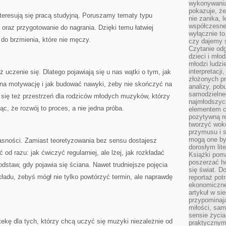
wykonywania
pokazuje, że
teresują się pracą studyjną. Poruszamy tematy typu
nie zanika, 
współczesneg
oraz przygotowanie do nagrania. Dzięki temu łatwiej
wyłącznie to
do brzmienia, które nie męczy.
czy dajemy 
Czytanie odg
dzieci i mło
młodzi ludzie
interpretacj
eż uczenie się. Dlatego pojawiają się u nas wątki o tym, jak
złożonych pr
 na motywację i jak budować nawyki, żeby nie skończyć na
analizy, pob
samodzielne
e się też przestrzeń dla rodziców młodych muzyków, którzy
najmłodszych
c, że rozwój to proces, a nie jedna próba.
elementem co
pozytywną re
tworzyć wokó
przymusu i s
mogą one by
 jasności. Zamiast teoretyzowania bez sensu dostajesz
dorosłym lite
d razu: jak ćwiczyć regularniej, ale lżej, jak rozkładać
Książki pom
poszerzać ho
odstaw, gdy pojawia się ściana. Nawet trudniejsze pojęcia
się świat. D
ładu, żebyś mógł nie tylko powtórzyć termin, ale naprawdę
reportaż pot
ekonomiczne 
artykuł w si
przypominaj
miłości, sam
sensie życia
tekę dla tych, którzy chcą uczyć się muzyki niezależnie od
praktycznym