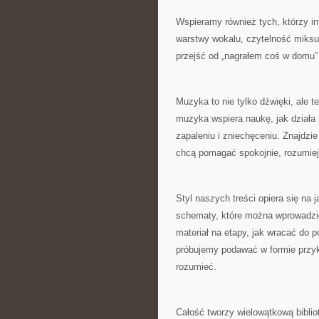
Wspieramy również tych, którzy in
warstwy wokalu, czytelność miksu 
przejść od „nagrałem coś w domu” 
Muzyka to nie tylko dźwięki, ale t
muzyka wspiera naukę, jak działa
zapaleniu i zniechęceniu. Znajdzi
chcą pomagać spokojnie, rozumieją
Styl naszych treści opiera się na
schematy, które można wprowadzić o
materiał na etapy, jak wracać do p
próbujemy podawać w formie przyk
rozumieć.
Całość tworzy wielowątkową biblio