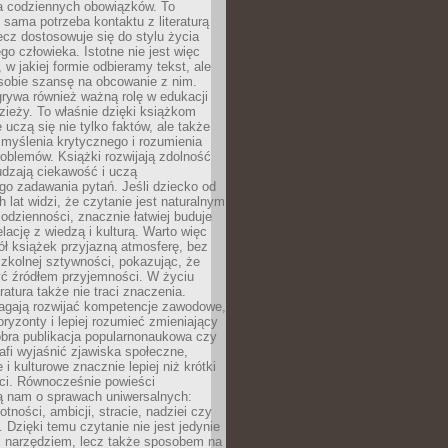
 codziennych obowiązków. To
 sama potrzeba kontaktu z literaturą
lecz dostosowuje się do stylu życia
o człowieka. Istotne nie jest więc
, w jakiej formie odbieramy tekst, ale
sobie szansę na obcowanie z nim.
rywa również ważną rolę w edukacji
dzieży. To właśnie dzięki książkom
 uczą się nie tylko faktów, ale także
i, myślenia krytycznego i rozumienia
oblemów. Książki rozwijają zdolność
udzają ciekawość i uczą
go zadawania pytań. Jeśli dziecko od
 lat widzi, że czytanie jest naturalnym
dzienności, znacznie łatwiej buduje
lację z wiedzą i kulturą. Warto więc
ł książek przyjazną atmosferę, bez
zkolnej sztywności, pokazując, że
ć źródłem przyjemności. W życiu
ratura także nie traci znaczenia.
agają rozwijać kompetencje zawodowe,
ryzonty i lepiej rozumieć zmieniający
obra publikacja popularnonaukowa czy
rafi wyjaśnić zjawiska społeczne,
i kulturowe znacznie lepiej niż krótki
eci. Równocześnie powieści
ą nam o sprawach uniwersalnych:
otności, ambicji, stracie, nadziei czy
. Dzięki temu czytanie nie jest jedynie
 narzędziem, lecz także sposobem na