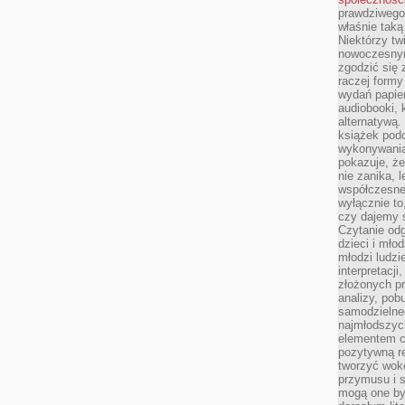
prawdziwego
właśnie tak
Niektórzy tw
nowoczesnym
zgodzić się 
raczej formy
wydań papier
audiobooki, 
alternatywą.
książek pod
wykonywania
pokazuje, że
nie zanika, 
współczesneg
wyłącznie to
czy dajemy 
Czytanie odg
dzieci i mło
młodzi ludzie
interpretacj
złożonych pr
analizy, pob
samodzielne
najmłodszych
elementem co
pozytywną re
tworzyć wokó
przymusu i s
mogą one by