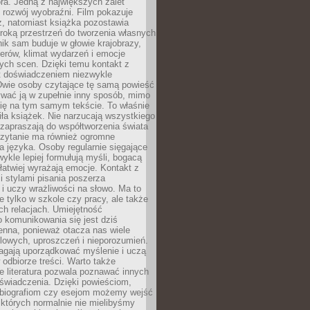
ra. Jedną z największych zalet
t rozwój wyobraźni. Film pokazuje
z, natomiast książka pozostawia
roką przestrzeń do tworzenia własnych
lnik sam buduje w głowie krajobrazy,
erów, klimat wydarzeń i emocje
ych scen. Dzięki temu kontakt z
est doświadczeniem niezwykle
Dwie osoby czytające tę samą powieść
wać ją w zupełnie inny sposób, mimo
się na tym samym tekście. To właśnie
iła książek. Nie narzucają wszystkiego
 zapraszają do współtworzenia świata
Czytanie ma również ogromne
a języka. Osoby regularnie sięgające
wykle lepiej formułują myśli, bogacą
 łatwiej wyrażają emocje. Kontakt z
 stylami pisania poszerza
i uczy wrażliwości na słowo. Ma to
e tylko w szkole czy pracy, ale także
h relacjach. Umiejętność
 komunikowania się jest dziś
enna, ponieważ otacza nas wiele
lowych, uproszczeń i nieporozumień.
agają uporządkować myślenie i uczą
odbiorze treści. Warto także
 literatura pozwala poznawać innych
doświadczenia. Dzięki powieściom,
 biografiom czy esejom możemy wejść
 których normalnie nie mielibyśmy