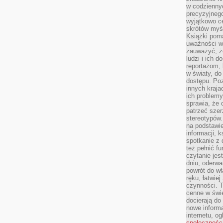
w codziennyc
precyzyjnego
wyjątkowo c
skrótów myś
Książki pom
uważności w 
zauważyć, że
ludzi i ich 
reportażom,
w światy, do
dostępu. Po
innych kraja
ich problemy
sprawia, że
patrzeć szer
stereotypów.
na podstawi
informacji, 
spotkanie z 
też pełnić f
czytanie je
dniu, oderwa
powrót do wł
ręku, łatwiej
czynności. 
cenne w świ
docierają do
nowe informa
internetu, o
społecznośc