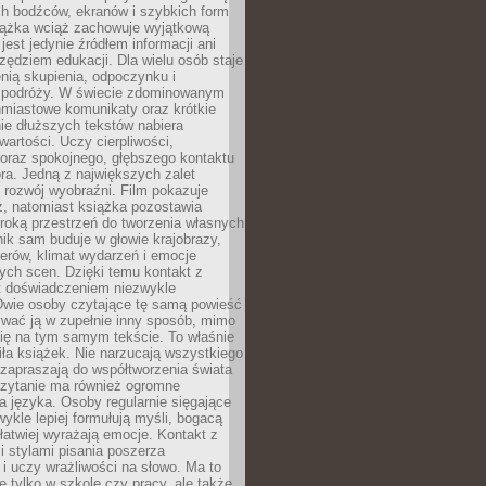
ch bodźców, ekranów i szybkich form
siążka wciąż zachowuje wyjątkową
jest jedynie źródłem informacji ani
ędziem edukacji. Dla wielu osób staje
enią skupienia, odpoczynku i
 podróży. W świecie zdominowanym
hmiastowe komunikaty oraz krótkie
nie dłuższych tekstów nabiera
wartości. Uczy cierpliwości,
 oraz spokojnego, głębszego kontaktu
ra. Jedną z największych zalet
t rozwój wyobraźni. Film pokazuje
z, natomiast książka pozostawia
roką przestrzeń do tworzenia własnych
lnik sam buduje w głowie krajobrazy,
erów, klimat wydarzeń i emocje
ych scen. Dzięki temu kontakt z
est doświadczeniem niezwykle
Dwie osoby czytające tę samą powieść
wać ją w zupełnie inny sposób, mimo
się na tym samym tekście. To właśnie
iła książek. Nie narzucają wszystkiego
 zapraszają do współtworzenia świata
Czytanie ma również ogromne
a języka. Osoby regularnie sięgające
wykle lepiej formułują myśli, bogacą
 łatwiej wyrażają emocje. Kontakt z
 stylami pisania poszerza
i uczy wrażliwości na słowo. Ma to
e tylko w szkole czy pracy, ale także