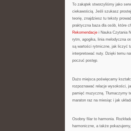
To zakątek stworzyliśmy jako ser
ciekawością. Jeśli szukasz proste
teorię, znajdziesz tu teksty prowad
praktyczna baza dla osób, które c
Rekomendacje
i Nauka Czytania N
rytm, agogika, linia melodyczna 
są wartości rytmiczne, jak liczyć t
interpretować nuty. Dzięki temu n
poczuć postęp.
Dużo miejsca poświęcamy kształce
rozpoznawać relacje wysokości, ja
pamięć muzyczną. Tłumaczymy też,
maraton raz na miesiąc i jak układ
Osobny filar to harmonia. Rozkład
harmoniczne, a także pokazujemy, 