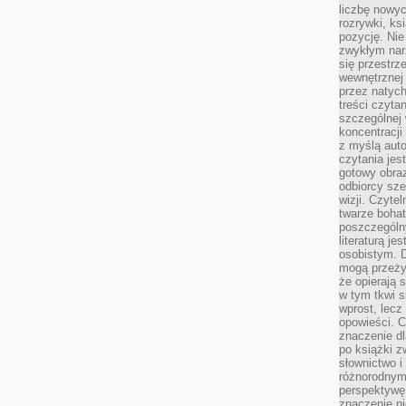
liczbę nowy
rozrywki, k
pozycję. Nie 
zwykłym narz
się przestrz
wewnętrznej
przez natyc
treści czyta
szczególnej 
koncentracji
z myślą auto
czytania jes
gotowy obra
odbiorcy sze
wizji. Czyte
twarze bohat
poszczególn
literaturą j
osobistym. 
mogą przeży
że opierają 
w tym tkwi s
wprost, lecz
opowieści. 
znaczenie dl
po książki z
słownictwo i
różnorodnymi
perspektywę 
znaczenie ni