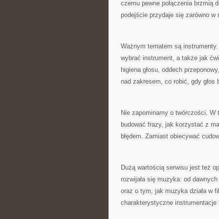
czemu pewne połączenia brzmią do
podejście przydaje się zarówno w
Ważnym tematem są instrumenty. O
wybrać instrument, a także jak ćw
higiena głosu, oddech przeponowy,
nad zakresem, co robić, gdy głos b
Nie zapominamy o twórczości. W 
budować frazy, jak korzystać z ma
błędem. Zamiast obiecywać cudown
Dużą wartością serwisu jest też o
rozwijała się muzyka: od dawnyc
oraz o tym, jak muzyka działa w fi
charakterystyczne instrumentacje 