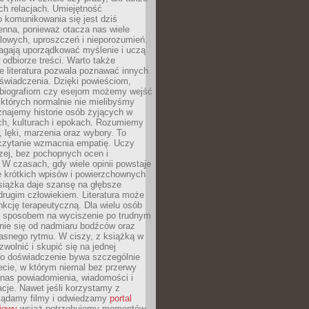
h relacjach. Umiejętność
 komunikowania się jest dziś
enna, ponieważ otacza nas wiele
lowych, uproszczeń i nieporozumień.
agają uporządkować myślenie i uczą
odbiorze treści. Warto także
 literatura pozwala poznawać innych
doświadczenia. Dzięki powieściom,
 biografiom czy esejom możemy wejść
 których normalnie nie mielibyśmy
znajemy historie osób żyjących w
ch, kulturach i epokach. Rozumiemy
, lęki, marzenia oraz wybory. To
 czytanie wzmacnia empatię. Uczy
zej, bez pochopnych ocen i
 W czasach, gdy wiele opinii powstaje
e krótkich wpisów i powierzchownych
książka daje szansę na głębsze
drugim człowiekiem. Literatura może
unkcję terapeutyczną. Dla wielu osób
st sposobem na wyciszenie po trudnym
nie się od nadmiaru bodźców oraz
asnego rytmu. W ciszy, z książką w
 zwolnić i skupić się na jednej
To doświadczenie bywa szczególnie
ecie, w którym niemal bez przerwy
 nas powiadomienia, wiadomości i
cje. Nawet jeśli korzystamy z
glądamy filmy i odwiedzamy
portal
iowy
wciąż potrzebujemy momentów