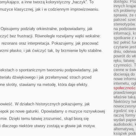
dostępu. Po
mykająco, a inne tworzą kolorystyczny „haczyk”. To
innych kraja
 muzyce klasycznej, jak i w codziennym improwizowaniu.
ich problemy
sprawia, że
patrzeć szer
stereotypów.
pisujemy podziały orkiestralne, podpowiadamy, jak
na podstawi
informacji, 
iczyć bez frustracji. Równolegle rozwijamy wątki wokalne:
spotkanie z 
też pełnić f
 rezonans oraz interpretacja. Pokazujemy, jak pracować
czytanie je
rzmi płasko, i jak ćwiczyć tak, by brzmienie było stabilne.
dniu, oderwa
powrót do wł
ręku, łatwiej
czynności. 
cenne w świ
tekstach o spontanicznym tworzeniu podpowiadamy, jak
docierają do
teriału dźwiękowego i jak przełamywać strach przed
nowe informa
internetu, o
e skróty, stawiamy na metodę, która daje efekty.
społecznośc
prawdziwego
właśnie tak
Niektórzy tw
powieść. W działach historycznych pokazujemy, jak
nowoczesnym
zgodzić się 
h epok po nowe gatunki. Opowiadamy o muzyce rozrywkowej
raczej formy
lmie. Dzięki temu łatwiej zrozumieć, skąd biorą się
wydań papier
audiobooki, 
i dlaczego niektóre utwory zostają w głowie jak motyw.
alternatywą.
książek pod