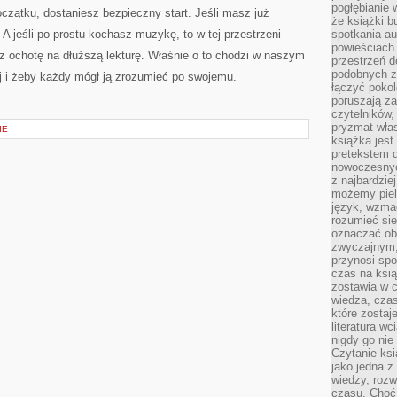
pogłębianie 
oczątku, dostaniesz bezpieczny start. Jeśli masz już
że książki b
A jeśli po prostu kochasz muzykę, to w tej przestrzeni
spotkania au
powieściach
ochotę na dłuższą lekturę. Właśnie o to chodzi w naszym
przestrzeń d
podobnych z
j i żeby każdy mógł ją zrozumieć po swojemu.
łączyć pokol
poruszają za
czytelników,
pryzmat wła
IE
książka jest
pretekstem 
nowoczesnyc
z najbardzie
możemy piel
język, wzmac
rozumieć sie
oznaczać obo
zwyczajnym,
przynosi spo
czas na ksią
zostawia w c
wiedza, cza
które zostaj
literatura w
nigdy go nie 
Czytanie ks
jako jedna z
wiedzy, rozw
czasu. Choć