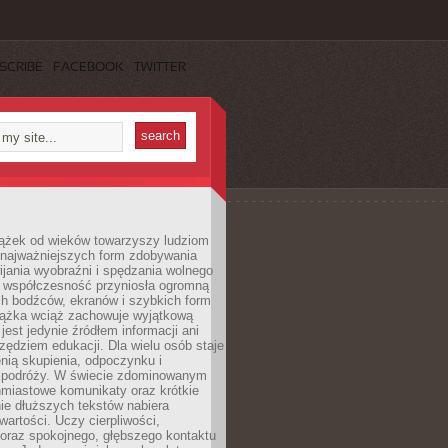
SCRIBE
FACEBOOK
TWITTER
iążek od wieków towarzyszy ludziom
 najważniejszych form zdobywania
ijania wyobraźni i spędzania wolnego
 współczesność przyniosła ogromną
ch bodźców, ekranów i szybkich form
siążka wciąż zachowuje wyjątkową
jest jedynie źródłem informacji ani
ędziem edukacji. Dla wielu osób staje
enią skupienia, odpoczynku i
 podróży. W świecie zdominowanym
hmiastowe komunikaty oraz krótkie
nie dłuższych tekstów nabiera
wartości. Uczy cierpliwości,
 oraz spokojnego, głębszego kontaktu