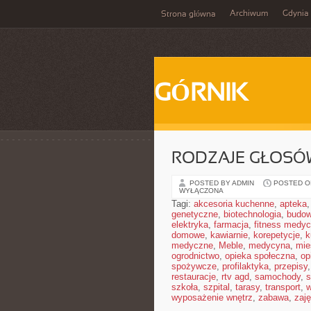
Archiwum
Gdynia
Strona główna
GÓRNIK
RODZAJE GŁOSÓW
POSTED BY ADMIN
POSTED ON
WYŁĄCZONA
Tagi:
akcesoria kuchenne
,
apteka
genetyczne
,
biotechnologia
,
budow
elektryka
,
farmacja
,
fitness medy
domowe
,
kawiarnie
,
korepetycje
,
k
medyczne
,
Meble
,
medycyna
,
mie
ogrodnictwo
,
opieka społeczna
,
op
spożywcze
,
profilaktyka
,
przepisy
restauracje
,
rtv agd
,
samochody
,
s
szkoła
,
szpital
,
tarasy
,
transport
,
w
wyposażenie wnętrz
,
zabawa
,
zaj