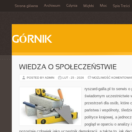
Archiwum
Gdynia
Moc
Strona główna
Miękki
Spis Treści
GÓRNIK
WIEDZA O SPOŁECZEŃSTWIE
POSTED BY ADMIN
LUT - 25 - 2026
MOŻLIWOŚĆ KOMENTOWA
ryszard-galla.pl to serwis o 
świadomym uczestnictwie w
przestrzeń dla osób, któr
państwa i wspólnoty, śledz
polityce krajowej, a jedno
pogląd w oparciu o analizy
pozostaje człowiek jako uczestnik demokracji, a także to, jak d