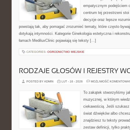
empatycznym podejściem d
centrum tej przestrzeni sto
decyzje oraz lepsze rozumi
powstają tak, aby pomagać zrozumieć tematy, które często bywaj
dotykają intymności. Kategorie Ginekologia estetyczna i rekonstru
łamach MediluxClinic pojawiają się teksty […]
CATEGORIES:
OGRODNICTWO MIEJSKIE
RODZAJE GŁOSÓW I REJESTRY 
POSTED BY ADMIN
LUT - 16 - 2026
MOŻLIWOŚĆ KOMENTOWA
To zakątek stworzyliśmy ja
muzycznej, w którym wiedz
ciekawością. Jeśli szukasz 
świat dźwięków albo chcesz
znajdziesz tu teksty prowad
zestaw definicji, tylko prak