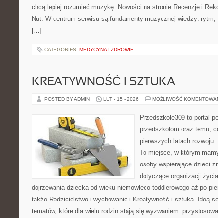
chcą lepiej rozumieć muzykę. Nowości na stronie Recenzje i Re
Nut. W centrum serwisu są fundamenty muzycznej wiedzy: rytm, 
[…]
CATEGORIES:
MEDYCYNA I ZDROWIE
KREATYWNOŚĆ I SZTUKA
POSTED BY ADMIN
LUT - 15 - 2026
MOŻLIWOŚĆ KOMENTOWA
Przedszkole309 to portal 
przedszkolom oraz temu, c
pierwszych latach rozwoju: 
To miejsce, w którym mamy 
osoby wspierające dzieci z
dotyczące organizacji życi
dojrzewania dziecka od wieku niemowlęco-toddlerowego aż po pie
także Rodzicielstwo i wychowanie i Kreatywność i sztuka. Ideą s
tematów, które dla wielu rodzin stają się wyzwaniem: przystosow