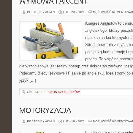
WYMOWA I AKCENT
POSTED BY ADMIN
LUT - 20 - 2026
MOŻLIWOŚĆ KOMENTOWA
Kongres Anglistów to centr
angielskiego, którzy poszu
nauczania i konkretnych na
Strona powstała z myślą o 
podnoszą kompetencje i tra
proces. To wspólna przestrze
pierwszoplanowa jest realny postęp oraz dobrostan zarówno ucząc
Polecamy Błędy językowe i Pisanie po angielsku. Idea strony opie
język […]
CATEGORIES:
GŁOS CZYTELNIKÓW
MOTORYZACJA
POSTED BY ADMIN
LUT - 19 - 2026
MOŻLIWOŚĆ KOMENTOWA
Landworld to magazyn onli