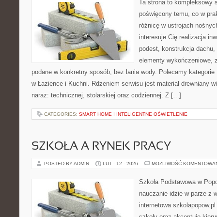
Ta strona to kompleksowy 
poświęcony temu, co w prak
różnicę w ustrojach nośnyc
interesuje Cię realizacja in
podest, konstrukcja dachu,
elementy wykończeniowe, zn
podane w konkretny sposób, bez lania wody. Polecamy kategorie
w Łazience i Kuchni. Rdzeniem serwisu jest materiał drewniany w
naraz: technicznej, stolarskiej oraz codziennej. Z […]
CATEGORIES:
SMART HOME I INTELIGENTNE OŚWIETLENIE
SZKOŁA A RYNEK PRACY
POSTED BY ADMIN
LUT - 12 - 2026
MOŻLIWOŚĆ KOMENTOWA
Szkoła Podstawowa w Popow
nauczanie idzie w parze z
internetowa szkolapopow.pl
szkoły oraz akcentuje kier