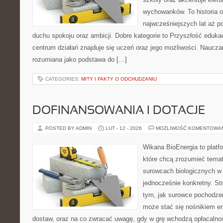
wychowanków. To historia 
najwcześniejszych lat aż p
duchu spokoju oraz ambicji. Dobre kategorie to Przyszłość edukac
centrum działań znajduje się uczeń oraz jego możliwości. Naucza
rozumiana jako podstawa do […]
CATEGORIES:
MITY I FAKTY O ODCHUDZANIU
DOFINANSOWANIA I DOTACJE
POSTED BY ADMIN
LUT - 12 - 2026
MOŻLIWOŚĆ KOMENTOWA
Wikana BioEnergia to platf
które chcą zrozumieć temat 
surowcach biologicznych w 
jednocześnie konkretny. St
tym, jak surowce pochodzen
może stać się nośnikiem en
dostaw, oraz na co zwracać uwagę, gdy w grę wchodzą opłacalnoś