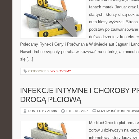
fanach marek Jaguar oraz L
dla tych, którzy chcą dokła
auta klasy wyższej. Strona
podstaw po zaawansowane 
doświadczenie z kontekstem
Polecamy Rynek i Ceny i Porównania W świecie aut Jaguar i Land
Nawet drobne sygnały potrafią wskazywać na usterkę, a zaniedba
się […]
CATEGORIES:
WYSKOCZMY
INFEKCJE INTYMNE I CHOROBY 
DROGĄ PŁCIOWĄ
POSTED BY ADMIN
LUT - 18 - 2026
MOŻLIWOŚĆ KOMENTOWA
MediluxClinic to platforma 
zdrowiu dziewczyn na każdy
internetowy, który łączy rz