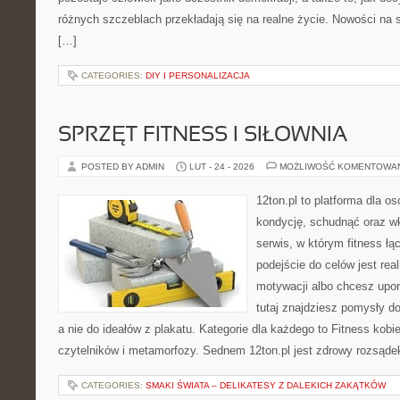
różnych szczeblach przekładają się na realne życie. Nowości na 
[…]
CATEGORIES:
DIY I PERSONALIZACJA
SPRZĘT FITNESS I SIŁOWNIA
POSTED BY ADMIN
LUT - 24 - 2026
MOŻLIWOŚĆ KOMENTOWA
12ton.pl to platforma dla o
kondycję, schudnąć oraz wk
serwis, w którym fitness łąc
podejście do celów jest rea
motywacji albo chcesz upo
tutaj znajdziesz pomysły d
a nie do ideałów z plakatu. Kategorie dla każdego to Fitness kobi
czytelników i metamorfozy. Sednem 12ton.pl jest zdrowy rozsąde
CATEGORIES:
SMAKI ŚWIATA – DELIKATESY Z DALEKICH ZAKĄTKÓW