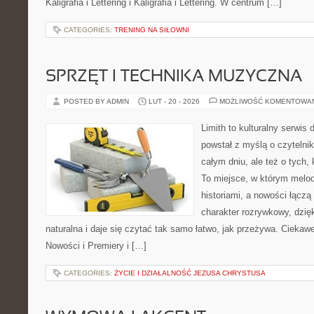
Kaligrafia i Lettering i Kaligrafia i Lettering. W centrum […]
CATEGORIES:
TRENING NA SIŁOWNI
SPRZĘT I TECHNIKA MUZYCZNA
POSTED BY ADMIN
LUT - 20 - 2026
MOŻLIWOŚĆ KOMENTOWA
Limith to kulturalny serwis
powstał z myślą o czytelni
całym dniu, ale też o tych,
To miejsce, w którym melod
historiami, a nowości łączą
charakter rozrywkowy, dzię
naturalna i daje się czytać tak samo łatwo, jak przeżywa. Ciekawe
Nowości i Premiery i […]
CATEGORIES:
ŻYCIE I DZIAŁALNOŚĆ JEZUSA CHRYSTUSA