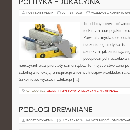
POLITYKA EDUKACYJNA
POSTED BY ADMIN
LUT - 14 - 2026
MOŻLIWOŚĆ KOMENTOWA
To oddolny serwis poświęco
rodzimym, europejskim or
Powstał z myślą o osobach,
i uczenie się nie tylko „tu i
szerszym: jak zmieniają si
podopiecznych, oczekiwani
nauczycieli oraz priorytety samorządów. To miejsce stworzone po
szkolną z refleksją, a inspiracje z różnych krajów przekładać na 
Szkolnictwo wyższe i Edukacja […]
CATEGORIES:
ZIOŁA I PRZYPRAWY W MEDYCYNIE NATURALNEJ
PODŁOGI DREWNIANE
POSTED BY ADMIN
LUT - 13 - 2026
MOŻLIWOŚĆ KOMENTOWA