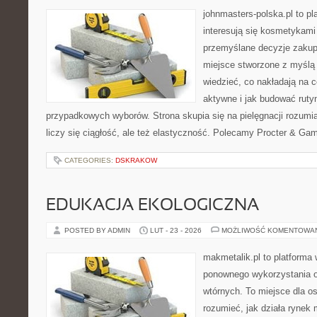
johnmasters-polska.pl to pl
interesują się kosmetykami
przemyślane decyzje zakup
miejsce stworzone z myślą o
wiedzieć, co nakładają na c
aktywne i jak budować ruty
przypadkowych wyborów. Strona skupia się na pielęgnacji rozumia
liczy się ciągłość, ale też elastyczność. Polecamy Procter & Ga
CATEGORIES:
DSKRAKOW
EDUKACJA EKOLOGICZNA
POSTED BY ADMIN
LUT - 23 - 2026
MOŻLIWOŚĆ KOMENTOWA
makmetalik.pl to platforma
ponownego wykorzystania 
wtórnych. To miejsce dla osó
rozumieć, jak działa rynek 