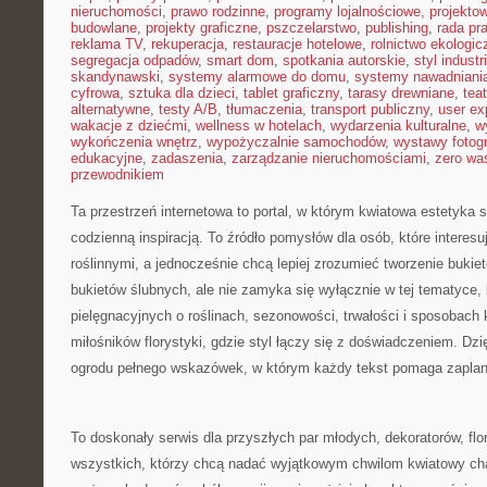
nieruchomości
,
prawo rodzinne
,
programy lojalnościowe
,
projekto
budowlane
,
projekty graficzne
,
pszczelarstwo
,
publishing
,
rada pr
reklama TV
,
rekuperacja
,
restauracje hotelowe
,
rolnictwo ekologic
segregacja odpadów
,
smart dom
,
spotkania autorskie
,
styl industr
skandynawski
,
systemy alarmowe do domu
,
systemy nawadniani
cyfrowa
,
sztuka dla dzieci
,
tablet graficzny
,
tarasy drewniane
,
tea
alternatywne
,
testy A/B
,
tłumaczenia
,
transport publiczny
,
user ex
wakacje z dziećmi
,
wellness w hotelach
,
wydarzenia kulturalne
,
w
wykończenia wnętrz
,
wypożyczalnie samochodów
,
wystawy fotogr
edukacyjne
,
zadaszenia
,
zarządzanie nieruchomościami
,
zero wa
przewodnikiem
Ta przestrzeń internetowa to portal, w którym kwiatowa estetyka s
codzienną inspiracją. To źródło pomysłów dla osób, które interesu
roślinnymi, a jednocześnie chcą lepiej zrozumieć tworzenie bukie
bukietów ślubnych, ale nie zamyka się wyłącznie w tej tematyce,
pielęgnacyjnych o roślinach, sezonowości, trwałości i sposobach
miłośników florystyki, gdzie styl łączy się z doświadczeniem. Dzię
ogrodu pełnego wskazówek, w którym każdy tekst pomaga zapla
To doskonały serwis dla przyszłych par młodych, dekoratorów, flor
wszystkich, którzy chcą nadać wyjątkowym chwilom kwiatowy char