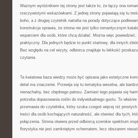
Ważnym wyróżnikiem tej strony jest także to, że łączy ona roma
rzeczywistymi wskazówkami. Z jednej strony pojawiają się tu treśc
boho, a z drugiej czytelnik natrafia na porady dotyczące podlewa
konstrukcja sprawia, że strona nie jest tylko romantycznym katalo
wsparciem dla osób, które chcą działać. Można więc powiedzieć, ż
praktyczny. Dla jednych będzie to punkt startowy, dla innych zbi
Bez względu na cel wizyty, odbiorca znajduje tu lekkość przekaz
czytania.
Ta kwiatowa baza wiedzy może być opisana jako estetyczne ko
detal ma znaczenie. Przewija się tu tematyka weselna, ale bardz
nienachalny, bez zbędnego patosu. Zamiast tego pojawia się harm
potrzeba dopasowania roślin do indywidualnego gustu. To właśnie
przemawia do czytelnika, który szuka czegoś więcej niż prostych
treści dla osób kochających naturalność, ale również dla tych, kt
połączenia. Strona otwiera przed odbiorcą szerokie spektrum inspi
florystyka nie jest zamkniętym schematem, lecz obszarem nieu