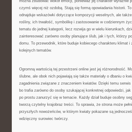
można zbudować wokół emocji, ponieważ jej charakter wyraźnie p
czymś więcej niż ozdobą. Stają się formą opowiadania historii. To 
odnajduje wskazówki dotyczące kompozycji weselnych, ale także
rośliny, ich trwałość, symbolikę i zastosowanie w codziennym ży
tematu do jednej kategorii, lecz rozwija go w wielu kierunkach, d
zainteresować zarówno osoby planujące ślub, jak i tych, którzy po
domu. To przewodnik, które buduje kobiecego charakteru klimat i
kolejnych tematów.
Ogromną wartością tej przestrzeni online jest jej różnorodność. M
ślubne, ale obok nich pojawiają się także materiały o dbaniu o kwi
zagadnienia związane z znaczeniem kwiatów. Dzięki temu serwis
bo trafia zarówno do osoby szukającej konkretnej odpowiedzi, jak 
po prostu zanurzyć się w temacie. Każdy dział buduje osobny seg
tworzą czytelny krajobraz treści. To sprawia, że strona może pełni
przyszłych nowożeńców, w którym kwiaty pokazane są jednocześni
wdzięczny surowiec twórczy.