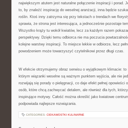
największym atutem jest naturalne połączenie inspiracji i porad. 
to, by znaleźć inspirację do weselnej aranżacji, inna będzie szuka
roślin. Ktoś inny zatrzyma się przy tekstach o trendach we florys
sprawia, że strona jest interesująca, a jednocześnie pozostaje te
Wszystko krąży tu wokół kwiatów, lecz za każdym razem pokazan
perspektywy. Dzięki temu odbiorca nie ma poczucia powtarzalnośc
kolejne warstwy inspiracji. To miejsce lekkie w odbiorze, lecz pełne
powodzeniem może towarzyszyć czytelnikowi przez długi czas.
W efekcie otrzymujemy obraz serwisu o wyjątkowym klimacie: to 
którym wiązanki weselne są ważnym punktem wyjścia, ale nie j
rozwijają się porady o pielęgnacji, co daje efekt pełnej opowieści 
osób, które chcą zachwycać detalem, ale również dla tych, którzy
inspirujące motywy. Całość można określić jako kwiatowe centru
podpowiada najlepsze rozwiązania.
CATEGORIES:
CIEKAWOSTKI KULINARNE