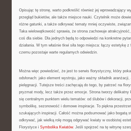
Opisując tę stronę, warto podkreślić również jej wprowadzający wy
przegląd bukietów, ale także miejsce nauki. Czytelnik może dowie
różne gatunki, a także odkrywać tematy mniej oczywiste, związa
Taka wielowątkowość sprawia, że strona zachowuje atrakcyjność
coś dla siebie. Dla jednych będą to odpowiedzi na konkretne pyta
działania. W tym właśnie tkwi siła tego miejsca: łączy estetykę z 
czemu pozostaje warte regularnych odwiedzin.
Można więc powiedzieć, że jest to serwis florystyczny, który poka
odsłonach: jako element wystroju, jako ważny składnik aranżacji, 
pielęgnacji. Tutejsze treści zachęcają do tego, by patrzeć na flory
pryzmat mody, lecz także przez emocje. Strona tworzy delikatny kl
się centralnym punktem wielu tematów: od ślubów i dekoracji, prz
symbolikę, sezonowość i domowe inspiracje. To piękna przestrzeń
szukających inspiracji. Całość można podsumować jako bogatą st
odkrywać, jak wielką rolę mogą odgrywać kwiaty w osobistej est
Florystyce i
Symbolika Kwiatów
. Jeśli spojrzeć na tę witrynę szerz