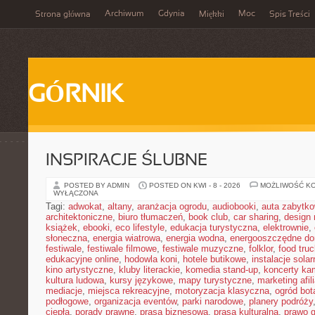
Archiwum
Gdynia
Moc
Strona główna
Miękki
Spis Treści
GÓRNIK
INSPIRACJE ŚLUBNE
POSTED BY ADMIN
POSTED ON KWI - 8 - 2026
MOŻLIWOŚĆ K
WYŁĄCZONA
Tagi:
adwokat
,
altany
,
aranżacja ogrodu
,
audiobooki
,
auta zabytk
architektoniczne
,
biuro tłumaczeń
,
book club
,
car sharing
,
design 
książek
,
ebooki
,
eco lifestyle
,
edukacja turystyczna
,
elektrownie
,
słoneczna
,
energia wiatrowa
,
energia wodna
,
energooszczędne d
festiwale
,
festiwale filmowe
,
festiwale muzyczne
,
folklor
,
food truc
edukacyjne online
,
hodowla koni
,
hotele butikowe
,
instalacje solar
kino artystyczne
,
kluby literackie
,
komedia stand-up
,
koncerty ka
kultura ludowa
,
kursy językowe
,
mapy turystyczne
,
marketing afil
mediacje
,
miejsca rekreacyjne
,
motoryzacja klasyczna
,
ogród bot
podłogowe
,
organizacja eventów
,
parki narodowe
,
planery podróży
ciepła
,
porady prawne
,
prasa biznesowa
,
prasa kulturalna
,
prawo 