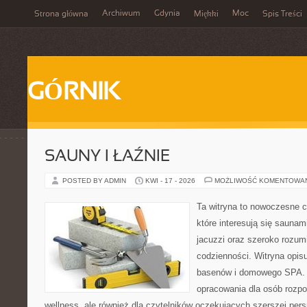
Archiwum
Gdynia
Moc
Strona główna
Miękki
Spis Treści
GÓRNIK
SAUNY I ŁAŹNIE
POSTED BY ADMIN
KWI - 17 - 2026
MOŻLIWOŚĆ KOMENTOWA
Ta witryna to nowoczesne c
które interesują się saunam
jacuzzi oraz szeroko rozu
codzienności. Witryna opisu
basenów i domowego SPA. 
opracowania dla osób rozp
wellness, ale również dla czytelników oczekujących szerszej per