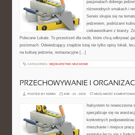
pasjonatach dobrego jedzeni
różnorodnych smakach i res
Serwis skupia się na temat
jedzeniem, podróżami kulina
ciekawostkami z branży. Zo
Polecane Lokale. To przestrzeń dla osób, które chcą odkrywać ga
poziomach. Odwiedzający znajdzie tutaj nie tylko opisy lokali, lec
na kulturę jedzenia, restauracyjne […]
CATEGORIES:
WĘDKARSTWO MUCHOWE
PRZECHOWYWANIE I ORGANIZAC
POSTED BY ADMIN
KWI - 10 - 2026
MOŻLIWOŚĆ KOMENTOWA
Italsystem to nowoczesna s
specjalizuje się na aranżac
konkretnych podpowiedziac
mieszkanie i miejsce pracy
estetyka łączy się z funkcj