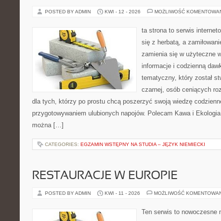
POSTED BY ADMIN
KWI - 12 - 2026
MOŻLIWOŚĆ KOMENTOWA
ta strona to serwis interne
się z herbatą, a zamiłowan
zamienia się w użyteczne w
informacje i codzienną daw
tematyczny, który został s
czarnej, osób ceniących ro
dla tych, którzy po prostu chcą poszerzyć swoją wiedzę codzienn
przygotowywaniem ulubionych napojów. Polecam Kawa i Ekologia 
można […]
CATEGORIES:
EGZAMIN WSTĘPNY NA STUDIA – JĘZYK NIEMIECKI
RESTAURACJE W EUROPIE
POSTED BY ADMIN
KWI - 11 - 2026
MOŻLIWOŚĆ KOMENTOWA
Ten serwis to nowoczesne 