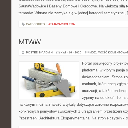
SaunaWadowice i Baseny Domowe i Ogrodowe. Największą siłą tej
tematów. Witryna nie zamyka się w jednej kategorii tematycznej, 
CATEGORIES:
LATAJACACHOLERA
MTWW
POSTED BY ADMIN
KWI - 16 - 2026
MOŻLIWOŚĆ KOMENTOWA
Portal poświęcony projektow
platforma, w którym pasja s
doświadczeniem. Strona zo
osobach, które chcą zgłębi
aranżacji, a także tendencj
żyjemy na co dzień. To ins
na którym można znaleźć artykuły dotyczące zarówno rozpoznawal
konkretnych pomysłów związanych z urządzaniem przestrzeni uż
Przestrzeń i Architektura Eksperymentalna. Na stronie czytelnik tr