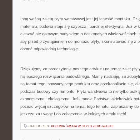
Inną ważną zaletą płyty‌ warstwowej jest jej łatwość montażu. Dzię
materiału, budowa staje ⁢się szybsza i bardziej⁢ efektywna. Już w
cieszyć⁣ się gotowym budynkiem ​o doskonałych ​właściwościach ‍
‍aby przed przystąpieniem do montażu płyty, ⁣skonsultować się⁤ z⁢ 
dobrać odpowiednią technologię.
Dziękujemy za przeczytanie⁤ naszego ‌artykułu na‍ temat ‌zalet płyt
najlepszego rozwiązania budowlanego. Mamy nadzieję, ⁢że zdobyl
na temat tego ​innowacyjnego⁢ produktu oraz przekonaliście się,⁤ 
podczas budowy ⁢czy ​remontu. Płyta warstwowa to nie ​tylko prakt
ekonomiczne i ekologiczne. Jeśli macie ⁣Państwo jakiekolwiek‍ pyta
poznać ‍więcej szczegółów‌ na⁤ temat tego tematu, zapraszamy ⁣do‌ 
jeszcze za uwagę i do zobaczenia‍ w kolejnych artykułach!
CATEGORIES:
KUCHNIA ŚWIATA W STYLU ZERO-WASTE