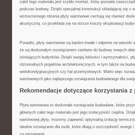
zalet tego ‍materiału jest szybki montaż, który ⁤pozwala zaoszczęd
podczas budowy. ⁢Dzięki specjalnej konstrukcji ‌składającej się z w
wzmocnionego rdzenia płyty warstwowe cechują się również ⁢doskon
akustyczną, co ​przekłada się⁤ na niższe‍ koszty eksploatacji budy
Ponadto, płyty warstwowe ⁣są bardzo trwałe i odporne na ⁢warunki
że‌ są ⁣doskonałym⁤ rozwiązaniem zarówno do budowy⁣ nowych ‌obiek
istniejących budynków. Dzięki ⁢swojej lekkości i⁣ wytrzymałości, płyt
różnorodnych projektów ‍architektonicznych, w ‌tym ⁢także na ⁣bu
wielokondygnacyjnych czy hal przemysłowych. Warto więc rozważ
warstwowych‌ jako ​najlepszego ​rozwiązania budowlanego dla swoj
Rekomendacje​ dotyczące ‌korzystania z​
Płyta warstwowa⁤ to doskonałe rozwiązanie⁢ budowlane, ‍które przyno
głównych⁤ zalet‍ tego ​materiału jest⁤ jego izolacyjność cieplna. ⁤Dzięk
warstwowej ‍płyty, możemy zapewnić optymalną izolację termiczn
idealne‌ rozwiązanie⁢ dla osób, które dbają‍ o oszczędność energii 
za⁤ ogrzewanie.