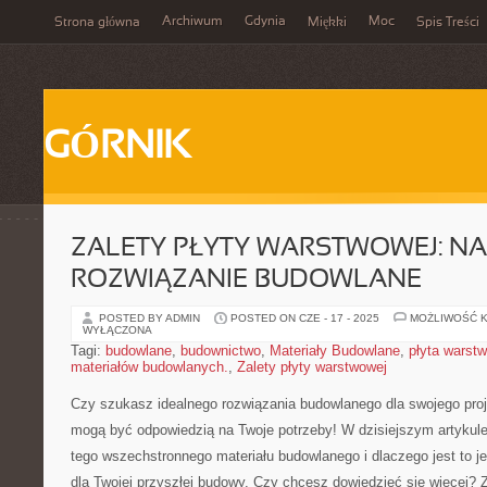
Archiwum
Gdynia
Moc
Strona główna
Miękki
Spis Treści
GÓRNIK
ZALETY PŁYTY WARSTWOWEJ: NA
ROZWIĄZANIE BUDOWLANE
POSTED BY ADMIN
POSTED ON CZE - 17 - 2025
MOŻLIWOŚĆ 
WYŁĄCZONA
Tagi:
budowlane
,
budownictwo
,
Materiały Budowlane
,
płyta warst
materiałów budowlanych.
,
Zalety płyty warstwowej
Czy szukasz idealnego rozwiązania budowlanego⁤ dla swojego⁣ pro
mogą⁤ być odpowiedzią na Twoje potrzeby! W dzisiejszym ⁣artykul
tego ‌wszechstronnego‍ materiału‌ budowlanego i​ dlaczego jest to 
⁢dla Twojej ​przyszłej budowy. Czy‍ chcesz dowiedzieć się‌ więcej?