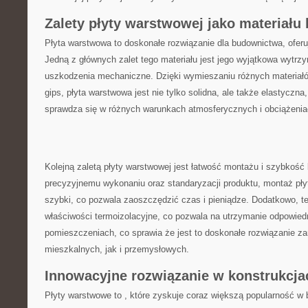
Zalety⁤ płyty warstwowej jako ‍materiał
Płyta warstwowa to doskonałe rozwiązanie dla budownictwa, oferują
Jedną z głównych zalet tego materiału jest jego wyjątkowa⁣ wytrzy
uszkodzenia ⁣mechaniczne. Dzięki wymieszaniu ‌różnych materiałów,
gips, ‍płyta ⁤warstwowa jest‌ nie⁣ tylko⁣ solidna, ale ​także elastyczna
sprawdza się‌ w różnych‌ warunkach atmosferycznych i​ obciążenia
Kolejną ‍zaletą płyty warstwowej⁢ jest łatwość ⁢montażu i szybkość 
precyzyjnemu wykonaniu oraz ​standaryzacji produktu, montaż płyty
szybki,⁣ co pozwala zaoszczędzić czas i pieniądze. ‍Dodatkowo, ⁢t
właściwości termoizolacyjne, co pozwala ​na ⁣utrzymanie odpowied
pomieszczeniach, co sprawia że jest to doskonałe rozwiązanie z
mieszkalnych, jak ⁣i ​przemysłowych.
Innowacyjne rozwiązanie w konstrukcj
Płyty⁣ warstwowe ​to , które zyskuje coraz większą⁤ popularność w⁣