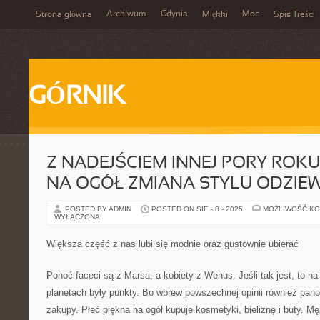
Archiwum
Gdynia
Moc
Strona główna
Miękki
Spis Treści
GÓRNIK
Z NADEJŚCIEM INNEJ PORY ROKU
NA OGÓŁ ZMIANA STYLU ODZIE
POSTED BY ADMIN
POSTED ON SIE - 8 - 2025
MOŻLIWOŚĆ K
WYŁĄCZONA
Większa część z nas lubi się modnie oraz gustownie ubierać
Ponoć faceci są z Marsa, a kobiety z Wenus. Jeśli tak jest, to n
planetach były punkty. Bo wbrew powszechnej opinii również panow
zakupy. Płeć piękna na ogół kupuje kosmetyki, bieliznę i buty. M