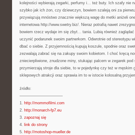
kolejności wybierają zegarki, perfumy i… też buty. Ich szafy nie 
szybko jak ich żon, czy dziewczyn, bowiem szaleją oni za pierws
przywiązują mnóstwo znacznie większą wagę do metki aniżeli one.
internetowa http://www.swetry.biz/. Nieraz potrafią nawet zrezyg
bowiem rzecz wydaje im się zbyt… tania. Lubią również zaglądać 
uczynić podarunek swoim partnerkom. Odwrotnie od stereotypu w
dbać o siebie. Z przyjemnością kupują koszule, spodnie oraz swet
zezwalają zabrać się na zakupy swoim kobietom. I choć kręcą no
zniecierpliwione, znudzone miny, stukając palcem w zegarek pod
przymierzają stroje dla siebie, to w pojedynkę czy też w męskim g
sklepowych atrakcji oraz sprawia im to w istocie kolosalną przyj
źródło:
———————————
1.
http://mommofilmi.com
2.
http://monarch-fp7.eu
3.
zapoznaj się
4.
link do strony
5.
http://motoshop-mueller.de