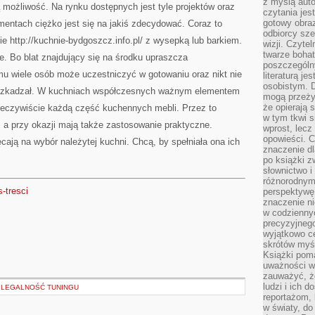
z myślą auto
ą możliwość. Na rynku dostępnych jest tyle projektów oraz
czytania jes
gotowy obra
ntach ciężko jest się na jakiś zdecydować. Coraz to
odbiorcy sze
nie http://kuchnie-bydgoszcz.info.pl/ z wysepką lub barkiem.
wizji. Czyte
twarze bohat
e. Bo blat znajdujący się na środku upraszcza
poszczególn
mu wiele osób może uczestniczyć w gotowaniu oraz nikt nie
literaturą j
osobistym. 
eszkadzał. W kuchniach współczesnych ważnym elementem
mogą przeży
że opierają 
rzeczywiście każdą część kuchennych mebli. Przez to
w tym tkwi s
, a przy okazji mają także zastosowanie praktyczne.
wprost, lecz
opowieści. 
cają na wybór należytej kuchni. Chcą, by spełniała ona ich
znaczenie dl
po książki z
słownictwo i
różnorodnymi
s-tresci
perspektywę 
znaczenie ni
w codziennyc
precyzyjnego
wyjątkowo c
skrótów myś
Książki pom
uważności w 
zauważyć, że
ludzi i ich 
 LEGALNOŚĆ TUNINGU
reportażom,
w światy, do