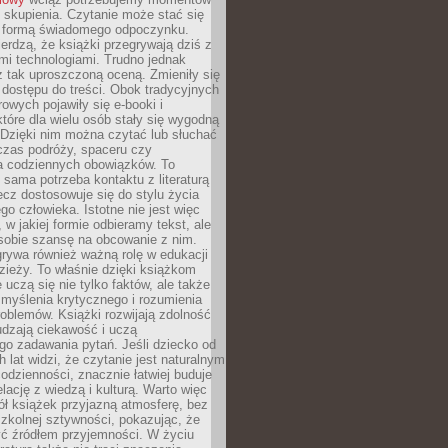
 skupienia. Czytanie może stać się
ą formą świadomego odpoczynku.
ierdzą, że książki przegrywają dziś z
i technologiami. Trudno jednak
z tak uproszczoną oceną. Zmieniły się
 dostępu do treści. Obok tradycyjnych
owych pojawiły się e-booki i
które dla wielu osób stały się wygodną
 Dzięki nim można czytać lub słuchać
czas podróży, spaceru czy
 codziennych obowiązków. To
 sama potrzeba kontaktu z literaturą
lecz dostosowuje się do stylu życia
o człowieka. Istotne nie jest więc
, w jakiej formie odbieramy tekst, ale
sobie szansę na obcowanie z nim.
rywa również ważną rolę w edukacji
dzieży. To właśnie dzięki książkom
 uczą się nie tylko faktów, ale także
i, myślenia krytycznego i rozumienia
oblemów. Książki rozwijają zdolność
udzają ciekawość i uczą
go zadawania pytań. Jeśli dziecko od
 lat widzi, że czytanie jest naturalnym
dzienności, znacznie łatwiej buduje
lację z wiedzą i kulturą. Warto więc
ł książek przyjazną atmosferę, bez
zkolnej sztywności, pokazując, że
ć źródłem przyjemności. W życiu