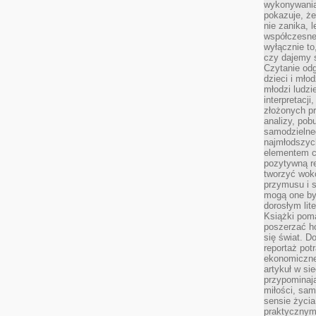
wykonywania
pokazuje, że
nie zanika, 
współczesneg
wyłącznie to
czy dajemy 
Czytanie odg
dzieci i mło
młodzi ludzie
interpretacj
złożonych pr
analizy, pob
samodzielne
najmłodszych
elementem co
pozytywną re
tworzyć wokó
przymusu i s
mogą one by
dorosłym lite
Książki pom
poszerzać ho
się świat. D
reportaż pot
ekonomiczne 
artykuł w si
przypominaj
miłości, sam
sensie życia
praktycznym