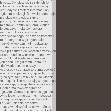
ch bodźców, ekranów i szybkich form
siążka wciąż zachowuje wyjątkową
jest jedynie źródłem informacji ani
ędziem edukacji. Dla wielu osób staje
enią skupienia, odpoczynku i
 podróży. W świecie zdominowanym
hmiastowe komunikaty oraz krótkie
nie dłuższych tekstów nabiera
wartości. Uczy cierpliwości,
 oraz spokojnego, głębszego kontaktu
ra. Jedną z największych zalet
t rozwój wyobraźni. Film pokazuje
z, natomiast książka pozostawia
roką przestrzeń do tworzenia własnych
lnik sam buduje w głowie krajobrazy,
erów, klimat wydarzeń i emocje
ych scen. Dzięki temu kontakt z
est doświadczeniem niezwykle
Dwie osoby czytające tę samą powieść
wać ją w zupełnie inny sposób, mimo
się na tym samym tekście. To właśnie
iła książek. Nie narzucają wszystkiego
 zapraszają do współtworzenia świata
Czytanie ma również ogromne
a języka. Osoby regularnie sięgające
wykle lepiej formułują myśli, bogacą
 łatwiej wyrażają emocje. Kontakt z
 stylami pisania poszerza
i uczy wrażliwości na słowo. Ma to
e tylko w szkole czy pracy, ale także