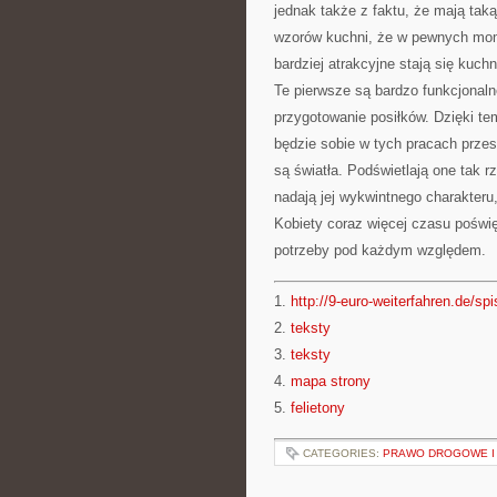
jednak także z faktu, że mają tak
wzorów kuchni, że w pewnych mome
bardziej atrakcyjne stają się kuch
Te pierwsze są bardzo funkcjonaln
przygotowanie posiłków. Dzięki te
będzie sobie w tych pracach prz
są światła. Podświetlają one tak 
nadają jej wykwintnego charakteru
Kobiety coraz więcej czasu poświę
potrzeby pod każdym względem.
1.
http://9-euro-weiterfahren.de/spi
2.
teksty
3.
teksty
4.
mapa strony
5.
felietony
CATEGORIES:
PRAWO DROGOWE I