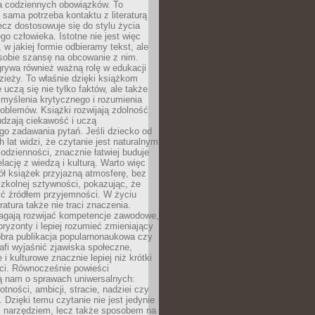
 codziennych obowiązków. To
 sama potrzeba kontaktu z literaturą
lecz dostosowuje się do stylu życia
o człowieka. Istotne nie jest więc
, w jakiej formie odbieramy tekst, ale
sobie szansę na obcowanie z nim.
rywa również ważną rolę w edukacji
dzieży. To właśnie dzięki książkom
 uczą się nie tylko faktów, ale także
i, myślenia krytycznego i rozumienia
oblemów. Książki rozwijają zdolność
udzają ciekawość i uczą
go zadawania pytań. Jeśli dziecko od
 lat widzi, że czytanie jest naturalnym
dzienności, znacznie łatwiej buduje
lację z wiedzą i kulturą. Warto więc
ł książek przyjazną atmosferę, bez
zkolnej sztywności, pokazując, że
ć źródłem przyjemności. W życiu
ratura także nie traci znaczenia.
agają rozwijać kompetencje zawodowe,
ryzonty i lepiej rozumieć zmieniający
obra publikacja popularnonaukowa czy
rafi wyjaśnić zjawiska społeczne,
i kulturowe znacznie lepiej niż krótki
eci. Równocześnie powieści
ą nam o sprawach uniwersalnych:
otności, ambicji, stracie, nadziei czy
. Dzięki temu czytanie nie jest jedynie
 narzędziem, lecz także sposobem na