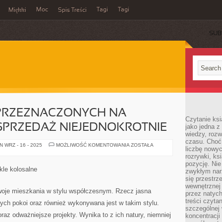
Moc
Tagi
Tagi
Miękki
Spis Treści
SUB
PRZEZNACZONYCH NA
Czytanie ks
SPRZEDAŻ NIEJEDNOKROTNIE
jako jedna z
wiedzy, rozw
czasu. Choć
WŚRÓD
 WRZ - 16 - 2025
MOŻLIWOŚĆ KOMENTOWANIA
ZOSTAŁA
liczbę nowy
LOKALI
PRZEZNACZONYCH
rozrywki, k
NA
pozycję. Nie 
WYNAJEM
kle kolosalne
zwykłym narz
BĄDŹ
SPRZEDAŻ
się przestrz
NIEJEDNOKROTNIE
wewnętrznej
 swoje mieszkania w stylu współczesnym. Rzecz jasna
przez natyc
treści czyta
nych pokoi oraz również wykonywana jest w takim stylu.
szczególnej 
raz odważniejsze projekty. Wynika to z ich natury, niemniej
koncentracji