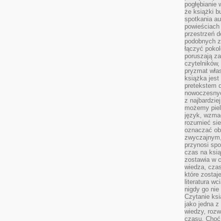
pogłębianie 
że książki b
spotkania au
powieściach
przestrzeń d
podobnych z
łączyć pokol
poruszają za
czytelników,
pryzmat wła
książka jest
pretekstem 
nowoczesnyc
z najbardzie
możemy piel
język, wzmac
rozumieć sie
oznaczać obo
zwyczajnym,
przynosi spo
czas na ksią
zostawia w c
wiedza, cza
które zostaj
literatura w
nigdy go nie 
Czytanie ks
jako jedna z
wiedzy, rozw
czasu. Choć