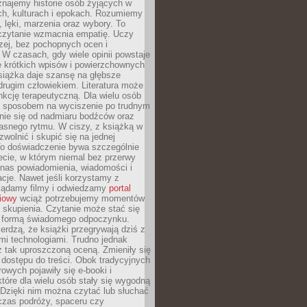
znajemy historie osób żyjących w
ch, kulturach i epokach. Rozumiemy
, lęki, marzenia oraz wybory. To
 czytanie wzmacnia empatię. Uczy
zej, bez pochopnych ocen i
 W czasach, gdy wiele opinii powstaje
e krótkich wpisów i powierzchownych
książka daje szansę na głębsze
drugim człowiekiem. Literatura może
unkcję terapeutyczną. Dla wielu osób
st sposobem na wyciszenie po trudnym
nie się od nadmiaru bodźców oraz
asnego rytmu. W ciszy, z książką w
 zwolnić i skupić się na jednej
To doświadczenie bywa szczególnie
ecie, w którym niemal bez przerwy
 nas powiadomienia, wiadomości i
cje. Nawet jeśli korzystamy z
glądamy filmy i odwiedzamy
portal
iowy
wciąż potrzebujemy momentów
 skupienia. Czytanie może stać się
ą formą świadomego odpoczynku.
ierdzą, że książki przegrywają dziś z
i technologiami. Trudno jednak
z tak uproszczoną oceną. Zmieniły się
 dostępu do treści. Obok tradycyjnych
owych pojawiły się e-booki i
które dla wielu osób stały się wygodną
 Dzięki nim można czytać lub słuchać
czas podróży, spaceru czy