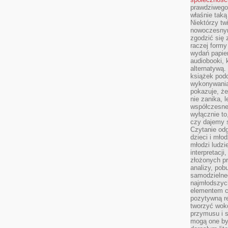
prawdziwego
właśnie tak
Niektórzy tw
nowoczesnym
zgodzić się 
raczej formy
wydań papier
audiobooki, 
alternatywą.
książek pod
wykonywania
pokazuje, że
nie zanika, 
współczesneg
wyłącznie to
czy dajemy 
Czytanie odg
dzieci i mło
młodzi ludzie
interpretacj
złożonych pr
analizy, pob
samodzielne
najmłodszych
elementem co
pozytywną re
tworzyć wokó
przymusu i s
mogą one by