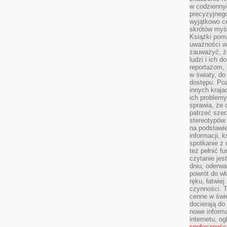
w codziennyc
precyzyjnego
wyjątkowo c
skrótów myś
Książki pom
uważności w 
zauważyć, że
ludzi i ich 
reportażom,
w światy, do
dostępu. Po
innych kraja
ich problemy
sprawia, że
patrzeć szer
stereotypów.
na podstawi
informacji, 
spotkanie z 
też pełnić f
czytanie je
dniu, oderwa
powrót do wł
ręku, łatwiej
czynności. 
cenne w świ
docierają do
nowe informa
internetu, o
społecznośc