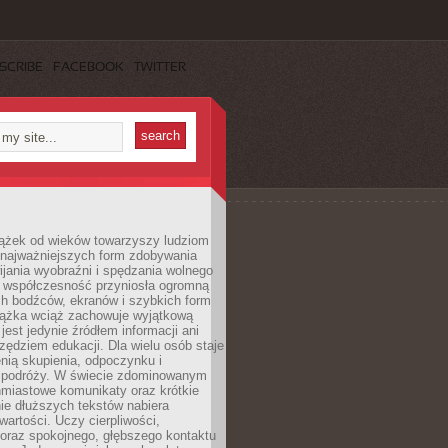
SCRIBE
FACEBOOK
TWITTER
iążek od wieków towarzyszy ludziom
 najważniejszych form zdobywania
ijania wyobraźni i spędzania wolnego
 współczesność przyniosła ogromną
ch bodźców, ekranów i szybkich form
siążka wciąż zachowuje wyjątkową
jest jedynie źródłem informacji ani
ędziem edukacji. Dla wielu osób staje
enią skupienia, odpoczynku i
 podróży. W świecie zdominowanym
hmiastowe komunikaty oraz krótkie
nie dłuższych tekstów nabiera
wartości. Uczy cierpliwości,
 oraz spokojnego, głębszego kontaktu