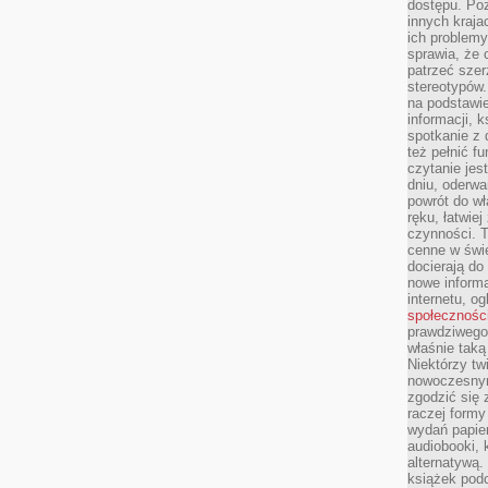
dostępu. Po
innych kraja
ich problemy
sprawia, że
patrzeć szer
stereotypów.
na podstawi
informacji, 
spotkanie z 
też pełnić f
czytanie je
dniu, oderwa
powrót do wł
ręku, łatwiej
czynności. 
cenne w świ
docierają do
nowe informa
internetu, o
społecznośc
prawdziwego
właśnie tak
Niektórzy tw
nowoczesnym
zgodzić się 
raczej formy
wydań papier
audiobooki, 
alternatywą.
książek pod