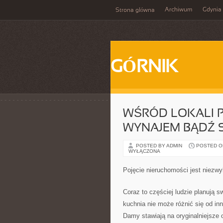
Archiwum
Gdynia
Strona główna
GÓRNIK
WŚRÓD LOKALI 
WYNAJEM BĄDŹ 
POSTED BY ADMIN
POSTED ON
WYŁĄCZONA
Pojęcie nieruchomości jest niezwy
Coraz to częściej ludzie planują
kuchnia nie może różnić się od in
Damy stawiają na oryginalniejsze o