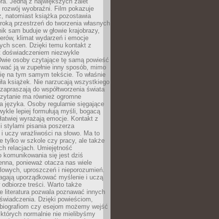
ra. Jedną z największych zalet
t rozwój wyobraźni. Film pokazuje
z, natomiast książka pozostawia
roką przestrzeń do tworzenia własnych
lnik sam buduje w głowie krajobrazy,
erów, klimat wydarzeń i emocje
ych scen. Dzięki temu kontakt z
est doświadczeniem niezwykle
Dwie osoby czytające tę samą powieść
wać ją w zupełnie inny sposób, mimo
się na tym samym tekście. To właśnie
iła książek. Nie narzucają wszystkiego
 zapraszają do współtworzenia świata
Czytanie ma również ogromne
a języka. Osoby regularnie sięgające
wykle lepiej formułują myśli, bogacą
 łatwiej wyrażają emocje. Kontakt z
 stylami pisania poszerza
i uczy wrażliwości na słowo. Ma to
e tylko w szkole czy pracy, ale także
h relacjach. Umiejętność
 komunikowania się jest dziś
enna, ponieważ otacza nas wiele
lowych, uproszczeń i nieporozumień.
agają uporządkować myślenie i uczą
odbiorze treści. Warto także
 literatura pozwala poznawać innych
doświadczenia. Dzięki powieściom,
 biografiom czy esejom możemy wejść
 których normalnie nie mielibyśmy