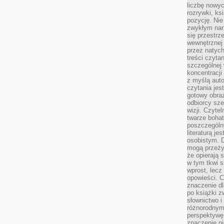
liczbę nowy
rozrywki, k
pozycję. Nie 
zwykłym narz
się przestrz
wewnętrznej
przez natyc
treści czyta
szczególnej 
koncentracji
z myślą auto
czytania jes
gotowy obra
odbiorcy sze
wizji. Czyte
twarze bohat
poszczególn
literaturą j
osobistym. 
mogą przeży
że opierają 
w tym tkwi s
wprost, lecz
opowieści. 
znaczenie dl
po książki z
słownictwo i
różnorodnymi
perspektywę 
znaczenie ni