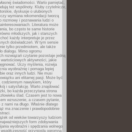
własnej świadomości. Warto pamiętać,
udują też wspólnoty. Kluby czytelnicze,
torskie, dyskusje o ulubionych
 czy wymiana rekomendacji tworzą
o rozmowy i poznawania ludzi o
ainteresowaniach. Literatura może
enia, bo często te same historie
równo młodszych, jak i starszych
 choć każdy interpretuje je przez
snych doświadczeń. W tym sensie
 nie tylko przedmiotem, ale także
do dialogu. Mimo ogromu
h rozwiązań czytanie pozostaje jedną
j wartościowych aktywności, jakie
ęgnować. Uczy myślenia, rozwija
nia wyobraźnię i pomaga lepiej
bie oraz innych ludzi. Nie musi
wiązku ani elitarnej pasji. Może być
 codziennym nawykiem, który
kój i satysfakcję. Warto znajdować
żki, bo każda przeczytana strona
złowieku ślad. Czasem jest to nowa
sem wzruszenie, a czasem pytanie,
e z nami na długo. Właśnie dlatego
ciąż ma znaczenie i prawdopodobnie
straci.
iążek od wieków towarzyszy ludziom
 najważniejszych form zdobywania
ijania wyobraźni i spędzania wolnego
 współczesność przyniosła ogromną