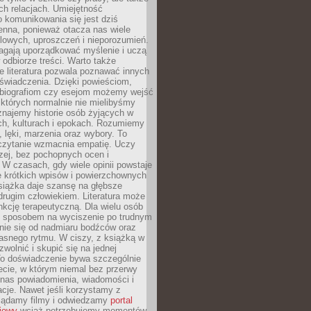
h relacjach. Umiejętność
 komunikowania się jest dziś
enna, ponieważ otacza nas wiele
lowych, uproszczeń i nieporozumień.
agają uporządkować myślenie i uczą
odbiorze treści. Warto także
 literatura pozwala poznawać innych
doświadczenia. Dzięki powieściom,
 biografiom czy esejom możemy wejść
 których normalnie nie mielibyśmy
znajemy historie osób żyjących w
ch, kulturach i epokach. Rozumiemy
, lęki, marzenia oraz wybory. To
 czytanie wzmacnia empatię. Uczy
zej, bez pochopnych ocen i
 W czasach, gdy wiele opinii powstaje
e krótkich wpisów i powierzchownych
książka daje szansę na głębsze
drugim człowiekiem. Literatura może
unkcję terapeutyczną. Dla wielu osób
st sposobem na wyciszenie po trudnym
nie się od nadmiaru bodźców oraz
asnego rytmu. W ciszy, z książką w
 zwolnić i skupić się na jednej
To doświadczenie bywa szczególnie
ecie, w którym niemal bez przerwy
 nas powiadomienia, wiadomości i
cje. Nawet jeśli korzystamy z
glądamy filmy i odwiedzamy
portal
iowy
wciąż potrzebujemy momentów