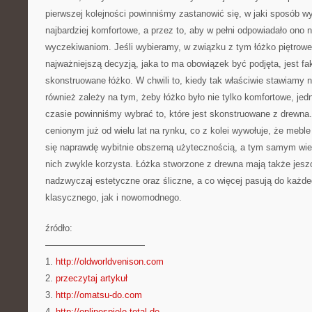
pierwszej kolejności powinniśmy zastanowić się, w jaki sposób wy
najbardziej komfortowe, a przez to, aby w pełni odpowiadało ono
wyczekiwaniom. Jeśli wybieramy, w związku z tym łóżko piętrow
najważniejszą decyzją, jaka to ma obowiązek być podjęta, jest fak
skonstruowane łóżko. W chwili to, kiedy tak właściwie stawiamy 
również zależy na tym, żeby łóżko było nie tylko komfortowe, je
czasie powinniśmy wybrać to, które jest skonstruowane z drewna
cenionym już od wielu lat na rynku, co z kolei wywołuje, że mebl
się naprawdę wybitnie obszerną użytecznością, a tym samym wiel
nich zwykle korzysta. Łóżka stworzone z drewna mają także jeszc
nadzwyczaj estetyczne oraz śliczne, a co więcej pasują do każd
klasycznego, jak i nowomodnego.
źródło:
———————————
1.
http://oldworldvenison.com
2.
przeczytaj artykuł
3.
http://omatsu-do.com
4.
http://onlinespiele-total.de