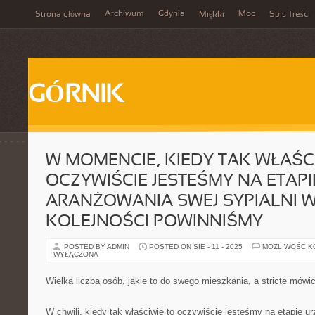
Archiwum
Gdynia
Moc
Strona główna
Miękki
Spis Treści
GÓRNIK
W MOMENCIE, KIEDY TAK WŁAŚC
OCZYWIŚCIE JESTEŚMY NA ETAPI
ARANŻOWANIA SWEJ SYPIALNI W
KOLEJNOŚCI POWINNIŚMY
POSTED BY ADMIN
POSTED ON SIE - 11 - 2025
MOŻLIWOŚĆ 
WYŁĄCZONA
Wielka liczba osób, jakie to do swego mieszkania, a stricte mówi
W chwili, kiedy tak właściwie to oczywiście jesteśmy na etapie ur