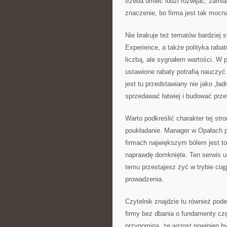
trzeba umieć ludzi rozwijać, zami
znaczenie, bo firma jest tak mocna
Nie brakuje też tematów bardziej 
Experience, a także polityka raba
liczbą, ale sygnałem wartości. W 
ustawione rabaty potrafią nauczyć k
jest tu przedstawiany nie jako „ła
sprzedawać łatwiej i budować prz
Warto podkreślić charakter tej str
poukładanie. Manager w Opałach 
firmach największym bólem jest to,
naprawdę domknięte. Ten serwis u
temu przestajesz żyć w trybie cią
prowadzenia.
Czytelnik znajdzie tu również pode
firmy bez dbania o fundamenty c
przypomina, że wzrost powinien by