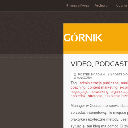
Archiwum
Gdynia
Strona główna
GÓRNIK
VIDEO, PODCASTY
POSTED BY ADMIN
POSTED ON
WYŁĄCZONA
Tagi:
administracja publiczna
,
anal
coaching
,
content marketing
,
e-co
negocjacje
,
networking
,
organizacj
sprzedaż
,
strategia
,
szkolenia bi
Manager w Opałach to serwis dla o
sprzedaż internetową. To miejsce 
praktykę i użyteczne metody. Jeśli
sytuację, ten blog ma pomóc Ci z