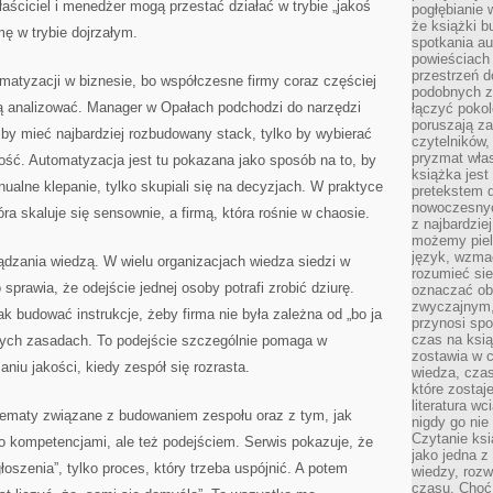
łaściciel i menedżer mogą przestać działać w trybie „jakoś
pogłębianie 
że książki b
mę w trybie dojrzałym.
spotkania au
powieściach
przestrzeń d
matyzacji w biznesie, bo współczesne firmy coraz częściej
podobnych z
ią analizować. Manager w Opałach podchodzi do narzędzi
łączyć pokol
poruszają za
 by mieć najbardziej rozbudowany stack, tylko by wybierać
czytelników,
pryzmat wła
ność. Automatyzacja jest tu pokazana jako sposób na to, by
książka jest
nualne klepanie, tylko skupiali się na decyzjach. W praktyce
pretekstem 
nowoczesnyc
óra skaluje się sensownie, a firmą, która rośnie w chaosie.
z najbardzie
możemy piel
język, wzmac
ządzania wiedzą. W wielu organizacjach wiedza siedzi w
rozumieć sie
prawia, że odejście jednej osoby potrafi zrobić dziurę.
oznaczać obo
zwyczajnym,
 budować instrukcje, żeby firma nie była zależna od „bo ja
przynosi spo
czas na ksią
anych zasadach. To podejście szczególnie pomaga w
zostawia w c
niu jakości, kiedy zespół się rozrasta.
wiedza, cza
które zostaj
literatura w
 tematy związane z budowaniem zespołu oraz z tym, jak
nigdy go nie 
Czytanie ks
ko kompetencjami, ale też podejściem. Serwis pokazuje, że
jako jedna z
głoszenia”, tylko proces, który trzeba uspójnić. A potem
wiedzy, rozw
czasu. Choć