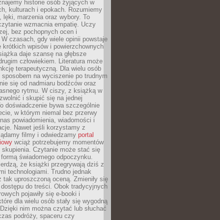
znajemy historie osób żyjących w
ch, kulturach i epokach. Rozumiemy
, lęki, marzenia oraz wybory. To
 czytanie wzmacnia empatię. Uczy
zej, bez pochopnych ocen i
 W czasach, gdy wiele opinii powstaje
e krótkich wpisów i powierzchownych
książka daje szansę na głębsze
drugim człowiekiem. Literatura może
unkcję terapeutyczną. Dla wielu osób
st sposobem na wyciszenie po trudnym
nie się od nadmiaru bodźców oraz
asnego rytmu. W ciszy, z książką w
 zwolnić i skupić się na jednej
To doświadczenie bywa szczególnie
ecie, w którym niemal bez przerwy
 nas powiadomienia, wiadomości i
cje. Nawet jeśli korzystamy z
glądamy filmy i odwiedzamy
portal
iowy
wciąż potrzebujemy momentów
 skupienia. Czytanie może stać się
ą formą świadomego odpoczynku.
ierdzą, że książki przegrywają dziś z
i technologiami. Trudno jednak
z tak uproszczoną oceną. Zmieniły się
 dostępu do treści. Obok tradycyjnych
owych pojawiły się e-booki i
które dla wielu osób stały się wygodną
 Dzięki nim można czytać lub słuchać
czas podróży, spaceru czy