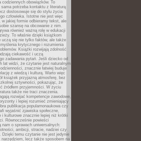
 codziennych obowiązków. To
 sama potrzeba kontaktu z literaturą
lecz dostosowuje się do stylu życia
o człowieka. Istotne nie jest więc
, w jakiej formie odbieramy tekst, ale
sobie szansę na obcowanie z nim.
rywa również ważną rolę w edukacji
dzieży. To właśnie dzięki książkom
 uczą się nie tylko faktów, ale także
i, myślenia krytycznego i rozumienia
oblemów. Książki rozwijają zdolność
udzają ciekawość i uczą
go zadawania pytań. Jeśli dziecko od
 lat widzi, że czytanie jest naturalnym
dzienności, znacznie łatwiej buduje
lację z wiedzą i kulturą. Warto więc
ł książek przyjazną atmosferę, bez
zkolnej sztywności, pokazując, że
ć źródłem przyjemności. W życiu
ratura także nie traci znaczenia.
agają rozwijać kompetencje zawodowe,
ryzonty i lepiej rozumieć zmieniający
obra publikacja popularnonaukowa czy
rafi wyjaśnić zjawiska społeczne,
i kulturowe znacznie lepiej niż krótki
eci. Równocześnie powieści
ą nam o sprawach uniwersalnych:
otności, ambicji, stracie, nadziei czy
. Dzięki temu czytanie nie jest jedynie
 narzędziem, lecz także sposobem na