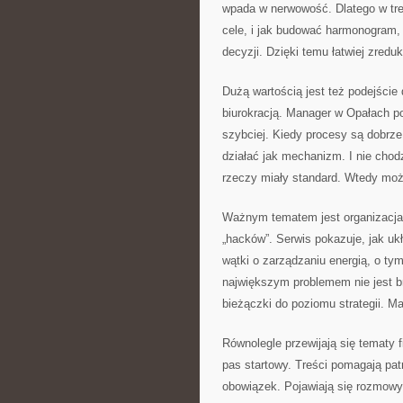
wpada w nerwowość. Dlatego w treś
cele, i jak budować harmonogram,
decyzji. Dzięki temu łatwiej zred
Dużą wartością jest też podejście
biurokracją. Manager w Opałach po
szybciej. Kiedy procesy są dobrze
działać jak mechanizm. I nie chod
rzeczy miały standard. Wtedy moż
Ważnym tematem jest organizacja c
„hacków”. Serwis pokazuje, jak uk
wątki o zarządzaniu energią, o tym
największym problemem nie jest br
bieżączki do poziomu strategii. M
Równolegle przewijają się tematy 
pas startowy. Treści pomagają patr
obowiązek. Pojawiają się rozmowy 