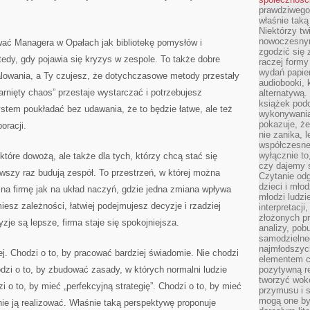
prawdziwego
właśnie tak
Niektórzy tw
nowoczesnym
wać Managera w Opałach jak bibliotekę pomysłów i
zgodzić się 
tedy, gdy pojawia się kryzys w zespole. To także dobre
raczej formy
wydań papier
kalowania, a Ty czujesz, że dotychczasowe metody przestały
audiobooki, 
nięty chaos” przestaje wystarczać i potrzebujesz
alternatywą.
książek pod
stem poukładać bez udawania, że to będzie łatwe, ale też
wykonywania
pokazuje, że
oracji.
nie zanika, 
współczesneg
wyłącznie to
które dowożą, ale także dla tych, którzy chcą stać się
czy dajemy 
erwszy raz budują zespół. To przestrzeń, w której można
Czytanie odg
dzieci i mło
 na firmę jak na układ naczyń, gdzie jedna zmiana wpływa
młodzi ludzie
iesz zależności, łatwiej podejmujesz decyzje i rzadziej
interpretacj
złożonych pr
zje są lepsze, firma staje się spokojniejsza.
analizy, pob
samodzielne
najmłodszych
ej. Chodzi o to, by pracować bardziej świadomie. Nie chodzi
elementem co
odzi o to, by zbudować zasady, w których normalni ludzie
pozytywną re
tworzyć wokó
i o to, by mieć „perfekcyjną strategię”. Chodzi o to, by mieć
przymusu i s
mogą one by
nie ją realizować. Właśnie taką perspektywę proponuje