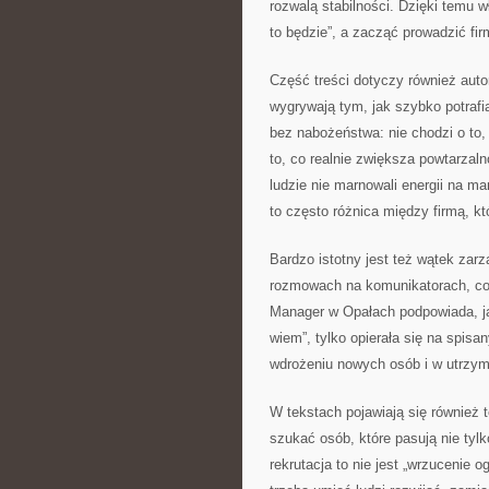
rozwalą stabilności. Dzięki temu w
to będzie”, a zacząć prowadzić fir
Część treści dotyczy również auto
wygrywają tym, jak szybko potraf
bez nabożeństwa: nie chodzi o to,
to, co realnie zwiększa powtarzal
ludzie nie marnowali energii na ma
to często różnica między firmą, kt
Bardzo istotny jest też wątek zar
rozmowach na komunikatorach, co s
Manager w Opałach podpowiada, jak
wiem”, tylko opierała się na spis
wdrożeniu nowych osób i w utrzyma
W tekstach pojawiają się również
szukać osób, które pasują nie tyl
rekrutacja to nie jest „wrzucenie o