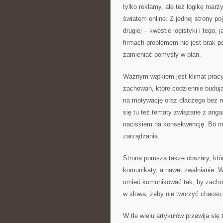
tylko reklamy, ale też logikę marż
światem online. Z jednej strony p
drugiej – kwestie logistyki i tego
firmach problemem nie jest brak p
zamieniać pomysły w plan.
Ważnym wątkiem jest klimat pracy 
zachowań, które codziennie buduj
na motywację oraz dlaczego bez ni
się tu też tematy związane z anga
naciskiem na konsekwencję. Bo mo
zarządzania.
Strona porusza także obszary, któr
komunikaty, a nawet zwalnianie. 
umieć komunikować tak, by zacho
w słowa, żeby nie tworzyć chaosu
W tle wielu artykułów przewija się 