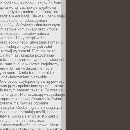
ch bodźców, ekranów i szybkich form
siążka wciąż zachowuje wyjątkową
jest jedynie źródłem informacji ani
ędziem edukacji. Dla wielu osób staje
enią skupienia, odpoczynku i
 podróży. W świecie zdominowanym
hmiastowe komunikaty oraz krótkie
nie dłuższych tekstów nabiera
wartości. Uczy cierpliwości,
 oraz spokojnego, głębszego kontaktu
ra. Jedną z największych zalet
t rozwój wyobraźni. Film pokazuje
z, natomiast książka pozostawia
roką przestrzeń do tworzenia własnych
lnik sam buduje w głowie krajobrazy,
erów, klimat wydarzeń i emocje
ych scen. Dzięki temu kontakt z
est doświadczeniem niezwykle
Dwie osoby czytające tę samą powieść
wać ją w zupełnie inny sposób, mimo
się na tym samym tekście. To właśnie
iła książek. Nie narzucają wszystkiego
 zapraszają do współtworzenia świata
Czytanie ma również ogromne
a języka. Osoby regularnie sięgające
wykle lepiej formułują myśli, bogacą
 łatwiej wyrażają emocje. Kontakt z
 stylami pisania poszerza
i uczy wrażliwości na słowo. Ma to
e tylko w szkole czy pracy, ale także