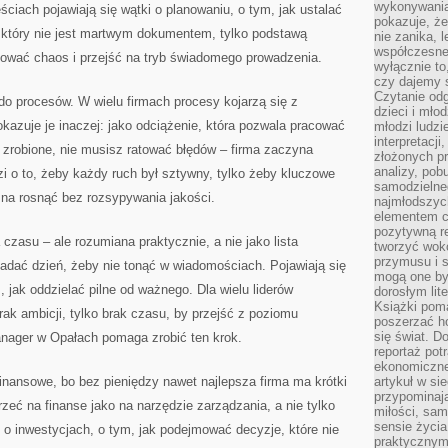
wykonywania
ciach pojawiają się wątki o planowaniu, o tym, jak ustalać
pokazuje, że
 który nie jest martwym dokumentem, tylko podstawą
nie zanika, 
współczesneg
ukować chaos i przejść na tryb świadomego prowadzenia.
wyłącznie to
czy dajemy 
Czytanie odg
 do procesów. W wielu firmach procesy kojarzą się z
dzieci i mło
kazuje je inaczej: jako odciążenie, która pozwala pracować
młodzi ludzie
interpretacj
 zrobione, nie musisz ratować błędów – firma zaczyna
złożonych pr
analizy, pob
zi o to, żeby każdy ruch był sztywny, tylko żeby kluczowe
samodzielne
na rosnąć bez rozsypywania jakości.
najmłodszych
elementem co
pozytywną re
zasu – ale rozumiana praktycznie, a nie jako lista
tworzyć wokó
przymusu i s
ładać dzień, żeby nie tonąć w wiadomościach. Pojawiają się
mogą one by
, jak oddzielać pilne od ważnego. Dla wielu liderów
dorosłym lite
Książki pom
ak ambicji, tylko brak czasu, by przejść z poziomu
poszerzać ho
się świat. D
anager w Opałach pomaga zrobić ten krok.
reportaż pot
ekonomiczne 
finansowe, bo bez pieniędzy nawet najlepsza firma ma krótki
artykuł w si
przypominaj
zeć na finanse jako na narzędzie zarządzania, a nie tylko
miłości, sam
sensie życia
o inwestycjach, o tym, jak podejmować decyzje, które nie
praktycznym