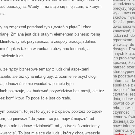
w codziennyc
ność operacyjna. Wtedy firma staje się miejscem, w którym
precyzyjnego
wyjątkowo c
cia.
skrótów myś
Książki pom
uważności w 
rzy są zmęczeni poradami typu „wstań o piątej” i chcą
zauważyć, że
mianę. Zmiana jest dziś stałym elementem biznesu: rosną
ludzi i ich 
reportażom,
klientów, rynek przyspiesza, a zespoły pracują zdalnie.
w światy, do
ieć, jak w takich warunkach utrzymać kierunek, a
dostępu. Po
innych kraja
mielenie ludzi.
ich problemy
sprawia, że
patrzeć szer
 to, że łączy biznesowe tematy z ludzkimi aspektami
stereotypów.
na podstawi
 tabele, ale też dynamika grupy. Zrozumienie psychologii
informacji, 
a jednocześnie nie wpadać w pułapki typu
spotkanie z 
też pełnić f
ach pokazuje, jak budować przywództwo bez presji, ale też
czytanie je
ez konfliktów. To podejście jest dojrzałe.
dniu, oderwa
powrót do wł
ręku, łatwiej
dnym obrazem, to jest to wyjście z opałów poprzez porządek.
czynności. 
cenne w świ
iem, co pierwsze” do „wiem, co jest najważniejsze”, od
docierają do
y ma rolę i odpowiedzialność”, od „co tydzień zmieniamy
nowe informa
internetu, o
kwencję”. To jest miejsce dla ludzi, którzy chcą wreszcie
społecznośc