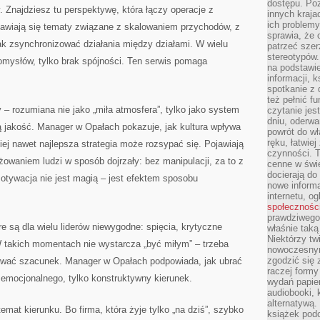
dostępu. Po
y. Znajdziesz tu perspektywę, która łączy operacje z
innych kraja
ich problemy
ojawiają się tematy związane z skalowaniem przychodów, z
sprawia, że
, jak zsynchronizować działania między działami. W wielu
patrzeć szer
stereotypów.
omysłów, tylko brak spójności. Ten serwis pomaga
na podstawi
informacji, 
spotkanie z 
też pełnić f
– rozumiana nie jako „miła atmosfera”, tylko jako system
czytanie je
dniu, oderwa
ą jakość. Manager w Opałach pokazuje, jak kultura wpływa
powrót do wł
ręku, łatwiej
ej nawet najlepsza strategia może rozsypać się. Pojawiają
czynności. 
żowaniem ludzi w sposób dojrzały: bez manipulacji, za to z
cenne w świ
docierają do
tywacja nie jest magią – jest efektem sposobu
nowe informa
internetu, o
społecznośc
prawdziwego
e są dla wielu liderów niewygodne: spięcia, krytyczne
właśnie tak
Niektórzy tw
W takich momentach nie wystarcza „być miłym” – trzeba
nowoczesnym
zgodzić się 
wać szacunek. Manager w Opałach podpowiada, jak ubrać
raczej formy
 emocjonalnego, tylko konstruktywny kierunek.
wydań papier
audiobooki, 
alternatywą.
temat kierunku. Bo firma, która żyje tylko „na dziś”, szybko
książek pod