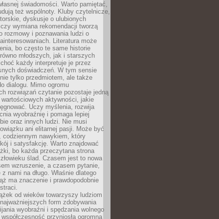
własnej świadomości. Warto pamiętać,
udują też wspólnoty. Kluby czytelnicze,
torskie, dyskusje o ulubionych
 czy wymiana rekomendacji tworzą
o rozmowy i poznawania ludzi o
ainteresowaniach. Literatura może
enia, bo często te same historie
równo młodszych, jak i starszych
 choć każdy interpretuje je przez
snych doświadczeń. W tym sensie
 nie tylko przedmiotem, ale także
do dialogu. Mimo ogromu
h rozwiązań czytanie pozostaje jedną
j wartościowych aktywności, jakie
ęgnować. Uczy myślenia, rozwija
nia wyobraźnię i pomaga lepiej
bie oraz innych ludzi. Nie musi
wiązku ani elitarnej pasji. Może być
 codziennym nawykiem, który
kój i satysfakcję. Warto znajdować
żki, bo każda przeczytana strona
złowieku ślad. Czasem jest to nowa
sem wzruszenie, a czasem pytanie,
e z nami na długo. Właśnie dlatego
ciąż ma znaczenie i prawdopodobnie
straci.
iążek od wieków towarzyszy ludziom
 najważniejszych form zdobywania
ijania wyobraźni i spędzania wolnego
 współczesność przyniosła ogromną