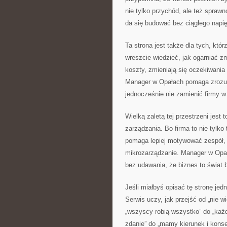
nie tylko przychód, ale też spraw
da się budować bez ciągłego napię
Ta strona jest także dla tych, któ
wreszcie wiedzieć, jak ogarniać z
koszty, zmieniają się oczekiwania 
Manager w Opałach pomaga zrozum
jednocześnie nie zamienić firmy w 
Wielką zaletą tej przestrzeni jest
zarządzania. Bo firma to nie tylko
pomaga lepiej motywować zespół, 
mikrozarządzanie. Manager w Opał
bez udawania, że biznes to świat b
Jeśli miałbyś opisać tę stronę je
Serwis uczy, jak przejść od „nie w
„wszyscy robią wszystko” do „każd
zdanie” do „mamy kierunek i konse