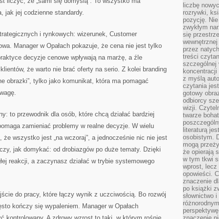
ast liczyć, że „sami się domyślą”. To wszystko ma
liczbę nowy
, jak jej codzienne standardy.
rozrywki, k
pozycję. Nie 
zwykłym narz
strategicznych i rynkowych: wizerunek, Customer
się przestrz
wewnętrznej
towa. Manager w Opałach pokazuje, że cena nie jest tylko
przez natyc
treści czyta
praktyce decyzje cenowe wpływają na marżę, a źle
szczególnej 
lientów, że warto nie brać oferty na serio. Z kolei branding
koncentracji
z myślą auto
dne obrazki”, tylko jako komunikat, która ma pomagać
czytania jes
ewagę.
gotowy obra
odbiorcy sze
wizji. Czyte
ony: to przewodnik dla osób, które chcą działać bardziej
twarze bohat
poszczególn
pomaga zamieniać problemy w realne decyzje. W wielu
literaturą j
osobistym. 
 że wszystko jest „na wczoraj”, a jednocześnie nic nie jest
mogą przeży
czy, jak domykać: od drobiazgów po duże tematy. Dzięki
że opierają 
w tym tkwi s
głej reakcji, a zaczynasz działać w trybie systemowego
wprost, lecz
opowieści. 
znaczenie dl
po książki z
jście do pracy, które łączy wynik z uczciwością. Bo rozwój
słownictwo i
różnorodnymi
zęsto kończy się wypaleniem. Manager w Opałach
perspektywę 
ć kontrolowany. A zdrowy wzrost to taki, w którym rośnie
znaczenie ni