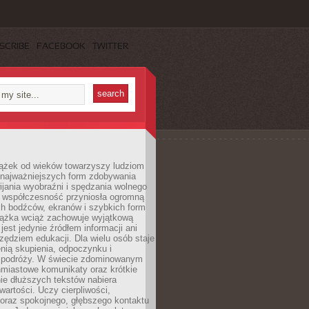
SCRIBE
FACEBOOK
TWITTER
iążek od wieków towarzyszy ludziom
 najważniejszych form zdobywania
ijania wyobraźni i spędzania wolnego
 współczesność przyniosła ogromną
ch bodźców, ekranów i szybkich form
siążka wciąż zachowuje wyjątkową
jest jedynie źródłem informacji ani
ędziem edukacji. Dla wielu osób staje
enią skupienia, odpoczynku i
 podróży. W świecie zdominowanym
hmiastowe komunikaty oraz krótkie
nie dłuższych tekstów nabiera
wartości. Uczy cierpliwości,
 oraz spokojnego, głębszego kontaktu