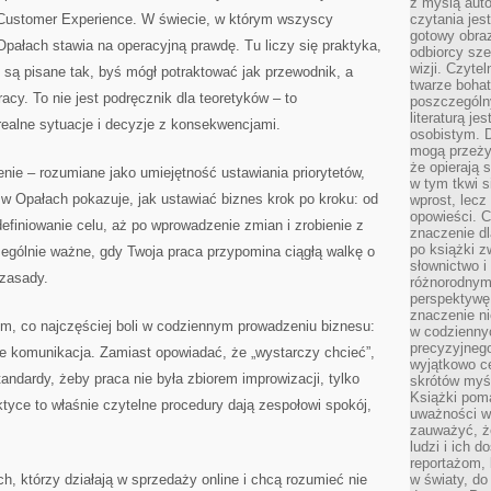
z myślą auto
Customer Experience. W świecie, w którym wszyscy
czytania jes
gotowy obra
Opałach stawia na operacyjną prawdę. Tu liczy się praktyka,
odbiorcy sze
wizji. Czyte
 są pisane tak, byś mógł potraktować jak przewodnik, a
twarze bohat
cy. To nie jest podręcznik dla teoretyków – to
poszczególn
literaturą j
realne sytuacje i decyzje z konsekwencjami.
osobistym. 
mogą przeży
że opierają 
enie – rozumiane jako umiejętność ustawiania priorytetów,
w tym tkwi s
r w Opałach pokazuje, jak ustawiać biznes krok po kroku: od
wprost, lecz
opowieści. 
definiowanie celu, aż po wprowadzenie zmian i zrobienie z
znaczenie dl
po książki z
czególnie ważne, gdy Twoja praca przypomina ciągłą walkę o
słownictwo i
 zasady.
różnorodnymi
perspektywę 
znaczenie ni
ym, co najczęściej boli w codziennym prowadzeniu biznesu:
w codziennyc
precyzyjnego
kże komunikacja. Zamiast opowiadać, że „wystarczy chcieć”,
wyjątkowo c
andardy, żeby praca nie była zbiorem improwizacji, tylko
skrótów myś
Książki pom
ce to właśnie czytelne procedury dają zespołowi spokój,
uważności w 
zauważyć, że
ludzi i ich 
reportażom,
h, którzy działają w sprzedaży online i chcą rozumieć nie
w światy, do