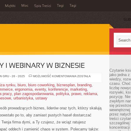
Moc
Tagi
Tagi
Miękki
Spis Treści
SUB
 I WEBINARY W BIZNESIE
Czytanie ks
jako jedna z
VIDEO,
 GRU - 26 - 2025
MOŻLIWOŚĆ KOMENTOWANIA
ZOSTAŁA
wiedzy, rozw
PODCASTY
I
czasu. Choć
iza rynku
,
biuro
,
biuro coworking
,
biznesplan
,
branding
,
WEBINARY
liczbę nowy
mmerce
,
ergonomia
,
eventy
,
konferencje
,
marketing
W
,
rozrywki, k
BIZNESIE
a pracy
,
plan zagospodarowania
,
polityka
,
prawo
,
reklama
,
pozycję. Nie 
znesowe
,
urbanistyka
,
ustawy
zwykłym narz
się przestrz
sób prowadzących biznes, liderów oraz tych, którzy skalują
wewnętrznej
przez natyc
powstało po to, aby zamiast pustych haseł dostarczać
treści czyta
 Twoja firma dymi, a Ty czujesz, że wciąż ratujesz
szczególnej 
koncentracji
łapać oddech i zamienić chaos w system. Polecamy także: