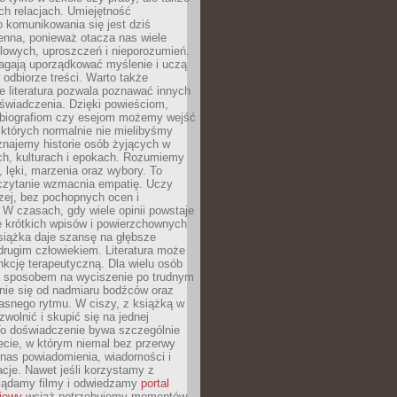
h relacjach. Umiejętność
 komunikowania się jest dziś
enna, ponieważ otacza nas wiele
lowych, uproszczeń i nieporozumień.
agają uporządkować myślenie i uczą
odbiorze treści. Warto także
 literatura pozwala poznawać innych
doświadczenia. Dzięki powieściom,
 biografiom czy esejom możemy wejść
 których normalnie nie mielibyśmy
znajemy historie osób żyjących w
ch, kulturach i epokach. Rozumiemy
, lęki, marzenia oraz wybory. To
 czytanie wzmacnia empatię. Uczy
zej, bez pochopnych ocen i
 W czasach, gdy wiele opinii powstaje
e krótkich wpisów i powierzchownych
książka daje szansę na głębsze
drugim człowiekiem. Literatura może
unkcję terapeutyczną. Dla wielu osób
st sposobem na wyciszenie po trudnym
nie się od nadmiaru bodźców oraz
asnego rytmu. W ciszy, z książką w
 zwolnić i skupić się na jednej
To doświadczenie bywa szczególnie
ecie, w którym niemal bez przerwy
 nas powiadomienia, wiadomości i
cje. Nawet jeśli korzystamy z
glądamy filmy i odwiedzamy
portal
iowy
wciąż potrzebujemy momentów