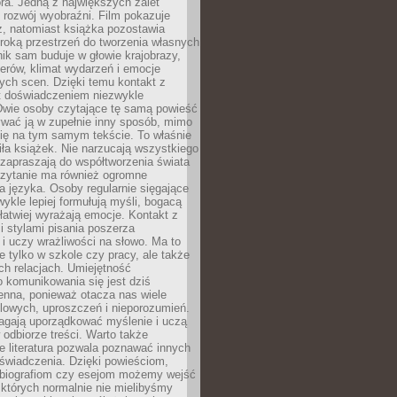
ra. Jedną z największych zalet
t rozwój wyobraźni. Film pokazuje
z, natomiast książka pozostawia
roką przestrzeń do tworzenia własnych
lnik sam buduje w głowie krajobrazy,
erów, klimat wydarzeń i emocje
ych scen. Dzięki temu kontakt z
est doświadczeniem niezwykle
Dwie osoby czytające tę samą powieść
wać ją w zupełnie inny sposób, mimo
się na tym samym tekście. To właśnie
iła książek. Nie narzucają wszystkiego
 zapraszają do współtworzenia świata
Czytanie ma również ogromne
a języka. Osoby regularnie sięgające
wykle lepiej formułują myśli, bogacą
 łatwiej wyrażają emocje. Kontakt z
 stylami pisania poszerza
i uczy wrażliwości na słowo. Ma to
e tylko w szkole czy pracy, ale także
h relacjach. Umiejętność
 komunikowania się jest dziś
enna, ponieważ otacza nas wiele
lowych, uproszczeń i nieporozumień.
agają uporządkować myślenie i uczą
odbiorze treści. Warto także
 literatura pozwala poznawać innych
doświadczenia. Dzięki powieściom,
 biografiom czy esejom możemy wejść
 których normalnie nie mielibyśmy