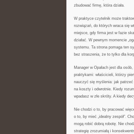
zbudować firmę, która działa.
W praktyce czytelnik może trakto
rozwiązań, do których wraca się w
miejsce, gdy firma jest w fazie s
działać. W pewnym momencie „ogar
systemu. Ta strona pomaga ten sy
bez straszenia, że to tylko dla korp
Manager w Opałach jest dla osób, 
praktykami: właścicieli, którzy pi
nauczyć się myślenia: jak patrzeć
na koszty i odwrotnie. Kiedy rozum
wpadasz w złe skróty. A kiedy decy
Nie chodzi o to, by pracować więc
o to, by mieć „idealny zespół”. Ch
mogą robić dobrą robotę. Nie chodz
strategię zrozumiałą i konsekwent