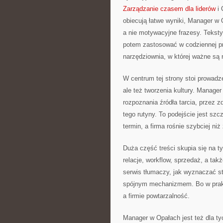
Zarządzanie czasem dla liderów
i 
obiecują łatwe wyniki, Manager w 
a nie motywacyjne frazesy. Teksty
potem zastosować w codziennej pra
narzędziownia, w której ważne są 
W centrum tej strony stoi prowadz
ale też tworzenia kultury. Manage
rozpoznania źródła tarcia, przez z
tego rutyny. To podejście jest sz
termin, a firma rośnie szybciej niż
Duża część treści skupia się na t
relacje, workflow, sprzedaż, a ta
serwis tłumaczy, jak wyznaczać st
spójnym mechanizmem. Bo w prakty
a firmie powtarzalność.
Manager w Opałach jest też dla tyc