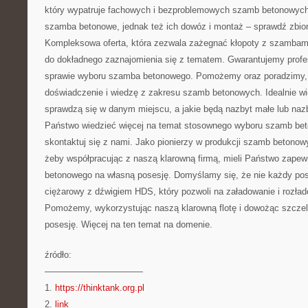
który wypatruje fachowych i bezproblemowych szamb betonowych. 
szamba betonowe, jednak też ich dowóz i montaż – sprawdź zbior
Kompleksowa oferta, która zezwala zażegnać kłopoty z szambam
do dokładnego zaznajomienia się z tematem. Gwarantujemy profe
sprawie wyboru szamba betonowego. Pomożemy oraz poradzimy,
doświadczenie i wiedzę z zakresu szamb betonowych. Idealnie wie
sprawdzą się w danym miejscu, a jakie będą nazbyt małe lub nazby
Państwo wiedzieć więcej na temat stosownego wyboru szamb beto
skontaktuj się z nami. Jako pionierzy w produkcji szamb betonow
żeby współpracując z naszą klarowną firmą, mieli Państwo zapew
betonowego na własną posesję. Domyślamy się, że nie każdy po
ciężarowy z dźwigiem HDS, który pozwoli na załadowanie i rozład
Pomożemy, wykorzystując naszą klarowną flotę i dowożąc szcz
posesję. Więcej na ten temat na domenie.
źródło:
———————————
1.
https://thinktank.org.pl
2.
link