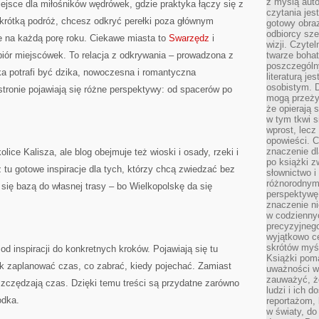
z myślą auto
ejsce dla miłośników wędrówek, gdzie praktyka łączy się z
czytania jes
a krótką podróż, chcesz odkryć perełki poza głównym
gotowy obra
odbiorcy sze
e na każdą porę roku. Ciekawe miasta to
Swarzędz
i
wizji. Czyte
biór miejscówek. To relacja z odkrywania – prowadzona z
twarze bohat
poszczególn
ka potrafi być dzika, nowoczesna i romantyczna
literaturą j
osobistym. 
stronie pojawiają się różne perspektywy: od spacerów po
mogą przeży
że opierają 
w tym tkwi s
wprost, lecz
opowieści. 
znaczenie dl
lice Kalisza, ale blog obejmuje też wioski i osady, rzeki i
po książki z
z tu gotowe inspiracje dla tych, którzy chcą zwiedzać bez
słownictwo i
różnorodnymi
ię bazą do własnej trasy – bo Wielkopolskę da się
perspektywę 
znaczenie ni
w codziennyc
precyzyjnego
wyjątkowo c
skrótów myś
d inspiracji do konkretnych kroków. Pojawiają się tu
Książki pom
jak zaplanować czas, co zabrać, kiedy pojechać. Zamiast
uważności w 
zauważyć, że
szczędzają czas. Dzięki temu treści są przydatne zarówno
ludzi i ich 
odka.
reportażom,
w światy, do