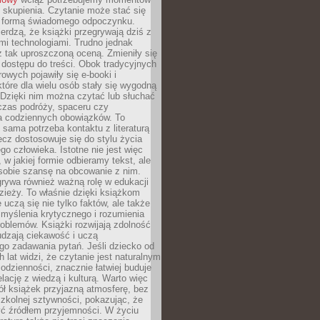
 skupienia. Czytanie może stać się
ą formą świadomego odpoczynku.
ierdzą, że książki przegrywają dziś z
i technologiami. Trudno jednak
z tak uproszczoną oceną. Zmieniły się
 dostępu do treści. Obok tradycyjnych
owych pojawiły się e-booki i
które dla wielu osób stały się wygodną
 Dzięki nim można czytać lub słuchać
czas podróży, spaceru czy
 codziennych obowiązków. To
 sama potrzeba kontaktu z literaturą
lecz dostosowuje się do stylu życia
o człowieka. Istotne nie jest więc
, w jakiej formie odbieramy tekst, ale
sobie szansę na obcowanie z nim.
rywa również ważną rolę w edukacji
dzieży. To właśnie dzięki książkom
 uczą się nie tylko faktów, ale także
i, myślenia krytycznego i rozumienia
oblemów. Książki rozwijają zdolność
udzają ciekawość i uczą
go zadawania pytań. Jeśli dziecko od
 lat widzi, że czytanie jest naturalnym
dzienności, znacznie łatwiej buduje
lację z wiedzą i kulturą. Warto więc
ł książek przyjazną atmosferę, bez
zkolnej sztywności, pokazując, że
ć źródłem przyjemności. W życiu