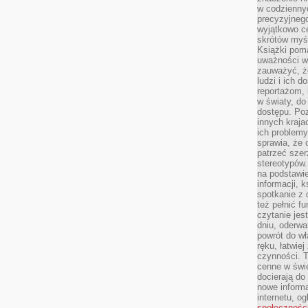
w codziennyc
precyzyjnego
wyjątkowo c
skrótów myś
Książki pom
uważności w 
zauważyć, że
ludzi i ich 
reportażom,
w światy, do
dostępu. Po
innych kraja
ich problemy
sprawia, że
patrzeć szer
stereotypów.
na podstawi
informacji, 
spotkanie z 
też pełnić f
czytanie je
dniu, oderwa
powrót do wł
ręku, łatwiej
czynności. 
cenne w świ
docierają do
nowe informa
internetu, o
społecznośc