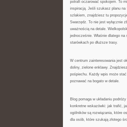
potrafi oczarować spokojem. To mi
inspiracją. Jeśli szukasz planu n
szlakiem, znajdziesz tu propozycj
Swarzędz. To nie jest wyłącznie z
uważnością na detale. Wielkopols
jednocześnie. Właśnie dlatego na 
starówkach po dłuższe trasy.
W centrum zainteresowania jest oko
doliny, zielone enklawy. Znajdzies
pośpiechu. Każdy wpis może stać s
poznawać na bogato w detale.
Blog pomaga w układaniu podróży o
konkretne wskazówki: jak trafić, 
ogólników są rozwiązania, które o
dla osób, które szukają złotego śr