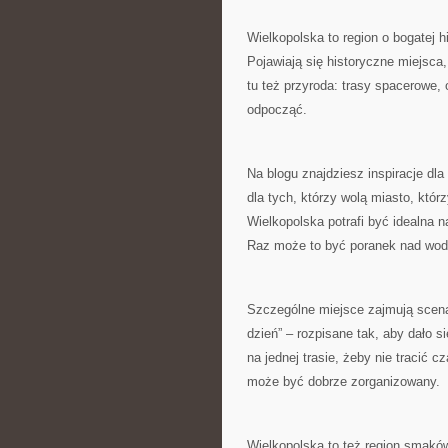
Wielkopolska to region o bogatej hi
Pojawiają się historyczne miejsca,
tu też przyroda: trasy spacerowe,
odpocząć.
Na blogu znajdziesz inspiracje dl
dla tych, którzy wolą miasto, któ
Wielkopolska potrafi być idealna 
Raz może to być poranek nad wodą
Szczególne miejsce zajmują scena
dzień” – rozpisane tak, aby dało s
na jednej trasie, żeby nie tracić 
może być dobrze zorganizowany.
Wielkopolska to też region smaków,