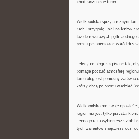
chęć ruszenia w teren.
Wielkopolska sprzyja różnym for
ruch i przygodę, jak i na leniwy sp
też do rowerowych pętli. Jednego
prostu pospacerować wśród drzew
Teksty na blogu są pisane tak, ab
pomaga poczuć atmosferę regionu,
temu blog jest pomocny zarówno dla
którzy chcą po prostu wiedzieć “gd
Wielkopolska ma swoje opowieści, 
region nie jest tylko przystanki
Jednego razu wybierzesz szlak hi
tych wariantów znajdziesz coś, co