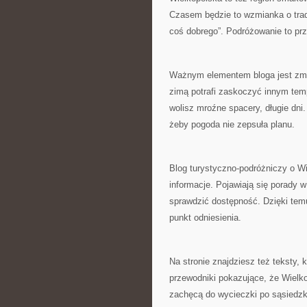
Czasem będzie to wzmianka o trad
coś dobrego”. Podróżowanie to prze
Ważnym elementem bloga jest zmie
zimą potrafi zaskoczyć innym tem
wolisz mroźne spacery, długie dni.
żeby pogoda nie zepsuła planu.
Blog turystyczno-podróżniczy o Wie
informacje. Pojawiają się porady w
sprawdzić dostępność. Dzięki tem
punkt odniesienia.
Na stronie znajdziesz też teksty,
przewodniki pokazujące, że Wielk
zachęcą do wycieczki po sąsiedzk