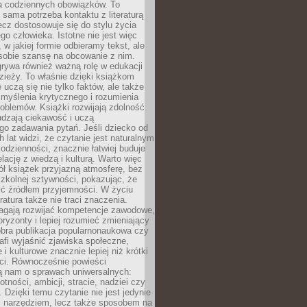
 codziennych obowiązków. To
 sama potrzeba kontaktu z literaturą
lecz dostosowuje się do stylu życia
o człowieka. Istotne nie jest więc
, w jakiej formie odbieramy tekst, ale
sobie szansę na obcowanie z nim.
rywa również ważną rolę w edukacji
dzieży. To właśnie dzięki książkom
 uczą się nie tylko faktów, ale także
i, myślenia krytycznego i rozumienia
oblemów. Książki rozwijają zdolność
udzają ciekawość i uczą
go zadawania pytań. Jeśli dziecko od
 lat widzi, że czytanie jest naturalnym
dzienności, znacznie łatwiej buduje
lację z wiedzą i kulturą. Warto więc
ł książek przyjazną atmosferę, bez
zkolnej sztywności, pokazując, że
ć źródłem przyjemności. W życiu
ratura także nie traci znaczenia.
agają rozwijać kompetencje zawodowe,
ryzonty i lepiej rozumieć zmieniający
obra publikacja popularnonaukowa czy
rafi wyjaśnić zjawiska społeczne,
i kulturowe znacznie lepiej niż krótki
eci. Równocześnie powieści
ą nam o sprawach uniwersalnych:
otności, ambicji, stracie, nadziei czy
. Dzięki temu czytanie nie jest jedynie
 narzędziem, lecz także sposobem na