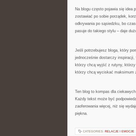
Na blogu często pojawia się idea 
zostawiać po sobie porządek, korz
odkrywania po sąsiedzku, bo czas
pasuje do takiego stylu – daje du
Jeśli potrzebujesz bloga, który p
jednocześnie dostarczy inspiracji, 
którzy chcą wyjść z rutyny, którzy
którzy chcą wyciskać maksimum z
Ten blog to kompas dla ciekawych 
Każdy tekst może być podpowiedzi
zaoferowania więcej, niż się wyda
piękna.
CATEGORIES:
RELACJE I EMOCJE