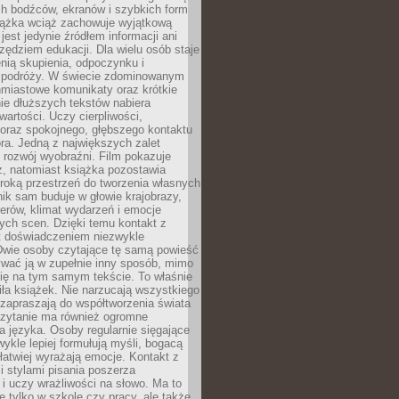
ch bodźców, ekranów i szybkich form
siążka wciąż zachowuje wyjątkową
jest jedynie źródłem informacji ani
ędziem edukacji. Dla wielu osób staje
enią skupienia, odpoczynku i
 podróży. W świecie zdominowanym
hmiastowe komunikaty oraz krótkie
nie dłuższych tekstów nabiera
wartości. Uczy cierpliwości,
 oraz spokojnego, głębszego kontaktu
ra. Jedną z największych zalet
t rozwój wyobraźni. Film pokazuje
z, natomiast książka pozostawia
roką przestrzeń do tworzenia własnych
lnik sam buduje w głowie krajobrazy,
erów, klimat wydarzeń i emocje
ych scen. Dzięki temu kontakt z
est doświadczeniem niezwykle
Dwie osoby czytające tę samą powieść
wać ją w zupełnie inny sposób, mimo
się na tym samym tekście. To właśnie
iła książek. Nie narzucają wszystkiego
 zapraszają do współtworzenia świata
Czytanie ma również ogromne
a języka. Osoby regularnie sięgające
wykle lepiej formułują myśli, bogacą
 łatwiej wyrażają emocje. Kontakt z
 stylami pisania poszerza
i uczy wrażliwości na słowo. Ma to
e tylko w szkole czy pracy, ale także