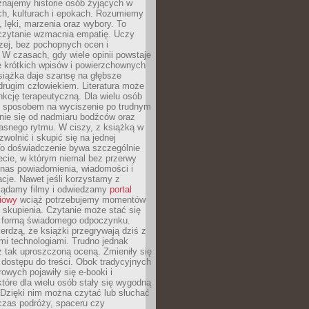
znajemy historie osób żyjących w
ch, kulturach i epokach. Rozumiemy
, lęki, marzenia oraz wybory. To
 czytanie wzmacnia empatię. Uczy
zej, bez pochopnych ocen i
 W czasach, gdy wiele opinii powstaje
e krótkich wpisów i powierzchownych
książka daje szansę na głębsze
drugim człowiekiem. Literatura może
unkcję terapeutyczną. Dla wielu osób
st sposobem na wyciszenie po trudnym
nie się od nadmiaru bodźców oraz
asnego rytmu. W ciszy, z książką w
 zwolnić i skupić się na jednej
To doświadczenie bywa szczególnie
ecie, w którym niemal bez przerwy
 nas powiadomienia, wiadomości i
cje. Nawet jeśli korzystamy z
glądamy filmy i odwiedzamy
portal
iowy
wciąż potrzebujemy momentów
 skupienia. Czytanie może stać się
ą formą świadomego odpoczynku.
ierdzą, że książki przegrywają dziś z
i technologiami. Trudno jednak
z tak uproszczoną oceną. Zmieniły się
 dostępu do treści. Obok tradycyjnych
owych pojawiły się e-booki i
które dla wielu osób stały się wygodną
 Dzięki nim można czytać lub słuchać
czas podróży, spaceru czy