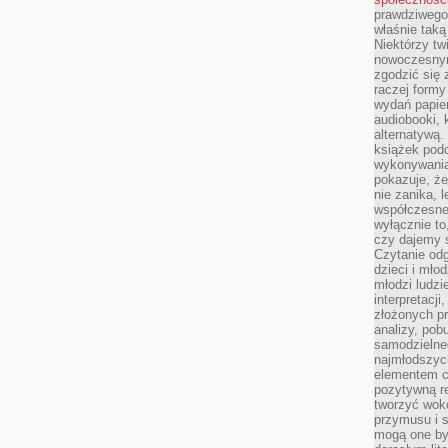
prawdziwego
właśnie tak
Niektórzy tw
nowoczesnym
zgodzić się 
raczej formy
wydań papier
audiobooki, 
alternatywą.
książek pod
wykonywania
pokazuje, że
nie zanika, 
współczesneg
wyłącznie to
czy dajemy 
Czytanie odg
dzieci i mło
młodzi ludzie
interpretacj
złożonych pr
analizy, pob
samodzielne
najmłodszych
elementem co
pozytywną re
tworzyć wokó
przymusu i s
mogą one by