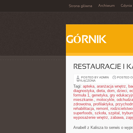
Archiwum
Gdynia
Strona główna
GÓRNIK
RESTAURACJE I 
POSTED BY ADMIN
POSTED ON
WYŁĄCZONA
Tagi:
apteka
,
aranżacja wnętrz
,
ba
diagnostyka
,
dieta
,
dom
,
dzieci
,
e
formuła 1
,
genetyka
,
gry edukacyj
mieszkanie.
,
motocykle
,
odchudza
zdrowotna
,
profilaktyka
,
przychodn
rehabilitacja
,
remont
,
rodzicielstwo
superfoods
,
szkoła
,
szpital
,
trybun
wyposażenie wnętrz
,
zabawa
,
zaj
Anabell z Kalisza to serwis o wyp