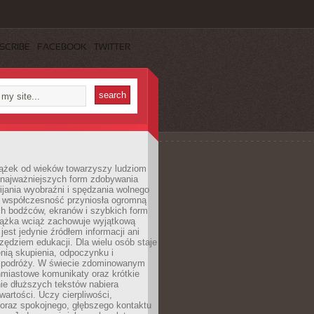
SCRIBE
FACEBOOK
TWITTER
iążek od wieków towarzyszy ludziom
 najważniejszych form zdobywania
ijania wyobraźni i spędzania wolnego
 współczesność przyniosła ogromną
ch bodźców, ekranów i szybkich form
siążka wciąż zachowuje wyjątkową
jest jedynie źródłem informacji ani
ędziem edukacji. Dla wielu osób staje
enią skupienia, odpoczynku i
 podróży. W świecie zdominowanym
hmiastowe komunikaty oraz krótkie
nie dłuższych tekstów nabiera
wartości. Uczy cierpliwości,
 oraz spokojnego, głębszego kontaktu