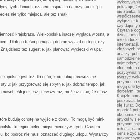
wykonywania
ycyjnych daniach, czasem inspiracja na przystanek “po
pokazuje, że
nie zanika, 
cież nie tylko miejsca, ale też smaki.
współczesneg
wyłącznie to
czy dajemy 
Czytanie odg
nność krajobrazu. Wielkopolska inaczej wygląda wiosną, a
dzieci i mło
młodzi ludzie
pem. Dlatego treści pomagają dobrać wyjazd do tego, czy
interpretacj
złożonych pr
 Znajdziesz też sugestie, jak planować wycieczki w upał,
analizy, pob
samodzielne
najmłodszych
elementem co
pozytywną re
lkopolsce jest też dla osób, które lubią sprawdzalne
tworzyć wokó
przymusu i s
 stylu: jak przygotować się sprytnie, jak dobrać tempo, jak
mogą one by
dorosłym lite
u nawet jeśli jedziesz pierwszy raz, możesz czuć, że masz
Książki pom
poszerzać ho
się świat. D
reportaż pot
ekonomiczne 
 które budują ochotę na wyjście z domu. To mogą być mini-
artykuł w si
przypominaj
opolska to region pełen miejsc nieoczywistych. Czasem
miłości, sam
sensie życia
u, bo podróż nie musi oznaczać długiego urlopu. Wystarczy
praktycznym