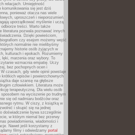
h relacjach. Umiejętność
 komunikowania się jest dziś
enna, ponieważ otacza nas wiele
lowych, uproszczeń i nieporozumień.
agają uporządkować myślenie i uczą
odbiorze treści. Warto także
 literatura pozwala poznawać innych
doświadczenia. Dzięki powieściom,
 biografiom czy esejom możemy wejść
 których normalnie nie mielibyśmy
znajemy historie osób żyjących w
ch, kulturach i epokach. Rozumiemy
, lęki, marzenia oraz wybory. To
 czytanie wzmacnia empatię. Uczy
zej, bez pochopnych ocen i
 W czasach, gdy wiele opinii powstaje
e krótkich wpisów i powierzchownych
książka daje szansę na głębsze
drugim człowiekiem. Literatura może
unkcję terapeutyczną. Dla wielu osób
st sposobem na wyciszenie po trudnym
nie się od nadmiaru bodźców oraz
asnego rytmu. W ciszy, z książką w
 zwolnić i skupić się na jednej
To doświadczenie bywa szczególnie
ecie, w którym niemal bez przerwy
 nas powiadomienia, wiadomości i
cje. Nawet jeśli korzystamy z
glądamy filmy i odwiedzamy
portal
iowy
wciąż potrzebujemy momentów