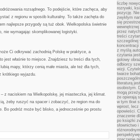
liczbę nowy
rozrywki, k
podróżowania rozsądnego. To podejście, które zachęca, aby
pozycję. Nie 
ystać z regionu w sposób kulturalny. To także zachęta do
zwykłym narz
się przestrz
em najlepsze przygody są tuż obok. Wielkopolska świetnie
wewnętrznej
przez natyc
żo, nie wymagając skomplikowanej logistyki.
treści czyta
szczególnej 
koncentracji
z myślą auto
omoże Ci odkrywać zachodnią Polskę w praktyce, a
czytania jes
to jest właśnie to miejsce. Znajdziesz tu treści dla tych,
gotowy obra
odbiorcy sze
 lubią mapy, którzy cenią małe miasta, ale też dla tych,
wizji. Czyte
twarze bohat
 krótkiego wyjazdu.
poszczególn
literaturą j
osobistym. 
mogą przeży
– z naciskiem na Wielkopolskę, jej miasteczka, jej klimat.
że opierają 
ą, żeby ruszyć na spacer i zobaczyć, że region ma do
w tym tkwi s
wprost, lecz
je. Bo podróż może być blisko, a jednocześnie po prostu
opowieści. 
znaczenie dl
po książki z
słownictwo i
różnorodnymi
perspektywę 
znaczenie ni