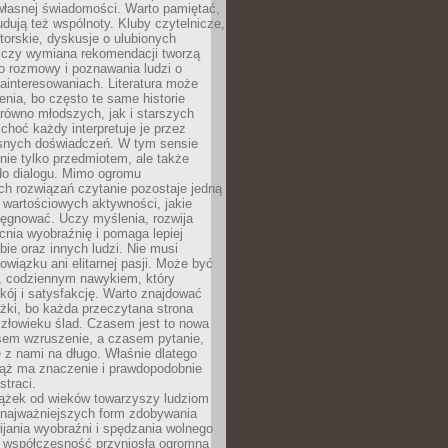
własnej świadomości. Warto pamiętać,
udują też wspólnoty. Kluby czytelnicze,
torskie, dyskusje o ulubionych
 czy wymiana rekomendacji tworzą
o rozmowy i poznawania ludzi o
ainteresowaniach. Literatura może
enia, bo często te same historie
równo młodszych, jak i starszych
 choć każdy interpretuje je przez
snych doświadczeń. W tym sensie
 nie tylko przedmiotem, ale także
do dialogu. Mimo ogromu
h rozwiązań czytanie pozostaje jedną
j wartościowych aktywności, jakie
ęgnować. Uczy myślenia, rozwija
nia wyobraźnię i pomaga lepiej
bie oraz innych ludzi. Nie musi
wiązku ani elitarnej pasji. Może być
 codziennym nawykiem, który
kój i satysfakcję. Warto znajdować
żki, bo każda przeczytana strona
złowieku ślad. Czasem jest to nowa
sem wzruszenie, a czasem pytanie,
e z nami na długo. Właśnie dlatego
ciąż ma znaczenie i prawdopodobnie
straci.
iążek od wieków towarzyszy ludziom
 najważniejszych form zdobywania
ijania wyobraźni i spędzania wolnego
 współczesność przyniosła ogromną