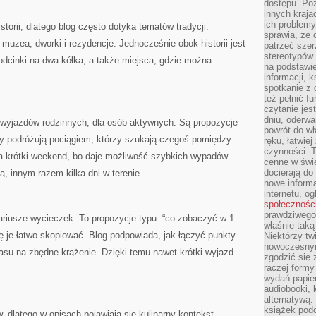
dostępu. Po
innych kraja
ich problemy
storii, dlatego blog często dotyka tematów tradycji.
sprawia, że
 muzea, dworki i rezydencje. Jednocześnie obok historii jest
patrzeć szer
stereotypów.
 odcinki na dwa kółka, a także miejsca, gdzie można
na podstawi
informacji, 
spotkanie z 
też pełnić f
czytanie je
dniu, oderwa
a wyjazdów rodzinnych, dla osób aktywnych. Są propozycje
powrót do wł
rzy podróżują pociągiem, którzy szukają czegoś pomiędzy.
ręku, łatwiej
czynności. 
na krótki weekend, bo daje możliwość szybkich wypadów.
cenne w świ
docierają do
, innym razem kilka dni w terenie.
nowe informa
internetu, o
społecznośc
prawdziwego
riusze wycieczek. To propozycje typu: “co zobaczyć w 1
właśnie tak
ię je łatwo skopiować. Blog podpowiada, jak łączyć punkty
Niektórzy tw
nowoczesnym
czasu na zbędne krążenie. Dzięki temu nawet krótki wyjazd
zgodzić się 
raczej formy
wydań papier
audiobooki, 
alternatywą.
książek pod
 dlatego w opisach pojawiają się kulinarny kontekst.