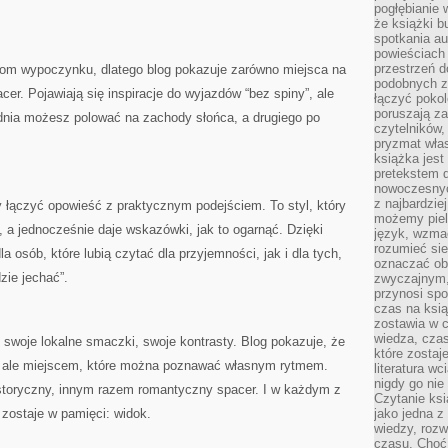
pogłębianie 
że książki b
spotkania au
powieściach
przestrzeń d
mom wypoczynku, dlatego blog pokazuje zarówno miejsca na
podobnych z
acer. Pojawiają się inspiracje do wyjazdów “bez spiny”, ale
łączyć pokol
poruszają za
 dnia możesz polować na zachody słońca, a drugiego po
czytelników,
.
pryzmat wła
książka jest
pretekstem 
nowoczesnyc
z najbardzie
y łączyć opowieść z praktycznym podejściem. To styl, który
możemy piel
 a jednocześnie daje wskazówki, jak to ogarnąć. Dzięki
język, wzmac
rozumieć sie
 osób, które lubią czytać dla przyjemności, jak i dla tych,
oznaczać obo
zie jechać”.
zwyczajnym,
przynosi spo
czas na ksią
zostawia w c
wiedza, cza
swoje lokalne smaczki, swoje kontrasty. Blog pokazuje, że
które zostaj
em, ale miejscem, które można poznawać własnym rytmem.
literatura w
nigdy go nie 
storyczny, innym razem romantyczny spacer. I w każdym z
Czytanie ks
 zostaje w pamięci: widok.
jako jedna z
wiedzy, rozw
czasu. Choć