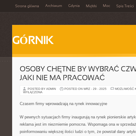
Archiwum
Gdynia
Moc
Strona główna
Miękki
Spis Treści
GÓRNIK
OSOBY CHĘTNE BY WYBRAĆ CZ
JAKI NIE MA PRACOWAĆ
POSTED BY ADMIN
POSTED ON WRZ - 29 - 2025
MOŻLIWOŚĆ 
WYŁĄCZONA
Czasem firmy wprowadzają na rynek innowacyjne
W pewnych sytuacjach firmy inaugurują na rynek pionierskie artyk
reklama jest im niezmiernie pomocna. Wspomaga ona w sprzedaż
poinformowaniu większej ilości ludzi o tym, że powstał dany artyku