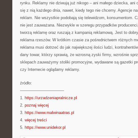
rynku. Reklamy nie dziwują już nikogo – ani małego dziecka, ani
się z nią każdego dnia, nawet, kiedy tego nie chcemy. Agencje na
reklam. Nie wszystkie podobają się telewidzom, konsumentom. Cz
nie jest zauważana. Niezwykle w szeregu przypadków producenci, 
tworzą reklamę oraz ruszają z kampanią reklamową. Jest to dobry
reklama rzeszów. W krótkim czasie za pośrednictwem różnych me
reklama musi dotrzeć do jak największej ilości ludzi, kontrahentó
dany towar, którzy sprawią, że wzrosną zyski firmy, wzrośnie spr
sklepach zauważymy stoliki promocyjne, wydawane są gazetki prom
czy Internecie oglądamy reklamy.
źródło:
———————————
1.
https://urzadzeniapralnicze.pl
2.
poznaj więcej
3.
https://www.malwinaatras.pl
4.
więcej treści
5.
https://www.unidekor.pl