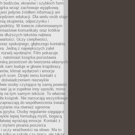
ch bodźców, ekranów i szybkich form
siążka wciąż zachowuje wyjątkową
jest jedynie źródłem informacji ani
ędziem edukacji. Dla wielu osób staje
enią skupienia, odpoczynku i
 podróży. W świecie zdominowanym
hmiastowe komunikaty oraz krótkie
nie dłuższych tekstów nabiera
wartości. Uczy cierpliwości,
 oraz spokojnego, głębszego kontaktu
ra. Jedną z największych zalet
t rozwój wyobraźni. Film pokazuje
z, natomiast książka pozostawia
roką przestrzeń do tworzenia własnych
lnik sam buduje w głowie krajobrazy,
erów, klimat wydarzeń i emocje
ych scen. Dzięki temu kontakt z
est doświadczeniem niezwykle
Dwie osoby czytające tę samą powieść
wać ją w zupełnie inny sposób, mimo
się na tym samym tekście. To właśnie
iła książek. Nie narzucają wszystkiego
 zapraszają do współtworzenia świata
Czytanie ma również ogromne
a języka. Osoby regularnie sięgające
wykle lepiej formułują myśli, bogacą
 łatwiej wyrażają emocje. Kontakt z
 stylami pisania poszerza
i uczy wrażliwości na słowo. Ma to
e tylko w szkole czy pracy, ale także