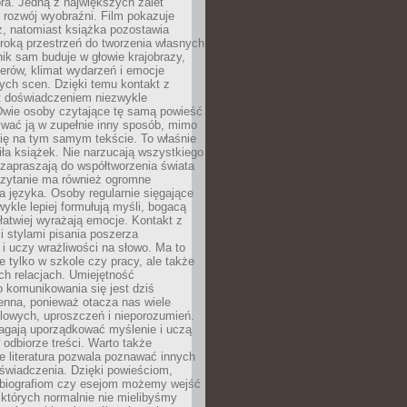
ra. Jedną z największych zalet
t rozwój wyobraźni. Film pokazuje
z, natomiast książka pozostawia
roką przestrzeń do tworzenia własnych
lnik sam buduje w głowie krajobrazy,
erów, klimat wydarzeń i emocje
ych scen. Dzięki temu kontakt z
est doświadczeniem niezwykle
Dwie osoby czytające tę samą powieść
wać ją w zupełnie inny sposób, mimo
się na tym samym tekście. To właśnie
iła książek. Nie narzucają wszystkiego
 zapraszają do współtworzenia świata
Czytanie ma również ogromne
a języka. Osoby regularnie sięgające
wykle lepiej formułują myśli, bogacą
 łatwiej wyrażają emocje. Kontakt z
 stylami pisania poszerza
i uczy wrażliwości na słowo. Ma to
e tylko w szkole czy pracy, ale także
h relacjach. Umiejętność
 komunikowania się jest dziś
enna, ponieważ otacza nas wiele
lowych, uproszczeń i nieporozumień.
agają uporządkować myślenie i uczą
odbiorze treści. Warto także
 literatura pozwala poznawać innych
doświadczenia. Dzięki powieściom,
 biografiom czy esejom możemy wejść
 których normalnie nie mielibyśmy