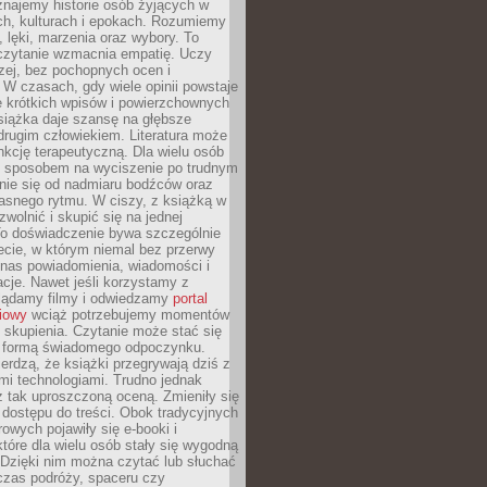
znajemy historie osób żyjących w
ch, kulturach i epokach. Rozumiemy
, lęki, marzenia oraz wybory. To
 czytanie wzmacnia empatię. Uczy
zej, bez pochopnych ocen i
 W czasach, gdy wiele opinii powstaje
e krótkich wpisów i powierzchownych
książka daje szansę na głębsze
drugim człowiekiem. Literatura może
unkcję terapeutyczną. Dla wielu osób
st sposobem na wyciszenie po trudnym
nie się od nadmiaru bodźców oraz
asnego rytmu. W ciszy, z książką w
 zwolnić i skupić się na jednej
To doświadczenie bywa szczególnie
ecie, w którym niemal bez przerwy
 nas powiadomienia, wiadomości i
cje. Nawet jeśli korzystamy z
glądamy filmy i odwiedzamy
portal
iowy
wciąż potrzebujemy momentów
 skupienia. Czytanie może stać się
ą formą świadomego odpoczynku.
ierdzą, że książki przegrywają dziś z
i technologiami. Trudno jednak
z tak uproszczoną oceną. Zmieniły się
 dostępu do treści. Obok tradycyjnych
owych pojawiły się e-booki i
które dla wielu osób stały się wygodną
 Dzięki nim można czytać lub słuchać
czas podróży, spaceru czy