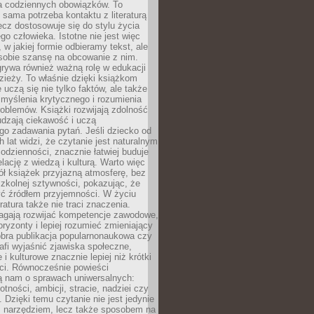
 codziennych obowiązków. To
 sama potrzeba kontaktu z literaturą
lecz dostosowuje się do stylu życia
o człowieka. Istotne nie jest więc
, w jakiej formie odbieramy tekst, ale
sobie szansę na obcowanie z nim.
rywa również ważną rolę w edukacji
dzieży. To właśnie dzięki książkom
 uczą się nie tylko faktów, ale także
i, myślenia krytycznego i rozumienia
oblemów. Książki rozwijają zdolność
udzają ciekawość i uczą
go zadawania pytań. Jeśli dziecko od
 lat widzi, że czytanie jest naturalnym
dzienności, znacznie łatwiej buduje
lację z wiedzą i kulturą. Warto więc
ł książek przyjazną atmosferę, bez
zkolnej sztywności, pokazując, że
ć źródłem przyjemności. W życiu
ratura także nie traci znaczenia.
agają rozwijać kompetencje zawodowe,
ryzonty i lepiej rozumieć zmieniający
obra publikacja popularnonaukowa czy
rafi wyjaśnić zjawiska społeczne,
i kulturowe znacznie lepiej niż krótki
eci. Równocześnie powieści
ą nam o sprawach uniwersalnych:
otności, ambicji, stracie, nadziei czy
. Dzięki temu czytanie nie jest jedynie
 narzędziem, lecz także sposobem na