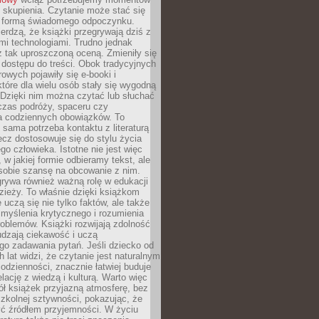
 skupienia. Czytanie może stać się
ą formą świadomego odpoczynku.
ierdzą, że książki przegrywają dziś z
i technologiami. Trudno jednak
z tak uproszczoną oceną. Zmieniły się
 dostępu do treści. Obok tradycyjnych
owych pojawiły się e-booki i
które dla wielu osób stały się wygodną
 Dzięki nim można czytać lub słuchać
czas podróży, spaceru czy
 codziennych obowiązków. To
 sama potrzeba kontaktu z literaturą
lecz dostosowuje się do stylu życia
o człowieka. Istotne nie jest więc
, w jakiej formie odbieramy tekst, ale
sobie szansę na obcowanie z nim.
rywa również ważną rolę w edukacji
dzieży. To właśnie dzięki książkom
 uczą się nie tylko faktów, ale także
i, myślenia krytycznego i rozumienia
oblemów. Książki rozwijają zdolność
udzają ciekawość i uczą
go zadawania pytań. Jeśli dziecko od
 lat widzi, że czytanie jest naturalnym
dzienności, znacznie łatwiej buduje
lację z wiedzą i kulturą. Warto więc
ł książek przyjazną atmosferę, bez
zkolnej sztywności, pokazując, że
ć źródłem przyjemności. W życiu