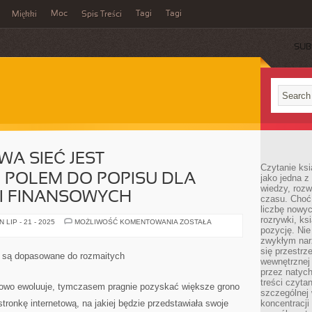
Moc
Tagi
Tagi
Miękki
Spis Treści
SUB
A SIEĆ JEST
Czytanie ks
 POLEM DO POPISU DLA
jako jedna z
wiedzy, rozw
JI FINANSOWYCH
czasu. Choć
liczbę nowy
rozrywki, k
OGÓLNOŚWIATOWA
LIP - 21 - 2025
MOŻLIWOŚĆ KOMENTOWANIA
ZOSTAŁA
SIEĆ
pozycję. Nie 
JEST
zwykłym narz
OLŚNIEWAJĄCYM
się przestrz
POLEM
e, są dopasowane do rozmaitych
DO
wewnętrznej
POPISU
przez natyc
DLA
treści czyta
WIELU
dłowo ewoluuje, tymczasem pragnie pozyskać większe grono
INSTYTUCJI
szczególnej 
FINANSOWYCH
tronkę internetową, na jakiej będzie przedstawiała swoje
koncentracji