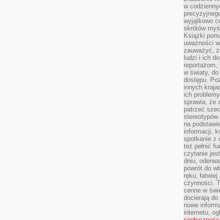
w codziennyc
precyzyjnego
wyjątkowo c
skrótów myś
Książki pom
uważności w 
zauważyć, że
ludzi i ich 
reportażom,
w światy, do
dostępu. Po
innych kraja
ich problemy
sprawia, że
patrzeć szer
stereotypów.
na podstawi
informacji, 
spotkanie z 
też pełnić f
czytanie je
dniu, oderwa
powrót do wł
ręku, łatwiej
czynności. 
cenne w świ
docierają do
nowe informa
internetu, o
społecznośc