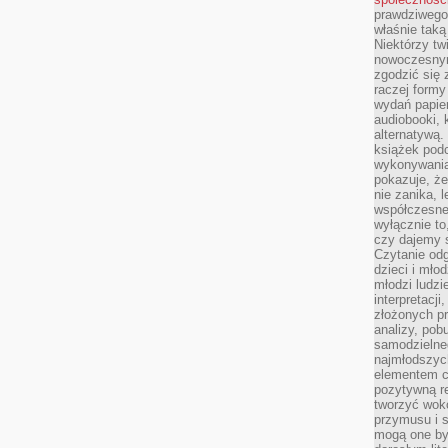
prawdziwego
właśnie tak
Niektórzy tw
nowoczesnym
zgodzić się 
raczej formy
wydań papier
audiobooki, 
alternatywą.
książek pod
wykonywania
pokazuje, że
nie zanika, 
współczesneg
wyłącznie to
czy dajemy 
Czytanie odg
dzieci i mło
młodzi ludzie
interpretacj
złożonych pr
analizy, pob
samodzielne
najmłodszych
elementem co
pozytywną re
tworzyć wokó
przymusu i s
mogą one by