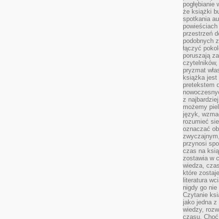
pogłębianie 
że książki b
spotkania au
powieściach
przestrzeń d
podobnych z
łączyć pokol
poruszają za
czytelników,
pryzmat wła
książka jest
pretekstem 
nowoczesnyc
z najbardzie
możemy piel
język, wzmac
rozumieć sie
oznaczać obo
zwyczajnym,
przynosi spo
czas na ksią
zostawia w c
wiedza, cza
które zostaj
literatura w
nigdy go nie 
Czytanie ks
jako jedna z
wiedzy, rozw
czasu. Choć