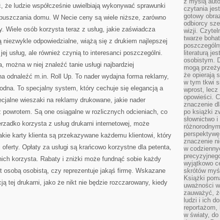
z myślą auto
ć, że ludzie współcześnie uwielbiają wykonywać sprawunki
czytania jes
gotowy obra
opuszczania domu. W Necie ceny są wiele niższe, zarówno
odbiorcy sze
ary. Wiele osób korzysta teraz z usług, jakie zaświadcza
wizji. Czyte
twarze bohat
są niezwykle odpowiedzialne, wiążą się z drukiem najlepszej
poszczególn
jej usług, ale również czynią to interesanci poszczególni.
literaturą j
osobistym. 
a, można w niej znaleźć tanie usługi najbardziej
mogą przeży
że opierają 
na odnaleźć m.in. Roll Up. To nader wydajna forma reklamy,
w tym tkwi s
na. To specjalny system, który cechuje się elegancją a
wprost, lecz
opowieści. 
ecjalne wieszaki na reklamy drukowane, jakie nader
znaczenie dl
z powrotem. Są one osiągalne w rozlicznych odcieniach, co
po książki z
słownictwo i
erzadko korzysta z usług drukarni internetowej, może
różnorodnymi
perspektywę 
akie karty klienta są przekazywane każdemu klientowi, który
znaczenie ni
j oferty. Opłaty za usługi są krańcowo korzystne dla petenta,
w codziennyc
precyzyjnego
ich korzysta. Rabaty i zniżki może fundnąć sobie każdy
wyjątkowo c
est osobą osobistą, czy reprezentuje jakąś firmę. Wskazane
skrótów myś
Książki pom
ją tej drukarni, jako że nikt nie będzie rozczarowany, kiedy
uważności w 
zauważyć, że
ludzi i ich 
reportażom,
w światy, do