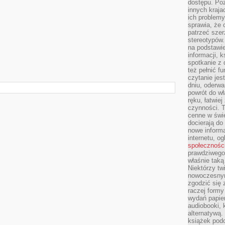
dostępu. Po
innych kraja
ich problemy
sprawia, że
patrzeć szer
stereotypów.
na podstawi
informacji, 
spotkanie z 
też pełnić f
czytanie je
dniu, oderwa
powrót do wł
ręku, łatwiej
czynności. 
cenne w świ
docierają do
nowe informa
internetu, o
społecznośc
prawdziwego
właśnie tak
Niektórzy tw
nowoczesnym
zgodzić się 
raczej formy
wydań papier
audiobooki, 
alternatywą.
książek pod