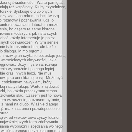
własnej świadomości. Warto pamiętać,
udują też wspólnoty. Kluby czytelnicze,
torskie, dyskusje o ulubionych
 czy wymiana rekomendacji tworzą
o rozmowy i poznawania ludzi o
ainteresowaniach. Literatura może
enia, bo często te same historie
równo młodszych, jak i starszych
 choć każdy interpretuje je przez
snych doświadczeń. W tym sensie
 nie tylko przedmiotem, ale także
do dialogu. Mimo ogromu
h rozwiązań czytanie pozostaje jedną
j wartościowych aktywności, jakie
ęgnować. Uczy myślenia, rozwija
nia wyobraźnię i pomaga lepiej
bie oraz innych ludzi. Nie musi
wiązku ani elitarnej pasji. Może być
 codziennym nawykiem, który
kój i satysfakcję. Warto znajdować
żki, bo każda przeczytana strona
złowieku ślad. Czasem jest to nowa
sem wzruszenie, a czasem pytanie,
e z nami na długo. Właśnie dlatego
ciąż ma znaczenie i prawdopodobnie
straci.
iążek od wieków towarzyszy ludziom
 najważniejszych form zdobywania
ijania wyobraźni i spędzania wolnego
 współczesność przyniosła ogromną