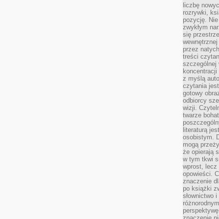
liczbę nowy
rozrywki, k
pozycję. Nie 
zwykłym narz
się przestrz
wewnętrznej
przez natyc
treści czyta
szczególnej 
koncentracji
z myślą auto
czytania jes
gotowy obra
odbiorcy sze
wizji. Czyte
twarze bohat
poszczególn
literaturą j
osobistym. 
mogą przeży
że opierają 
w tym tkwi s
wprost, lecz
opowieści. 
znaczenie dl
po książki z
słownictwo i
różnorodnymi
perspektywę 
znaczenie ni