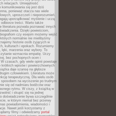
h relacjach. Umiejętność
 komunikowania się jest dziś
enna, ponieważ otacza nas wiele
lowych, uproszczeń i nieporozumień.
agają uporządkować myślenie i uczą
odbiorze treści. Warto także
 literatura pozwala poznawać innych
doświadczenia. Dzięki powieściom,
 biografiom czy esejom możemy wejść
 których normalnie nie mielibyśmy
znajemy historie osób żyjących w
ch, kulturach i epokach. Rozumiemy
, lęki, marzenia oraz wybory. To
 czytanie wzmacnia empatię. Uczy
zej, bez pochopnych ocen i
 W czasach, gdy wiele opinii powstaje
e krótkich wpisów i powierzchownych
książka daje szansę na głębsze
drugim człowiekiem. Literatura może
unkcję terapeutyczną. Dla wielu osób
st sposobem na wyciszenie po trudnym
nie się od nadmiaru bodźców oraz
asnego rytmu. W ciszy, z książką w
 zwolnić i skupić się na jednej
To doświadczenie bywa szczególnie
ecie, w którym niemal bez przerwy
 nas powiadomienia, wiadomości i
cje. Nawet jeśli korzystamy z
glądamy filmy i odwiedzamy
portal
iowy
wciąż potrzebujemy momentów