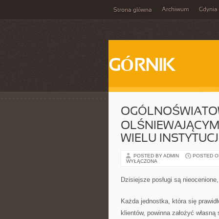
Archiwum
Gdynia
Strona główna
GÓRNIK
OGÓLNOŚWIATOW
OLŚNIEWAJĄCYM
WIELU INSTYTUC
POSTED BY ADMIN
POSTED ON 
WYŁĄCZONA
Dzisiejsze posługi są nieocenion
Każda jednostka, która się prawi
klientów, powinna założyć własną s