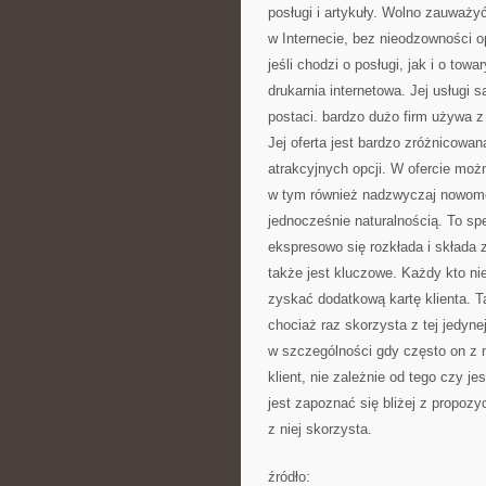
posługi i artykuły. Wolno zauważy
w Internecie, bez nieodzowności 
jeśli chodzi o posługi, jak i o tow
drukarnia internetowa. Jej usługi 
postaci. bardzo dużo firm używa z 
Jej oferta jest bardzo zróżnicowan
atrakcyjnych opcji. W ofercie moż
w tym również nadzwyczaj nowomod
jednocześnie naturalnością. To sp
ekspresowo się rozkłada i składa 
także jest kluczowe. Każdy kto ni
zyskać dodatkową kartę klienta. T
chociaż raz skorzysta z tej jedyne
w szczególności gdy często on z n
klient, nie zależnie od tego czy j
jest zapoznać się bliżej z propozyc
z niej skorzysta.
źródło: