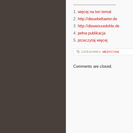
———————————
1.
więcej na ten temat
2.
http://dieuebeltaeter.de
3.
http://dieweissedohle.de
4.
pełna publikacja
5.
przeczytaj więcej
CATEGORIES:
MEDYCYNA
Comments are closed.