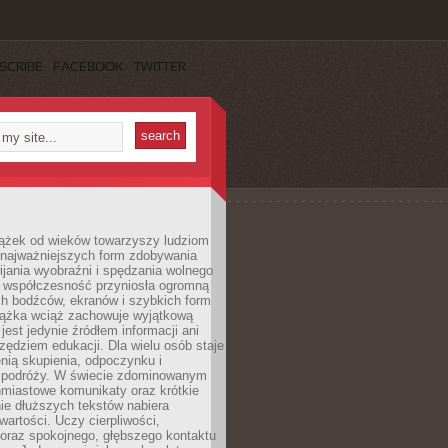
SCRIBE
FACEBOOK
TWITTER
iążek od wieków towarzyszy ludziom
 najważniejszych form zdobywania
ijania wyobraźni i spędzania wolnego
 współczesność przyniosła ogromną
ch bodźców, ekranów i szybkich form
siążka wciąż zachowuje wyjątkową
jest jedynie źródłem informacji ani
ędziem edukacji. Dla wielu osób staje
enią skupienia, odpoczynku i
 podróży. W świecie zdominowanym
hmiastowe komunikaty oraz krótkie
nie dłuższych tekstów nabiera
wartości. Uczy cierpliwości,
 oraz spokojnego, głębszego kontaktu