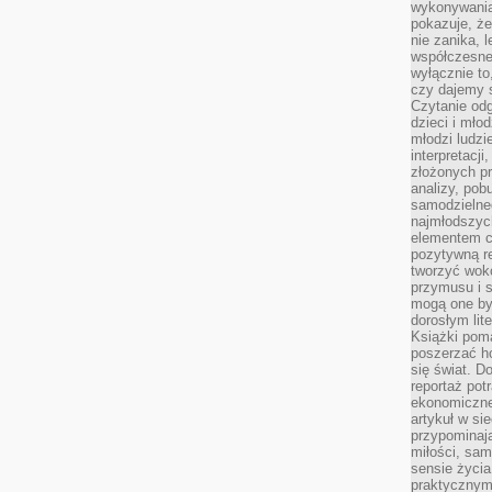
wykonywania
pokazuje, że
nie zanika, 
współczesneg
wyłącznie to
czy dajemy 
Czytanie odg
dzieci i mło
młodzi ludzie
interpretacj
złożonych pr
analizy, pob
samodzielne
najmłodszych
elementem co
pozytywną re
tworzyć wokó
przymusu i s
mogą one by
dorosłym lite
Książki pom
poszerzać ho
się świat. D
reportaż pot
ekonomiczne 
artykuł w si
przypominaj
miłości, sam
sensie życia
praktycznym