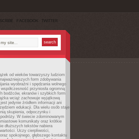
SCRIBE
FACEBOOK
TWITTER
iążek od wieków towarzyszy ludziom
 najważniejszych form zdobywania
ijania wyobraźni i spędzania wolnego
 współczesność przyniosła ogromną
ch bodźców, ekranów i szybkich form
siążka wciąż zachowuje wyjątkową
jest jedynie źródłem informacji ani
ędziem edukacji. Dla wielu osób staje
enią skupienia, odpoczynku i
 podróży. W świecie zdominowanym
hmiastowe komunikaty oraz krótkie
nie dłuższych tekstów nabiera
wartości. Uczy cierpliwości,
 oraz spokojnego, głębszego kontaktu