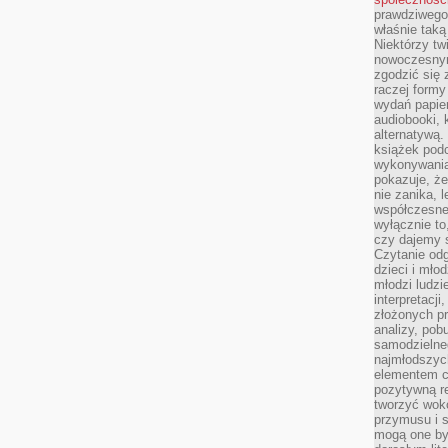
prawdziwego
właśnie tak
Niektórzy tw
nowoczesnym
zgodzić się 
raczej formy
wydań papier
audiobooki, 
alternatywą.
książek pod
wykonywania
pokazuje, że
nie zanika, 
współczesneg
wyłącznie to
czy dajemy 
Czytanie odg
dzieci i mło
młodzi ludzie
interpretacj
złożonych pr
analizy, pob
samodzielne
najmłodszych
elementem co
pozytywną re
tworzyć wokó
przymusu i s
mogą one by