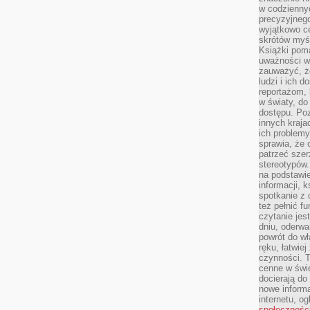
w codziennyc
precyzyjnego
wyjątkowo c
skrótów myś
Książki pom
uważności w 
zauważyć, że
ludzi i ich 
reportażom,
w światy, do
dostępu. Po
innych kraja
ich problemy
sprawia, że
patrzeć szer
stereotypów.
na podstawi
informacji, 
spotkanie z 
też pełnić f
czytanie je
dniu, oderwa
powrót do wł
ręku, łatwiej
czynności. 
cenne w świ
docierają do
nowe informa
internetu, o
społecznośc