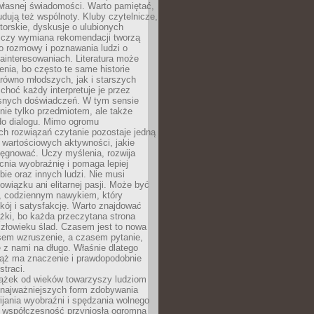
własnej świadomości. Warto pamiętać,
udują też wspólnoty. Kluby czytelnicze,
torskie, dyskusje o ulubionych
 czy wymiana rekomendacji tworzą
o rozmowy i poznawania ludzi o
ainteresowaniach. Literatura może
enia, bo często te same historie
równo młodszych, jak i starszych
 choć każdy interpretuje je przez
snych doświadczeń. W tym sensie
 nie tylko przedmiotem, ale także
do dialogu. Mimo ogromu
h rozwiązań czytanie pozostaje jedną
j wartościowych aktywności, jakie
ęgnować. Uczy myślenia, rozwija
nia wyobraźnię i pomaga lepiej
bie oraz innych ludzi. Nie musi
wiązku ani elitarnej pasji. Może być
 codziennym nawykiem, który
kój i satysfakcję. Warto znajdować
żki, bo każda przeczytana strona
złowieku ślad. Czasem jest to nowa
sem wzruszenie, a czasem pytanie,
e z nami na długo. Właśnie dlatego
ciąż ma znaczenie i prawdopodobnie
straci.
iążek od wieków towarzyszy ludziom
 najważniejszych form zdobywania
ijania wyobraźni i spędzania wolnego
 współczesność przyniosła ogromną