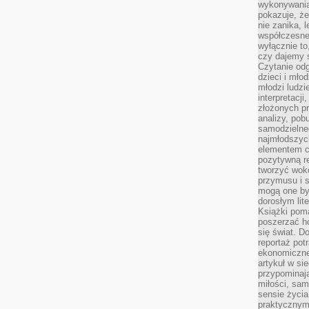
wykonywania
pokazuje, że
nie zanika, 
współczesneg
wyłącznie to
czy dajemy 
Czytanie odg
dzieci i mło
młodzi ludzie
interpretacj
złożonych pr
analizy, pob
samodzielne
najmłodszych
elementem co
pozytywną re
tworzyć wokó
przymusu i s
mogą one by
dorosłym lite
Książki pom
poszerzać ho
się świat. D
reportaż pot
ekonomiczne 
artykuł w si
przypominaj
miłości, sam
sensie życia
praktycznym