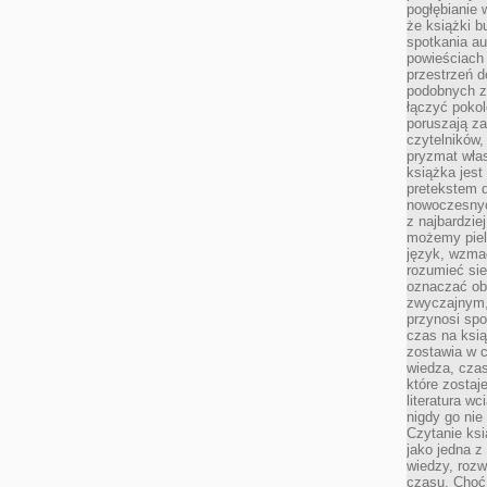
pogłębianie 
że książki b
spotkania au
powieściach
przestrzeń d
podobnych z
łączyć pokol
poruszają za
czytelników,
pryzmat wła
książka jest
pretekstem 
nowoczesnyc
z najbardzie
możemy piel
język, wzmac
rozumieć sie
oznaczać obo
zwyczajnym,
przynosi spo
czas na ksią
zostawia w c
wiedza, cza
które zostaj
literatura w
nigdy go nie 
Czytanie ks
jako jedna z
wiedzy, rozw
czasu. Choć