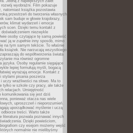
ra. Jedną z największych zalet
t rozwój wyobraźni. Film pokazuje
z, natomiast książka pozostawia
roką przestrzeń do tworzenia własnych
lnik sam buduje w głowie krajobrazy,
erów, klimat wydarzeń i emocje
ych scen. Dzięki temu kontakt z
est doświadczeniem niezwykle
Dwie osoby czytające tę samą powieść
wać ją w zupełnie inny sposób, mimo
się na tym samym tekście. To właśnie
iła książek. Nie narzucają wszystkiego
 zapraszają do współtworzenia świata
Czytanie ma również ogromne
a języka. Osoby regularnie sięgające
wykle lepiej formułują myśli, bogacą
 łatwiej wyrażają emocje. Kontakt z
 stylami pisania poszerza
i uczy wrażliwości na słowo. Ma to
e tylko w szkole czy pracy, ale także
h relacjach. Umiejętność
 komunikowania się jest dziś
enna, ponieważ otacza nas wiele
lowych, uproszczeń i nieporozumień.
agają uporządkować myślenie i uczą
odbiorze treści. Warto także
 literatura pozwala poznawać innych
doświadczenia. Dzięki powieściom,
 biografiom czy esejom możemy wejść
 których normalnie nie mielibyśmy