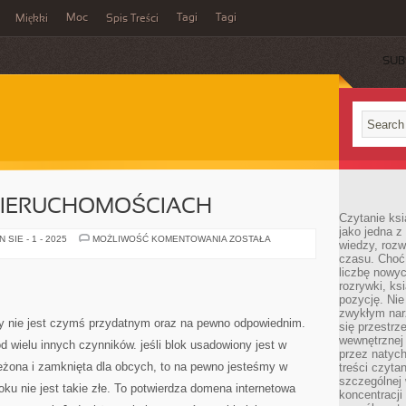
Moc
Tagi
Tagi
Miękki
Spis Treści
SUB
NIERUCHOMOŚCIACH
Czytanie ks
jako jedna z
OGŁOSZENIA
SIE - 1 - 2025
MOŻLIWOŚĆ KOMENTOWANIA
ZOSTAŁA
wiedzy, rozw
O
czasu. Choć
NIERUCHOMOŚCIACH
liczbę nowy
rozrywki, k
pozycję. Nie 
zwykłym narz
py nie jest czymś przydatnym oraz na pewno odpowiednim.
się przestrz
wewnętrznej
d wielu innych czynników. jeśli blok usadowiony jest w
przez natyc
rzeżona i zamknięta dla obcych, to na pewno jesteśmy w
treści czyta
szczególnej 
oku nie jest takie złe. To potwierdza domena internetowa
koncentracji