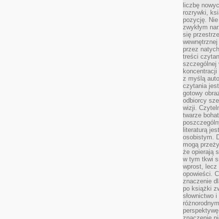
liczbę nowy
rozrywki, k
pozycję. Nie 
zwykłym narz
się przestrz
wewnętrznej
przez natyc
treści czyta
szczególnej 
koncentracji
z myślą auto
czytania jes
gotowy obra
odbiorcy sze
wizji. Czyte
twarze bohat
poszczególn
literaturą j
osobistym. 
mogą przeży
że opierają 
w tym tkwi s
wprost, lecz
opowieści. 
znaczenie dl
po książki z
słownictwo i
różnorodnymi
perspektywę 
znaczenie ni