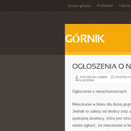
Archiwum
Gdynia
Strona główna
GÓRNIK
OGŁOSZENIA O 
POSTED BY ADMIN
POSTED ON 
WYŁĄCZONA
Ogłoszenia o nieruchomościach
Mieszkanie w bloku dla dużej gru
Jednak to zależy od okolicy oraz o
spokojnej dzielnicy, która jest st
stanie ogłosić, że mieszkanie w bl