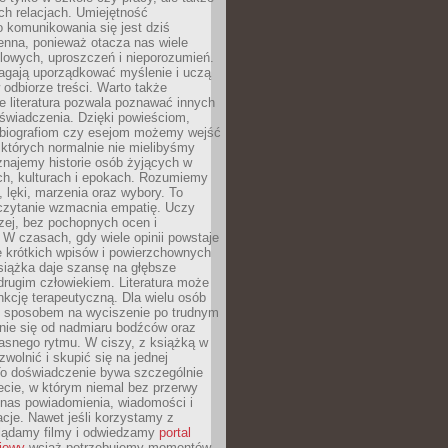
h relacjach. Umiejętność
 komunikowania się jest dziś
enna, ponieważ otacza nas wiele
lowych, uproszczeń i nieporozumień.
agają uporządkować myślenie i uczą
odbiorze treści. Warto także
 literatura pozwala poznawać innych
doświadczenia. Dzięki powieściom,
 biografiom czy esejom możemy wejść
 których normalnie nie mielibyśmy
znajemy historie osób żyjących w
ch, kulturach i epokach. Rozumiemy
, lęki, marzenia oraz wybory. To
 czytanie wzmacnia empatię. Uczy
zej, bez pochopnych ocen i
 W czasach, gdy wiele opinii powstaje
e krótkich wpisów i powierzchownych
książka daje szansę na głębsze
drugim człowiekiem. Literatura może
unkcję terapeutyczną. Dla wielu osób
st sposobem na wyciszenie po trudnym
nie się od nadmiaru bodźców oraz
asnego rytmu. W ciszy, z książką w
 zwolnić i skupić się na jednej
To doświadczenie bywa szczególnie
ecie, w którym niemal bez przerwy
 nas powiadomienia, wiadomości i
cje. Nawet jeśli korzystamy z
glądamy filmy i odwiedzamy
portal
iowy
wciąż potrzebujemy momentów