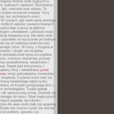
znajemy historie osób żyjących w
ch, kulturach i epokach. Rozumiemy
, lęki, marzenia oraz wybory. To
 czytanie wzmacnia empatię. Uczy
zej, bez pochopnych ocen i
 W czasach, gdy wiele opinii powstaje
e krótkich wpisów i powierzchownych
książka daje szansę na głębsze
drugim człowiekiem. Literatura może
unkcję terapeutyczną. Dla wielu osób
st sposobem na wyciszenie po trudnym
nie się od nadmiaru bodźców oraz
asnego rytmu. W ciszy, z książką w
 zwolnić i skupić się na jednej
To doświadczenie bywa szczególnie
ecie, w którym niemal bez przerwy
 nas powiadomienia, wiadomości i
cje. Nawet jeśli korzystamy z
glądamy filmy i odwiedzamy
portal
iowy
wciąż potrzebujemy momentów
 skupienia. Czytanie może stać się
ą formą świadomego odpoczynku.
ierdzą, że książki przegrywają dziś z
i technologiami. Trudno jednak
z tak uproszczoną oceną. Zmieniły się
 dostępu do treści. Obok tradycyjnych
owych pojawiły się e-booki i
które dla wielu osób stały się wygodną
 Dzięki nim można czytać lub słuchać
czas podróży, spaceru czy