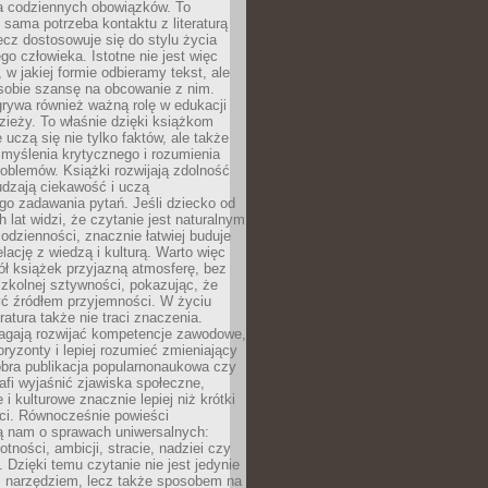
 codziennych obowiązków. To
 sama potrzeba kontaktu z literaturą
lecz dostosowuje się do stylu życia
o człowieka. Istotne nie jest więc
, w jakiej formie odbieramy tekst, ale
sobie szansę na obcowanie z nim.
rywa również ważną rolę w edukacji
dzieży. To właśnie dzięki książkom
 uczą się nie tylko faktów, ale także
i, myślenia krytycznego i rozumienia
oblemów. Książki rozwijają zdolność
udzają ciekawość i uczą
go zadawania pytań. Jeśli dziecko od
 lat widzi, że czytanie jest naturalnym
dzienności, znacznie łatwiej buduje
lację z wiedzą i kulturą. Warto więc
ł książek przyjazną atmosferę, bez
zkolnej sztywności, pokazując, że
ć źródłem przyjemności. W życiu
ratura także nie traci znaczenia.
agają rozwijać kompetencje zawodowe,
ryzonty i lepiej rozumieć zmieniający
obra publikacja popularnonaukowa czy
rafi wyjaśnić zjawiska społeczne,
i kulturowe znacznie lepiej niż krótki
eci. Równocześnie powieści
ą nam o sprawach uniwersalnych:
otności, ambicji, stracie, nadziei czy
. Dzięki temu czytanie nie jest jedynie
 narzędziem, lecz także sposobem na