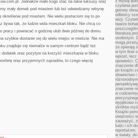
z myślą auto
kow.com.pl. Jednakże mało kogo stać na takie luksusy oraz
czytania jes
ujemy mały domek pod miastem lub też odwiedzamy witrynę
gotowy obra
odbiorcy sze
ię określenie pod miastem. Nie wielu postaciom się to po
wizji. Czyte
z bywa tak, że ludzie wola mieszkań bloku. Nie chcą co
twarze bohat
poszczególn
do pracy i powracać o godzinę ulub dwie później do domu.
literaturą j
osobistym. 
a szybkie dostanie się do wielu miejsc w mieście. Nie ma
mogą przeży
oku znajduje się niemalże w samym centrum bądź też
że opierają 
w tym tkwi s
st dodatek oraz pozytyw na korzyść mieszkania w bloku.
wprost, lecz
sferę oraz przyjemnych sąsiadów, to czego więcej
opowieści. 
znaczenie dl
po książki z
słownictwo i
różnorodnymi
perspektywę 
znaczenie ni
w codziennyc
precyzyjnego
wyjątkowo c
skrótów myś
Książki pom
uważności w 
zauważyć, że
ludzi i ich 
reportażom,
w światy, do
OWA