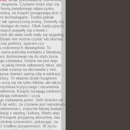
 skupienia. Czytanie może stać się
ą formą świadomego odpoczynku.
ierdzą, że książki przegrywają dziś z
i technologiami. Trudno jednak
z tak uproszczoną oceną. Zmieniły się
 dostępu do treści. Obok tradycyjnych
owych pojawiły się e-booki i
które dla wielu osób stały się wygodną
 Dzięki nim można czytać lub słuchać
czas podróży, spaceru czy
 codziennych obowiązków. To
 sama potrzeba kontaktu z literaturą
lecz dostosowuje się do stylu życia
o człowieka. Istotne nie jest więc
, w jakiej formie odbieramy tekst, ale
sobie szansę na obcowanie z nim.
rywa również ważną rolę w edukacji
dzieży. To właśnie dzięki książkom
 uczą się nie tylko faktów, ale także
i, myślenia krytycznego i rozumienia
oblemów. Książki rozwijają zdolność
udzają ciekawość i uczą
go zadawania pytań. Jeśli dziecko od
 lat widzi, że czytanie jest naturalnym
dzienności, znacznie łatwiej buduje
lację z wiedzą i kulturą. Warto więc
ł książek przyjazną atmosferę, bez
zkolnej sztywności, pokazując, że
ć źródłem przyjemności. W życiu