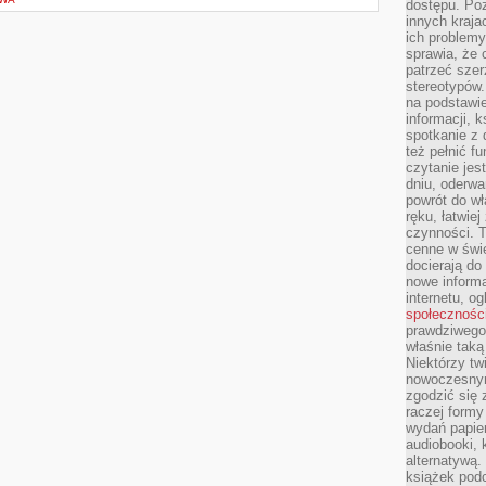
dostępu. Po
innych kraja
ich problemy
sprawia, że
patrzeć szer
stereotypów.
na podstawi
informacji, 
spotkanie z 
też pełnić f
czytanie je
dniu, oderwa
powrót do wł
ręku, łatwiej
czynności. 
cenne w świ
docierają do
nowe informa
internetu, o
społecznośc
prawdziwego
właśnie tak
Niektórzy tw
nowoczesnym
zgodzić się 
raczej formy
wydań papier
audiobooki, 
alternatywą.
książek pod