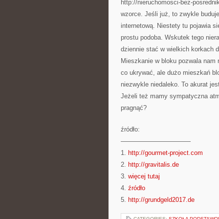
http://nieruchomosci-bez-posredni
wzorce. Jeśli już, to zwykle bud
internetową. Niestety tu pojawia s
prostu podoba. Wskutek tego niera
dziennie stać w wielkich korkach 
Mieszkanie w bloku pozwala nam n
co ukrywać, ale dużo mieszkań bl
niezwykle niedaleko. To akurat je
Jeżeli też mamy sympatyczna atmo
pragnąć?
źródło:
———————————
1.
http://gourmet-project.com
2.
http://gravitalis.de
3.
więcej tutaj
4.
źródło
5.
http://grundgeld2017.de
CATEGORIES:
SZKOŁA PODSTAW