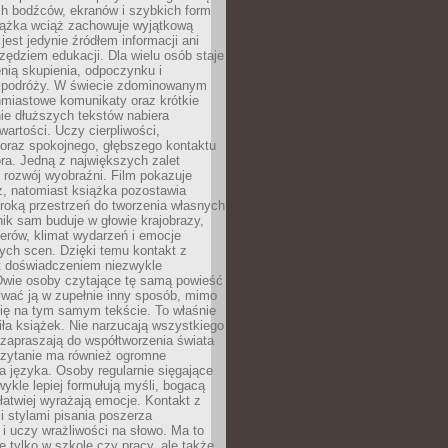
ch bodźców, ekranów i szybkich form
siążka wciąż zachowuje wyjątkową
jest jedynie źródłem informacji ani
ędziem edukacji. Dla wielu osób staje
enią skupienia, odpoczynku i
 podróży. W świecie zdominowanym
hmiastowe komunikaty oraz krótkie
nie dłuższych tekstów nabiera
wartości. Uczy cierpliwości,
 oraz spokojnego, głębszego kontaktu
ra. Jedną z największych zalet
t rozwój wyobraźni. Film pokazuje
z, natomiast książka pozostawia
roką przestrzeń do tworzenia własnych
lnik sam buduje w głowie krajobrazy,
erów, klimat wydarzeń i emocje
ych scen. Dzięki temu kontakt z
est doświadczeniem niezwykle
Dwie osoby czytające tę samą powieść
wać ją w zupełnie inny sposób, mimo
się na tym samym tekście. To właśnie
iła książek. Nie narzucają wszystkiego
 zapraszają do współtworzenia świata
Czytanie ma również ogromne
a języka. Osoby regularnie sięgające
wykle lepiej formułują myśli, bogacą
 łatwiej wyrażają emocje. Kontakt z
 stylami pisania poszerza
i uczy wrażliwości na słowo. Ma to
e tylko w szkole czy pracy, ale także