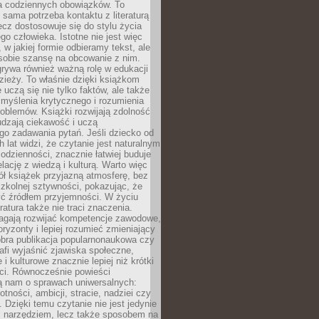
 codziennych obowiązków. To
 sama potrzeba kontaktu z literaturą
lecz dostosowuje się do stylu życia
o człowieka. Istotne nie jest więc
, w jakiej formie odbieramy tekst, ale
sobie szansę na obcowanie z nim.
rywa również ważną rolę w edukacji
dzieży. To właśnie dzięki książkom
 uczą się nie tylko faktów, ale także
i, myślenia krytycznego i rozumienia
oblemów. Książki rozwijają zdolność
udzają ciekawość i uczą
go zadawania pytań. Jeśli dziecko od
 lat widzi, że czytanie jest naturalnym
dzienności, znacznie łatwiej buduje
lację z wiedzą i kulturą. Warto więc
ł książek przyjazną atmosferę, bez
zkolnej sztywności, pokazując, że
ć źródłem przyjemności. W życiu
ratura także nie traci znaczenia.
agają rozwijać kompetencje zawodowe,
ryzonty i lepiej rozumieć zmieniający
obra publikacja popularnonaukowa czy
rafi wyjaśnić zjawiska społeczne,
i kulturowe znacznie lepiej niż krótki
eci. Równocześnie powieści
ą nam o sprawach uniwersalnych:
otności, ambicji, stracie, nadziei czy
. Dzięki temu czytanie nie jest jedynie
 narzędziem, lecz także sposobem na