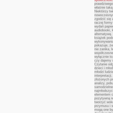
prawdziwego
właśnie tak
Niektórzy tw
nowoczesnym
zgodzić się 
raczej formy
wydań papier
audiobooki, 
alternatywą.
książek pod
wykonywania
pokazuje, że
nie zanika, 
współczesneg
wyłącznie to
czy dajemy 
Czytanie odg
dzieci i mło
młodzi ludzie
interpretacj
złożonych pr
analizy, pob
samodzielne
najmłodszych
elementem co
pozytywną re
tworzyć wokó
przymusu i s
mogą one by