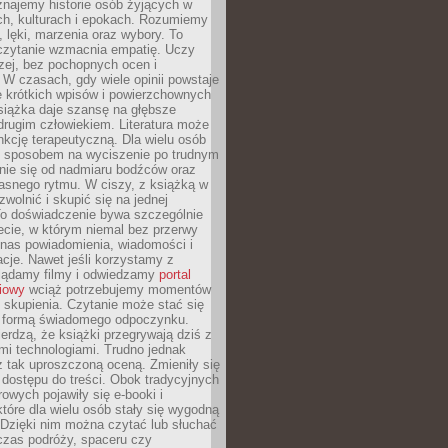
znajemy historie osób żyjących w
ch, kulturach i epokach. Rozumiemy
, lęki, marzenia oraz wybory. To
 czytanie wzmacnia empatię. Uczy
zej, bez pochopnych ocen i
 W czasach, gdy wiele opinii powstaje
e krótkich wpisów i powierzchownych
książka daje szansę na głębsze
drugim człowiekiem. Literatura może
unkcję terapeutyczną. Dla wielu osób
st sposobem na wyciszenie po trudnym
nie się od nadmiaru bodźców oraz
asnego rytmu. W ciszy, z książką w
 zwolnić i skupić się na jednej
To doświadczenie bywa szczególnie
ecie, w którym niemal bez przerwy
 nas powiadomienia, wiadomości i
cje. Nawet jeśli korzystamy z
glądamy filmy i odwiedzamy
portal
iowy
wciąż potrzebujemy momentów
 skupienia. Czytanie może stać się
ą formą świadomego odpoczynku.
ierdzą, że książki przegrywają dziś z
i technologiami. Trudno jednak
z tak uproszczoną oceną. Zmieniły się
 dostępu do treści. Obok tradycyjnych
owych pojawiły się e-booki i
które dla wielu osób stały się wygodną
 Dzięki nim można czytać lub słuchać
czas podróży, spaceru czy