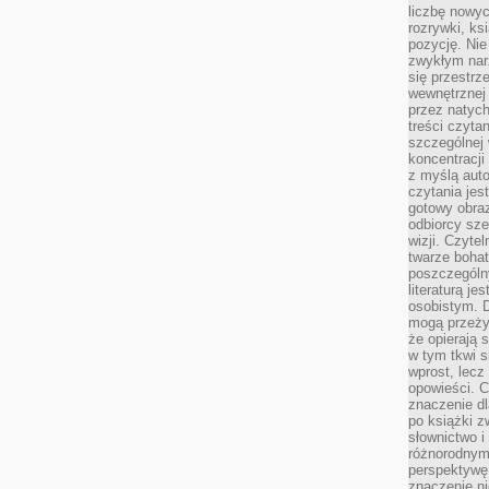
liczbę nowy
rozrywki, k
pozycję. Nie 
zwykłym narz
się przestrz
wewnętrznej
przez natyc
treści czyta
szczególnej 
koncentracji
z myślą auto
czytania jes
gotowy obra
odbiorcy sze
wizji. Czyte
twarze bohat
poszczególn
literaturą j
osobistym. 
mogą przeży
że opierają 
w tym tkwi s
wprost, lecz
opowieści. 
znaczenie dl
po książki z
słownictwo i
różnorodnymi
perspektywę 
znaczenie ni