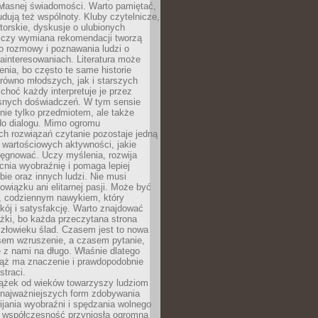
własnej świadomości. Warto pamiętać,
udują też wspólnoty. Kluby czytelnicze,
torskie, dyskusje o ulubionych
 czy wymiana rekomendacji tworzą
o rozmowy i poznawania ludzi o
ainteresowaniach. Literatura może
enia, bo często te same historie
równo młodszych, jak i starszych
 choć każdy interpretuje je przez
snych doświadczeń. W tym sensie
 nie tylko przedmiotem, ale także
do dialogu. Mimo ogromu
h rozwiązań czytanie pozostaje jedną
j wartościowych aktywności, jakie
ęgnować. Uczy myślenia, rozwija
nia wyobraźnię i pomaga lepiej
bie oraz innych ludzi. Nie musi
wiązku ani elitarnej pasji. Może być
 codziennym nawykiem, który
kój i satysfakcję. Warto znajdować
żki, bo każda przeczytana strona
złowieku ślad. Czasem jest to nowa
sem wzruszenie, a czasem pytanie,
e z nami na długo. Właśnie dlatego
ciąż ma znaczenie i prawdopodobnie
straci.
iążek od wieków towarzyszy ludziom
 najważniejszych form zdobywania
ijania wyobraźni i spędzania wolnego
 współczesność przyniosła ogromną