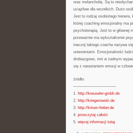
oraz melancholię. Są to niesłychani
uciążliwe dla wszelkich. Dużo osó
Jest to rodzaj osobistego trenera,
której coaching emocjonalny ma pr
psychoterapią. Jest to w głównej m
przeważnie ma wykształcenie psyc
inaczej takiego coacha nazywa si
uniesieniami. Emocjonalność ludzi
drobiazgowo, inni w żadnym wypad
się z narastaniem emocji w człowie
źródło:
———————————
1.
http://kreuseler-gmbh.de
2.
http://kriegerowski.de
3.
http://krisen-fieber.de
4.
przeczytaj całość
5.
więcej informacji tutaj