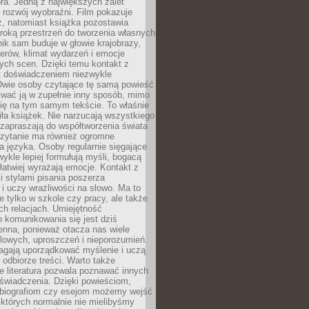
ra. Jedną z największych zalet
t rozwój wyobraźni. Film pokazuje
z, natomiast książka pozostawia
roką przestrzeń do tworzenia własnych
lnik sam buduje w głowie krajobrazy,
erów, klimat wydarzeń i emocje
ych scen. Dzięki temu kontakt z
est doświadczeniem niezwykle
Dwie osoby czytające tę samą powieść
wać ją w zupełnie inny sposób, mimo
się na tym samym tekście. To właśnie
iła książek. Nie narzucają wszystkiego
 zapraszają do współtworzenia świata
Czytanie ma również ogromne
a języka. Osoby regularnie sięgające
wykle lepiej formułują myśli, bogacą
 łatwiej wyrażają emocje. Kontakt z
 stylami pisania poszerza
i uczy wrażliwości na słowo. Ma to
e tylko w szkole czy pracy, ale także
h relacjach. Umiejętność
 komunikowania się jest dziś
enna, ponieważ otacza nas wiele
lowych, uproszczeń i nieporozumień.
agają uporządkować myślenie i uczą
odbiorze treści. Warto także
 literatura pozwala poznawać innych
doświadczenia. Dzięki powieściom,
 biografiom czy esejom możemy wejść
 których normalnie nie mielibyśmy