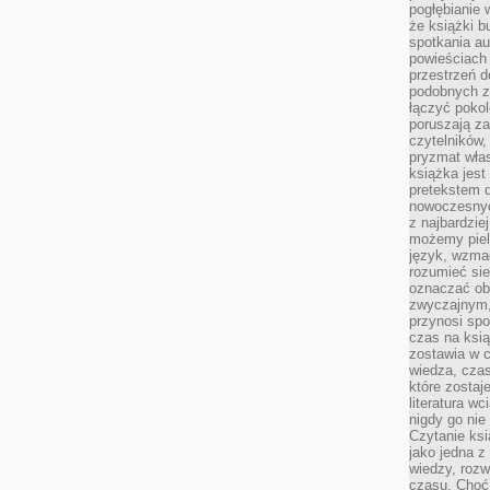
pogłębianie 
że książki b
spotkania au
powieściach
przestrzeń d
podobnych z
łączyć pokol
poruszają za
czytelników,
pryzmat wła
książka jest
pretekstem 
nowoczesnyc
z najbardzie
możemy piel
język, wzmac
rozumieć sie
oznaczać obo
zwyczajnym,
przynosi spo
czas na ksią
zostawia w c
wiedza, cza
które zostaj
literatura w
nigdy go nie 
Czytanie ks
jako jedna z
wiedzy, rozw
czasu. Choć