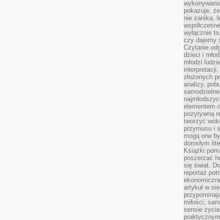
wykonywania
pokazuje, że
nie zanika, 
współczesneg
wyłącznie to
czy dajemy 
Czytanie odg
dzieci i mło
młodzi ludzie
interpretacj
złożonych pr
analizy, pob
samodzielne
najmłodszych
elementem co
pozytywną re
tworzyć wokó
przymusu i s
mogą one by
dorosłym lite
Książki pom
poszerzać ho
się świat. D
reportaż pot
ekonomiczne 
artykuł w si
przypominaj
miłości, sam
sensie życia
praktycznym