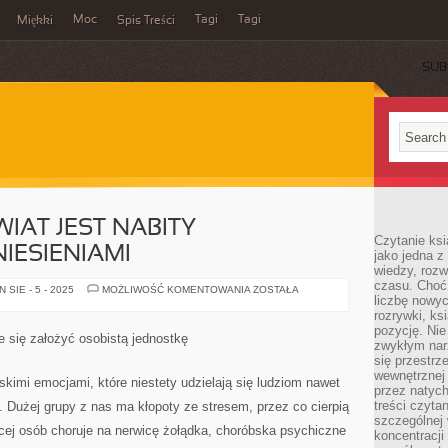
Moc
Tagi
Tagi
Miękki
Spis Treści
SUB
AT JEST NABITY
Czytanie ks
IESIENIAMI
jako jedna z
wiedzy, rozw
czasu. Choć
NOWOCZESNY
SIE - 5 - 2025
MOŻLIWOŚĆ KOMENTOWANIA
ZOSTAŁA
liczbę nowy
ŚWIAT
JEST
rozrywki, k
NABITY
pozycję. Nie 
SZKODLIWYMI
 się założyć osobistą jednostkę
UNIESIENIAMI
zwykłym narz
się przestrz
wewnętrznej
skimi emocjami, które niestety udzielają się ludziom nawet
przez natyc
treści czyta
 Dużej grupy z nas ma kłopoty ze stresem, przez co cierpią
szczególnej 
ięcej osób choruje na nerwicę żołądka, choróbska psychiczne
koncentracji