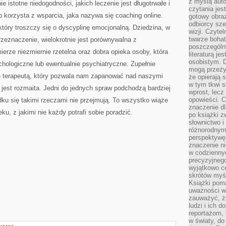
z myślą auto
e istotne niedogodności, jakich leczenie jest długotrwałe i
czytania jes
b korzysta z wsparcia, jaka nazywa się coaching online.
gotowy obra
odbiorcy sze
 który troszczy się o dyscyplinę emocjonalną. Dziedzina, w
wizji. Czyte
twarze bohat
zeznaczenie, wielokrotnie jest porównywalna z
poszczególn
ierze niezmiernie rzetelna oraz dobra opieka osoby, która
literaturą j
osobistym. 
hologiczne lub ewentualnie psychiatryczne. Zupełnie
mogą przeży
ę terapeutą, który pozwala nam zapanować nad naszymi
że opierają 
w tym tkwi s
 jest rozmaita. Jedni do jednych spraw podchodzą bardziej
wprost, lecz
opowieści. 
ku się takimi rzeczami nie przejmują. To wszystko wiąże
znaczenie dl
ku, z jakimi nie każdy potrafi sobie poradzić.
po książki z
słownictwo i
różnorodnymi
perspektywę 
znaczenie ni
w codziennyc
precyzyjnego
wyjątkowo c
skrótów myś
Książki pom
uważności w 
zauważyć, że
ludzi i ich 
reportażom,
w światy, do