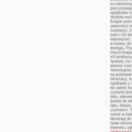
w codziennyc
precyzyjnego
wyjątkowo c
skrótów myś
Książki pom
uważności w 
zauważyć, że
ludzi i ich 
reportażom,
w światy, do
dostępu. Po
innych kraja
ich problemy
sprawia, że
patrzeć szer
stereotypów.
na podstawi
informacji, 
spotkanie z 
też pełnić f
czytanie je
dniu, oderwa
powrót do wł
ręku, łatwiej
czynności. 
cenne w świ
docierają do
nowe informa
internetu, o
społecznośc