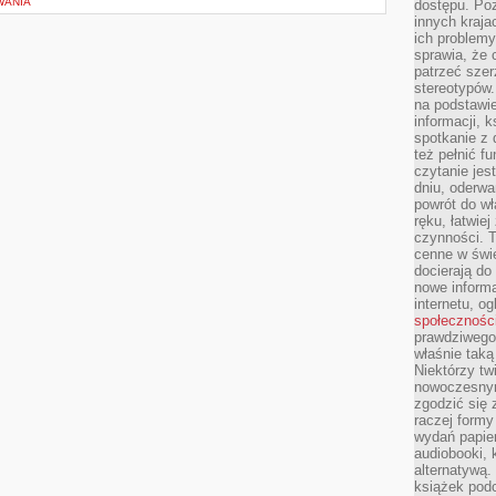
WANIA
dostępu. Po
innych kraja
ich problemy
sprawia, że
patrzeć szer
stereotypów.
na podstawi
informacji, 
spotkanie z 
też pełnić f
czytanie je
dniu, oderwa
powrót do wł
ręku, łatwiej
czynności. 
cenne w świ
docierają do
nowe informa
internetu, o
społecznośc
prawdziwego
właśnie tak
Niektórzy tw
nowoczesnym
zgodzić się 
raczej formy
wydań papier
audiobooki, 
alternatywą.
książek pod