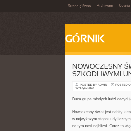
Archiwum
Gdynia
Strona główna
GÓRNIK
NOWOCZESNY ŚWI
SZKODLIWYMI UN
POSTED BY ADMIN
POSTED ON 
WYŁĄCZONA
Duża grupa młodych ludzi decyduje
Nowoczesny świat jest nabity kiep
w najwyższym stopniu idyllicznym.
na tym nasi najbliżsi. Coraz to w