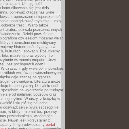
h relacjach. Umiejętność
 komunikowania się jest dziś
enna, ponieważ otacza nas wiele
lowych, uproszczeń i nieporozumień.
agają uporządkować myślenie i uczą
odbiorze treści. Warto także
 literatura pozwala poznawać innych
doświadczenia. Dzięki powieściom,
 biografiom czy esejom możemy wejść
 których normalnie nie mielibyśmy
znajemy historie osób żyjących w
ch, kulturach i epokach. Rozumiemy
, lęki, marzenia oraz wybory. To
 czytanie wzmacnia empatię. Uczy
zej, bez pochopnych ocen i
 W czasach, gdy wiele opinii powstaje
e krótkich wpisów i powierzchownych
książka daje szansę na głębsze
drugim człowiekiem. Literatura może
unkcję terapeutyczną. Dla wielu osób
st sposobem na wyciszenie po trudnym
nie się od nadmiaru bodźców oraz
asnego rytmu. W ciszy, z książką w
 zwolnić i skupić się na jednej
To doświadczenie bywa szczególnie
ecie, w którym niemal bez przerwy
 nas powiadomienia, wiadomości i
cje. Nawet jeśli korzystamy z
glądamy filmy i odwiedzamy
portal
iowy
wciąż potrzebujemy momentów