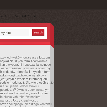
SCRIBE
FACEBOOK
TWITTER
iążek od wieków towarzyszy ludziom
 najważniejszych form zdobywania
ijania wyobraźni i spędzania wolnego
 współczesność przyniosła ogromną
ch bodźców, ekranów i szybkich form
siążka wciąż zachowuje wyjątkową
jest jedynie źródłem informacji ani
ędziem edukacji. Dla wielu osób staje
enią skupienia, odpoczynku i
 podróży. W świecie zdominowanym
hmiastowe komunikaty oraz krótkie
nie dłuższych tekstów nabiera
wartości. Uczy cierpliwości,
 oraz spokojnego, głębszego kontaktu