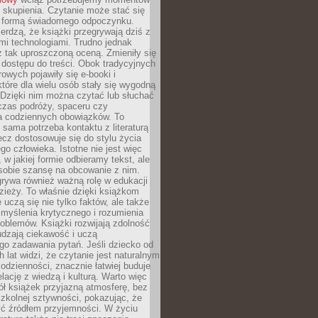
 skupienia. Czytanie może stać się
ą formą świadomego odpoczynku.
ierdzą, że książki przegrywają dziś z
i technologiami. Trudno jednak
z tak uproszczoną oceną. Zmieniły się
 dostępu do treści. Obok tradycyjnych
owych pojawiły się e-booki i
które dla wielu osób stały się wygodną
 Dzięki nim można czytać lub słuchać
czas podróży, spaceru czy
 codziennych obowiązków. To
 sama potrzeba kontaktu z literaturą
lecz dostosowuje się do stylu życia
o człowieka. Istotne nie jest więc
, w jakiej formie odbieramy tekst, ale
sobie szansę na obcowanie z nim.
rywa również ważną rolę w edukacji
dzieży. To właśnie dzięki książkom
 uczą się nie tylko faktów, ale także
i, myślenia krytycznego i rozumienia
oblemów. Książki rozwijają zdolność
udzają ciekawość i uczą
go zadawania pytań. Jeśli dziecko od
 lat widzi, że czytanie jest naturalnym
dzienności, znacznie łatwiej buduje
lację z wiedzą i kulturą. Warto więc
ł książek przyjazną atmosferę, bez
zkolnej sztywności, pokazując, że
ć źródłem przyjemności. W życiu