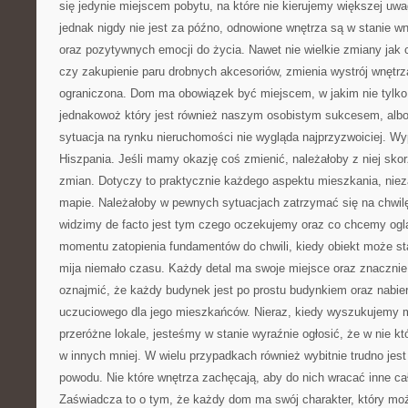
się jedynie miejscem pobytu, na które nie kierujemy większej uwa
jednak nigdy nie jest za późno, odnowione wnętrza są w stanie w
oraz pozytywnych emocji do życia. Nawet nie wielkie zmiany jak 
czy zakupienie paru drobnych akcesoriów, zmienia wystrój wnętrz
ograniczona. Dom ma obowiązek być miejscem, w jakim nie tylko
jednakowoż który jest również naszym osobistym sukcesem, alb
sytuacja na rynku nieruchomości nie wygląda najprzyzwoiciej. W
Hiszpania. Jeśli mamy okazję coś zmienić, należałoby z niej skorz
zmian. Dotyczy to praktycznie każdego aspektu mieszkania, niezal
mapie. Należałoby w pewnych sytuacjach zatrzymać się na chwilę 
widzimy de facto jest tym czego oczekujemy oraz co chcemy ogl
momentu zatopienia fundamentów do chwili, kiedy obiekt może s
mija niemało czasu. Każdy detal ma swoje miejsce oraz znaczni
oznajmić, że każdy budynek jest po prostu budynkiem oraz nabie
uczuciowego dla jego mieszkańców. Nieraz, kiedy wyszukujemy 
przeróżne lokale, jesteśmy w stanie wyraźnie ogłosić, że w nie k
w innych mniej. W wielu przypadkach również wybitnie trudno jes
powodu. Nie które wnętrza zachęcają, aby do nich wracać inne ca
Zaświadcza to o tym, że każdy dom ma swój charakter, który m