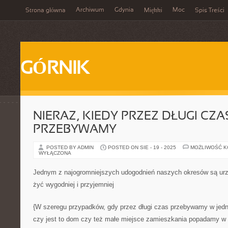
Archiwum
Gdynia
Moc
Strona główna
Miękki
Spis Treści
GÓRNIK
NIERAZ, KIEDY PRZEZ DŁUGI CZA
PRZEBYWAMY
POSTED BY ADMIN
POSTED ON SIE - 19 - 2025
MOŻLIWOŚĆ 
WYŁĄCZONA
Jednym z najogromniejszych udogodnień naszych okresów są urzą
żyć wygodniej i przyjemniej
{W szeregu przypadków, gdy przez długi czas przebywamy w jedn
czy jest to dom czy też małe miejsce zamieszkania popadamy w p