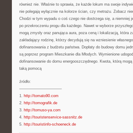
również nie. Właśnie to sprawia, że każde lokum ma swoje indywid
nie polegają wyłącznie na kolorze ścian, czy metrażu. Zobacz nie
Chodzi w tym wypadu o coś czego nie dostrzega się, a niemniej j
po przekroczeniu progu dla każdego. Nawet w wyborze przyszłeg
mogą zmysły oraz panująca aura, poza ceną i lokalizacją, która za
zakładający rodzinę, którzy decydują się na wzniesienie własne
dofinansowania z budżetu państwa. Dopłaty do budowy domu jed
są poprzez program Mieszkanie dla Młodych. Wymienione udogodn
dofinansowanie do domu energooszczędnego. Kwota, którą mogą 
taką pomocą
źródło:
———————————
1.
http://tomato90.com
2.
http://tomografik.de
3.
http://tomuso-ya.com
4.
http://touristenservice-sassnitz.de
5.
http://touristinfo-schoeneck.de