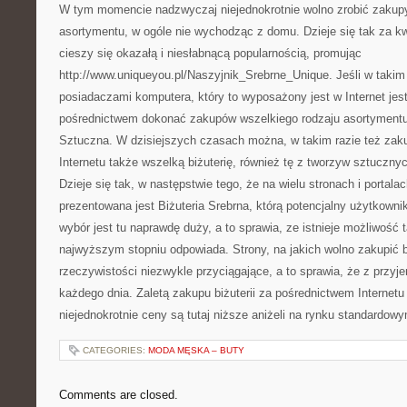
W tym momencie nadzwyczaj niejednokrotnie wolno zrobić zakupy
asortymentu, w ogóle nie wychodząc z domu. Dzieje się tak za kwe
cieszy się okazałą i niesłabnącą popularnością, promując
http://www.uniqueyou.pl/Naszyjnik_Srebrne_Unique. Jeśli w takim
posiadaczami komputera, który to wyposażony jest w Internet jes
pośrednictwem dokonać zakupów wszelkiego rodzaju asortymentu 
Sztuczna. W dzisiejszych czasach można, w takim razie też zak
Internetu także wszelką biżuterię, również tę z tworzyw sztucznych,
Dzieje się tak, w następstwie tego, że na wielu stronach i portala
prezentowana jest Biżuteria Srebrna, którą potencjalny użytkowni
wybór jest tu naprawdę duży, a to sprawia, ze istnieje możliwość 
najwyższym stopniu odpowiada. Strony, na jakich wolno zakupić b
rzeczywistości niezwykle przyciągające, a to sprawia, że z przy
każdego dnia. Zaletą zakupu biżuterii za pośrednictwem Internetu j
niejednokrotnie ceny są tutaj niższe aniżeli na rynku standardow
CATEGORIES:
MODA MĘSKA – BUTY
Comments are closed.