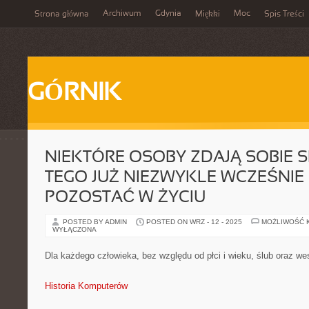
Archiwum
Gdynia
Moc
Strona główna
Miękki
Spis Treści
GÓRNIK
NIEKTÓRE OSOBY ZDAJĄ SOBIE 
TEGO JUŻ NIEZWYKLE WCZEŚNIE
POZOSTAĆ W ŻYCIU
POSTED BY ADMIN
POSTED ON WRZ - 12 - 2025
MOŻLIWOŚĆ 
WYŁĄCZONA
Dla każdego człowieka, bez względu od płci i wieku, ślub oraz we
Historia Komputerów