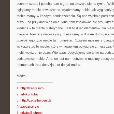
duchem czasu i podoba nam się to, co ukazuje się na rynku. Wob
oglądamy meble nowoczesne, wyobrażamy sobie, jak wyglądałyby
meble mamy w każdym pomieszczeniu. Są one wybitnie potrzebne.
dużo – na przykład w salonie. Musi tam znajdować się stół, krzesł
kredens – to meble historyczne. Jest to dużo elementów. Na nie 
miejsce. Niestety nie wszyscy mieszkamy w dużym domu, nie w
przeróżnego typu meble tam umieścić. Czasem musimy z czegoś
wykorzystać te meble, które w niewielkim pokoju się zmieszczą. A j
mebli wejdzie nie dużo. Wtenczas decydujemy się tylko na podst
podstawowe meble. A to, co jest nam potrzebne musimy zdecyd
momentach taka decyzja jest dosyć trudna.
źródło:
———————————
1.
http://zeltra.info
2.
artykuł tutaj
3.
http://zettelhelden.de
4.
zapoznaj się
5.
odwiedź stronę