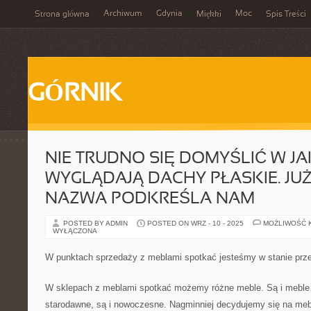
Archiwum
Gdynia
Moc
Strona główna
Miękki
Spis Treści
GÓRNIK
NIE TRUDNO SIĘ DOMYŚLIĆ W JA
WYGLĄDAJĄ DACHY PŁASKIE. JU
NAZWA PODKREŚLA NAM
POSTED BY ADMIN
POSTED ON WRZ - 10 - 2025
MOŻLIWOŚĆ 
WYŁĄCZONA
W punktach sprzedaży z meblami spotkać jesteśmy w stanie prz
W sklepach z meblami spotkać możemy różne meble. Są i meble
starodawne, są i nowoczesne. Nagminniej decydujemy się na mebl