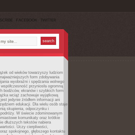
SCRIBE
FACEBOOK
TWITTER
iążek od wieków towarzyszy ludziom
 najważniejszych form zdobywania
ijania wyobraźni i spędzania wolnego
 współczesność przyniosła ogromną
ch bodźców, ekranów i szybkich form
siążka wciąż zachowuje wyjątkową
jest jedynie źródłem informacji ani
ędziem edukacji. Dla wielu osób staje
enią skupienia, odpoczynku i
 podróży. W świecie zdominowanym
hmiastowe komunikaty oraz krótkie
nie dłuższych tekstów nabiera
wartości. Uczy cierpliwości,
 oraz spokojnego, głębszego kontaktu