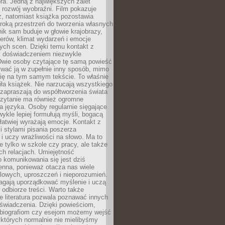
ra. Jedną z największych zalet
t rozwój wyobraźni. Film pokazuje
z, natomiast książka pozostawia
roką przestrzeń do tworzenia własnych
lnik sam buduje w głowie krajobrazy,
erów, klimat wydarzeń i emocje
ych scen. Dzięki temu kontakt z
est doświadczeniem niezwykle
Dwie osoby czytające tę samą powieść
wać ją w zupełnie inny sposób, mimo
się na tym samym tekście. To właśnie
iła książek. Nie narzucają wszystkiego
 zapraszają do współtworzenia świata
Czytanie ma również ogromne
a języka. Osoby regularnie sięgające
wykle lepiej formułują myśli, bogacą
 łatwiej wyrażają emocje. Kontakt z
 stylami pisania poszerza
i uczy wrażliwości na słowo. Ma to
e tylko w szkole czy pracy, ale także
h relacjach. Umiejętność
 komunikowania się jest dziś
enna, ponieważ otacza nas wiele
lowych, uproszczeń i nieporozumień.
agają uporządkować myślenie i uczą
odbiorze treści. Warto także
 literatura pozwala poznawać innych
doświadczenia. Dzięki powieściom,
 biografiom czy esejom możemy wejść
 których normalnie nie mielibyśmy