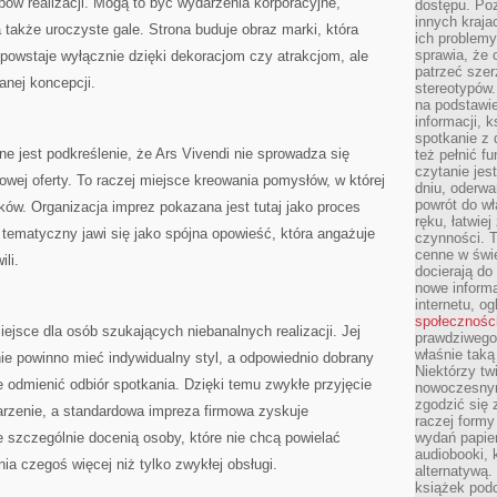
pów realizacji. Mogą to być wydarzenia korporacyjne,
dostępu. Po
innych kraja
a także uroczyste gale. Strona buduje obraz marki, która
ich problemy
sprawia, że
powstaje wyłącznie dzięki dekoracjom czy atrakcjom, ale
patrzeć szer
anej koncepcji.
stereotypów.
na podstawi
informacji, 
spotkanie z 
ne jest podkreślenie, że Ars Vivendi nie sprowadza się
też pełnić f
czytanie je
owej oferty. To raczej miejsce kreowania pomysłów, w której
dniu, oderwa
powrót do wł
ków. Organizacja imprez pokazana jest tutaj jako proces
ręku, łatwiej
tematyczny jawi się jako spójna opowieść, która angażuje
czynności. 
cenne w świ
ili.
docierają do
nowe informa
internetu, o
społecznośc
ejsce dla osób szukających niebanalnych realizacji. Jej
prawdziwego
właśnie tak
ie powinno mieć indywidualny styl, a odpowiednio dobrany
Niektórzy tw
e odmienić odbiór spotkania. Dzięki temu zwykłe przyjęcie
nowoczesnym
zgodzić się 
rzenie, a standardowa impreza firmowa zyskuje
raczej formy
e szczególnie docenią osoby, które nie chcą powielać
wydań papier
audiobooki, 
a czegoś więcej niż tylko zwykłej obsługi.
alternatywą.
książek pod