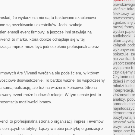
prawdziwego
właśnie tak
Niektórzy tw
eślać, że wydarzenia nie są tu traktowane szablonowo.
nowoczesnym
zgodzić się 
nne są oczekiwania uczestników. Jedni szukają
raczej formy
wydań papier
łen energii event firmowy, a jeszcze inni stawiają na
audiobooki, 
vendi to marka, która dobrze odnajduje się w tej
alternatywą.
książek pod
nizacja imprez może być jednocześnie profesjonalna oraz
wykonywania
pokazuje, że
nie zanika, 
współczesneg
wyłącznie to
czy dajemy 
firmowych Ars Vivendi wyróżnia się podejściem, w którym
Czytanie odg
całościowe doświadczenie. To bardzo ważne, bo współczesny
dzieci i mło
młodzi ludzie
a samą realizację, ale też na wrażenie końcowe. Strona
interpretacj
zowany event może budować relacje. W tym sensie jest to
złożonych pr
analizy, pob
 prezentacja możliwości branży.
samodzielne
najmłodszych
elementem co
pozytywną re
endi to profesjonalna strona o organizacji imprez i eventów
tworzyć wokó
przymusu i s
 ceniących estetykę. Łączy w sobie praktykę organizacji z
mogą one by