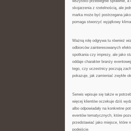
wszystko przebiegnie sprawnie, a 
skojarzenia z rzetelnością, ale j
marka może być postrzegana jako p
pomaga stworzyć wyjątkowy klima
Ważną rolę odgrywa tu również wiz
odbiorców zainteresowanych efekt
spotkania czy imprezy, ale jako s
oddaje charakter branży eventowej,
tego, czy uczestnicy poczują zach
pokazuje, jak zamieniać zwykłe o
Serwis wpisuje się także w potrze
więcej klientów oczekuje dziś wyda
albo odpowiadały na konkretne potr
eventów tematycznych, które poz
przedstawiać jako miejsce, które 
podejście.