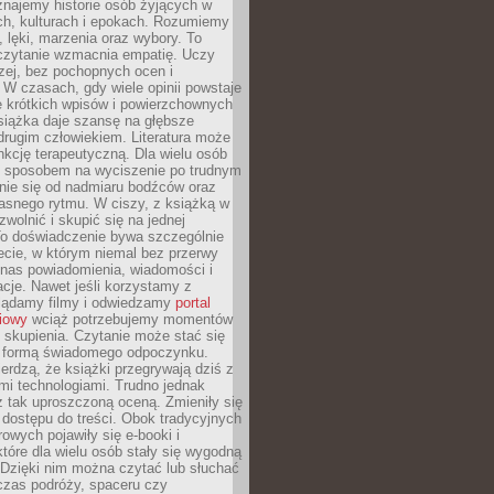
znajemy historie osób żyjących w
ch, kulturach i epokach. Rozumiemy
, lęki, marzenia oraz wybory. To
 czytanie wzmacnia empatię. Uczy
zej, bez pochopnych ocen i
 W czasach, gdy wiele opinii powstaje
e krótkich wpisów i powierzchownych
książka daje szansę na głębsze
drugim człowiekiem. Literatura może
unkcję terapeutyczną. Dla wielu osób
st sposobem na wyciszenie po trudnym
nie się od nadmiaru bodźców oraz
asnego rytmu. W ciszy, z książką w
 zwolnić i skupić się na jednej
To doświadczenie bywa szczególnie
ecie, w którym niemal bez przerwy
 nas powiadomienia, wiadomości i
cje. Nawet jeśli korzystamy z
glądamy filmy i odwiedzamy
portal
iowy
wciąż potrzebujemy momentów
 skupienia. Czytanie może stać się
ą formą świadomego odpoczynku.
ierdzą, że książki przegrywają dziś z
i technologiami. Trudno jednak
z tak uproszczoną oceną. Zmieniły się
 dostępu do treści. Obok tradycyjnych
owych pojawiły się e-booki i
które dla wielu osób stały się wygodną
 Dzięki nim można czytać lub słuchać
czas podróży, spaceru czy