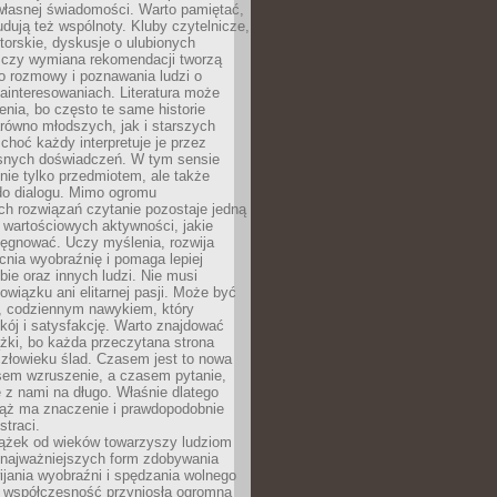
własnej świadomości. Warto pamiętać,
udują też wspólnoty. Kluby czytelnicze,
torskie, dyskusje o ulubionych
 czy wymiana rekomendacji tworzą
o rozmowy i poznawania ludzi o
ainteresowaniach. Literatura może
enia, bo często te same historie
równo młodszych, jak i starszych
 choć każdy interpretuje je przez
snych doświadczeń. W tym sensie
 nie tylko przedmiotem, ale także
do dialogu. Mimo ogromu
h rozwiązań czytanie pozostaje jedną
j wartościowych aktywności, jakie
ęgnować. Uczy myślenia, rozwija
nia wyobraźnię i pomaga lepiej
bie oraz innych ludzi. Nie musi
wiązku ani elitarnej pasji. Może być
 codziennym nawykiem, który
kój i satysfakcję. Warto znajdować
żki, bo każda przeczytana strona
złowieku ślad. Czasem jest to nowa
sem wzruszenie, a czasem pytanie,
e z nami na długo. Właśnie dlatego
ciąż ma znaczenie i prawdopodobnie
straci.
iążek od wieków towarzyszy ludziom
 najważniejszych form zdobywania
ijania wyobraźni i spędzania wolnego
 współczesność przyniosła ogromną