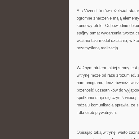
Ars Vivendi to również świat sta
ogromne znaczenie mają elementy 
końcowy efekt. Odpowiednie dekora
spójny temat wydarzenia tworzą ca
właśnie taki model działania, w k
przemyślaną realizacją.
Ważnym atutem takiej strony jes
witrynę może od razu zrozumieć, że
harmonogramu, lecz również twor
przenosić uczestników do wyjątkow
spotkanie staje się czymś więcej
rodzaju komunikacja sprawia, że s
i dla osób prywatnych.
Opisując taką witrynę, warto zazn