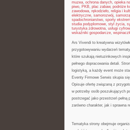
muzea
,
ochrona danych
,
opieka n
piwo
,
PKB
,
plac zabaw
,
podróże ku
zawodowa
,
rękodzieło
,
religia i kul
elektryczne
,
samorozwój
,
samorzą
spadochroniarstwo
,
sporty ekstre
studia podyplomowe
,
styl życia
,
s
turystyka zdrowotna
,
usługi cyfro
wskaźniki gospodarcze
,
wspinacz
Ars Vivendi to kreatywna wizytówka
przygotowywaniu wydarzeń tematycz
które szukają nietuzinkowych inspi
pełnego dopracowania detali. Stro
logistyką, a każdy event może s
Eventy Firmowe Serwis skupia się
Opisuje ofertę związaną z przygot
w potrzeby osób poszukujących po
postrzegać jako przestrzeń pełną 
zarówno charakter, jak i sprawna r
Tematyka strony obejmuje organiz