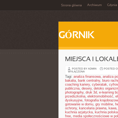
Archiwum
Gdynia
Strona główna
GÓRNIK
MIEJSCA I LOKAL
POSTED BY ADMIN
POSTED ON
WYŁĄCZONA
Tagi:
analiza finansowa
,
analiza po
bakalia
,
bank centralny
,
biuro rac
coaching kariery
,
cyberatak
,
cyfro
publiczna
,
desery
,
detoks organiz
photography
,
druk 3d
,
e-learning b
przedszkolna
,
elektromobilność
,
e
dyskusyjne
,
fotografia krajobrazo
gotowanie w domu
,
gry mobilne
,
h
ochrony
,
kancelaria prawna
,
kawa
kuchnia azjatycka
,
kuchnia polska
free
,
media społecznościowe w pol