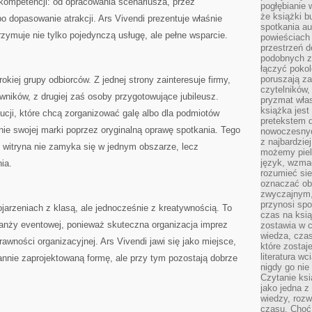
ompetencji: od opracowania scenariusza, przez
pogłębianie 
że książki b
 dopasowanie atrakcji. Ars Vivendi prezentuje właśnie
spotkania au
trzymuje nie tylko pojedynczą usługę, ale pełne wsparcie.
powieściach
przestrzeń d
podobnych z
łączyć pokol
poruszają za
okiej grupy odbiorców. Z jednej strony zainteresuje firmy,
czytelników,
owników, z drugiej zaś osoby przygotowujące jubileusz.
pryzmat wła
książka jest
ucji, które chcą zorganizować galę albo dla podmiotów
pretekstem 
ie swojej marki poprzez oryginalną oprawę spotkania. Tego
nowoczesnyc
z najbardzie
 witryna nie zamyka się w jednym obszarze, lecz
możemy piel
język, wzmac
ia.
rozumieć sie
oznaczać obo
zwyczajnym,
przynosi spo
ojarzeniach z klasą, ale jednocześnie z kreatywnością. To
czas na ksią
ranży eventowej, ponieważ skuteczna organizacja imprez
zostawia w c
wiedza, cza
awności organizacyjnej. Ars Vivendi jawi się jako miejsce,
które zostaj
literatura w
nnie zaprojektowaną formę, ale przy tym pozostają dobrze
nigdy go nie 
Czytanie ks
jako jedna z
wiedzy, rozw
czasu. Choć