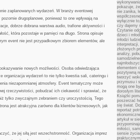
wykonywania
pokazuje, że
rannie zaplanowanych wydarzeń. W branży eventowej
nie zanika, 
współczesneg
pozornie drugoplanowe, ponieważ to one wpływają na
wyłącznie to
czy dajemy 
cje, dobrze dobrana warstwa audio, trafione aktywności i
Czytanie odg
łość, która pozostaje w pamięci na długo. Strona opisuje
dzieci i mło
młodzi ludzie
tórym event nie jest przypadkowym zbiorem elementów, ale
interpretacj
złożonych pr
analizy, pob
samodzielne
najmłodszych
elementem co
t pokazywanie nowych możliwości. Osoba odwiedzająca
pozytywną re
 organizacja wydarzeń to nie tylko kwestia sali, cateringu i
tworzyć wokó
przymusu i s
zenia niezapomnianej atmosfery. Event tematyczny może
mogą one by
ej rzeczywistości, pobudzać ich ciekawość i sprawiać, że
dorosłym lite
Książki pom
 niż tylko zwyczajnym zebraniem czy uroczystością. Tego
poszerzać ho
się świat. D
trona jest atrakcyjna zarówno dla klientów biznesowych, jak
reportaż pot
ekonomiczne 
artykuł w si
przypominaj
miłości, sam
aczyć, że jej siłą jest wszechstronność. Organizacja imprez
sensie życia
praktycznym