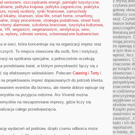
z myślą auto
ad seniorami
,
oszczędzanie energii
,
pamiątki turystyczne
,
czytania jes
linarne
,
polityka krajowa
,
polityka zagraniczna
,
praktyka
gotowy obra
tura
,
rozwój osobisty
,
rynki finansowe
,
samochody
odbiorcy sze
d lokalny
,
skansen
,
slow life
,
smart home
,
smartfony
,
wizji. Czyte
malne
,
stopy procentowe
,
strategia podatkowa
,
street food
,
twarze bohat
ystemy alarmowe
,
szkolenia branżowe
,
turystyka kulturowa
,
poszczególn
we
,
VR
,
weganizm
,
wegetarianizm
,
windykacja
,
wino
,
literaturą j
ka
,
wybory
,
zdrowie seniora
,
zrównoważone budownictwo
osobistym. 
mogą przeży
 w sieci, która koncentruje się na organizacji imprez oraz
że opierają 
w tym tkwi s
nych. To miejsce stworzone dla osób, firm i instytucji,
wprost, lecz
racji na spotkania specjalne, a jednocześnie oczekują
opowieści. 
znaczenie dl
na przedstawia świat, w którym pomysłowość łączy się z
po książki z
tać się efektownym widowiskiem. Polecam
Catering i Torty
i
słownictwo i
różnorodnymi
 na projektowaniu imprez dopasowanych do potrzeb klienta.
perspektywę 
znaczenie ni
owaniem eventów dla biznesu, ale równie dobrze wpisuje się
w codziennyc
mysłów na przyjęcia rodzinne. Ars Vivendi można
precyzyjnego
wyjątkowo c
pomysłów na niezapomniane imprezy, gdzie liczy się
skrótów myś
ealizacja całego przedsięwzięcia.
Książki pom
uważności w 
zauważyć, że
ludzi i ich 
reportażom,
ację wydarzeń od podstaw, dzięki czemu odbiorca może
w światy, do