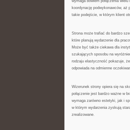
wymaga bowiem połączenia wielu k
koordynację podwykonawców, aż po
takie podejście, w którym klient o
Strona może trafiać do bardzo szer
które planują wydarzenie dla prac
Może być także ciekawa dla instyt
szukających sposobu na wyróżnien
rodzaju elastyczność pokazuje, że
odpowiada na odmienne oczekiwan
Wizerunek strony opiera się na sk
połączenie jest bardzo ważne w b
wymaga zarówno estetyki, jak i spr
w którym wydarzenia zyskują stara
zrealizowane.