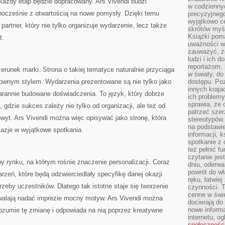
każdy etap będzie dopracowany. Ars Vivendi budzi
w codziennyc
ednocześnie z otwartością na nowe pomysły. Dzięki temu
precyzyjnego
wyjątkowo c
artner, który nie tylko organizuje wydarzenie, lecz także
skrótów myś
Książki pom
t.
uważności w 
zauważyć, że
ludzi i ich 
reportażom,
erunek marki. Strona o takiej tematyce naturalnie przyciąga
w światy, do
ownym stylem. Wydarzenia prezentowane są nie tylko jako
dostępu. Po
innych kraja
tarannie budowane doświadczenia. To język, który dobrze
ich problemy
sprawia, że
 gdzie sukces zależy nie tylko od organizacji, ale też od
patrzeć szer
wyt. Ars Vivendi można więc opisywać jako stronę, która
stereotypów.
na podstawi
kazje w wyjątkowe spotkania.
informacji, 
spotkanie z 
też pełnić f
czytanie je
by rynku, na którym rośnie znaczenie personalizacji. Coraz
dniu, oderwa
powrót do wł
rzeń, które będą odzwierciedlały specyfikę danej okazji
ręku, łatwiej
zeby uczestników. Dlatego tak istotne staje się tworzenie
czynności. 
cenne w świ
walają nadać imprezie mocny motyw. Ars Vivendi można
docierają do
nowe informa
rozumie tę zmianę i odpowiada na nią poprzez kreatywne
internetu, o
społecznośc