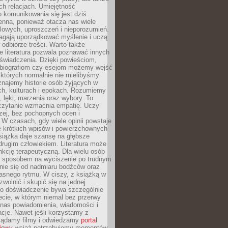
h relacjach. Umiejętność
 komunikowania się jest dziś
enna, ponieważ otacza nas wiele
lowych, uproszczeń i nieporozumień.
agają uporządkować myślenie i uczą
odbiorze treści. Warto także
 literatura pozwala poznawać innych
doświadczenia. Dzięki powieściom,
 biografiom czy esejom możemy wejść
 których normalnie nie mielibyśmy
znajemy historie osób żyjących w
ch, kulturach i epokach. Rozumiemy
, lęki, marzenia oraz wybory. To
 czytanie wzmacnia empatię. Uczy
zej, bez pochopnych ocen i
 W czasach, gdy wiele opinii powstaje
e krótkich wpisów i powierzchownych
książka daje szansę na głębsze
drugim człowiekiem. Literatura może
unkcję terapeutyczną. Dla wielu osób
st sposobem na wyciszenie po trudnym
nie się od nadmiaru bodźców oraz
asnego rytmu. W ciszy, z książką w
 zwolnić i skupić się na jednej
To doświadczenie bywa szczególnie
ecie, w którym niemal bez przerwy
 nas powiadomienia, wiadomości i
cje. Nawet jeśli korzystamy z
glądamy filmy i odwiedzamy
portal
iowy
wciąż potrzebujemy momentów