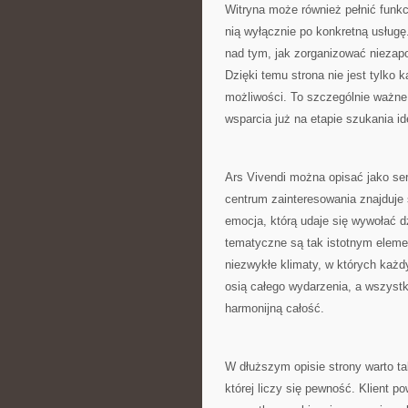
Witryna może również pełnić funkc
nią wyłącznie po konkretną usług
nad tym, jak zorganizować niezap
Dzięki temu strona nie jest tylko 
możliwości. To szczególnie ważne 
wsparcia już na etapie szukania id
Ars Vivendi można opisać jako se
centrum zainteresowania znajduje s
emocja, którą udaje się wywołać dz
tematyczne są tak istotnym eleme
niezwykłe klimaty, w których każd
osią całego wydarzenia, a wszystk
harmonijną całość.
W dłuższym opisie strony warto ta
której liczy się pewność. Klient 