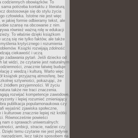
 codziennych obowiązków. To
 sama potrzeba kontaktu z literaturą
lecz dostosowuje się do stylu życia
o człowieka. Istotne nie jest więc
, w jakiej formie odbieramy tekst, ale
sobie szansę na obcowanie z nim.
rywa również ważną rolę w edukacji
dzieży. To właśnie dzięki książkom
 uczą się nie tylko faktów, ale także
i, myślenia krytycznego i rozumienia
oblemów. Książki rozwijają zdolność
udzają ciekawość i uczą
go zadawania pytań. Jeśli dziecko od
 lat widzi, że czytanie jest naturalnym
dzienności, znacznie łatwiej buduje
lację z wiedzą i kulturą. Warto więc
ł książek przyjazną atmosferę, bez
zkolnej sztywności, pokazując, że
ć źródłem przyjemności. W życiu
ratura także nie traci znaczenia.
agają rozwijać kompetencje zawodowe,
ryzonty i lepiej rozumieć zmieniający
obra publikacja popularnonaukowa czy
rafi wyjaśnić zjawiska społeczne,
i kulturowe znacznie lepiej niż krótki
eci. Równocześnie powieści
ą nam o sprawach uniwersalnych:
otności, ambicji, stracie, nadziei czy
. Dzięki temu czytanie nie jest jedynie
 narzędziem, lecz także sposobem na