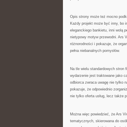
Opis strony może też mocno podkr
Każdy projekt może być inny, bo i
eleganckiego bankietu, inni wolą pe
nietypowy motyw przewodni. Ars Vi
różnorodności i pokazuje, że orga
pełna niebanalnych pomysłów.
Na tle wielu standardowych stron 
wydarzenie jest traktowane jako 
odbiorca zwraca uwagę nie tylko n
pokazuje, że odpowiednio zorgani
nie tylko oferta usług, lecz także
Można więc powiedzieć, że Ars Viv
tematycznych, skierowana do osób