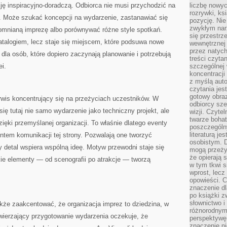
ję inspiracyjno-doradczą. Odbiorca nie musi przychodzić na
liczbę nowy
rozrywki, k
ę. Może szukać koncepcji na wydarzenie, zastanawiać się
pozycję. Nie 
zwykłym narz
omnianą imprezę albo porównywać różne style spotkań.
się przestrz
katalogiem, lecz staje się miejscem, które podsuwa nowe
wewnętrznej
przez natyc
dla osób, które dopiero zaczynają planowanie i potrzebują
treści czyta
ei.
szczególnej 
koncentracji
z myślą auto
czytania jes
gotowy obra
rwis koncentrujący się na przeżyciach uczestników. W
odbiorcy sze
ię tutaj nie samo wydarzenie jako techniczny projekt, ale
wizji. Czyte
twarze bohat
ięki przemyślanej organizacji. To właśnie dlatego eventy
poszczególn
literaturą j
ntem komunikacji tej strony. Pozwalają one tworzyć
osobistym. 
y detal wspiera wspólną ideę. Motyw przewodni staje się
mogą przeży
że opierają 
ie elementy — od scenografii po atrakcje — tworzą
w tym tkwi s
wprost, lecz
opowieści. 
znaczenie dl
po książki z
słownictwo i
kże zaakcentować, że organizacja imprez to dziedzina, w
różnorodnymi
powierzający przygotowanie wydarzenia oczekuje, że
perspektywę 
znaczenie ni