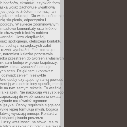
ch bodźców, ekranów i szybkich form
siążka wciąż zachowuje wyjątkową
jest jedynie źródłem informacji ani
ędziem edukacji. Dla wielu osób staje
enią skupienia, odpoczynku i
 podróży. W świecie zdominowanym
hmiastowe komunikaty oraz krótkie
nie dłuższych tekstów nabiera
wartości. Uczy cierpliwości,
 oraz spokojnego, głębszego kontaktu
ra. Jedną z największych zalet
t rozwój wyobraźni. Film pokazuje
z, natomiast książka pozostawia
roką przestrzeń do tworzenia własnych
lnik sam buduje w głowie krajobrazy,
erów, klimat wydarzeń i emocje
ych scen. Dzięki temu kontakt z
est doświadczeniem niezwykle
Dwie osoby czytające tę samą powieść
wać ją w zupełnie inny sposób, mimo
się na tym samym tekście. To właśnie
iła książek. Nie narzucają wszystkiego
 zapraszają do współtworzenia świata
Czytanie ma również ogromne
a języka. Osoby regularnie sięgające
wykle lepiej formułują myśli, bogacą
 łatwiej wyrażają emocje. Kontakt z
 stylami pisania poszerza
i uczy wrażliwości na słowo. Ma to
e tylko w szkole czy pracy, ale także