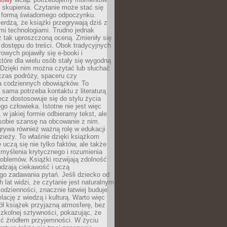
 skupienia. Czytanie może stać się
ą formą świadomego odpoczynku.
ierdzą, że książki przegrywają dziś z
i technologiami. Trudno jednak
z tak uproszczoną oceną. Zmieniły się
 dostępu do treści. Obok tradycyjnych
owych pojawiły się e-booki i
które dla wielu osób stały się wygodną
 Dzięki nim można czytać lub słuchać
czas podróży, spaceru czy
 codziennych obowiązków. To
 sama potrzeba kontaktu z literaturą
lecz dostosowuje się do stylu życia
o człowieka. Istotne nie jest więc
, w jakiej formie odbieramy tekst, ale
sobie szansę na obcowanie z nim.
rywa również ważną rolę w edukacji
dzieży. To właśnie dzięki książkom
 uczą się nie tylko faktów, ale także
i, myślenia krytycznego i rozumienia
oblemów. Książki rozwijają zdolność
udzają ciekawość i uczą
go zadawania pytań. Jeśli dziecko od
 lat widzi, że czytanie jest naturalnym
dzienności, znacznie łatwiej buduje
lację z wiedzą i kulturą. Warto więc
ł książek przyjazną atmosferę, bez
zkolnej sztywności, pokazując, że
ć źródłem przyjemności. W życiu