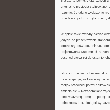
znaleźć tu pomysły dla różnych ty
oryginalne przyjęcia stylizowane, 
rozumie, że udane wydarzenie nie 
przede wszystkim dzięki przemyśl
W opisie takiej witryny bardzo waż
jedynie do prezentowania standard
istotne są doświadczenia uczestni
projektowania wspomnień, a event 
gości od pierwszej do ostatniej chw
Strona może być odbierana jako mi
treść sugeruje, że każde wydarzen
motyw przewodni potrafi całkowici
zmienia się w niezapomniane wyda
niepowtarzalną formę. To podejści
schematów i oczekują od wydarzeni