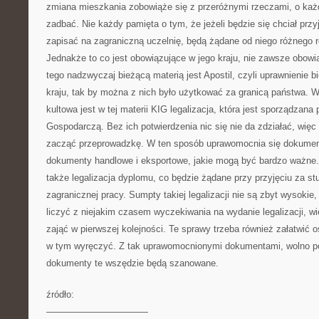
zmiana mieszkania zobowiąże się z przeróżnymi rzeczami, o każd
zadbać. Nie każdy pamięta o tym, że jeżeli będzie się chciał przy
zapisać na zagraniczną uczelnię, będą żądane od niego różnego 
Jednakże to co jest obowiązujące w jego kraju, nie zawsze obowi
tego nadzwyczaj bieżącą materią jest Apostil, czyli uprawnienie
kraju, tak by można z nich było użytkować za granicą państwa. 
kultowa jest w tej materii KIG legalizacja, która jest sporządzana
Gospodarczą. Bez ich potwierdzenia nic się nie da zdziałać, więc 
zacząć przeprowadzkę. W ten sposób uprawomocnia się dokumen
dokumenty handlowe i eksportowe, jakie mogą być bardzo ważne. 
także legalizacja dyplomu, co będzie żądane przy przyjęciu za st
zagranicznej pracy. Sumpty takiej legalizacji nie są zbyt wysokie
liczyć z niejakim czasem wyczekiwania na wydanie legalizacji, wi
zająć w pierwszej kolejności. Te sprawy trzeba również załatwić o
w tym wyręczyć. Z tak uprawomocnionymi dokumentami, wolno pod
dokumenty te wszędzie będą szanowane.
źródło:
———————————