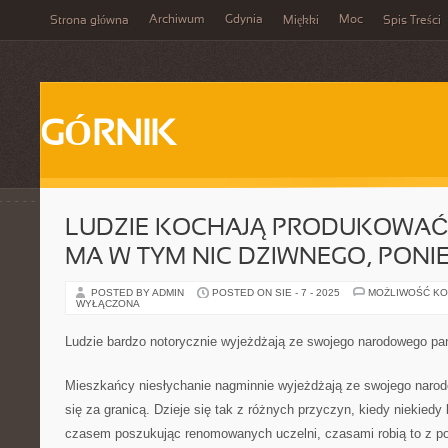
Archiwum
Gdynia
Moc
Strona główna
Miękki
Spis Treści
GÓRNIK
LUDZIE KOCHAJĄ PRODUKOWAĆ F
MA W TYM NIC DZIWNEGO, PONI
POSTED BY ADMIN
POSTED ON SIE - 7 - 2025
MOŻLIWOŚĆ K
WYŁĄCZONA
Ludzie bardzo notorycznie wyjeżdżają ze swojego narodowego pa
Mieszkańcy niesłychanie nagminnie wyjeżdżają ze swojego narod
się za granicą. Dzieje się tak z różnych przyczyn, kiedy niekiedy 
czasem poszukując renomowanych uczelni, czasami robią to z p