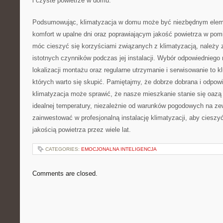
i czyste powietrze⁢ w domu.
Podsumowując, klimatyzacja w⁤ domu‌ może być⁢ niezbędnym el
komfort w ⁤upalne dni oraz poprawiającym jakość powietrza w pom
móc cieszyć się korzyściami związanych z klimatyzacją, należy z
istotnych czynników podczas jej instalacji. Wybór odpowiedniego ‍
lokalizacji montażu oraz regularne utrzymanie i serwisowanie to k
których warto się skupić. Pamiętajmy, że dobrze dobrana i​ odpowi
klimatyzacja może sprawić,‍ że nasze⁢ mieszkanie stanie ‍się oazą
idealnej temperatury, niezależnie od warunków pogodowych na ze
zainwestować w profesjonalną instalację⁢ klimatyzacji,⁢ aby cieszy
jakością powietrza przez wiele lat.
CATEGORIES:
EMOCJONALNA INTELIGENCJA
Comments are closed.