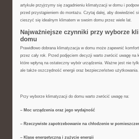
⁣artykule przyjrzymy się zagadnieniu klimatyzacji ⁣w domu i podp
przed ⁣przystąpieniem⁢ do ​montażu. Czytaj dalej, aby dowiedzieć s
cieszyć się ‌idealnym⁢ klimatem w swoim domu przez wiele lat.
Najważniejsze czynniki ⁢przy wyborze‍ kl
domu
Prawidłowo dobrana klimatyzacja w​ domu może zapewnić komfort 
przez ​cały rok. Przed ⁣podjęciem decyzji warto zwrócić uwagę na 
które wpłyną na ostateczny wybór urządzenia. Ważne jest ⁤nie tylk
ale​ także oszczędność energii oraz bezpieczeństwo użytkowania.
Przy wyborze klimatyzacji do domu warto zwrócić uwagę na:
– ‍Moc urządzenia oraz jego wydajność
– Rzeczywiste zapotrzebowanie na ‍chłodzenie w pomieszcze
– ‍Klasę energetyczną i zużycie energii