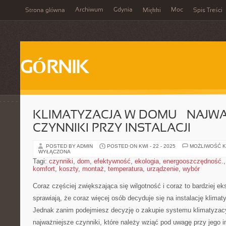
Archiwum
Gdynia
Moc
Strona główna
Miękki
Spis Treści
GÓRNIK
KLIMATYZACJA W DOMU – NAJWA
CZYNNIKI PRZY INSTALACJI
POSTED BY ADMIN
POSTED ON KWI - 22 - 2025
MOŻLIWOŚĆ 
WYŁĄCZONA
Tagi:
czynniki
,
dom
,
efektywność
,
ekologia
,
energooszczędność.
komfort
,
koszty
,
montaż
,
temperatura
,
urządzenie
,
wybór
Coraz częściej zwiększająca ​się wilgotność i coraz to bardziej e
sprawiają, ⁣że coraz więcej osób decyduje się na instalację klima
Jednak⁢ zanim podejmiesz decyzję o ⁣zakupie systemu‍ klimatyzac
najważniejsze czynniki, które należy wziąć pod⁢ uwagę przy jego ⁣in