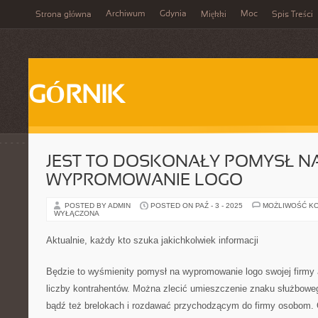
Archiwum
Gdynia
Moc
Strona główna
Miękki
Spis Treści
GÓRNIK
JEST TO DOSKONAŁY POMYSŁ N
WYPROMOWANIE LOGO
POSTED BY ADMIN
POSTED ON PAŹ - 3 - 2025
MOŻLIWOŚĆ K
WYŁĄCZONA
Aktualnie, każdy kto szuka jakichkolwiek informacji
Będzie to wyśmienity pomysł na wypromowanie logo swojej firmy
liczby kontrahentów. Można zlecić umieszczenie znaku służbowe
bądź też brelokach i rozdawać przychodzącym do firmy osobom. 