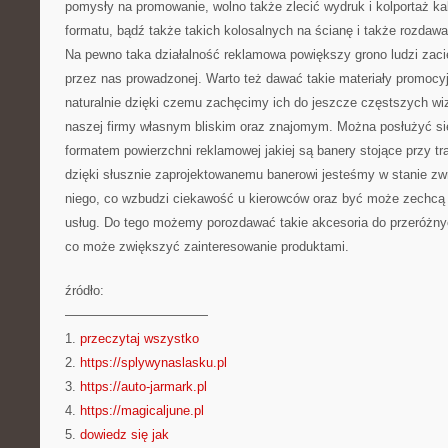
pomysły na promowanie, wolno także zlecić wydruk i kolportaż k
formatu, bądź także takich kolosalnych na ścianę i także rozda
Na pewno taka działalność reklamowa powiększy grono ludzi zaci
przez nas prowadzonej. Warto też dawać takie materiały promocy
naturalnie dzięki czemu zachęcimy ich do jeszcze częstszych wizy
naszej firmy własnym bliskim oraz znajomym. Można posłużyć s
formatem powierzchni reklamowej jakiej są banery stojące przy t
dzięki słusznie zaprojektowanemu banerowi jesteśmy w stanie z
niego, co wzbudzi ciekawość u kierowców oraz być może zechcą
usług. Do tego możemy porozdawać takie akcesoria do przeróżnyc
co może zwiększyć zainteresowanie produktami.
źródło:
———————————
1.
przeczytaj wszystko
2.
https://splywynaslasku.pl
3.
https://auto-jarmark.pl
4.
https://magicaljune.pl
5.
dowiedz się jak