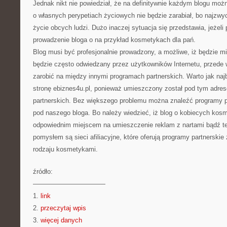
Jednak nikt nie powiedział, że na definitywnie każdym blogu możn
o własnych perypetiach życiowych nie będzie zarabiał, bo najzwy
życie obcych ludzi. Dużo inaczej sytuacja się przedstawia, jeżel
prowadzenie bloga o na przykład kosmetykach dla pań.
Blog musi być profesjonalnie prowadzony, a możliwe, iż będzie mi
będzie często odwiedzany przez użytkowników Internetu, przede
zarobić na między innymi programach partnerskich. Warto jak naj
stronę ebiznes4u.pl, ponieważ umieszczony został pod tym adre
partnerskich. Bez większego problemu można znaleźć programy p
pod naszego bloga. Bo należy wiedzieć, iż blog o kobiecych kosm
odpowiednim miejscem na umieszczenie reklam z nartami bądź te
pomysłem są sieci afiliacyjne, które oferują programy partnerski
rodzaju kosmetykami.
źródło:
———————————
1.
link
2.
przeczytaj wpis
3.
więcej danych