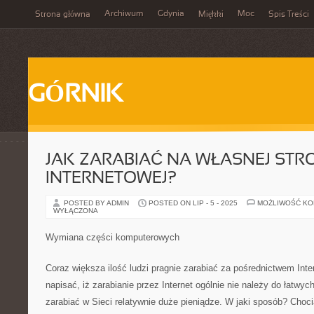
Archiwum
Gdynia
Moc
Strona główna
Miękki
Spis Treści
GÓRNIK
JAK ZARABIAĆ NA WŁASNEJ STR
INTERNETOWEJ?
POSTED BY ADMIN
POSTED ON LIP - 5 - 2025
MOŻLIWOŚĆ K
WYŁĄCZONA
Wymiana części komputerowych
Coraz większa ilość ludzi pragnie zarabiać za pośrednictwem Inte
napisać, iż zarabianie przez Internet ogólnie nie należy do łatwyc
zarabiać w Sieci relatywnie duże pieniądze. W jaki sposób? Choc