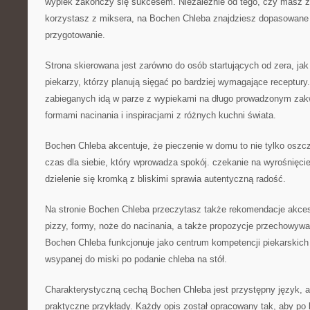
wypiek zakończy się sukcesem. Niezależnie od tego, czy masz z
korzystasz z miksera, na Bochen Chleba znajdziesz dopasowane
przygotowanie.
Strona skierowana jest zarówno do osób startujących od zera, j
piekarzy, którzy planują sięgać po bardziej wymagające receptury.
zabieganych idą w parze z wypiekami na długo prowadzonym zak
formami nacinania i inspiracjami z różnych kuchni świata.
Bochen Chleba akcentuje, że pieczenie w domu to nie tylko oszcz
czas dla siebie, który wprowadza spokój. czekanie na wyrośnięcie
dzielenie się kromką z bliskimi sprawia autentyczną radość.
Na stronie Bochen Chleba przeczytasz także rekomendacje akceso
pizzy, formy, noże do nacinania, a także propozycje przechowyw
Bochen Chleba funkcjonuje jako centrum kompetencji piekarskich
wsypanej do miski po podanie chleba na stół.
Charakterystyczną cechą Bochen Chleba jest przystępny język, 
praktyczne przykłady. Każdy opis został opracowany tak, aby po 