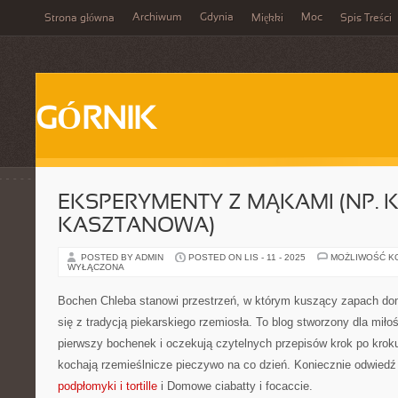
Archiwum
Gdynia
Moc
Strona główna
Miękki
Spis Treści
GÓRNIK
EKSPERYMENTY Z MĄKAMI (NP.
KASZTANOWA)
POSTED BY ADMIN
POSTED ON LIS - 11 - 2025
MOŻLIWOŚĆ K
WYŁĄCZONA
Bochen Chleba stanowi przestrzeń, w którym kuszący zapach do
się z tradycją piekarskiego rzemiosła. To blog stworzony dla miło
pierwszy bochenek i oczekują czytelnych przepisów krok po kroku,
kochają rzemieślnicze pieczywo na co dzień. Koniecznie odwiedź
podpłomyki i tortille
i Domowe ciabatty i focaccie.