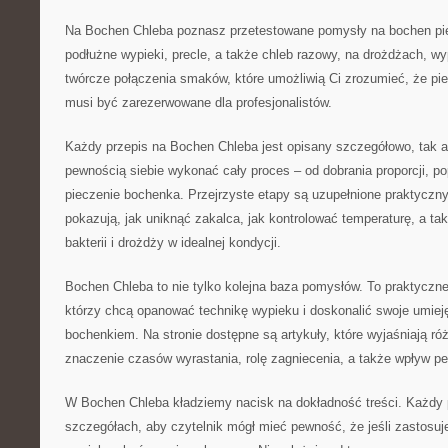
Na Bochen Chleba poznasz przetestowane pomysły na bochen pie
podłużne wypieki, precle, a także chleb razowy, na drożdżach, wyp
twórcze połączenia smaków, które umożliwią Ci zrozumieć, że pie
musi być zarezerwowane dla profesjonalistów.
Każdy przepis na Bochen Chleba jest opisany szczegółowo, tak 
pewnością siebie wykonać cały proces – od dobrania proporcji, po
pieczenie bochenka. Przejrzyste etapy są uzupełnione praktyczny
pokazują, jak uniknąć zakalca, jak kontrolować temperaturę, a ta
bakterii i drożdży w idealnej kondycji.
Bochen Chleba to nie tylko kolejna baza pomysłów. To praktyczn
którzy chcą opanować technikę wypieku i doskonalić swoje umie
bochenkiem. Na stronie dostępne są artykuły, które wyjaśniają ró
znaczenie czasów wyrastania, rolę zagniecenia, a także wpływ p
W Bochen Chleba kładziemy nacisk na dokładność treści. Każdy 
szczegółach, aby czytelnik mógł mieć pewność, że jeśli zastosuj