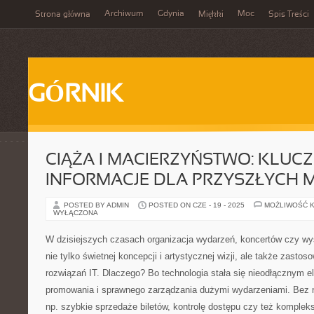
Archiwum
Gdynia
Moc
Strona główna
Miękki
Spis Treści
GÓRNIK
CIĄŻA I MACIERZYŃSTWO: KLUC
INFORMACJE DLA PRZYSZŁYCH 
POSTED BY ADMIN
POSTED ON CZE - 19 - 2025
MOŻLIWOŚĆ 
WYŁĄCZONA
W dzisiejszych czasach organizacja wydarzeń, koncertów czy 
nie tylko świetnej koncepcji i artystycznej wizji, ale także zast
rozwiązań IT. Dlaczego? Bo technologia stała się nieodłącznym
promowania i sprawnego zarządzania dużymi wydarzeniami. Bez ni
np. szybkie sprzedaże biletów, kontrolę dostępu czy też komplek