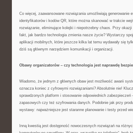
Co więcej, zaawansowane rozwiązania umożliwiają generowanie e
identyfikatorów i kodów QR, które można skanować w trakcie wej
rozwiązanie, eliminujące kolejki i niepotrzebny chaos. Przy okaz
fakt, jak bardzo technologia zmienia nasze życie? Wystarczy spo
aplikacji mobilnych, które jeszcze kilka lat temu wydawały się ty
dziś są głównym narzędziem komunikacji i organizacji.
Obawy organizatorów – czy technologia jest naprawdę bezpi
Wiadomo, że jednym z głównych obaw jest możliwość awarii syst
oznacza koniec z cyfrowymi rozwiązaniami? Absolutnie nie! Kluc
sprawdzonych platform i stosowanie odpowiednich zabezpieczeń —
zapasowych czy też szyfrowania danych. Podobnie jak przy produk
wystawy: najważniejsze jest staranne planowanie i testy przed w
Inną kwestią jest dostępność nowoczesnych rozwiązań na różnyc
komputerów po smartfony. W erze „wszystko na telefonie”, brak tak