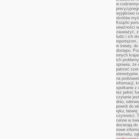
w codziennyc
precyzyjnego
wyjątkowo c
skrótów myś
Książki pom
uważności w 
zauważyć, że
ludzi i ich 
reportażom,
w światy, do
dostępu. Po
innych kraja
ich problemy
sprawia, że
patrzeć szer
stereotypów.
na podstawi
informacji, 
spotkanie z 
też pełnić f
czytanie je
dniu, oderwa
powrót do wł
ręku, łatwiej
czynności. 
cenne w świ
docierają do
nowe informa
internetu, o
społecznośc