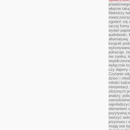
prawdziwego
właśnie tak
Niektórzy tw
nowoczesnym
zgodzić się 
raczej formy
wydań papier
audiobooki, 
alternatywą.
książek pod
wykonywania
pokazuje, że
nie zanika, 
współczesneg
wyłącznie to
czy dajemy 
Czytanie odg
dzieci i mło
młodzi ludzie
interpretacj
złożonych pr
analizy, pob
samodzielne
najmłodszych
elementem co
pozytywną re
tworzyć wokó
przymusu i s
mogą one by