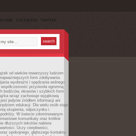
SCRIBE
FACEBOOK
TWITTER
iążek od wieków towarzyszy ludziom
 najważniejszych form zdobywania
ijania wyobraźni i spędzania wolnego
 współczesność przyniosła ogromną
ch bodźców, ekranów i szybkich form
siążka wciąż zachowuje wyjątkową
jest jedynie źródłem informacji ani
ędziem edukacji. Dla wielu osób staje
enią skupienia, odpoczynku i
 podróży. W świecie zdominowanym
hmiastowe komunikaty oraz krótkie
nie dłuższych tekstów nabiera
wartości. Uczy cierpliwości,
 oraz spokojnego, głębszego kontaktu