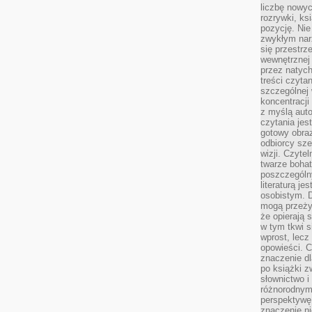
liczbę nowy
rozrywki, k
pozycję. Nie 
zwykłym narz
się przestrz
wewnętrznej
przez natyc
treści czyta
szczególnej 
koncentracji
z myślą auto
czytania jes
gotowy obra
odbiorcy sze
wizji. Czyte
twarze bohat
poszczególn
literaturą j
osobistym. 
mogą przeży
że opierają 
w tym tkwi s
wprost, lecz
opowieści. 
znaczenie dl
po książki z
słownictwo i
różnorodnymi
perspektywę 
znaczenie ni