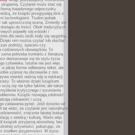
 skupienia. Czytanie może stać się
ą formą świadomego odpoczynku.
ierdzą, że książki przegrywają dziś z
i technologiami. Trudno jednak
z tak uproszczoną oceną. Zmieniły się
 dostępu do treści. Obok tradycyjnych
owych pojawiły się e-booki i
które dla wielu osób stały się wygodną
 Dzięki nim można czytać lub słuchać
czas podróży, spaceru czy
 codziennych obowiązków. To
 sama potrzeba kontaktu z literaturą
lecz dostosowuje się do stylu życia
o człowieka. Istotne nie jest więc
, w jakiej formie odbieramy tekst, ale
sobie szansę na obcowanie z nim.
rywa również ważną rolę w edukacji
dzieży. To właśnie dzięki książkom
 uczą się nie tylko faktów, ale także
i, myślenia krytycznego i rozumienia
oblemów. Książki rozwijają zdolność
udzają ciekawość i uczą
go zadawania pytań. Jeśli dziecko od
 lat widzi, że czytanie jest naturalnym
dzienności, znacznie łatwiej buduje
lację z wiedzą i kulturą. Warto więc
ł książek przyjazną atmosferę, bez
zkolnej sztywności, pokazując, że
ć źródłem przyjemności. W życiu