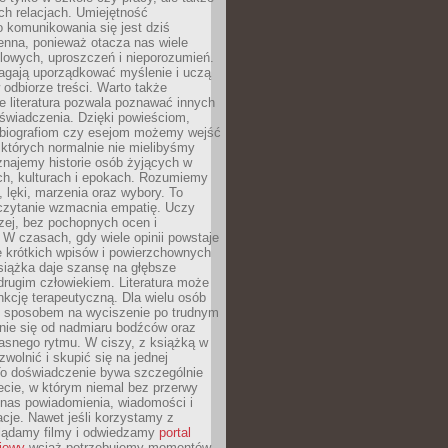
h relacjach. Umiejętność
 komunikowania się jest dziś
enna, ponieważ otacza nas wiele
lowych, uproszczeń i nieporozumień.
agają uporządkować myślenie i uczą
odbiorze treści. Warto także
 literatura pozwala poznawać innych
doświadczenia. Dzięki powieściom,
 biografiom czy esejom możemy wejść
 których normalnie nie mielibyśmy
znajemy historie osób żyjących w
ch, kulturach i epokach. Rozumiemy
, lęki, marzenia oraz wybory. To
 czytanie wzmacnia empatię. Uczy
zej, bez pochopnych ocen i
 W czasach, gdy wiele opinii powstaje
e krótkich wpisów i powierzchownych
książka daje szansę na głębsze
drugim człowiekiem. Literatura może
unkcję terapeutyczną. Dla wielu osób
st sposobem na wyciszenie po trudnym
nie się od nadmiaru bodźców oraz
asnego rytmu. W ciszy, z książką w
 zwolnić i skupić się na jednej
To doświadczenie bywa szczególnie
ecie, w którym niemal bez przerwy
 nas powiadomienia, wiadomości i
cje. Nawet jeśli korzystamy z
glądamy filmy i odwiedzamy
portal
iowy
wciąż potrzebujemy momentów