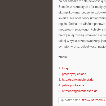
na ból żołądka z całą pewnością n
Speców z rozmaitych sfer medycyn
skomplikowana. Leczenie człowiek
lekarze. Na ogół dobry urolog war
reguła. Jednak to właśnie panowie
moczowo – płciowego. Kobiety z t
najczęściej muszą umawiać się na 
takiej wizycie przeprowadzany jes
symptomy oraz dolegliwości pacje
źródło:
———————————
1.
tutaj
2.
przeczytaj całość
3.
http://softwarechrist.de
4.
pełna publikacja
5.
http://songslamhessen.de
CATEGORIES:
TERMALNE ŹRÓDŁA