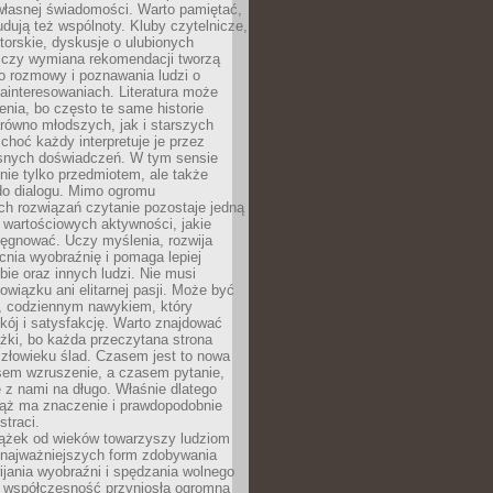
własnej świadomości. Warto pamiętać,
udują też wspólnoty. Kluby czytelnicze,
torskie, dyskusje o ulubionych
 czy wymiana rekomendacji tworzą
o rozmowy i poznawania ludzi o
ainteresowaniach. Literatura może
enia, bo często te same historie
równo młodszych, jak i starszych
 choć każdy interpretuje je przez
snych doświadczeń. W tym sensie
 nie tylko przedmiotem, ale także
do dialogu. Mimo ogromu
h rozwiązań czytanie pozostaje jedną
j wartościowych aktywności, jakie
ęgnować. Uczy myślenia, rozwija
nia wyobraźnię i pomaga lepiej
bie oraz innych ludzi. Nie musi
wiązku ani elitarnej pasji. Może być
 codziennym nawykiem, który
kój i satysfakcję. Warto znajdować
żki, bo każda przeczytana strona
złowieku ślad. Czasem jest to nowa
sem wzruszenie, a czasem pytanie,
e z nami na długo. Właśnie dlatego
ciąż ma znaczenie i prawdopodobnie
straci.
iążek od wieków towarzyszy ludziom
 najważniejszych form zdobywania
ijania wyobraźni i spędzania wolnego
 współczesność przyniosła ogromną