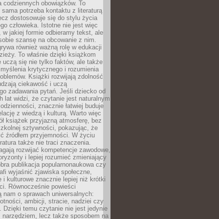
 codziennych obowiązków. To
 sama potrzeba kontaktu z literaturą
lecz dostosowuje się do stylu życia
o człowieka. Istotne nie jest więc
, w jakiej formie odbieramy tekst, ale
sobie szansę na obcowanie z nim.
rywa również ważną rolę w edukacji
dzieży. To właśnie dzięki książkom
 uczą się nie tylko faktów, ale także
i, myślenia krytycznego i rozumienia
oblemów. Książki rozwijają zdolność
udzają ciekawość i uczą
go zadawania pytań. Jeśli dziecko od
 lat widzi, że czytanie jest naturalnym
dzienności, znacznie łatwiej buduje
lację z wiedzą i kulturą. Warto więc
ł książek przyjazną atmosferę, bez
zkolnej sztywności, pokazując, że
ć źródłem przyjemności. W życiu
ratura także nie traci znaczenia.
agają rozwijać kompetencje zawodowe,
ryzonty i lepiej rozumieć zmieniający
obra publikacja popularnonaukowa czy
rafi wyjaśnić zjawiska społeczne,
i kulturowe znacznie lepiej niż krótki
eci. Równocześnie powieści
ą nam o sprawach uniwersalnych:
otności, ambicji, stracie, nadziei czy
. Dzięki temu czytanie nie jest jedynie
 narzędziem, lecz także sposobem na