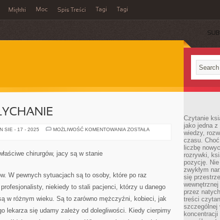
Moc
Tagi
Tagi
Miękki
Spis Treści
SUB
ŁYCHANIE
Czytanie ks
jako jedna z
AKTUALNIE
SIE - 17 - 2025
MOŻLIWOŚĆ KOMENTOWANIA
ZOSTAŁA
wiedzy, rozw
NIESŁYCHANIE
czasu. Choć
liczbę nowy
łaściwe chirurgów, jacy są w stanie
rozrywki, k
pozycję. Nie 
zwykłym narz
ów. W pewnych sytuacjach są to osoby, które po raz
się przestrz
wewnętrznej
rofesjonalisty, niekiedy to stali pacjenci, którzy u danego
przez natyc
i są w różnym wieku. Są to zarówno mężczyźni, kobieci, jak
treści czyta
szczególnej 
iego lekarza się udamy zależy od dolegliwości. Kiedy cierpimy
koncentracji