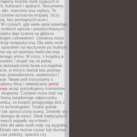
znajemy historie osób żyjących w
ch, kulturach i epokach. Rozumiemy
, lęki, marzenia oraz wybory. To
 czytanie wzmacnia empatię. Uczy
zej, bez pochopnych ocen i
 W czasach, gdy wiele opinii powstaje
e krótkich wpisów i powierzchownych
książka daje szansę na głębsze
drugim człowiekiem. Literatura może
unkcję terapeutyczną. Dla wielu osób
st sposobem na wyciszenie po trudnym
nie się od nadmiaru bodźców oraz
asnego rytmu. W ciszy, z książką w
 zwolnić i skupić się na jednej
To doświadczenie bywa szczególnie
ecie, w którym niemal bez przerwy
 nas powiadomienia, wiadomości i
cje. Nawet jeśli korzystamy z
glądamy filmy i odwiedzamy
portal
iowy
wciąż potrzebujemy momentów
 skupienia. Czytanie może stać się
ą formą świadomego odpoczynku.
ierdzą, że książki przegrywają dziś z
i technologiami. Trudno jednak
z tak uproszczoną oceną. Zmieniły się
 dostępu do treści. Obok tradycyjnych
owych pojawiły się e-booki i
które dla wielu osób stały się wygodną
 Dzięki nim można czytać lub słuchać
czas podróży, spaceru czy