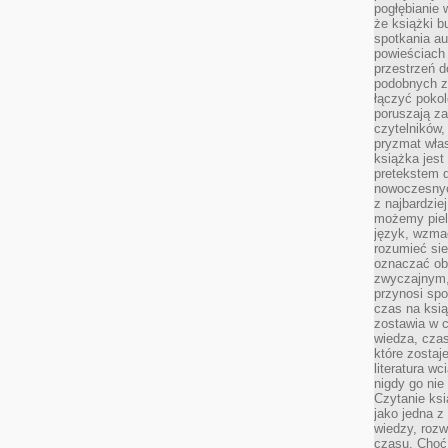
pogłębianie 
że książki b
spotkania au
powieściach
przestrzeń d
podobnych z
łączyć pokol
poruszają za
czytelników,
pryzmat wła
książka jest
pretekstem 
nowoczesnyc
z najbardzie
możemy piel
język, wzmac
rozumieć sie
oznaczać obo
zwyczajnym,
przynosi spo
czas na ksią
zostawia w c
wiedza, cza
które zostaj
literatura w
nigdy go nie 
Czytanie ks
jako jedna z
wiedzy, rozw
czasu. Choć