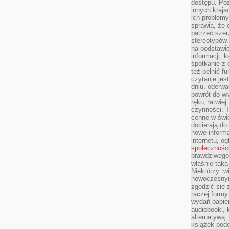
dostępu. Po
innych kraja
ich problemy
sprawia, że
patrzeć szer
stereotypów.
na podstawi
informacji, 
spotkanie z 
też pełnić f
czytanie je
dniu, oderwa
powrót do wł
ręku, łatwiej
czynności. 
cenne w świ
docierają do
nowe informa
internetu, o
społecznośc
prawdziwego
właśnie tak
Niektórzy tw
nowoczesnym
zgodzić się 
raczej formy
wydań papier
audiobooki, 
alternatywą.
książek pod