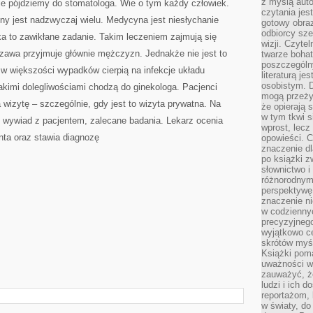
z myślą auto
ie pójdziemy do stomatologa. Wie o tym każdy człowiek.
czytania jes
y jest nadzwyczaj wielu. Medycyna jest niesłychanie
gotowy obra
odbiorcy sze
a to zawikłane zadanie. Takim leczeniem zajmują się
wizji. Czyte
szawa przyjmuje głównie mężczyzn. Jednakże nie jest to
twarze bohat
poszczególn
 w większości wypadków cierpią na infekcje układu
literaturą j
osobistym. 
akimi dolegliwościami chodzą do ginekologa. Pacjenci
mogą przeży
wizytę – szczególnie, gdy jest to wizyta prywatna. Na
że opierają 
w tym tkwi s
t wywiad z pacjentem, zalecane badania. Lekarz ocenia
wprost, lecz
nta oraz stawia diagnozę
opowieści. 
znaczenie dl
po książki z
słownictwo i
różnorodnymi
perspektywę 
znaczenie ni
w codziennyc
precyzyjnego
wyjątkowo c
skrótów myś
Książki pom
uważności w 
zauważyć, że
ludzi i ich 
reportażom,
w światy, do