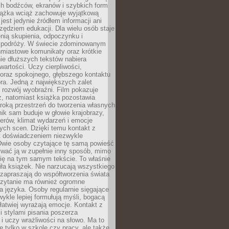
ch bodźców, ekranów i szybkich form
siążka wciąż zachowuje wyjątkową
jest jedynie źródłem informacji ani
ędziem edukacji. Dla wielu osób staje
enią skupienia, odpoczynku i
 podróży. W świecie zdominowanym
hmiastowe komunikaty oraz krótkie
nie dłuższych tekstów nabiera
wartości. Uczy cierpliwości,
 oraz spokojnego, głębszego kontaktu
ra. Jedną z największych zalet
t rozwój wyobraźni. Film pokazuje
z, natomiast książka pozostawia
roką przestrzeń do tworzenia własnych
lnik sam buduje w głowie krajobrazy,
erów, klimat wydarzeń i emocje
ych scen. Dzięki temu kontakt z
est doświadczeniem niezwykle
Dwie osoby czytające tę samą powieść
wać ją w zupełnie inny sposób, mimo
się na tym samym tekście. To właśnie
iła książek. Nie narzucają wszystkiego
 zapraszają do współtworzenia świata
Czytanie ma również ogromne
a języka. Osoby regularnie sięgające
wykle lepiej formułują myśli, bogacą
 łatwiej wyrażają emocje. Kontakt z
 stylami pisania poszerza
i uczy wrażliwości na słowo. Ma to
e tylko w szkole czy pracy, ale także