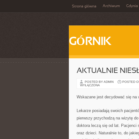
Archiwum
Gdynia
Strona główna
GÓRNIK
AKTUALNIE NIES
POSTED BY ADMIN
POSTED ON 
WYŁĄCZONA
Wskazane jest decydować się na w
Lekarze posiadają swoich pacjent
pierwszy przychodzą na wizytę do p
doktora leczą się od lat. Pacjenc
oraz dzieci. Naturalnie to, do jak