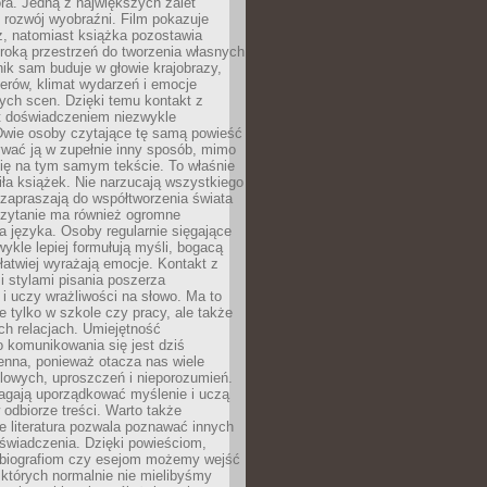
ra. Jedną z największych zalet
t rozwój wyobraźni. Film pokazuje
z, natomiast książka pozostawia
roką przestrzeń do tworzenia własnych
lnik sam buduje w głowie krajobrazy,
erów, klimat wydarzeń i emocje
ych scen. Dzięki temu kontakt z
est doświadczeniem niezwykle
Dwie osoby czytające tę samą powieść
wać ją w zupełnie inny sposób, mimo
się na tym samym tekście. To właśnie
iła książek. Nie narzucają wszystkiego
 zapraszają do współtworzenia świata
Czytanie ma również ogromne
a języka. Osoby regularnie sięgające
wykle lepiej formułują myśli, bogacą
 łatwiej wyrażają emocje. Kontakt z
 stylami pisania poszerza
i uczy wrażliwości na słowo. Ma to
e tylko w szkole czy pracy, ale także
h relacjach. Umiejętność
 komunikowania się jest dziś
enna, ponieważ otacza nas wiele
lowych, uproszczeń i nieporozumień.
agają uporządkować myślenie i uczą
odbiorze treści. Warto także
 literatura pozwala poznawać innych
doświadczenia. Dzięki powieściom,
 biografiom czy esejom możemy wejść
 których normalnie nie mielibyśmy