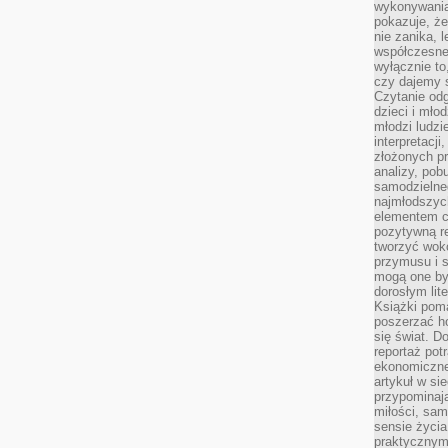
wykonywania
pokazuje, że
nie zanika, 
współczesneg
wyłącznie to
czy dajemy 
Czytanie odg
dzieci i mło
młodzi ludzie
interpretacj
złożonych pr
analizy, pob
samodzielne
najmłodszych
elementem co
pozytywną re
tworzyć wokó
przymusu i s
mogą one by
dorosłym lite
Książki pom
poszerzać ho
się świat. D
reportaż pot
ekonomiczne 
artykuł w si
przypominaj
miłości, sam
sensie życia
praktycznym