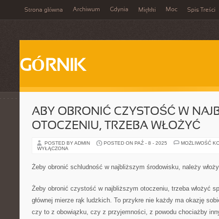
Archiwum
Gdynia
Moc
Strona główna
Miękki
Spis Treści
GÓRNIK
ABY OBRONIĆ CZYSTOŚĆ W NAJ
OTOCZENIU, TRZEBA WŁOŻYĆ
POSTED BY ADMIN
POSTED ON PAŹ - 8 - 2025
MOŻLIWOŚĆ K
WYŁĄCZONA
Żeby obronić schludność w najbliższym środowisku, należy włoż
Żeby obronić czystość w najbliższym otoczeniu, trzeba włożyć sp
głównej mierze rąk ludzkich. To przykre nie każdy ma okazję sobi
czy to z obowiązku, czy z przyjemności, z powodu chociażby inn