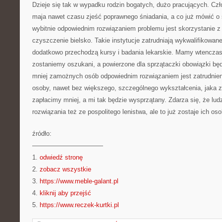
Dzieje się tak w wypadku rodzin bogatych, dużo pracujących. Człon
maja nawet czasu zjeść poprawnego śniadania, a co już mówić o
wybitnie odpowiednim rozwiązaniem problemu jest skorzystanie z 
czyszczenie bielsko. Takie instytucje zatrudniają wykwalifikowane
dodatkowo przechodzą kursy i badania lekarskie. Mamy wtenczas
zostaniemy oszukani, a powierzone dla sprzątaczki obowiązki bę
mniej zamożnych osób odpowiednim rozwiązaniem jest zatrudnieni
osoby, nawet bez większego, szczególnego wykształcenia, jaka z
zapłacimy mniej, a mi tak będzie wysprzątany. Zdarza się, że ludz
rozwiązania też ze pospolitego lenistwa, ale to już zostaje ich o
źródło:
———————————
1.
odwiedź stronę
2.
zobacz wszystkie
3.
https://www.meble-galant.pl
4.
kliknij aby przejść
5.
https://www.reczek-kurtki.pl