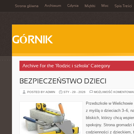
Archiwum
Gdynia
Moc
Strona główna
Miękki
Spis Treści
GÓRNIK
Archive for the ‘Rodzic i szkoła’ Category
BEZPIECZEŃSTWO DZIECI
POSTED BY ADMIN
STY - 29 - 2026
MOŻLIWOŚĆ KOMENTOWA
Przedszkole w Wielichowie t
z myślą o dzieciach 3–6, n
bliskich, którzy chcą wspi
spokojny. Strona gromadzi 
codzienności z dzieckiem, 