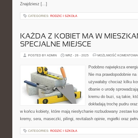
Znajdziesz […]
CATEGORIES:
RODZIC I SZKOŁA
KAŻDA Z KOBIET MA W MIESZKA
SPECJALNE MIEJSCE
POSTED BY ADMIN
WRZ - 26 - 2025
MOŻLIWOŚĆ KOMENTOWA
Podobno największa energia
Nie ma prawdopodobnie na ś
używałaby chociaż kilku ko
dbanie o urodę sprowadzaj
kremu do buzi, są takie, kt
dokładają trochę pudru oraz
w końcu kobiety, które mają niesłychanie rozbudowany zestaw kos
kremy, sera, maseczki, pilingi, revitalash opinie, mgiełki oraz peł
CATEGORIES:
RODZIC I SZKOŁA