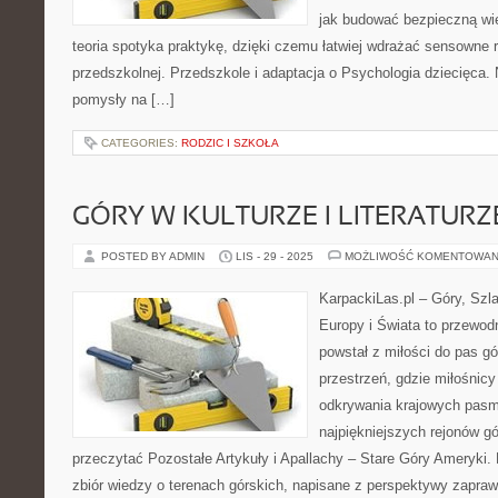
jak budować bezpieczną wi
teoria spotyka praktykę, dzięki czemu łatwiej wdrażać sensowne r
przedszkolnej. Przedszkole i adaptacja o Psychologia dziecięca. 
pomysły na […]
CATEGORIES:
RODZIC I SZKOŁA
GÓRY W KULTURZE I LITERATURZ
POSTED BY ADMIN
LIS - 29 - 2025
MOŻLIWOŚĆ KOMENTOWAN
KarpackiLas.pl – Góry, Szl
Europy i Świata to przewodn
powstał z miłości do pas gó
przestrzeń, gdzie miłośnicy
odkrywania krajowych pasm
najpiękniejszych rejonów gó
przeczytać Pozostałe Artykuły i Apallachy – Stare Góry Ameryki.
zbiór wiedzy o terenach górskich, napisane z perspektywy zapra