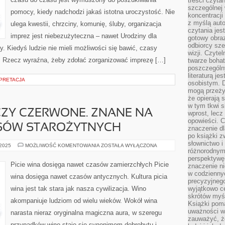
treści czyta
–
WODNYCH
szczególnej 
pomocy, kiedy nadchodzi jakaś istotna uroczystość. Nie
NA
koncentracji
DANYM
z myślą auto
OBSZARZE
ulega kwestii, chrzciny, komunię, śluby, organizacja
czytania jes
imprez jest niebezużyteczna – nawet Urodziny dla
gotowy obra
odbiorcy sze
 Kiedyś ludzie nie mieli możliwości się bawić, czasy
wizji. Czyte
or. Rzecz wyraźna, żeby zdołać zorganizować imprezę […]
twarze bohat
poszczególn
literaturą j
RPRETACJA
osobistym. 
mogą przeży
że opierają 
w tym tkwi s
CZY CZERWONE. ZNANE NA
wprost, lecz
opowieści. 
ASÓW STAROŻYTNYCH
znaczenie dl
po książki z
słownictwo i
BIAŁE,
 2025
MOŻLIWOŚĆ KOMENTOWANIA
ZOSTAŁA WYŁĄCZONA
różnorodnymi
RÓŻOWE
CZY
perspektywę 
CZERWONE.
Picie wina dosięga nawet czasów zamierzchłych Picie
znaczenie ni
ZNANE
NA
w codziennyc
wina dosięga nawet czasów antycznych. Kultura picia
ŚWIECIE
precyzyjnego
OD
wina jest tak stara jak nasza cywilizacja. Wino
wyjątkowo c
CZASÓW
STAROŻYTNYCH
skrótów myś
akompaniuje ludziom od wielu wieków. Wokół wina
Książki pom
uważności w 
narasta nieraz oryginalna magiczna aura, w szeregu
zauważyć, że
przypadków wino staje się synonimem dobrobytu i