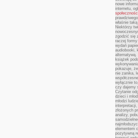
nowe informa
internetu, o
społecznośc
prawdziwego
właśnie tak
Niektórzy tw
nowoczesnym
zgodzić się 
raczej formy
wydań papier
audiobooki, 
alternatywą.
książek pod
wykonywania
pokazuje, że
nie zanika, 
współczesneg
wyłącznie to
czy dajemy 
Czytanie odg
dzieci i mło
młodzi ludzie
interpretacj
złożonych pr
analizy, pob
samodzielne
najmłodszych
elementem co
pozytywną re
tworzyć wokó