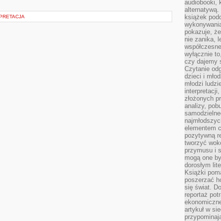
audiobooki, 
alternatywą.
książek pod
RPRETACJA
wykonywania
pokazuje, że
nie zanika, 
współczesneg
wyłącznie to
czy dajemy 
Czytanie odg
dzieci i mło
młodzi ludzie
interpretacj
złożonych pr
analizy, pob
samodzielne
najmłodszych
elementem co
pozytywną re
tworzyć wokó
przymusu i s
mogą one by
dorosłym lite
Książki pom
poszerzać ho
się świat. D
reportaż pot
ekonomiczne 
artykuł w si
przypominaj