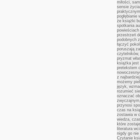
miłości, sam
sensie życia
praktycznym
pogłębianie 
że książki b
spotkania au
powieściach
przestrzeń d
podobnych z
łączyć pokol
poruszają za
czytelników,
pryzmat wła
książka jest
pretekstem 
nowoczesnyc
z najbardzie
możemy piel
język, wzmac
rozumieć sie
oznaczać obo
zwyczajnym,
przynosi spo
czas na ksią
zostawia w c
wiedza, cza
które zostaj
literatura w
nigdy go nie 
Czytanie ks