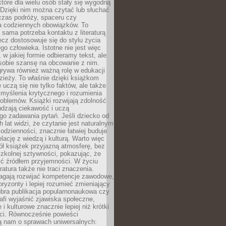
które dla wielu osób stały się wygodną
 Dzięki nim można czytać lub słuchać
czas podróży, spaceru czy
 codziennych obowiązków. To
 sama potrzeba kontaktu z literaturą
lecz dostosowuje się do stylu życia
o człowieka. Istotne nie jest więc
, w jakiej formie odbieramy tekst, ale
sobie szansę na obcowanie z nim.
rywa również ważną rolę w edukacji
dzieży. To właśnie dzięki książkom
 uczą się nie tylko faktów, ale także
i, myślenia krytycznego i rozumienia
oblemów. Książki rozwijają zdolność
udzają ciekawość i uczą
go zadawania pytań. Jeśli dziecko od
 lat widzi, że czytanie jest naturalnym
dzienności, znacznie łatwiej buduje
lację z wiedzą i kulturą. Warto więc
ł książek przyjazną atmosferę, bez
zkolnej sztywności, pokazując, że
ć źródłem przyjemności. W życiu
ratura także nie traci znaczenia.
agają rozwijać kompetencje zawodowe,
ryzonty i lepiej rozumieć zmieniający
obra publikacja popularnonaukowa czy
rafi wyjaśnić zjawiska społeczne,
i kulturowe znacznie lepiej niż krótki
eci. Równocześnie powieści
ą nam o sprawach uniwersalnych: