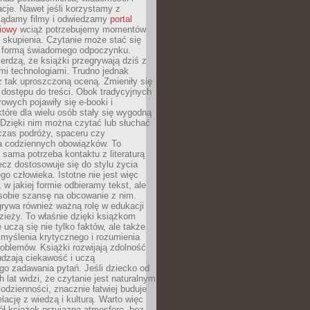
cje. Nawet jeśli korzystamy z
glądamy filmy i odwiedzamy
portal
iowy
wciąż potrzebujemy momentów
 skupienia. Czytanie może stać się
ą formą świadomego odpoczynku.
ierdzą, że książki przegrywają dziś z
i technologiami. Trudno jednak
z tak uproszczoną oceną. Zmieniły się
 dostępu do treści. Obok tradycyjnych
owych pojawiły się e-booki i
które dla wielu osób stały się wygodną
 Dzięki nim można czytać lub słuchać
czas podróży, spaceru czy
 codziennych obowiązków. To
 sama potrzeba kontaktu z literaturą
lecz dostosowuje się do stylu życia
o człowieka. Istotne nie jest więc
, w jakiej formie odbieramy tekst, ale
sobie szansę na obcowanie z nim.
rywa również ważną rolę w edukacji
dzieży. To właśnie dzięki książkom
 uczą się nie tylko faktów, ale także
i, myślenia krytycznego i rozumienia
oblemów. Książki rozwijają zdolność
udzają ciekawość i uczą
go zadawania pytań. Jeśli dziecko od
 lat widzi, że czytanie jest naturalnym
dzienności, znacznie łatwiej buduje
lację z wiedzą i kulturą. Warto więc
ł książek przyjazną atmosferę, bez