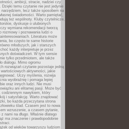
otności, ambicji, stracie, nadziei czy
. Dzięki temu czytanie nie jest jedynie
 narzędziem, lecz także sposobem na
własnej świadomości. Warto pamiętać,
udują też wspólnoty. Kluby czytelnicze,
torskie, dyskusje o ulubionych
 czy wymiana rekomendacji tworzą
o rozmowy i poznawania ludzi o
ainteresowaniach. Literatura może
enia, bo często te same historie
równo młodszych, jak i starszych
 choć każdy interpretuje je przez
snych doświadczeń. W tym sensie
 nie tylko przedmiotem, ale także
do dialogu. Mimo ogromu
h rozwiązań czytanie pozostaje jedną
j wartościowych aktywności, jakie
ęgnować. Uczy myślenia, rozwija
nia wyobraźnię i pomaga lepiej
bie oraz innych ludzi. Nie musi
wiązku ani elitarnej pasji. Może być
 codziennym nawykiem, który
kój i satysfakcję. Warto znajdować
żki, bo każda przeczytana strona
złowieku ślad. Czasem jest to nowa
sem wzruszenie, a czasem pytanie,
e z nami na długo. Właśnie dlatego
ciąż ma znaczenie i prawdopodobnie
straci.
iążek od wieków towarzyszy ludziom