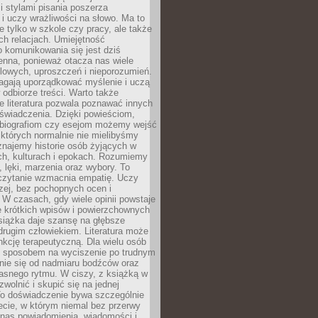
 stylami pisania poszerza
i uczy wrażliwości na słowo. Ma to
e tylko w szkole czy pracy, ale także
h relacjach. Umiejętność
 komunikowania się jest dziś
enna, ponieważ otacza nas wiele
lowych, uproszczeń i nieporozumień.
agają uporządkować myślenie i uczą
odbiorze treści. Warto także
 literatura pozwala poznawać innych
doświadczenia. Dzięki powieściom,
 biografiom czy esejom możemy wejść
 których normalnie nie mielibyśmy
znajemy historie osób żyjących w
ch, kulturach i epokach. Rozumiemy
, lęki, marzenia oraz wybory. To
 czytanie wzmacnia empatię. Uczy
zej, bez pochopnych ocen i
 W czasach, gdy wiele opinii powstaje
e krótkich wpisów i powierzchownych
książka daje szansę na głębsze
drugim człowiekiem. Literatura może
unkcję terapeutyczną. Dla wielu osób
st sposobem na wyciszenie po trudnym
nie się od nadmiaru bodźców oraz
asnego rytmu. W ciszy, z książką w
 zwolnić i skupić się na jednej
To doświadczenie bywa szczególnie
ecie, w którym niemal bez przerwy
 nas powiadomienia, wiadomości i