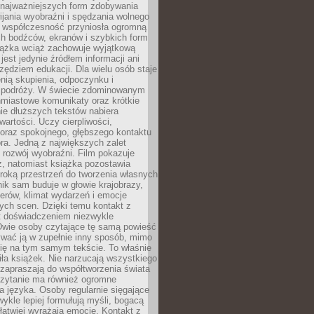
 najważniejszych form zdobywania
ijania wyobraźni i spędzania wolnego
 współczesność przyniosła ogromną
ch bodźców, ekranów i szybkich form
siążka wciąż zachowuje wyjątkową
jest jedynie źródłem informacji ani
ędziem edukacji. Dla wielu osób staje
enią skupienia, odpoczynku i
 podróży. W świecie zdominowanym
hmiastowe komunikaty oraz krótkie
nie dłuższych tekstów nabiera
wartości. Uczy cierpliwości,
 oraz spokojnego, głębszego kontaktu
ra. Jedną z największych zalet
t rozwój wyobraźni. Film pokazuje
z, natomiast książka pozostawia
roką przestrzeń do tworzenia własnych
lnik sam buduje w głowie krajobrazy,
erów, klimat wydarzeń i emocje
ych scen. Dzięki temu kontakt z
est doświadczeniem niezwykle
Dwie osoby czytające tę samą powieść
wać ją w zupełnie inny sposób, mimo
się na tym samym tekście. To właśnie
iła książek. Nie narzucają wszystkiego
 zapraszają do współtworzenia świata
Czytanie ma również ogromne
a języka. Osoby regularnie sięgające
wykle lepiej formułują myśli, bogacą
 łatwiej wyrażają emocje. Kontakt z