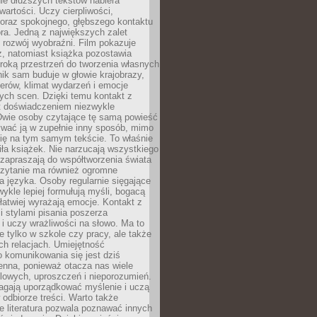
nie dłuższych tekstów nabiera
wartości. Uczy cierpliwości,
 oraz spokojnego, głębszego kontaktu
ra. Jedną z największych zalet
t rozwój wyobraźni. Film pokazuje
z, natomiast książka pozostawia
roką przestrzeń do tworzenia własnych
lnik sam buduje w głowie krajobrazy,
erów, klimat wydarzeń i emocje
ych scen. Dzięki temu kontakt z
est doświadczeniem niezwykle
Dwie osoby czytające tę samą powieść
wać ją w zupełnie inny sposób, mimo
się na tym samym tekście. To właśnie
iła książek. Nie narzucają wszystkiego
 zapraszają do współtworzenia świata
Czytanie ma również ogromne
a języka. Osoby regularnie sięgające
wykle lepiej formułują myśli, bogacą
 łatwiej wyrażają emocje. Kontakt z
 stylami pisania poszerza
i uczy wrażliwości na słowo. Ma to
e tylko w szkole czy pracy, ale także
h relacjach. Umiejętność
 komunikowania się jest dziś
enna, ponieważ otacza nas wiele
lowych, uproszczeń i nieporozumień.
agają uporządkować myślenie i uczą
odbiorze treści. Warto także
 literatura pozwala poznawać innych