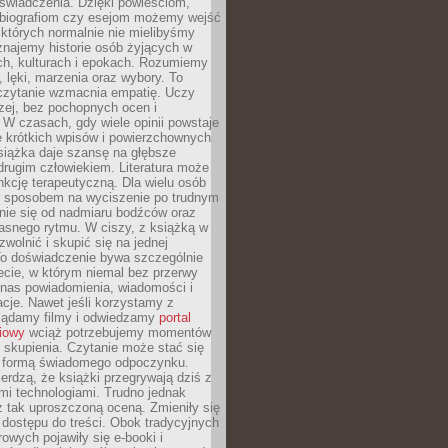
doświadczenia. Dzięki powieściom,
 biografiom czy esejom możemy wejść
 których normalnie nie mielibyśmy
znajemy historie osób żyjących w
ch, kulturach i epokach. Rozumiemy
, lęki, marzenia oraz wybory. To
 czytanie wzmacnia empatię. Uczy
zej, bez pochopnych ocen i
 W czasach, gdy wiele opinii powstaje
e krótkich wpisów i powierzchownych
książka daje szansę na głębsze
drugim człowiekiem. Literatura może
unkcję terapeutyczną. Dla wielu osób
st sposobem na wyciszenie po trudnym
nie się od nadmiaru bodźców oraz
asnego rytmu. W ciszy, z książką w
 zwolnić i skupić się na jednej
To doświadczenie bywa szczególnie
ecie, w którym niemal bez przerwy
 nas powiadomienia, wiadomości i
cje. Nawet jeśli korzystamy z
glądamy filmy i odwiedzamy
portal
iowy
wciąż potrzebujemy momentów
 skupienia. Czytanie może stać się
ą formą świadomego odpoczynku.
ierdzą, że książki przegrywają dziś z
i technologiami. Trudno jednak
z tak uproszczoną oceną. Zmieniły się
 dostępu do treści. Obok tradycyjnych
owych pojawiły się e-booki i