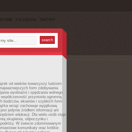
SCRIBE
FACEBOOK
TWITTER
iążek od wieków towarzyszy ludziom
 najważniejszych form zdobywania
ijania wyobraźni i spędzania wolnego
 współczesność przyniosła ogromną
ch bodźców, ekranów i szybkich form
siążka wciąż zachowuje wyjątkową
jest jedynie źródłem informacji ani
ędziem edukacji. Dla wielu osób staje
enią skupienia, odpoczynku i
 podróży. W świecie zdominowanym
hmiastowe komunikaty oraz krótkie