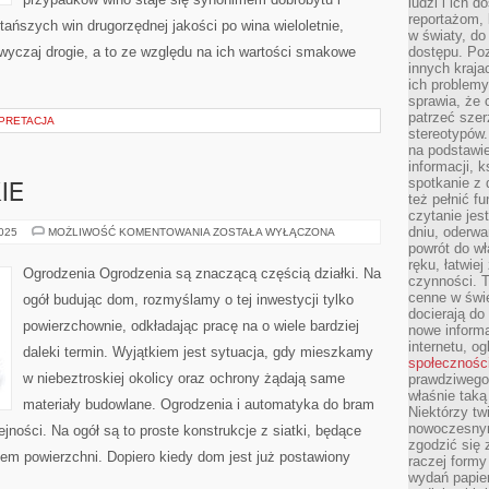
ludzi i ich 
reportażom,
tańszych win drugorzędnej jakości po wina wieloletnie,
w światy, do
wyczaj drogie, a to ze względu na ich wartości smakowe
dostępu. Po
innych kraja
ich problemy
sprawia, że
patrzeć szer
RPRETACJA
stereotypów.
na podstawi
informacji, 
spotkanie z 
IE
też pełnić f
czytanie je
dniu, oderwa
USŁUGI
2025
MOŻLIWOŚĆ KOMENTOWANIA
ZOSTAŁA WYŁĄCZONA
DEKARSKIE
powrót do wł
ręku, łatwiej
Ogrodzenia Ogrodzenia są znaczącą częścią działki. Na
czynności. 
cenne w świ
ogół budując dom, rozmyślamy o tej inwestycji tylko
docierają do
powierzchownie, odkładając pracę na o wiele bardziej
nowe informa
internetu, o
daleki termin. Wyjątkiem jest sytuacja, gdy mieszkamy
społecznośc
w niebeztroskiej okolicy oraz ochrony żądają same
prawdziwego
właśnie tak
materiały budowlane. Ogrodzenia i automatyka do bram
Niektórzy tw
nowoczesnym
jności. Na ogół są to proste konstrukcje z siatki, będące
zgodzić się 
m powierzchni. Dopiero kiedy dom jest już postawiony
raczej formy
wydań papier