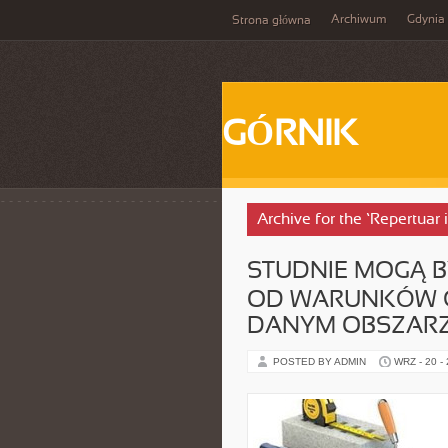
Archiwum
Gdynia
Strona główna
GÓRNIK
Archive for the ‘Repertuar 
STUDNIE MOGĄ 
OD WARUNKÓW 
DANYM OBSZAR
POSTED BY ADMIN
WRZ - 20 -