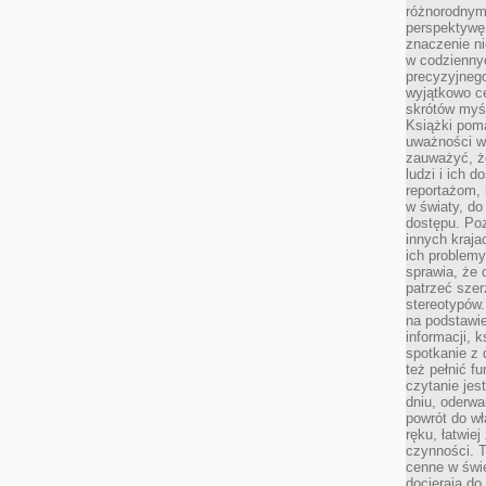
różnorodnymi
perspektywę 
znaczenie ni
w codziennyc
precyzyjnego
wyjątkowo c
skrótów myś
Książki pom
uważności w 
zauważyć, że
ludzi i ich 
reportażom,
w światy, do
dostępu. Po
innych kraja
ich problemy
sprawia, że
patrzeć szer
stereotypów.
na podstawi
informacji, 
spotkanie z 
też pełnić f
czytanie je
dniu, oderwa
powrót do wł
ręku, łatwiej
czynności. 
cenne w świ
docierają do