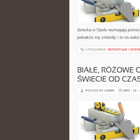
dziecka w Opolu wymagają pomocy.
jednakże się zmieniły i to na wal
CATEGORIES:
REPERTUAR I INTE
BIAŁE, RÓŻOWE 
ŚWIECIE OD CZ
POSTED BY ADMIN
WRZ - 18 -