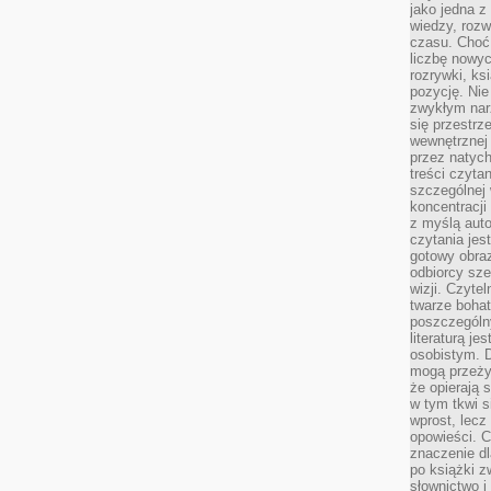
jako jedna z
wiedzy, rozw
czasu. Choć
liczbę nowy
rozrywki, k
pozycję. Nie 
zwykłym narz
się przestrz
wewnętrznej
przez natyc
treści czyta
szczególnej 
koncentracji
z myślą auto
czytania jes
gotowy obra
odbiorcy sze
wizji. Czyte
twarze bohat
poszczególn
literaturą j
osobistym. 
mogą przeży
że opierają 
w tym tkwi s
wprost, lecz
opowieści. 
znaczenie dl
po książki z
słownictwo i