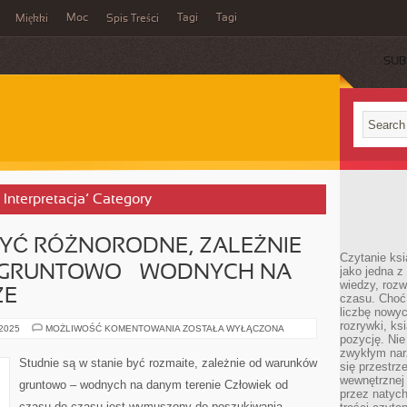
Moc
Tagi
Tagi
Miękki
Spis Treści
SUB
i Interpretacja’ Category
BYĆ RÓŻNORODNE, ZALEŻNIE
Czytanie ks
GRUNTOWO – WODNYCH NA
jako jedna z
wiedzy, rozw
ZE
czasu. Choć
liczbę nowy
rozrywki, k
STUDNIE
 2025
MOŻLIWOŚĆ KOMENTOWANIA
ZOSTAŁA WYŁĄCZONA
MOGĄ
pozycję. Nie 
BYĆ
zwykłym narz
RÓŻNORODNE,
Studnie są w stanie być rozmaite, zależnie od warunków
się przestrz
ZALEŻNIE
OD
wewnętrznej
gruntowo – wodnych na danym terenie Człowiek od
WARUNKÓW
przez natyc
GRUNTOWO
czasu do czasu jest wymuszony do poszukiwania