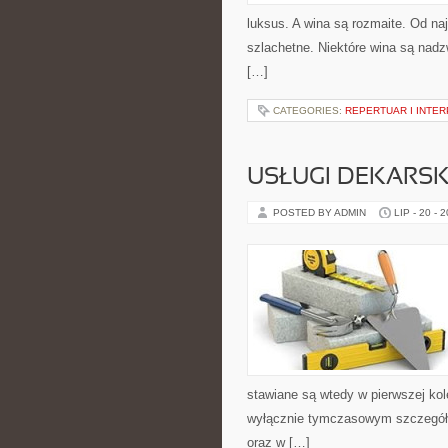
luksus. A wina są rozmaite. Od naj
szlachetne. Niektóre wina są nadz
[…]
CATEGORIES:
REPERTUAR I INTE
USŁUGI DEKARSK
POSTED BY ADMIN
LIP - 20 - 
stawiane są wtedy w pierwszej kole
wyłącznie tymczasowym szczegółe
oraz w […]