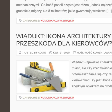
mechanicznymi. Grubość paneli często jest różna, jednak najczęś
grubością między 4 a 8 milimetrów, jakie gwarantują właściwe […]
CATEGORIES:
KOMUNIKACJA W ZWIĄZKU
WIADUKT: IKONA ARCHITEKTURY
PRZESZKODA DLA KIEROWCÓW
POSTED BY ADMIN
KWI - 1 - 2025
MOŻLIWOŚĆ KOMENTOWAN
Wiadukt - zjawisko charakt
miast, ale czy rzeczywiście
przemieszczanie się czy te
kierowców? Czy jest ikoną a
zbędnym obiektem na drod
CATEGORIES:
KOMUNIKACJA W ZWIĄZKU