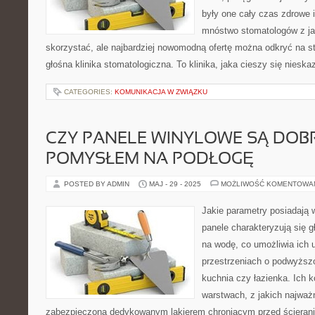
były one cały czas zdrowe i
mnóstwo stomatologów z ja
skorzystać, ale najbardziej nowomodną ofertę można odkryć na st
głośna klinika stomatologiczna. To klinika, jaka cieszy się nieska
CATEGORIES:
KOMUNIKACJA W ZWIĄZKU
CZY PANELE WINYLOWE SĄ DOB
POMYSŁEM NA PODŁOGĘ
POSTED BY ADMIN
MAJ - 29 - 2025
MOŻLIWOŚĆ KOMENTOWA
Jakie parametry posiadają 
panele charakteryzują się 
na wodę, co umożliwia ich 
przestrzeniach o podwyższon
kuchnia czy łazienka. Ich k
warstwach, z jakich najważn
zabezpieczona dedykowanym lakierem chroniącym przed ścieran