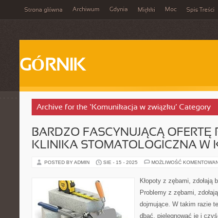
Archiwum
Gdynia
Moc
Strona główna
Miękki
Spis Treści
GÓRNIK
Archive for the ‘Komunikacja w związku’ Category
BARDZO FASCYNUJĄCĄ OFERTĘ 
KLINIKA STOMATOLOGICZNA W 
POSTED BY ADMIN
SIE - 15 - 2025
MOŻLIWOŚĆ KOMENTOWA
Kłopoty z zębami, zdołają 
Problemy z zębami, zdołają
dojmujące. W takim razie te
dbać, pielęgnować je i czyś