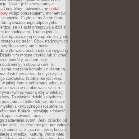
cje. Nawet jeśli korzystamy z
glądamy filmy i odwiedzamy
portal
iowy
wciąż potrzebujemy momentów
 skupienia. Czytanie może stać się
ą formą świadomego odpoczynku.
ierdzą, że książki przegrywają dziś z
i technologiami. Trudno jednak
z tak uproszczoną oceną. Zmieniły się
 dostępu do treści. Obok tradycyjnych
owych pojawiły się e-booki i
które dla wielu osób stały się wygodną
 Dzięki nim można czytać lub słuchać
czas podróży, spaceru czy
 codziennych obowiązków. To
 sama potrzeba kontaktu z literaturą
lecz dostosowuje się do stylu życia
o człowieka. Istotne nie jest więc
, w jakiej formie odbieramy tekst, ale
sobie szansę na obcowanie z nim.
rywa również ważną rolę w edukacji
dzieży. To właśnie dzięki książkom
 uczą się nie tylko faktów, ale także
i, myślenia krytycznego i rozumienia
oblemów. Książki rozwijają zdolność
udzają ciekawość i uczą
go zadawania pytań. Jeśli dziecko od
 lat widzi, że czytanie jest naturalnym
dzienności, znacznie łatwiej buduje
lację z wiedzą i kulturą. Warto więc
ł książek przyjazną atmosferę, bez