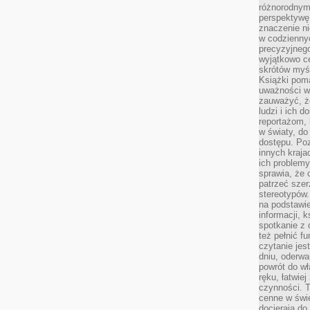
różnorodnymi
perspektywę 
znaczenie ni
w codziennyc
precyzyjnego
wyjątkowo c
skrótów myś
Książki pom
uważności w 
zauważyć, że
ludzi i ich 
reportażom,
w światy, do
dostępu. Po
innych kraja
ich problemy
sprawia, że
patrzeć szer
stereotypów.
na podstawi
informacji, 
spotkanie z 
też pełnić f
czytanie je
dniu, oderwa
powrót do wł
ręku, łatwiej
czynności. 
cenne w świ
docierają do