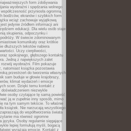
 najważniejszych form zdobywania
ijania wyobraźni i spędzania wolnego
 współczesność przyniosła ogromną
ch bodźców, ekranów i szybkich form
siążka wciąż zachowuje wyjątkową
jest jedynie źródłem informacji ani
ędziem edukacji. Dla wielu osób staje
enią skupienia, odpoczynku i
 podróży. W świecie zdominowanym
hmiastowe komunikaty oraz krótkie
nie dłuższych tekstów nabiera
wartości. Uczy cierpliwości,
 oraz spokojnego, głębszego kontaktu
ra. Jedną z największych zalet
t rozwój wyobraźni. Film pokazuje
z, natomiast książka pozostawia
roką przestrzeń do tworzenia własnych
lnik sam buduje w głowie krajobrazy,
erów, klimat wydarzeń i emocje
ych scen. Dzięki temu kontakt z
est doświadczeniem niezwykle
Dwie osoby czytające tę samą powieść
wać ją w zupełnie inny sposób, mimo
się na tym samym tekście. To właśnie
iła książek. Nie narzucają wszystkiego
 zapraszają do współtworzenia świata
Czytanie ma również ogromne
a języka. Osoby regularnie sięgające
wykle lepiej formułują myśli, bogacą
 łatwiej wyrażają emocje. Kontakt z