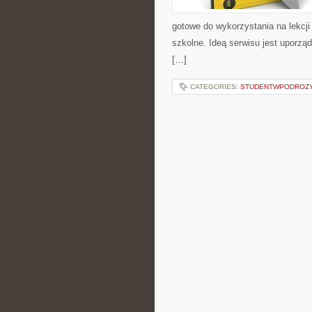
gotowe do wykorzystania na lekcji
szkolne. Ideą serwisu jest uporzą
[…]
CATEGORIES:
STUDENTWPODROZ