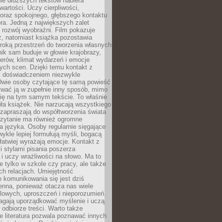
nie dłuższych tekstów nabiera
wartości. Uczy cierpliwości,
 oraz spokojnego, głębszego kontaktu
ra. Jedną z największych zalet
t rozwój wyobraźni. Film pokazuje
z, natomiast książka pozostawia
roką przestrzeń do tworzenia własnych
lnik sam buduje w głowie krajobrazy,
erów, klimat wydarzeń i emocje
ych scen. Dzięki temu kontakt z
est doświadczeniem niezwykle
Dwie osoby czytające tę samą powieść
wać ją w zupełnie inny sposób, mimo
się na tym samym tekście. To właśnie
iła książek. Nie narzucają wszystkiego
 zapraszają do współtworzenia świata
Czytanie ma również ogromne
a języka. Osoby regularnie sięgające
wykle lepiej formułują myśli, bogacą
 łatwiej wyrażają emocje. Kontakt z
 stylami pisania poszerza
i uczy wrażliwości na słowo. Ma to
e tylko w szkole czy pracy, ale także
h relacjach. Umiejętność
 komunikowania się jest dziś
enna, ponieważ otacza nas wiele
lowych, uproszczeń i nieporozumień.
agają uporządkować myślenie i uczą
odbiorze treści. Warto także
 literatura pozwala poznawać innych