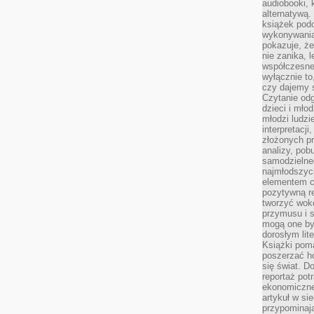
audiobooki, 
alternatywą.
książek pod
wykonywania
pokazuje, że
nie zanika, 
współczesneg
wyłącznie to
czy dajemy 
Czytanie odg
dzieci i mło
młodzi ludzie
interpretacj
złożonych pr
analizy, pob
samodzielne
najmłodszych
elementem co
pozytywną re
tworzyć wokó
przymusu i s
mogą one by
dorosłym lite
Książki pom
poszerzać ho
się świat. D
reportaż pot
ekonomiczne 
artykuł w si
przypominaj