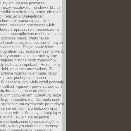
 stylami pisania poszerza
i uczy wrażliwości na słowo. Ma to
e tylko w szkole czy pracy, ale także
h relacjach. Umiejętność
 komunikowania się jest dziś
enna, ponieważ otacza nas wiele
lowych, uproszczeń i nieporozumień.
agają uporządkować myślenie i uczą
odbiorze treści. Warto także
 literatura pozwala poznawać innych
doświadczenia. Dzięki powieściom,
 biografiom czy esejom możemy wejść
 których normalnie nie mielibyśmy
znajemy historie osób żyjących w
ch, kulturach i epokach. Rozumiemy
, lęki, marzenia oraz wybory. To
 czytanie wzmacnia empatię. Uczy
zej, bez pochopnych ocen i
 W czasach, gdy wiele opinii powstaje
e krótkich wpisów i powierzchownych
książka daje szansę na głębsze
drugim człowiekiem. Literatura może
unkcję terapeutyczną. Dla wielu osób
st sposobem na wyciszenie po trudnym
nie się od nadmiaru bodźców oraz
asnego rytmu. W ciszy, z książką w
 zwolnić i skupić się na jednej
To doświadczenie bywa szczególnie
ecie, w którym niemal bez przerwy
 nas powiadomienia, wiadomości i