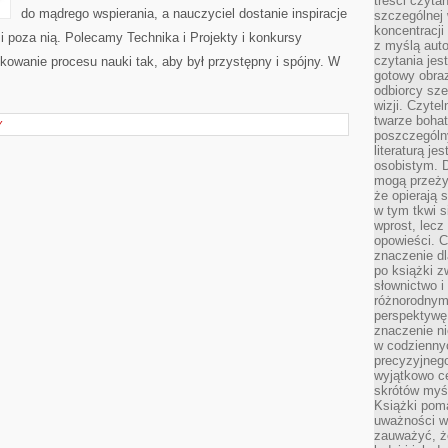
treści czyta
do mądrego wspierania, a nauczyciel dostanie inspiracje
szczególnej 
koncentracji
 i poza nią. Polecamy Technika i Projekty i konkursy
z myślą auto
czytania jes
dkowanie procesu nauki tak, aby był przystępny i spójny. W
gotowy obra
odbiorcy sze
wizji. Czyte
twarze bohat
Y
poszczególn
literaturą j
osobistym. 
mogą przeży
że opierają 
w tym tkwi s
wprost, lecz
opowieści. 
znaczenie dl
po książki z
słownictwo i
różnorodnymi
perspektywę 
znaczenie ni
w codziennyc
precyzyjnego
wyjątkowo c
skrótów myś
Książki pom
uważności w 
zauważyć, że