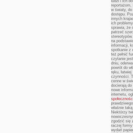
ludzi i ich 
reportażom,
w światy, do
dostępu. Po
innych kraja
ich problemy
sprawia, że
patrzeć szer
stereotypów.
na podstawi
informacji, 
spotkanie z 
też pełnić f
czytanie je
dniu, oderwa
powrót do wł
ręku, łatwiej
czynności. 
cenne w świ
docierają do
nowe informa
internetu, o
społecznośc
prawdziwego
właśnie tak
Niektórzy tw
nowoczesnym
zgodzić się 
raczej formy
wydań papier