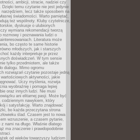
otności, ambicji, stracie, nadziei czy
. Dzięki temu czytanie nie jest jedynie
 narzędziem, lecz także sposobem na
własnej świadomości. Warto pamiętać,
udują też wspólnoty. Kluby czytelnicze,
torskie, dyskusje o ulubionych
 czy wymiana rekomendacji tworzą
o rozmowy i poznawania ludzi o
ainteresowaniach. Literatura może
enia, bo często te same historie
równo młodszych, jak i starszych
 choć każdy interpretuje je przez
snych doświadczeń. W tym sensie
 nie tylko przedmiotem, ale także
do dialogu. Mimo ogromu
h rozwiązań czytanie pozostaje jedną
j wartościowych aktywności, jakie
ęgnować. Uczy myślenia, rozwija
nia wyobraźnię i pomaga lepiej
bie oraz innych ludzi. Nie musi
wiązku ani elitarnej pasji. Może być
 codziennym nawykiem, który
kój i satysfakcję. Warto znajdować
żki, bo każda przeczytana strona
złowieku ślad. Czasem jest to nowa
sem wzruszenie, a czasem pytanie,
e z nami na długo. Właśnie dlatego
ciąż ma znaczenie i prawdopodobnie
straci.
iążek od wieków towarzyszy ludziom