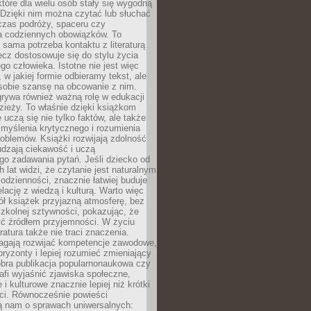
które dla wielu osób stały się wygodną
 Dzięki nim można czytać lub słuchać
czas podróży, spaceru czy
 codziennych obowiązków. To
 sama potrzeba kontaktu z literaturą
lecz dostosowuje się do stylu życia
o człowieka. Istotne nie jest więc
, w jakiej formie odbieramy tekst, ale
sobie szansę na obcowanie z nim.
rywa również ważną rolę w edukacji
dzieży. To właśnie dzięki książkom
 uczą się nie tylko faktów, ale także
i, myślenia krytycznego i rozumienia
oblemów. Książki rozwijają zdolność
udzają ciekawość i uczą
go zadawania pytań. Jeśli dziecko od
 lat widzi, że czytanie jest naturalnym
dzienności, znacznie łatwiej buduje
lację z wiedzą i kulturą. Warto więc
ł książek przyjazną atmosferę, bez
zkolnej sztywności, pokazując, że
ć źródłem przyjemności. W życiu
ratura także nie traci znaczenia.
agają rozwijać kompetencje zawodowe,
ryzonty i lepiej rozumieć zmieniający
obra publikacja popularnonaukowa czy
rafi wyjaśnić zjawiska społeczne,
i kulturowe znacznie lepiej niż krótki
eci. Równocześnie powieści
ą nam o sprawach uniwersalnych: