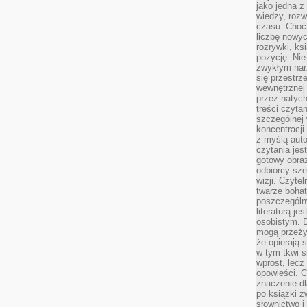
jako jedna z
wiedzy, rozw
czasu. Choć
liczbę nowy
rozrywki, k
pozycję. Nie 
zwykłym narz
się przestrz
wewnętrznej
przez natyc
treści czyta
szczególnej 
koncentracji
z myślą auto
czytania jes
gotowy obra
odbiorcy sze
wizji. Czyte
twarze bohat
poszczególn
literaturą j
osobistym. 
mogą przeży
że opierają 
w tym tkwi s
wprost, lecz
opowieści. 
znaczenie dl
po książki z
słownictwo i