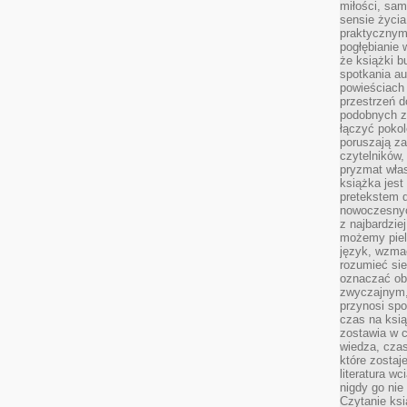
miłości, sam
sensie życia
praktycznym
pogłębianie 
że książki b
spotkania au
powieściach
przestrzeń d
podobnych z
łączyć pokol
poruszają za
czytelników,
pryzmat wła
książka jest
pretekstem 
nowoczesnyc
z najbardzie
możemy piel
język, wzmac
rozumieć sie
oznaczać obo
zwyczajnym,
przynosi spo
czas na ksią
zostawia w c
wiedza, cza
które zostaj
literatura w
nigdy go nie 
Czytanie ks