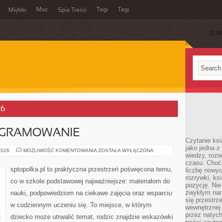
Moc
Tagi
Tagi
Miękki
Spis Treści
SUB
26
OGRAMOWANIE
Czytanie ks
jako jedna z
ROBOTYKA
2026
MOŻLIWOŚĆ KOMENTOWANIA
ZOSTAŁA WYŁĄCZONA
wiedzy, rozw
I
PROGRAMOWANIE
czasu. Choć
sptopolka.pl to praktyczna przestrzeń poświęcona temu,
liczbę nowy
rozrywki, k
co w szkole podstawowej najważniejsze: materiałom do
pozycję. Nie 
zwykłym narz
nauki, podpowiedziom na ciekawe zajęcia oraz wsparciu
się przestrz
w codziennym uczeniu się. To miejsce, w którym
wewnętrznej
przez natyc
dziecko może utrwalić temat, rodzic znajdzie wskazówki