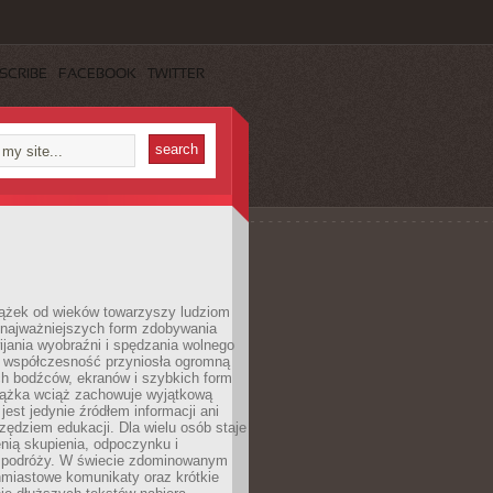
SCRIBE
FACEBOOK
TWITTER
iążek od wieków towarzyszy ludziom
 najważniejszych form zdobywania
ijania wyobraźni i spędzania wolnego
 współczesność przyniosła ogromną
ch bodźców, ekranów i szybkich form
siążka wciąż zachowuje wyjątkową
jest jedynie źródłem informacji ani
ędziem edukacji. Dla wielu osób staje
enią skupienia, odpoczynku i
 podróży. W świecie zdominowanym
hmiastowe komunikaty oraz krótkie