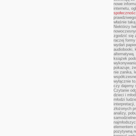
nowe informa
internetu, o
społecznośc
prawdziwego
właśnie tak
Niektórzy tw
nowoczesnym
zgodzić się 
raczej formy
wydań papier
audiobooki, 
alternatywą.
książek pod
wykonywania
pokazuje, że
nie zanika, 
współczesneg
wyłącznie to
czy dajemy 
Czytanie odg
dzieci i mło
młodzi ludzie
interpretacj
złożonych pr
analizy, pob
samodzielne
najmłodszych
elementem co
pozytywną re
tworzyć wokó