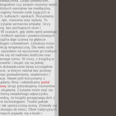
doświadczenia. Dzięki powieściom,
 biografiom czy esejom możemy wejść
 których normalnie nie mielibyśmy
znajemy historie osób żyjących w
ch, kulturach i epokach. Rozumiemy
, lęki, marzenia oraz wybory. To
 czytanie wzmacnia empatię. Uczy
zej, bez pochopnych ocen i
 W czasach, gdy wiele opinii powstaje
e krótkich wpisów i powierzchownych
książka daje szansę na głębsze
drugim człowiekiem. Literatura może
unkcję terapeutyczną. Dla wielu osób
st sposobem na wyciszenie po trudnym
nie się od nadmiaru bodźców oraz
asnego rytmu. W ciszy, z książką w
 zwolnić i skupić się na jednej
To doświadczenie bywa szczególnie
ecie, w którym niemal bez przerwy
 nas powiadomienia, wiadomości i
cje. Nawet jeśli korzystamy z
glądamy filmy i odwiedzamy
portal
iowy
wciąż potrzebujemy momentów
 skupienia. Czytanie może stać się
ą formą świadomego odpoczynku.
ierdzą, że książki przegrywają dziś z
i technologiami. Trudno jednak
z tak uproszczoną oceną. Zmieniły się
 dostępu do treści. Obok tradycyjnych
owych pojawiły się e-booki i