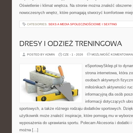
Oświetlenie i klimat wnętrza. Na stronie można znaleźć obszerne
nowoczesnych wnętrz, które pomagają stworzyć komfortowe miejs
CATEGORIES:
SEKS A MEDIA SPOŁECZNOŚCIOWE I SEXTING
DRESY I ODZIEŻ TRENINGOWA
POSTED BY ADMIN
CZE - 1 - 2026
MOŻLIWOŚĆ KOMENTOWAN
eSportowySklep.pl to dynam
strona internetowa, która z
osobach aktywnych fizyczn
miłośnikach aktywności ruc
informacyjną dla osób pos
informacji dotyczących ubr
sportowych, a także różnego rodzaju dodatków sportowych. Dzięki
użytkownik może znaleźć inspiracje, które pomogą mu w wyborz
wyposażenia do uprawiania sportu. Polecam Akcesoria i dodatki i
można […]