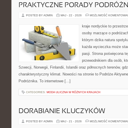
PRAKTYCZNE PORADY PODRÓŻN
POSTED BY ADMIN
MAJ - 22 - 2026
MOŻLIWOŚĆ KOMENTOWA
kraje nordyckie to przestrz
osoby marzące o podróżach
którym dzika natura spotyka
każda wycieczka może stać
pasji. Strona poświęcona t
przewodnikiem dla osób, kt
Szwecji, Norwegii, Finlandii, Islandii oraz północnych terenów, gdz
charakterystyczny klimat. Nowości na stronie to Podróże Aktywn
Podróżnika. To internetowe […]
CATEGORIES:
MODA ULICZNA W RÓŻNYCH KRAJACH
DORABIANIE KLUCZYKÓW
POSTED BY ADMIN
MAJ - 21 - 2026
MOŻLIWOŚĆ KOMENTOWA