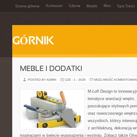
Archiwum
Gdynia
Moc
Strona główna
Miękki
Spis Treści
GÓRNIK
MEBLE I DODATKI
POSTED BY ADMIN
CZE - 1 - 2026
MOŻLIWOŚĆ KOMENTOWAN
M-Loft Design to innowacyj
tematyce aranżacji wnętrz, 
poszukujące stylowych po
oraz nowoczesnego wnętrza
wszystkich, którzy interes
z architekturą, dekoracją 
inspiracjami w świecie wyposażenia i wystroju. Zobacz także Oświe