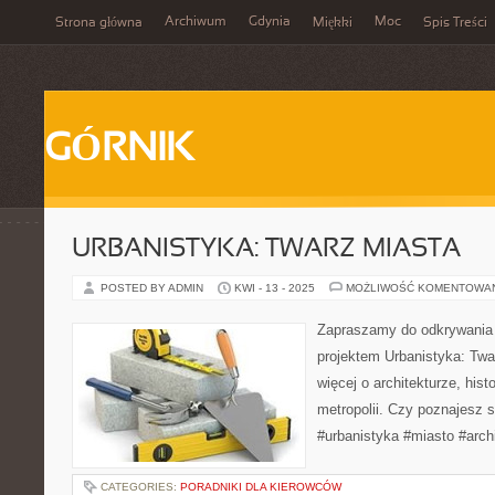
Archiwum
Gdynia
Moc
Strona główna
Miękki
Spis Treści
GÓRNIK
URBANISTYKA: TWARZ MIASTA
POSTED BY ADMIN
KWI - 13 - 2025
MOŻLIWOŚĆ KOMENTOWA
Zapraszamy do odkrywania
projektem Urbanistyka: Twa
więcej o architekturze, hist
metropolii. Czy poznajesz 
#urbanistyka #miasto #arch
CATEGORIES:
PORADNIKI DLA KIEROWCÓW