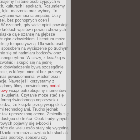
znajemy historie osób żyjących w
ch, kulturach i epokach. Rozumiemy
, lęki, marzenia oraz wybory. To
 czytanie wzmacnia empatię. Uczy
zej, bez pochopnych ocen i
 W czasach, gdy wiele opinii powstaje
e krótkich wpisów i powierzchownych
książka daje szansę na głębsze
drugim człowiekiem. Literatura może
unkcję terapeutyczną. Dla wielu osób
st sposobem na wyciszenie po trudnym
nie się od nadmiaru bodźców oraz
asnego rytmu. W ciszy, z książką w
 zwolnić i skupić się na jednej
To doświadczenie bywa szczególnie
ecie, w którym niemal bez przerwy
 nas powiadomienia, wiadomości i
cje. Nawet jeśli korzystamy z
glądamy filmy i odwiedzamy
portal
iowy
wciąż potrzebujemy momentów
 skupienia. Czytanie może stać się
ą formą świadomego odpoczynku.
ierdzą, że książki przegrywają dziś z
i technologiami. Trudno jednak
z tak uproszczoną oceną. Zmieniły się
 dostępu do treści. Obok tradycyjnych
owych pojawiły się e-booki i
które dla wielu osób stały się wygodną
 Dzięki nim można czytać lub słuchać
czas podróży, spaceru czy