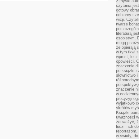
z myślą auto
czytania jes
gotowy obra
odbiorcy sze
wizji. Czyte
twarze bohat
poszczególn
literaturą j
osobistym. 
mogą przeży
że opierają 
w tym tkwi s
wprost, lecz
opowieści. 
znaczenie dl
po książki z
słownictwo i
różnorodnymi
perspektywę 
znaczenie ni
w codziennyc
precyzyjnego
wyjątkowo c
skrótów myś
Książki pom
uważności w 
zauważyć, że
ludzi i ich 
reportażom,
w światy, do