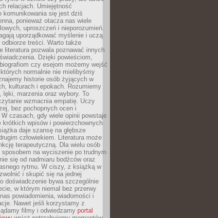
h relacjach. Umiejętność
 komunikowania się jest dziś
enna, ponieważ otacza nas wiele
lowych, uproszczeń i nieporozumień.
agają uporządkować myślenie i uczą
odbiorze treści. Warto także
 literatura pozwala poznawać innych
doświadczenia. Dzięki powieściom,
 biografiom czy esejom możemy wejść
 których normalnie nie mielibyśmy
znajemy historie osób żyjących w
ch, kulturach i epokach. Rozumiemy
, lęki, marzenia oraz wybory. To
 czytanie wzmacnia empatię. Uczy
zej, bez pochopnych ocen i
 W czasach, gdy wiele opinii powstaje
e krótkich wpisów i powierzchownych
książka daje szansę na głębsze
drugim człowiekiem. Literatura może
unkcję terapeutyczną. Dla wielu osób
st sposobem na wyciszenie po trudnym
nie się od nadmiaru bodźców oraz
asnego rytmu. W ciszy, z książką w
 zwolnić i skupić się na jednej
To doświadczenie bywa szczególnie
ecie, w którym niemal bez przerwy
 nas powiadomienia, wiadomości i
cje. Nawet jeśli korzystamy z
glądamy filmy i odwiedzamy
portal
iowy
wciąż potrzebujemy momentów