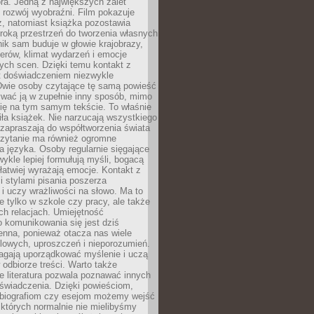
ra. Jedną z największych zalet
t rozwój wyobraźni. Film pokazuje
z, natomiast książka pozostawia
roką przestrzeń do tworzenia własnych
lnik sam buduje w głowie krajobrazy,
erów, klimat wydarzeń i emocje
ych scen. Dzięki temu kontakt z
est doświadczeniem niezwykle
Dwie osoby czytające tę samą powieść
wać ją w zupełnie inny sposób, mimo
się na tym samym tekście. To właśnie
iła książek. Nie narzucają wszystkiego
 zapraszają do współtworzenia świata
Czytanie ma również ogromne
a języka. Osoby regularnie sięgające
wykle lepiej formułują myśli, bogacą
 łatwiej wyrażają emocje. Kontakt z
 stylami pisania poszerza
i uczy wrażliwości na słowo. Ma to
e tylko w szkole czy pracy, ale także
h relacjach. Umiejętność
 komunikowania się jest dziś
enna, ponieważ otacza nas wiele
lowych, uproszczeń i nieporozumień.
agają uporządkować myślenie i uczą
odbiorze treści. Warto także
 literatura pozwala poznawać innych
doświadczenia. Dzięki powieściom,
 biografiom czy esejom możemy wejść
 których normalnie nie mielibyśmy