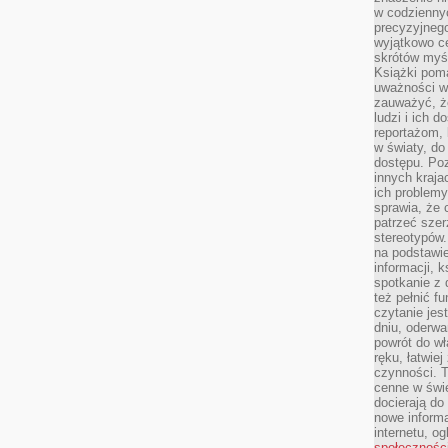
w codziennyc
precyzyjnego
wyjątkowo c
skrótów myś
Książki pom
uważności w 
zauważyć, że
ludzi i ich 
reportażom,
w światy, do
dostępu. Po
innych kraja
ich problemy
sprawia, że
patrzeć szer
stereotypów.
na podstawi
informacji, 
spotkanie z 
też pełnić f
czytanie je
dniu, oderwa
powrót do wł
ręku, łatwiej
czynności. 
cenne w świ
docierają do
nowe informa
internetu, o
społecznośc