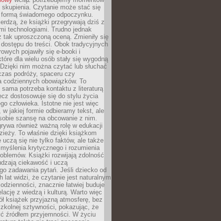
 skupienia. Czytanie może stać się
ą formą świadomego odpoczynku.
ierdzą, że książki przegrywają dziś z
i technologiami. Trudno jednak
z tak uproszczoną oceną. Zmieniły się
 dostępu do treści. Obok tradycyjnych
owych pojawiły się e-booki i
które dla wielu osób stały się wygodną
 Dzięki nim można czytać lub słuchać
czas podróży, spaceru czy
 codziennych obowiązków. To
 sama potrzeba kontaktu z literaturą
lecz dostosowuje się do stylu życia
o człowieka. Istotne nie jest więc
, w jakiej formie odbieramy tekst, ale
sobie szansę na obcowanie z nim.
rywa również ważną rolę w edukacji
dzieży. To właśnie dzięki książkom
 uczą się nie tylko faktów, ale także
i, myślenia krytycznego i rozumienia
oblemów. Książki rozwijają zdolność
udzają ciekawość i uczą
go zadawania pytań. Jeśli dziecko od
 lat widzi, że czytanie jest naturalnym
dzienności, znacznie łatwiej buduje
lację z wiedzą i kulturą. Warto więc
ł książek przyjazną atmosferę, bez
zkolnej sztywności, pokazując, że
ć źródłem przyjemności. W życiu