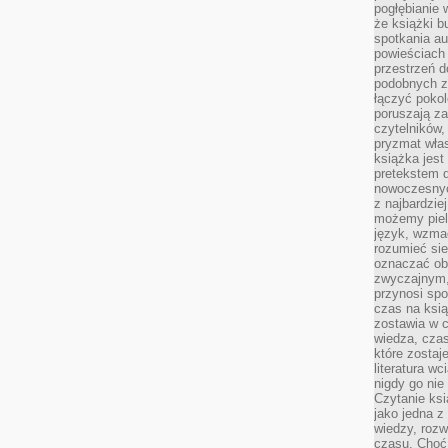
pogłębianie 
że książki b
spotkania au
powieściach
przestrzeń d
podobnych z
łączyć pokol
poruszają za
czytelników,
pryzmat wła
książka jest
pretekstem 
nowoczesnyc
z najbardzie
możemy piel
język, wzmac
rozumieć sie
oznaczać obo
zwyczajnym,
przynosi spo
czas na ksią
zostawia w c
wiedza, cza
które zostaj
literatura w
nigdy go nie 
Czytanie ks
jako jedna z
wiedzy, rozw
czasu. Choć