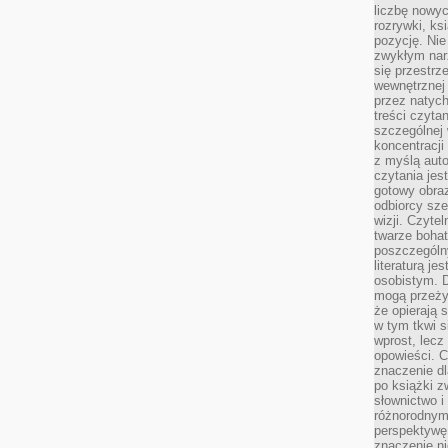
liczbę nowy
rozrywki, k
pozycję. Nie 
zwykłym narz
się przestrz
wewnętrznej
przez natyc
treści czyta
szczególnej 
koncentracji
z myślą auto
czytania jes
gotowy obra
odbiorcy sze
wizji. Czyte
twarze bohat
poszczególn
literaturą j
osobistym. 
mogą przeży
że opierają 
w tym tkwi s
wprost, lecz
opowieści. 
znaczenie dl
po książki z
słownictwo i
różnorodnymi
perspektywę 
znaczenie ni