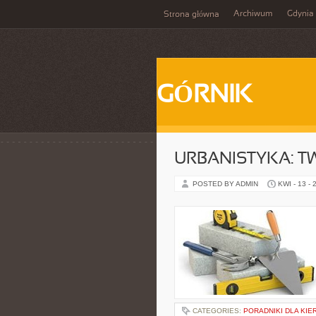
Archiwum
Gdynia
Strona główna
GÓRNIK
URBANISTYKA: T
POSTED BY ADMIN
KWI - 13 - 
CATEGORIES:
PORADNIKI DLA KI