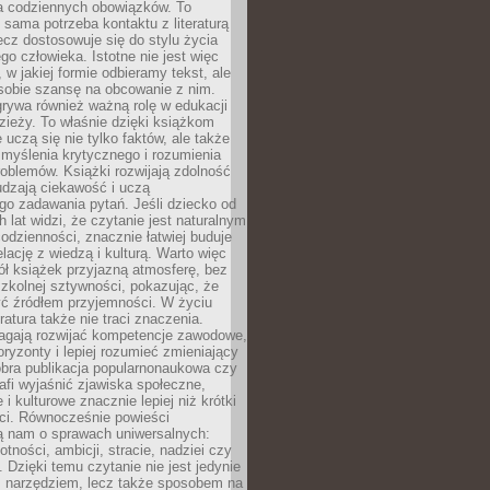
 codziennych obowiązków. To
 sama potrzeba kontaktu z literaturą
lecz dostosowuje się do stylu życia
o człowieka. Istotne nie jest więc
, w jakiej formie odbieramy tekst, ale
sobie szansę na obcowanie z nim.
rywa również ważną rolę w edukacji
dzieży. To właśnie dzięki książkom
 uczą się nie tylko faktów, ale także
i, myślenia krytycznego i rozumienia
oblemów. Książki rozwijają zdolność
udzają ciekawość i uczą
go zadawania pytań. Jeśli dziecko od
 lat widzi, że czytanie jest naturalnym
dzienności, znacznie łatwiej buduje
lację z wiedzą i kulturą. Warto więc
ł książek przyjazną atmosferę, bez
zkolnej sztywności, pokazując, że
ć źródłem przyjemności. W życiu
ratura także nie traci znaczenia.
agają rozwijać kompetencje zawodowe,
ryzonty i lepiej rozumieć zmieniający
obra publikacja popularnonaukowa czy
rafi wyjaśnić zjawiska społeczne,
i kulturowe znacznie lepiej niż krótki
eci. Równocześnie powieści
ą nam o sprawach uniwersalnych:
otności, ambicji, stracie, nadziei czy
. Dzięki temu czytanie nie jest jedynie
 narzędziem, lecz także sposobem na