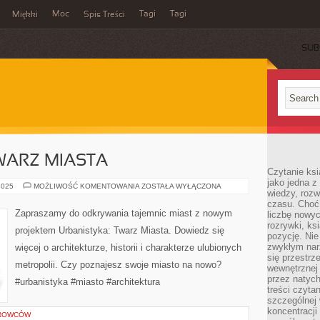
Moc
Tagi
Tagi
Miękki
Spis Treści
SUB
WARZ MIASTA
Czytanie ks
jako jedna z
URBANISTYKA:
2025
MOŻLIWOŚĆ KOMENTOWANIA
ZOSTAŁA WYŁĄCZONA
wiedzy, rozw
TWARZ
MIASTA
czasu. Choć
Zapraszamy do odkrywania tajemnic miast z nowym
liczbę nowy
rozrywki, k
projektem Urbanistyka: Twarz Miasta. Dowiedz się
pozycję. Nie 
zwykłym narz
więcej o architekturze, historii i charakterze ulubionych
się przestrz
metropolii. Czy poznajesz swoje miasto na nowo?
wewnętrznej
przez natyc
#urbanistyka #miasto #architektura
treści czyta
szczególnej 
koncentracji
EROWCÓW