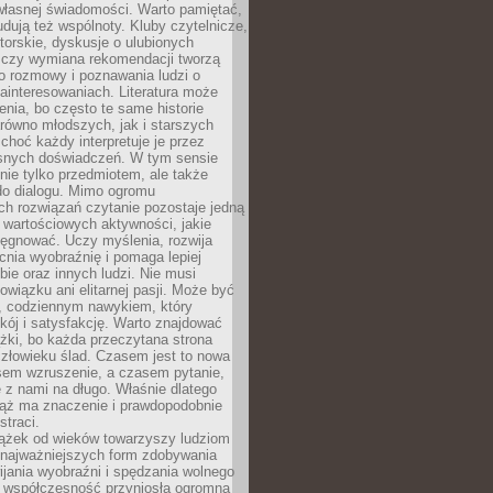
własnej świadomości. Warto pamiętać,
udują też wspólnoty. Kluby czytelnicze,
torskie, dyskusje o ulubionych
 czy wymiana rekomendacji tworzą
o rozmowy i poznawania ludzi o
ainteresowaniach. Literatura może
enia, bo często te same historie
równo młodszych, jak i starszych
 choć każdy interpretuje je przez
snych doświadczeń. W tym sensie
 nie tylko przedmiotem, ale także
do dialogu. Mimo ogromu
h rozwiązań czytanie pozostaje jedną
j wartościowych aktywności, jakie
ęgnować. Uczy myślenia, rozwija
nia wyobraźnię i pomaga lepiej
bie oraz innych ludzi. Nie musi
wiązku ani elitarnej pasji. Może być
 codziennym nawykiem, który
kój i satysfakcję. Warto znajdować
żki, bo każda przeczytana strona
złowieku ślad. Czasem jest to nowa
sem wzruszenie, a czasem pytanie,
e z nami na długo. Właśnie dlatego
ciąż ma znaczenie i prawdopodobnie
straci.
iążek od wieków towarzyszy ludziom
 najważniejszych form zdobywania
ijania wyobraźni i spędzania wolnego
 współczesność przyniosła ogromną