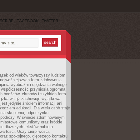
SCRIBE
FACEBOOK
TWITTER
iążek od wieków towarzyszy ludziom
 najważniejszych form zdobywania
ijania wyobraźni i spędzania wolnego
 współczesność przyniosła ogromną
ch bodźców, ekranów i szybkich form
siążka wciąż zachowuje wyjątkową
jest jedynie źródłem informacji ani
ędziem edukacji. Dla wielu osób staje
enią skupienia, odpoczynku i
 podróży. W świecie zdominowanym
hmiastowe komunikaty oraz krótkie
nie dłuższych tekstów nabiera
wartości. Uczy cierpliwości,
 oraz spokojnego, głębszego kontaktu