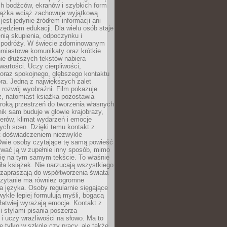
ch bodźców, ekranów i szybkich form
siążka wciąż zachowuje wyjątkową
jest jedynie źródłem informacji ani
ędziem edukacji. Dla wielu osób staje
enią skupienia, odpoczynku i
 podróży. W świecie zdominowanym
hmiastowe komunikaty oraz krótkie
nie dłuższych tekstów nabiera
wartości. Uczy cierpliwości,
 oraz spokojnego, głębszego kontaktu
ra. Jedną z największych zalet
t rozwój wyobraźni. Film pokazuje
z, natomiast książka pozostawia
roką przestrzeń do tworzenia własnych
lnik sam buduje w głowie krajobrazy,
erów, klimat wydarzeń i emocje
ych scen. Dzięki temu kontakt z
est doświadczeniem niezwykle
Dwie osoby czytające tę samą powieść
wać ją w zupełnie inny sposób, mimo
się na tym samym tekście. To właśnie
iła książek. Nie narzucają wszystkiego
 zapraszają do współtworzenia świata
Czytanie ma również ogromne
a języka. Osoby regularnie sięgające
wykle lepiej formułują myśli, bogacą
 łatwiej wyrażają emocje. Kontakt z
 stylami pisania poszerza
i uczy wrażliwości na słowo. Ma to
e tylko w szkole czy pracy, ale także