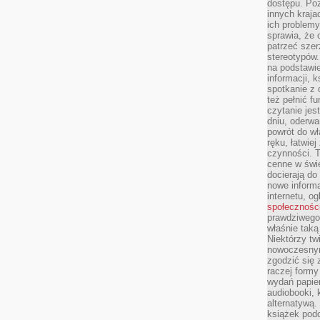
dostępu. Po
innych kraja
ich problemy
sprawia, że
patrzeć szer
stereotypów.
na podstawi
informacji, 
spotkanie z 
też pełnić f
czytanie je
dniu, oderwa
powrót do wł
ręku, łatwiej
czynności. 
cenne w świ
docierają do
nowe informa
internetu, o
społecznośc
prawdziwego
właśnie tak
Niektórzy tw
nowoczesnym
zgodzić się 
raczej formy
wydań papier
audiobooki, 
alternatywą.
książek pod