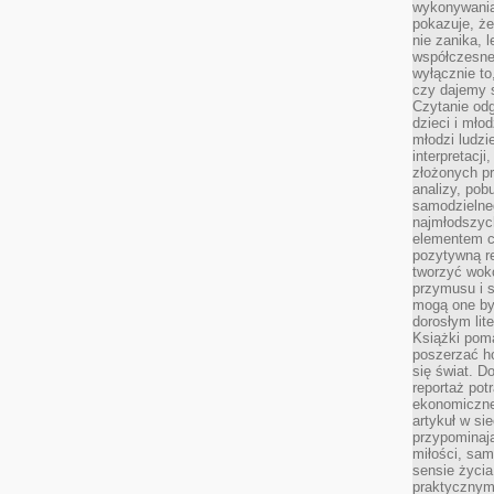
wykonywania
pokazuje, że
nie zanika, 
współczesneg
wyłącznie to
czy dajemy 
Czytanie odg
dzieci i mło
młodzi ludzie
interpretacj
złożonych pr
analizy, pob
samodzielne
najmłodszych
elementem co
pozytywną re
tworzyć wokó
przymusu i s
mogą one by
dorosłym lite
Książki pom
poszerzać ho
się świat. D
reportaż pot
ekonomiczne 
artykuł w si
przypominaj
miłości, sam
sensie życia
praktycznym