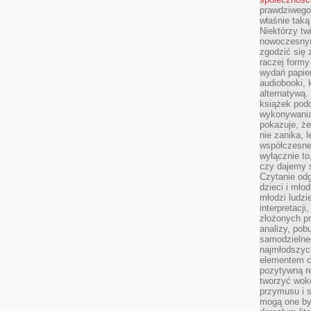
prawdziwego
właśnie tak
Niektórzy tw
nowoczesnym
zgodzić się 
raczej formy
wydań papier
audiobooki, 
alternatywą.
książek pod
wykonywania
pokazuje, że
nie zanika, 
współczesneg
wyłącznie to
czy dajemy 
Czytanie odg
dzieci i mło
młodzi ludzie
interpretacj
złożonych pr
analizy, pob
samodzielne
najmłodszych
elementem co
pozytywną re
tworzyć wokó
przymusu i s
mogą one by