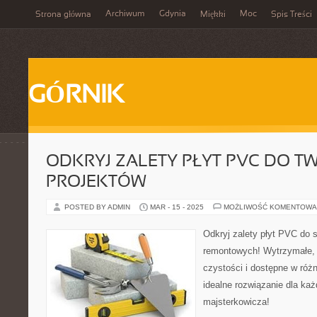
Archiwum
Gdynia
Moc
Strona główna
Miękki
Spis Treści
GÓRNIK
ODKRYJ ZALETY PŁYT PVC DO T
PROJEKTÓW
POSTED BY ADMIN
MAR - 15 - 2025
MOŻLIWOŚĆ KOMENTOWA
Odkryj zalety płyt PVC do 
remontowych! Wytrzymałe, 
czystości i dostępne w różn
idealne rozwiązanie dla k
majsterkowicza!