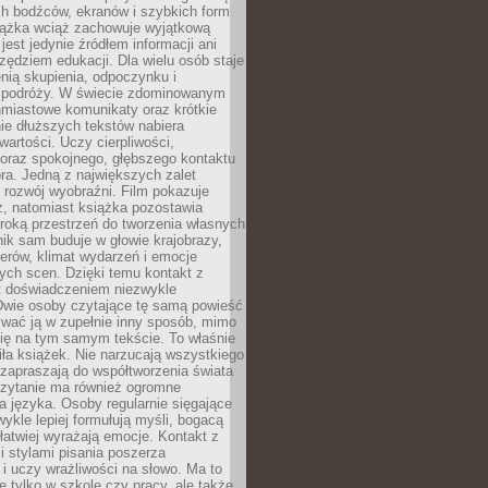
ch bodźców, ekranów i szybkich form
siążka wciąż zachowuje wyjątkową
jest jedynie źródłem informacji ani
ędziem edukacji. Dla wielu osób staje
enią skupienia, odpoczynku i
 podróży. W świecie zdominowanym
hmiastowe komunikaty oraz krótkie
nie dłuższych tekstów nabiera
wartości. Uczy cierpliwości,
 oraz spokojnego, głębszego kontaktu
ra. Jedną z największych zalet
t rozwój wyobraźni. Film pokazuje
z, natomiast książka pozostawia
roką przestrzeń do tworzenia własnych
lnik sam buduje w głowie krajobrazy,
erów, klimat wydarzeń i emocje
ych scen. Dzięki temu kontakt z
est doświadczeniem niezwykle
Dwie osoby czytające tę samą powieść
wać ją w zupełnie inny sposób, mimo
się na tym samym tekście. To właśnie
iła książek. Nie narzucają wszystkiego
 zapraszają do współtworzenia świata
Czytanie ma również ogromne
a języka. Osoby regularnie sięgające
wykle lepiej formułują myśli, bogacą
 łatwiej wyrażają emocje. Kontakt z
 stylami pisania poszerza
i uczy wrażliwości na słowo. Ma to
e tylko w szkole czy pracy, ale także