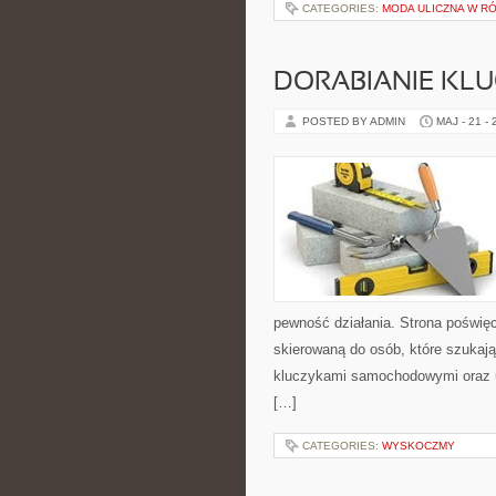
CATEGORIES:
MODA ULICZNA W R
DORABIANIE KL
POSTED BY ADMIN
MAJ - 21 -
pewność działania. Strona poświęc
skierowaną do osób, które szukaj
kluczykami samochodowymi oraz 
[…]
CATEGORIES:
WYSKOCZMY