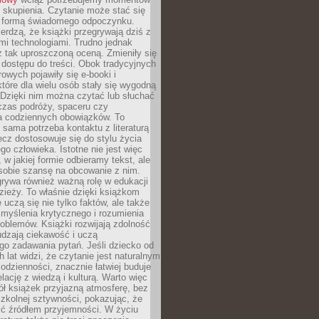
 skupienia. Czytanie może stać się
ą formą świadomego odpoczynku.
ierdzą, że książki przegrywają dziś z
i technologiami. Trudno jednak
z tak uproszczoną oceną. Zmieniły się
 dostępu do treści. Obok tradycyjnych
owych pojawiły się e-booki i
które dla wielu osób stały się wygodną
 Dzięki nim można czytać lub słuchać
czas podróży, spaceru czy
 codziennych obowiązków. To
 sama potrzeba kontaktu z literaturą
lecz dostosowuje się do stylu życia
o człowieka. Istotne nie jest więc
, w jakiej formie odbieramy tekst, ale
sobie szansę na obcowanie z nim.
rywa również ważną rolę w edukacji
dzieży. To właśnie dzięki książkom
 uczą się nie tylko faktów, ale także
i, myślenia krytycznego i rozumienia
oblemów. Książki rozwijają zdolność
udzają ciekawość i uczą
go zadawania pytań. Jeśli dziecko od
 lat widzi, że czytanie jest naturalnym
dzienności, znacznie łatwiej buduje
lację z wiedzą i kulturą. Warto więc
ł książek przyjazną atmosferę, bez
zkolnej sztywności, pokazując, że
ć źródłem przyjemności. W życiu