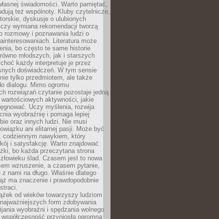
własnej świadomości. Warto pamiętać,
udują też wspólnoty. Kluby czytelnicze,
torskie, dyskusje o ulubionych
 czy wymiana rekomendacji tworzą
o rozmowy i poznawania ludzi o
ainteresowaniach. Literatura może
enia, bo często te same historie
równo młodszych, jak i starszych
 choć każdy interpretuje je przez
snych doświadczeń. W tym sensie
 nie tylko przedmiotem, ale także
do dialogu. Mimo ogromu
h rozwiązań czytanie pozostaje jedną
j wartościowych aktywności, jakie
ęgnować. Uczy myślenia, rozwija
nia wyobraźnię i pomaga lepiej
bie oraz innych ludzi. Nie musi
wiązku ani elitarnej pasji. Może być
 codziennym nawykiem, który
kój i satysfakcję. Warto znajdować
żki, bo każda przeczytana strona
złowieku ślad. Czasem jest to nowa
sem wzruszenie, a czasem pytanie,
e z nami na długo. Właśnie dlatego
ciąż ma znaczenie i prawdopodobnie
straci.
iążek od wieków towarzyszy ludziom
 najważniejszych form zdobywania
ijania wyobraźni i spędzania wolnego
 współczesność przyniosła ogromną