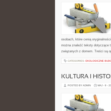
osobach, które cenią oryginalnośc
można znaleźć teksty dotyczące t
związanych z domem. Treści są 
CATEGORIES:
EKOLOGICZNE BUD
KULTURA I HIST
POSTED BY ADMIN
MAJ - 9 - 2