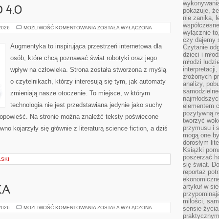
wykonywania
 4.0
pokazuje, że
nie zanika, 
współczesneg
SPOŁECZEŃSTWO
 2026
MOŻLIWOŚĆ KOMENTOWANIA
ZOSTAŁA WYŁĄCZONA
wyłącznie to
4.0
czy dajemy 
Augmentyka to inspirująca przestrzeń internetowa dla
Czytanie odg
dzieci i mło
osób, które chcą poznawać świat robotyki oraz jego
młodzi ludzie
interpretacj
wpływ na człowieka. Strona została stworzona z myślą
złożonych pr
o czytelnikach, którzy interesują się tym, jak automaty
analizy, pob
samodzielne
zmieniają nasze otoczenie. To miejsce, w którym
najmłodszych
technologia nie jest przedstawiana jedynie jako suchy
elementem co
pozytywną re
a opowieść. Na stronie można znaleźć teksty poświęcone
tworzyć wokó
przymusu i s
o kojarzyły się głównie z literaturą science fiction, a dziś
mogą one by
dorosłym lite
Książki pom
poszerzać ho
LSKI
się świat. D
reportaż pot
ekonomiczne 
artykuł w si
KA
przypominaj
miłości, sam
KULTURA
 2026
MOŻLIWOŚĆ KOMENTOWANIA
ZOSTAŁA WYŁĄCZONA
sensie życia
I
praktycznym
SZTUKA