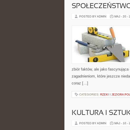
SPOŁECZEŃSTWO
POSTED BY ADMIN
MAJ - 20 -
zbiór faktów, ale jako fascynując
zagadnieniom, które jeszcze niedawn
coraz […]
CATEGORIES:
RZEKI I JEZIORA PO
KULTURA I SZTU
POSTED BY ADMIN
MAJ - 10 -