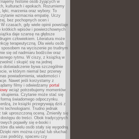
znajemy historie osób żyjących w
ch, kulturach i epokach. Rozumiemy
, lęki, marzenia oraz wybory. To
 czytanie wzmacnia empatię. Uczy
zej, bez pochopnych ocen i
 W czasach, gdy wiele opinii powstaje
e krótkich wpisów i powierzchownych
książka daje szansę na głębsze
drugim człowiekiem. Literatura może
unkcję terapeutyczną. Dla wielu osób
st sposobem na wyciszenie po trudnym
nie się od nadmiaru bodźców oraz
asnego rytmu. W ciszy, z książką w
 zwolnić i skupić się na jednej
To doświadczenie bywa szczególnie
ecie, w którym niemal bez przerwy
 nas powiadomienia, wiadomości i
cje. Nawet jeśli korzystamy z
glądamy filmy i odwiedzamy
portal
iowy
wciąż potrzebujemy momentów
 skupienia. Czytanie może stać się
ą formą świadomego odpoczynku.
ierdzą, że książki przegrywają dziś z
i technologiami. Trudno jednak
z tak uproszczoną oceną. Zmieniły się
 dostępu do treści. Obok tradycyjnych
owych pojawiły się e-booki i
które dla wielu osób stały się wygodną
 Dzięki nim można czytać lub słuchać
czas podróży, spaceru czy