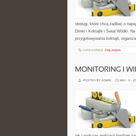
obsługi, które chcą zadbać o naj
Drinki i Koktajle i Świat Wódki. 
przygotowywania koktajli, organiz
CATEGORIES:
FINLANDIA
MONITORING I 
POSTED BY ADMIN
MAJ - 8 - 2
jak i podczas realizacji bardziej 