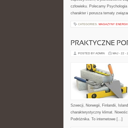
człowieku. Polecamy Psychologia C
charakter i porusza tematy związa
CATEGORIES:
MAGAZYNY ENERGII
PRAKTYCZNE PO
POSTED BY ADMIN
MAJ - 22 -
Szwecji, Norwegii, Finlandii, Islan
charakterystyczny klimat. Nowośc
Podróżnika. To internetowe […]