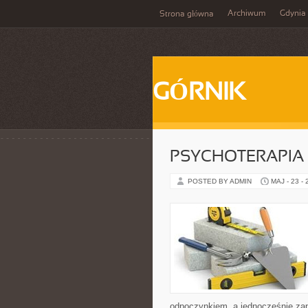
Archiwum
Gdynia
Strona główna
GÓRNIK
PSYCHOTERAPIA 
POSTED BY ADMIN
MAJ - 23 -
odpoczynkiem, a jednocześnie zap