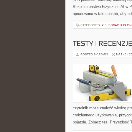
Bezpieczeństwo Fizyczne i AI w P
opracowana w taki sposób, aby od
CATEGORIES:
PIELĘGNACJA DŁONI
TESTY I RECENZJ
POSTED BY ADMIN
MAJ - 5 - 2
czytelnik może znaleźć wiedzę pr
codziennego użytkowania, przygo
pojazdu. Zobacz też: Przyszłość T