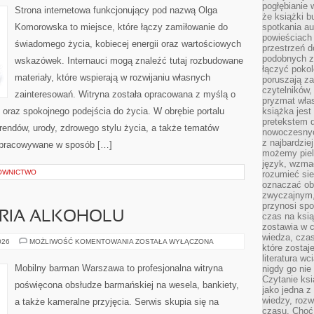
pogłębianie 
Strona internetowa funkcjonujący pod nazwą Olga
że książki b
Komorowska to miejsce, które łączy zamiłowanie do
spotkania au
powieściach
świadomego życia, kobiecej energii oraz wartościowych
przestrzeń d
podobnych z
wskazówek. Internauci mogą znaleźć tutaj rozbudowane
łączyć pokol
materiały, które wspierają w rozwijaniu własnych
poruszają za
czytelników,
zainteresowań. Witryna została opracowana z myślą o
pryzmat wła
i oraz spokojnego podejścia do życia. W obrębie portalu
książka jest
pretekstem 
rendów, urody, zdrowego stylu życia, a także tematów
nowoczesnyc
z najbardzie
opracowywane w sposób […]
możemy piel
język, wzmac
OWNICTWO
rozumieć sie
oznaczać obo
zwyczajnym,
przynosi spo
ORIA ALKOHOLU
czas na ksią
zostawia w c
wiedza, cza
KULTURA
026
MOŻLIWOŚĆ KOMENTOWANIA
ZOSTAŁA WYŁĄCZONA
które zostaj
I
HISTORIA
literatura w
ALKOHOLU
Mobilny barman Warszawa to profesjonalna witryna
nigdy go nie 
Czytanie ks
poświęcona obsłudze barmańskiej na wesela, bankiety,
jako jedna z
wiedzy, rozw
a także kameralne przyjęcia. Serwis skupia się na
czasu. Choć