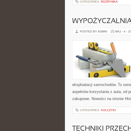
CATEGORIES:
ROZRYWKA
WYPOŻYCZALNI
POSTED BY ADMIN
MAJ - 4 - 2
eksploatacji samochodów. To serw
aspektów korzystania z auta, od 
zakupowe. Nowości na stronie His
CATEGORIES:
KOLCZYKI
TECHNIKI PRZE