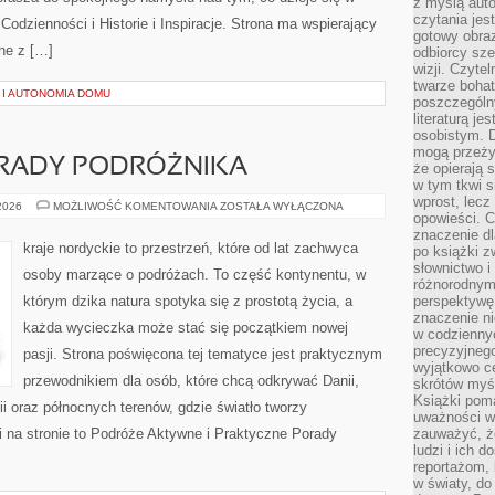
z myślą auto
czytania jes
odzienności i Historie i Inspiracje. Strona ma wspierający
gotowy obra
ne z […]
odbiorcy sze
wizji. Czyte
twarze bohat
 I AUTONOMIA DOMU
poszczególn
literaturą j
osobistym. 
mogą przeży
RADY PODRÓŻNIKA
że opierają 
w tym tkwi s
wprost, lecz
PRAKTYCZNE
 2026
MOŻLIWOŚĆ KOMENTOWANIA
ZOSTAŁA WYŁĄCZONA
opowieści. 
PORADY
PODRÓŻNIKA
znaczenie dl
kraje nordyckie to przestrzeń, które od lat zachwyca
po książki z
słownictwo i
osoby marzące o podróżach. To część kontynentu, w
różnorodnymi
którym dzika natura spotyka się z prostotą życia, a
perspektywę 
znaczenie ni
każda wycieczka może stać się początkiem nowej
w codziennyc
precyzyjnego
pasji. Strona poświęcona tej tematyce jest praktycznym
wyjątkowo c
przewodnikiem dla osób, które chcą odkrywać Danii,
skrótów myś
Książki pom
dii oraz północnych terenów, gdzie światło tworzy
uważności w 
i na stronie to Podróże Aktywne i Praktyczne Porady
zauważyć, że
ludzi i ich 
reportażom,
w światy, do