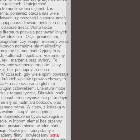
h relacjach. Umiejętność
 komunikowania się jest dziś
enna, ponieważ otacza nas wiele
lowych, uproszczeń i nieporozumień.
agają uporządkować myślenie i uczą
odbiorze treści. Warto także
 literatura pozwala poznawać innych
doświadczenia. Dzięki powieściom,
 biografiom czy esejom możemy wejść
 których normalnie nie mielibyśmy
znajemy historie osób żyjących w
ch, kulturach i epokach. Rozumiemy
, lęki, marzenia oraz wybory. To
 czytanie wzmacnia empatię. Uczy
zej, bez pochopnych ocen i
 W czasach, gdy wiele opinii powstaje
e krótkich wpisów i powierzchownych
książka daje szansę na głębsze
drugim człowiekiem. Literatura może
unkcję terapeutyczną. Dla wielu osób
st sposobem na wyciszenie po trudnym
nie się od nadmiaru bodźców oraz
asnego rytmu. W ciszy, z książką w
 zwolnić i skupić się na jednej
To doświadczenie bywa szczególnie
ecie, w którym niemal bez przerwy
 nas powiadomienia, wiadomości i
cje. Nawet jeśli korzystamy z
glądamy filmy i odwiedzamy
portal
iowy
wciąż potrzebujemy momentów