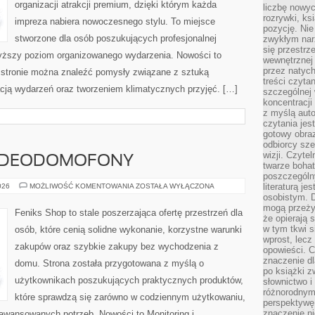
organizacji atrakcji premium, dzięki którym każda
liczbę nowy
rozrywki, k
impreza nabiera nowoczesnego stylu. To miejsce
pozycję. Nie 
stworzone dla osób poszukujących profesjonalnej
zwykłym narz
się przestrz
wyższy poziom organizowanego wydarzenia. Nowości to
wewnętrznej
przez natyc
Na stronie można znaleźć pomysły związane z sztuką
treści czyta
acją wydarzeń oraz tworzeniem klimatycznych przyjęć. […]
szczególnej 
koncentracji
z myślą auto
czytania jes
gotowy obra
odbiorcy sze
wizji. Czyte
WIDEODOMOFONY
twarze bohat
poszczególn
MONITORING
literaturą j
026
MOŻLIWOŚĆ KOMENTOWANIA
ZOSTAŁA WYŁĄCZONA
I
osobistym. 
WIDEODOMOFONY
mogą przeży
Feniks Shop to stale poszerzająca ofertę przestrzeń dla
że opierają 
w tym tkwi s
osób, które cenią solidne wykonanie, korzystne warunki
wprost, lecz
zakupów oraz szybkie zakupy bez wychodzenia z
opowieści. 
znaczenie dl
domu. Strona została przygotowana z myślą o
po książki z
użytkownikach poszukujących praktycznych produktów,
słownictwo i
różnorodnymi
które sprawdzą się zarówno w codziennym użytkowaniu,
perspektywę 
znaczenie ni
zaawansowanych potrzeb. Nowości to Monitoring i