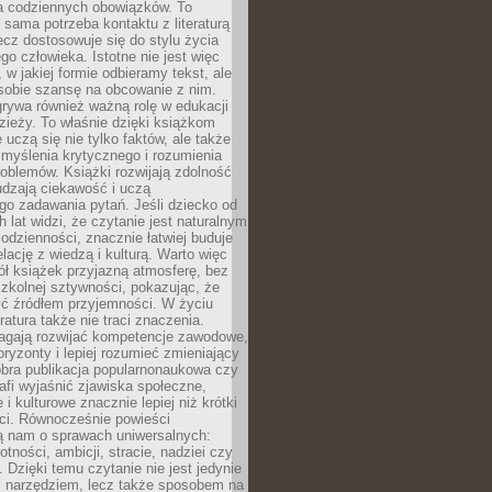
 codziennych obowiązków. To
 sama potrzeba kontaktu z literaturą
lecz dostosowuje się do stylu życia
o człowieka. Istotne nie jest więc
, w jakiej formie odbieramy tekst, ale
sobie szansę na obcowanie z nim.
rywa również ważną rolę w edukacji
dzieży. To właśnie dzięki książkom
 uczą się nie tylko faktów, ale także
i, myślenia krytycznego i rozumienia
oblemów. Książki rozwijają zdolność
udzają ciekawość i uczą
go zadawania pytań. Jeśli dziecko od
 lat widzi, że czytanie jest naturalnym
dzienności, znacznie łatwiej buduje
lację z wiedzą i kulturą. Warto więc
ł książek przyjazną atmosferę, bez
zkolnej sztywności, pokazując, że
ć źródłem przyjemności. W życiu
ratura także nie traci znaczenia.
agają rozwijać kompetencje zawodowe,
ryzonty i lepiej rozumieć zmieniający
obra publikacja popularnonaukowa czy
rafi wyjaśnić zjawiska społeczne,
i kulturowe znacznie lepiej niż krótki
eci. Równocześnie powieści
ą nam o sprawach uniwersalnych:
otności, ambicji, stracie, nadziei czy
. Dzięki temu czytanie nie jest jedynie
 narzędziem, lecz także sposobem na