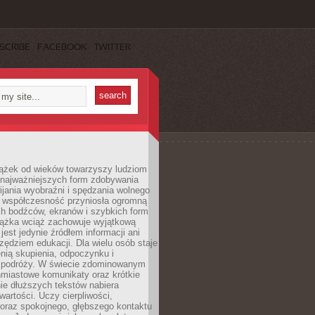
SCRIBE
FACEBOOK
TWITTER
iążek od wieków towarzyszy ludziom
 najważniejszych form zdobywania
ijania wyobraźni i spędzania wolnego
 współczesność przyniosła ogromną
ch bodźców, ekranów i szybkich form
siążka wciąż zachowuje wyjątkową
jest jedynie źródłem informacji ani
ędziem edukacji. Dla wielu osób staje
enią skupienia, odpoczynku i
 podróży. W świecie zdominowanym
hmiastowe komunikaty oraz krótkie
nie dłuższych tekstów nabiera
wartości. Uczy cierpliwości,
 oraz spokojnego, głębszego kontaktu