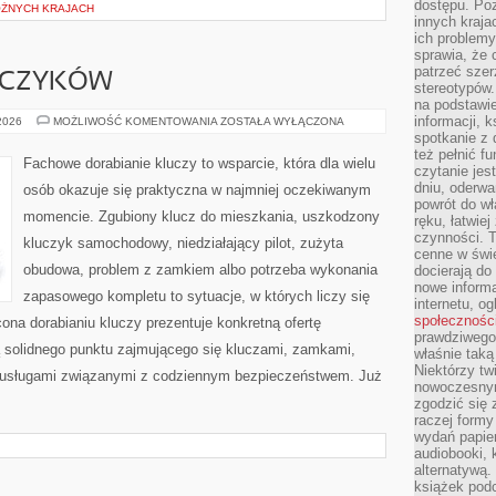
dostępu. Po
ÓŻNYCH KRAJACH
innych kraja
ich problemy
sprawia, że
patrzeć szer
UCZYKÓW
stereotypów.
na podstawi
informacji, 
DORABIANIE
 2026
MOŻLIWOŚĆ KOMENTOWANIA
ZOSTAŁA WYŁĄCZONA
KLUCZYKÓW
spotkanie z 
też pełnić f
Fachowe dorabianie kluczy to wsparcie, która dla wielu
czytanie je
dniu, oderwa
osób okazuje się praktyczna w najmniej oczekiwanym
powrót do wł
momencie. Zgubiony klucz do mieszkania, uszkodzony
ręku, łatwiej
czynności. 
kluczyk samochodowy, niedziałający pilot, zużyta
cenne w świ
obudowa, problem z zamkiem albo potrzeba wykonania
docierają do
nowe informa
zapasowego kompletu to sytuacje, w których liczy się
internetu, o
społecznośc
ona dorabianiu kluczy prezentuje konkretną ofertę
prawdziwego
ą solidnego punktu zajmującego się kluczami, zamkami,
właśnie tak
Niektórzy tw
usługami związanymi z codziennym bezpieczeństwem. Już
nowoczesnym
zgodzić się 
raczej formy
wydań papier
audiobooki, 
alternatywą.
książek pod