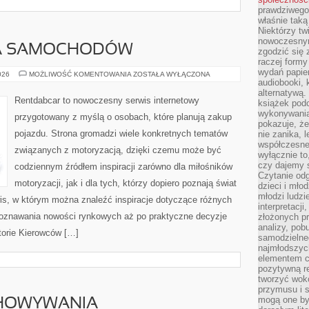
prawdziwego
właśnie tak
Niektórzy tw
nowoczesnym
A SAMOCHODÓW
zgodzić się 
raczej formy
wydań papier
WYPOŻYCZALNIA
026
MOŻLIWOŚĆ KOMENTOWANIA
ZOSTAŁA WYŁĄCZONA
SAMOCHODÓW
audiobooki, 
alternatywą.
Rentdabcar to nowoczesny serwis internetowy
książek pod
wykonywania
przygotowany z myślą o osobach, które planują zakup
pokazuje, że
pojazdu. Strona gromadzi wiele konkretnych tematów
nie zanika, 
współczesneg
związanych z motoryzacją, dzięki czemu może być
wyłącznie to
czy dajemy 
codziennym źródłem inspiracji zarówno dla miłośników
Czytanie odg
motoryzacji, jak i dla tych, którzy dopiero poznają świat
dzieci i mło
młodzi ludzie
is, w którym można znaleźć inspiracje dotyczące różnych
interpretacj
poznawania nowości rynkowych aż po praktyczne decyzje
złożonych pr
analizy, pob
torie Kierowców […]
samodzielne
najmłodszych
elementem co
pozytywną re
tworzyć wokó
przymusu i s
mogą one by
CHOWYWANIA