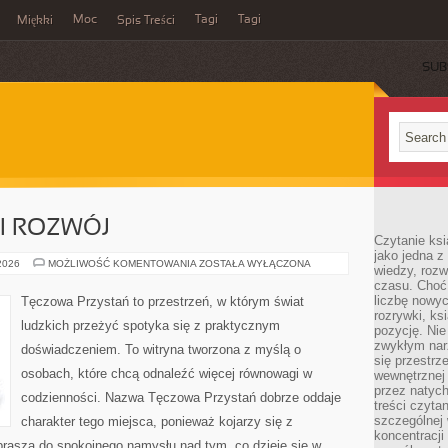
Moc
Tagi
Tagi
Miękki
Spis Treści
SUB
I ROZWÓJ
Czytanie ks
jako jedna z
PSYCHOTERAPIA
 2026
MOŻLIWOŚĆ KOMENTOWANIA
ZOSTAŁA WYŁĄCZONA
wiedzy, rozw
I
czasu. Choć
ROZWÓJ
liczbę nowy
Tęczowa Przystań to przestrzeń, w którym świat
rozrywki, k
ludzkich przeżyć spotyka się z praktycznym
pozycję. Nie 
zwykłym narz
doświadczeniem. To witryna tworzona z myślą o
się przestrz
osobach, które chcą odnaleźć więcej równowagi w
wewnętrznej
przez natyc
codzienności. Nazwa Tęczowa Przystań dobrze oddaje
treści czyta
szczególnej 
charakter tego miejsca, ponieważ kojarzy się z
koncentracji
rasza do spokojnego namysłu nad tym, co dzieje się w