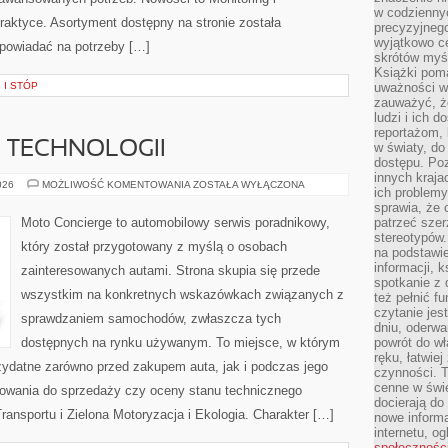
w codziennyc
raktyce. Asortyment dostępny na stronie została
precyzyjnego
wyjątkowo c
powiadać na potrzeby […]
skrótów myś
Książki pom
 I STÓP
uważności w 
zauważyć, że
ludzi i ich 
reportażom,
E TECHNOLOGII
w światy, do
dostępu. Po
innych kraja
TESTY
026
MOŻLIWOŚĆ KOMENTOWANIA
ZOSTAŁA WYŁĄCZONA
ich problemy
I
RECENZJE
sprawia, że
TECHNOLOGII
Moto Concierge to automobilowy serwis poradnikowy,
patrzeć szer
stereotypów.
który został przygotowany z myślą o osobach
na podstawi
informacji, 
zainteresowanych autami. Strona skupia się przede
spotkanie z 
wszystkim na konkretnych wskazówkach związanych z
też pełnić f
czytanie je
sprawdzaniem samochodów, zwłaszcza tych
dniu, oderwa
dostępnych na rynku używanym. To miejsce, w którym
powrót do wł
ręku, łatwiej
zydatne zarówno przed zakupem auta, jak i podczas jego
czynności. 
cenne w świ
towania do sprzedaży czy oceny stanu technicznego
docierają do
ransportu i Zielona Motoryzacja i Ekologia. Charakter […]
nowe informa
internetu, o
społecznośc