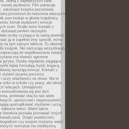
ra. Jedną z największych zalet
t rozwój wyobraźni. Film pokazuje
z, natomiast książka pozostawia
roką przestrzeń do tworzenia własnych
lnik sam buduje w głowie krajobrazy,
erów, klimat wydarzeń i emocje
ych scen. Dzięki temu kontakt z
est doświadczeniem niezwykle
Dwie osoby czytające tę samą powieść
wać ją w zupełnie inny sposób, mimo
się na tym samym tekście. To właśnie
iła książek. Nie narzucają wszystkiego
 zapraszają do współtworzenia świata
Czytanie ma również ogromne
a języka. Osoby regularnie sięgające
wykle lepiej formułują myśli, bogacą
 łatwiej wyrażają emocje. Kontakt z
 stylami pisania poszerza
i uczy wrażliwości na słowo. Ma to
e tylko w szkole czy pracy, ale także
h relacjach. Umiejętność
 komunikowania się jest dziś
enna, ponieważ otacza nas wiele
lowych, uproszczeń i nieporozumień.
agają uporządkować myślenie i uczą
odbiorze treści. Warto także
 literatura pozwala poznawać innych
doświadczenia. Dzięki powieściom,
 biografiom czy esejom możemy wejść
 których normalnie nie mielibyśmy