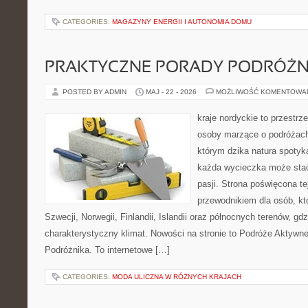
CATEGORIES:
MAGAZYNY ENERGII I AUTONOMIA DOMU
PRAKTYCZNE PORADY PODRÓŻN
POSTED BY ADMIN
MAJ - 22 - 2026
MOŻLIWOŚĆ KOMENTOWA
kraje nordyckie to przestrz
osoby marzące o podróżach
którym dzika natura spotyka
każda wycieczka może stać
pasji. Strona poświęcona t
przewodnikiem dla osób, kt
Szwecji, Norwegii, Finlandii, Islandii oraz północnych terenów, gdz
charakterystyczny klimat. Nowości na stronie to Podróże Aktywn
Podróżnika. To internetowe […]
CATEGORIES:
MODA ULICZNA W RÓŻNYCH KRAJACH