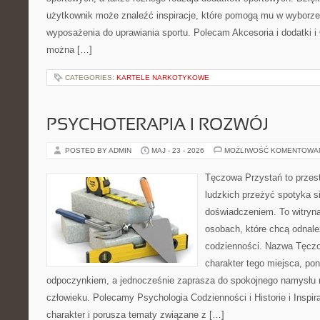
użytkownik może znaleźć inspiracje, które pomogą mu w wyborz
wyposażenia do uprawiania sportu. Polecam Akcesoria i dodatki i
można […]
CATEGORIES:
KARTELE NARKOTYKOWE
PSYCHOTERAPIA I ROZWÓJ
POSTED BY ADMIN
MAJ - 23 - 2026
MOŻLIWOŚĆ KOMENTOWA
Tęczowa Przystań to przest
ludzkich przeżyć spotyka s
doświadczeniem. To witryn
osobach, które chcą odnale
codzienności. Nazwa Tęczo
charakter tego miejsca, pon
odpoczynkiem, a jednocześnie zaprasza do spokojnego namysłu n
człowieku. Polecamy Psychologia Codzienności i Historie i Inspir
charakter i porusza tematy związane z […]