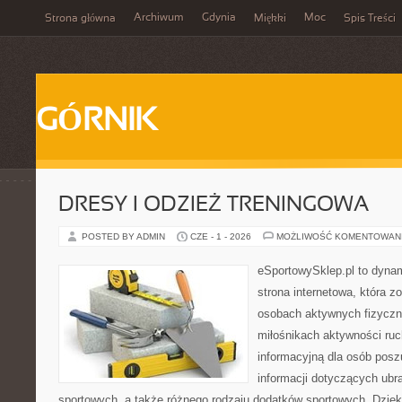
Archiwum
Gdynia
Moc
Strona główna
Miękki
Spis Treści
GÓRNIK
DRESY I ODZIEŻ TRENINGOWA
POSTED BY ADMIN
CZE - 1 - 2026
MOŻLIWOŚĆ KOMENTOWAN
eSportowySklep.pl to dynam
strona internetowa, która z
osobach aktywnych fizyczn
miłośnikach aktywności ruc
informacyjną dla osób pos
informacji dotyczących ubr
sportowych, a także różnego rodzaju dodatków sportowych. Dzięki