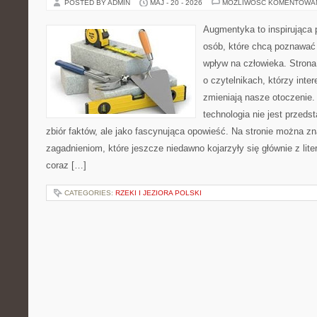
POSTED BY ADMIN
MAJ - 20 - 2026
MOŻLIWOŚĆ KOMENTOWA
Augmentyka to inspirująca p
osób, które chcą poznawać 
wpływ na człowieka. Strona
o czytelnikach, którzy inte
zmieniają nasze otoczenie.
technologia nie jest przeds
zbiór faktów, ale jako fascynująca opowieść. Na stronie można z
zagadnieniom, które jeszcze niedawno kojarzyły się głównie z liter
coraz […]
CATEGORIES:
RZEKI I JEZIORA POLSKI