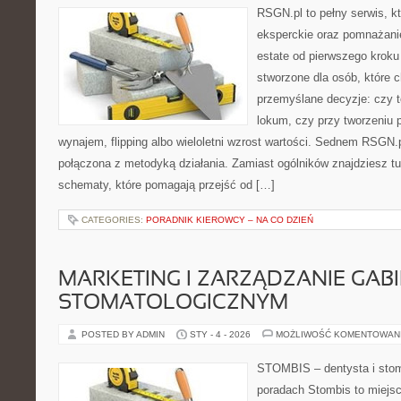
RSGN.pl to pełny serwis, k
eksperckie oraz pomnażani
estate od pierwszego kroku 
stworzone dla osób, które
przemyślane decyzje: czy t
lokum, czy przy tworzeniu p
wynajem, flipping albo wieloletni wzrost wartości. Sednem RSGN.
połączona z metodyką działania. Zamiast ogólników znajdziesz tu 
schematy, które pomagają przejść od […]
CATEGORIES:
PORADNIK KIEROWCY – NA CO DZIEŃ
MARKETING I ZARZĄDZANIE GAB
STOMATOLOGICZNYM
POSTED BY ADMIN
STY - 4 - 2026
MOŻLIWOŚĆ KOMENTOWAN
STOMBIS – dentysta i stom
poradach Stombis to miejsc