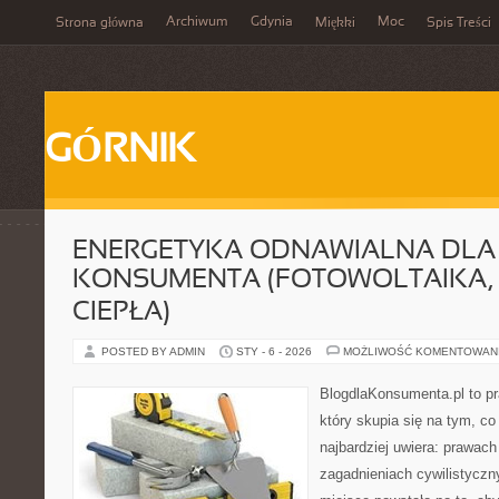
Archiwum
Gdynia
Moc
Strona główna
Miękki
Spis Treści
GÓRNIK
ENERGETYKA ODNAWIALNA DLA
KONSUMENTA (FOTOWOLTAIKA,
CIEPŁA)
POSTED BY ADMIN
STY - 6 - 2026
MOŻLIWOŚĆ KOMENTOWAN
BlogdlaKonsumenta.pl to pr
który skupia się na tym, c
najbardziej uwiera: prawac
zagadnieniach cywilistyczn