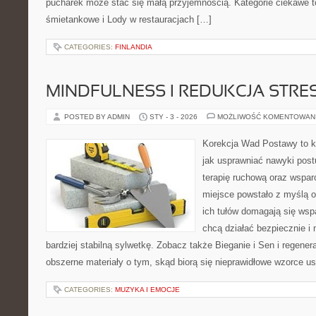
pucharek może stać się małą przyjemnością. Kategorie ciekawe to
śmietankowe i Lody w restauracjach […]
CATEGORIES:
FINLANDIA
MINDFULNESS I REDUKCJA STRE
POSTED BY ADMIN
STY - 3 - 2026
MOŻLIWOŚĆ KOMENTOWAN
Korekcja Wad Postawy to k
jak usprawniać nawyki post
terapię ruchową oraz wsparc
miejsce powstało z myślą o
ich tułów domagają się wspa
chcą działać bezpiecznie 
bardziej stabilną sylwetkę. Zobacz także Bieganie i Sen i regener
obszerne materiały o tym, skąd biorą się nieprawidłowe wzorce ust
CATEGORIES:
MUZYKA I EMOCJE