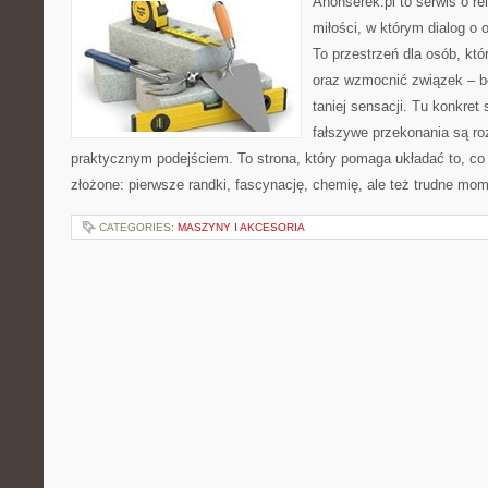
Anonserek.pl to serwis o re
miłości, w którym dialog o 
To przestrzeń dla osób, któ
oraz wzmocnić związek – be
taniej sensacji. Tu konkret 
fałszywe przekonania są ro
praktycznym podejściem. To strona, który pomaga układać to, c
złożone: pierwsze randki, fascynację, chemię, ale też trudne mome
CATEGORIES:
MASZYNY I AKCESORIA