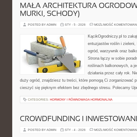
MAŁA ARCHITEKTURA OGRODOWA
MURKI, SCHODY)
POSTED BY ADMIN
STY - 5 - 2026
MOŻLIWOŚĆ KOMENTOWAN
KącikOgrodniczy.pl to zaką
entuzjastów roślin i zieleni
ogród, warzywnik oraz bal
Strona łączy w sobie porad
roślinach balkonowych, a je
działania przez cały rok. N
duży ogród, znajdziesz tu treści, które pomogą Ci zorganizować p
cieszyć się pięknym efektem bez zbędnego stresu. Polecamy Upr
CATEGORIES:
HORMONY I RÓWNOWAGA HORMONALNA
CROWDFUNDING I INWESTOWAN
POSTED BY ADMIN
STY - 4 - 2026
MOŻLIWOŚĆ KOMENTOWAN