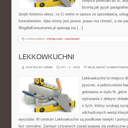
miejsce powstało po to, aby
brzmią jak język paragrafów
dzięki któremu wiesz, co Ci wolno w sporze ze sprzedawcą, usług
kontrahentem. Idea strony jest prosta: prawo ma chronić, a nie pa
BlogdlaKonsumenta.pl opierają się […]
CATEGORIES:
PROBLEMY I NAPRAWY
LEKKOWKUCHNI
POSTED BY ADMIN
STY - 5 - 2026
MOŻLIWOŚĆ KOMENTOWAN
Lekkowkuchni to miejsce dl
pysznie, a jednocześnie bar
gotowaniu w stylu fit, gdzie
wykonania z dobrym składe
o tych, którzy szukają sycą
odchudzonych wersji klasy
wyrzutów. W centrum Lekkowkuchni są posiłkowe nawyki i pomys
być normalne. Zamiast sztywnych zasad pojawia się praktyczne p