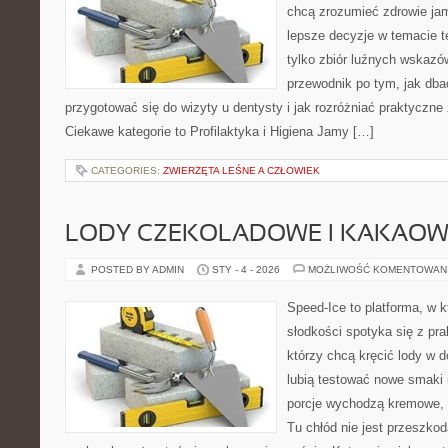
chcą zrozumieć zdrowie ja
lepsze decyzje w temacie te
tylko zbiór luźnych wskazó
przewodnik po tym, jak dba
przygotować się do wizyty u dentysty i jak rozróżniać praktyczne
Ciekawe kategorie to Profilaktyka i Higiena Jamy […]
CATEGORIES:
ZWIERZĘTA LEŚNE A CZŁOWIEK
LODY CZEKOLADOWE I KAKAOW
POSTED BY ADMIN
STY - 4 - 2026
MOŻLIWOŚĆ KOMENTOWAN
Speed-Ice to platforma, w 
słodkości spotyka się z pra
którzy chcą kręcić lody w d
lubią testować nowe smaki 
porcje wychodzą kremowe, a
Tu chłód nie jest przeszko