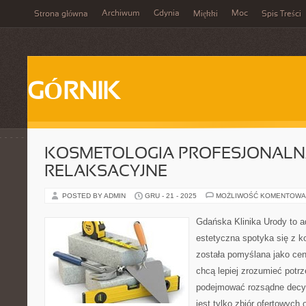
Archiwum
Gdynia
Moc
Strona główna
Miękki
Spis Treści
GÓRNIK
KOSMETOLOGIA PROFESJONALNA 
RELAKSACYJNE
POSTED BY ADMIN
GRU - 21 - 2025
MOŻLIWOŚĆ KOMENTOWA
Gdańska Klinika Urody to 
estetyczna spotyka się z ko
została pomyślana jako cen
chcą lepiej zrozumieć potrz
podejmować rozsądne decyzj
jest tylko zbiór ofertowych 