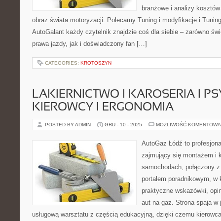
branżowe i analizy kosztów
obraz świata motoryzacji. Polecamy Tuning i modyfikacje i Tuning
AutoGalant każdy czytelnik znajdzie coś dla siebie – zarówno ś
prawa jazdy, jak i doświadczony fan […]
CATEGORIES:
KROTOSZYN
LAKIERNICTWO I KAROSERIA I P
KIEROWCY I ERGONOMIA
POSTED BY ADMIN
GRU - 10 - 2025
MOŻLIWOŚĆ KOMENTOWA
AutoGaz Łódź to profesjon
zajmujący się montażem i k
samochodach, połączony z 
portalem poradnikowym, w 
praktyczne wskazówki, opin
aut na gaz. Strona spaja w
usługową warsztatu z częścią edukacyjną, dzięki czemu kierow