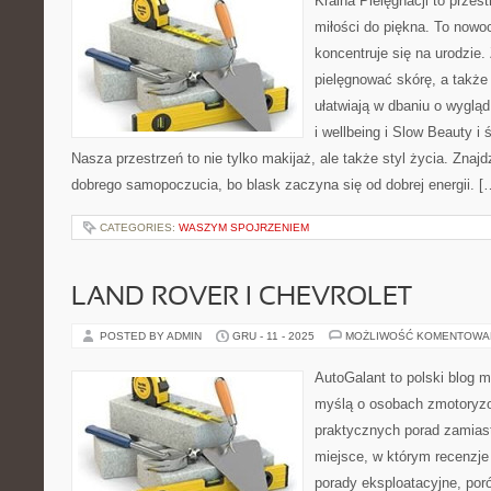
Kraina Pielęgnacji to przest
miłości do piękna. To nowo
koncentruje się na urodzie.
pielęgnować skórę, a także
ułatwiają w dbaniu o wyglą
i wellbeing i Slow Beauty i
Nasza przestrzeń to nie tylko makijaż, ale także styl życia. Znajd
dobrego samopoczucia, bo blask zaczyna się od dobrej energii. [
CATEGORIES:
WASZYM SPOJRZENIEM
LAND ROVER I CHEVROLET
POSTED BY ADMIN
GRU - 11 - 2025
MOŻLIWOŚĆ KOMENTOWA
AutoGalant to polski blog 
myślą o osobach zmotoryzo
praktycznych porad zamiast
miejsce, w którym recenzje 
porady eksploatacyjne, por