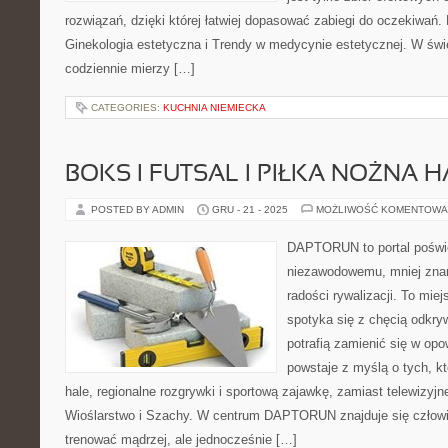
rozwiązań, dzięki której łatwiej dopasować zabiegi do oczekiwań. 
Ginekologia estetyczna i Trendy w medycynie estetycznej. W świ
codziennie mierzy […]
CATEGORIES:
KUCHNIA NIEMIECKA
BOKS I FUTSAL I PIŁKA NOŻNA
POSTED BY ADMIN
GRU - 21 - 2025
MOŻLIWOŚĆ KOMENTOWA
DAPTORUN to portal poświ
niezawodowemu, mniej zna
radości rywalizacji. To mie
spotyka się z chęcią odkryw
potrafią zamienić się w opo
powstaje z myślą o tych, kt
hale, regionalne rozgrywki i sportową zajawkę, zamiast telewizyj
Wioślarstwo i Szachy. W centrum DAPTORUN znajduje się człowi
trenować mądrzej, ale jednocześnie […]