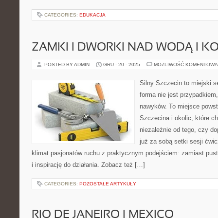
CATEGORIES:
EDUKACJA
ZAMKI I DWORKI NAD WODĄ I K
POSTED BY ADMIN
GRU - 20 - 2025
MOŻLIWOŚĆ KOMENTOWA
Silny Szczecin to miejski s
forma nie jest przypadkiem
nawyków. To miejsce powst
Szczecina i okolic, które c
niezależnie od tego, czy d
już za sobą setki sesji ćwi
klimat pasjonatów ruchu z praktycznym podejściem: zamiast pust
i inspirację do działania. Zobacz też […]
CATEGORIES:
POZOSTAŁE ARTYKUŁY
RIO DE JANEIRO I MEXICO