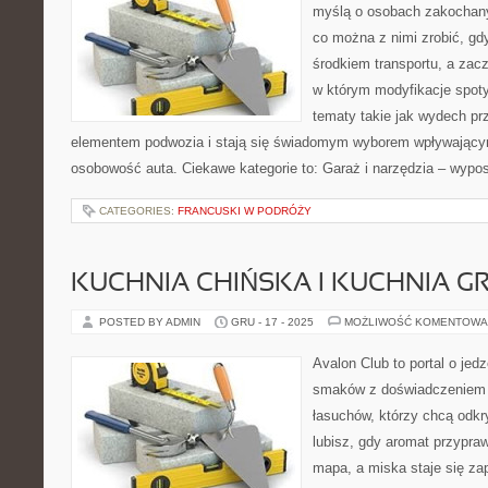
myślą o osobach zakochany
co można z nimi zrobić, gdy
środkiem transportu, a zac
w którym modyfikacje spoty
tematy takie jak wydech p
elementem podwozia i stają się świadomym wyborem wpływającym
osobowość auta. Ciekawe kategorie to: Garaż i narzędzia – wypo
CATEGORIES:
FRANCUSKI W PODRÓŻY
KUCHNIA CHIŃSKA I KUCHNIA G
POSTED BY ADMIN
GRU - 17 - 2025
MOŻLIWOŚĆ KOMENTOWA
Avalon Club to portal o jedz
smaków z doświadczeniem p
łasuchów, którzy chcą odkr
lubisz, gdy aromat przypraw
mapa, a miska staje się za