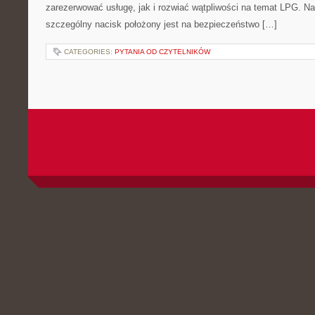
zarezerwować usługę, jak i rozwiać wątpliwości na temat LPG. N
szczególny nacisk położony jest na bezpieczeństwo […]
CATEGORIES:
PYTANIA OD CZYTELNIKÓW