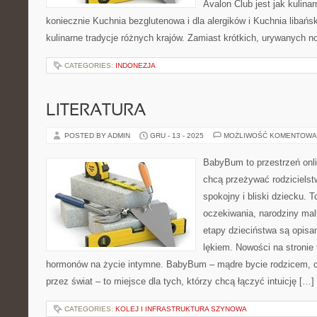
Avalon Club jest jak kulina
koniecznie Kuchnia bezglutenowa i dla alergików i Kuchnia libań
kulinarne tradycje różnych krajów. Zamiast krótkich, urywanych n
CATEGORIES:
INDONEZJA
LITERATURA
POSTED BY ADMIN
GRU - 13 - 2025
MOŻLIWOŚĆ KOMENTOWA
BabyBum to przestrzeń onli
chcą przeżywać rodziciels
spokojny i bliski dziecku. T
oczekiwania, narodziny mal
etapy dzieciństwa są opisa
lękiem. Nowości na stronie 
hormonów na życie intymne. BabyBum – mądre bycie rodzicem, c
przez świat – to miejsce dla tych, którzy chcą łączyć intuicję […]
CATEGORIES:
KOLEJ I INFRASTRUKTURA SZYNOWA