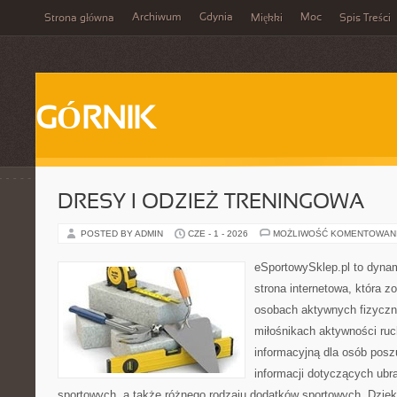
Archiwum
Gdynia
Moc
Strona główna
Miękki
Spis Treści
GÓRNIK
DRESY I ODZIEŻ TRENINGOWA
POSTED BY ADMIN
CZE - 1 - 2026
MOŻLIWOŚĆ KOMENTOWAN
eSportowySklep.pl to dynam
strona internetowa, która z
osobach aktywnych fizyczn
miłośnikach aktywności ruc
informacyjną dla osób pos
informacji dotyczących ubr
sportowych, a także różnego rodzaju dodatków sportowych. Dzięki