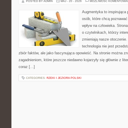
POSTED BY ADMIN
MAJ - 20 - 2026
MOŻLIWOŚĆ KOMENTOWA
Augmentyka to inspirująca p
osób, które chcą poznawać 
wpływ na człowieka. Strona
o czytelnikach, którzy inte
zmieniają nasze otoczenie.
technologia nie jest przeds
zbiór faktów, ale jako fascynująca opowieść. Na stronie można z
zagadnieniom, które jeszcze niedawno kojarzyły się głównie z liter
coraz […]
CATEGORIES:
RZEKI I JEZIORA POLSKI