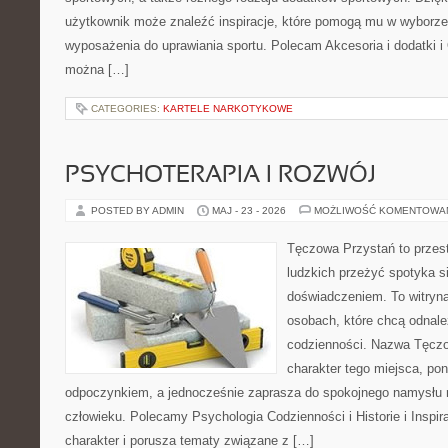
użytkownik może znaleźć inspiracje, które pomogą mu w wyborz
wyposażenia do uprawiania sportu. Polecam Akcesoria i dodatki i
można […]
CATEGORIES:
KARTELE NARKOTYKOWE
PSYCHOTERAPIA I ROZWÓJ
POSTED BY ADMIN
MAJ - 23 - 2026
MOŻLIWOŚĆ KOMENTOWA
Tęczowa Przystań to przest
ludzkich przeżyć spotyka s
doświadczeniem. To witryn
osobach, które chcą odnale
codzienności. Nazwa Tęczo
charakter tego miejsca, pon
odpoczynkiem, a jednocześnie zaprasza do spokojnego namysłu n
człowieku. Polecamy Psychologia Codzienności i Historie i Inspir
charakter i porusza tematy związane z […]