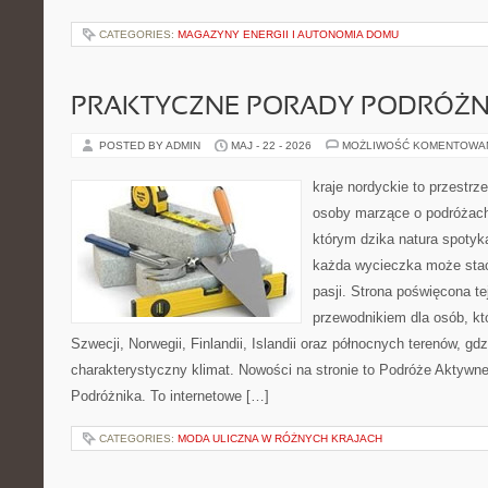
CATEGORIES:
MAGAZYNY ENERGII I AUTONOMIA DOMU
PRAKTYCZNE PORADY PODRÓŻN
POSTED BY ADMIN
MAJ - 22 - 2026
MOŻLIWOŚĆ KOMENTOWA
kraje nordyckie to przestrz
osoby marzące o podróżach
którym dzika natura spotyka
każda wycieczka może stać
pasji. Strona poświęcona t
przewodnikiem dla osób, kt
Szwecji, Norwegii, Finlandii, Islandii oraz północnych terenów, gdz
charakterystyczny klimat. Nowości na stronie to Podróże Aktywn
Podróżnika. To internetowe […]
CATEGORIES:
MODA ULICZNA W RÓŻNYCH KRAJACH