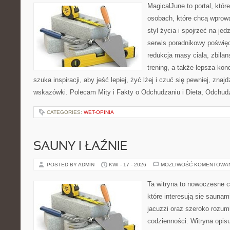
MagicalJune to portal, któr
osobach, które chcą wprowa
styl życia i spojrzeć na je
serwis poradnikowy poświę
redukcja masy ciała, zbila
trening, a także lepsza ko
szuka inspiracji, aby jeść lepiej, żyć lżej i czuć się pewniej, znaj
wskazówki. Polecam Mity i Fakty o Odchudzaniu i Dieta, Odchud
CATEGORIES:
WET-OPINIA
SAUNY I ŁAŹNIE
POSTED BY ADMIN
KWI - 17 - 2026
MOŻLIWOŚĆ KOMENTOWA
Ta witryna to nowoczesne c
które interesują się saunam
jacuzzi oraz szeroko rozu
codzienności. Witryna opisu