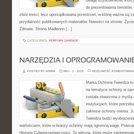
uwagę użytkowników, którzy
do prezentowania tematów. 
zbiór treści, lecz uporządkowana przestrzeń, w której ważne są z
przydatność publikowanych materiałów. Nowości na stronie: Życie 
Zdrowie. Strona Madlennn […]
CATEGORIES:
PERFUMY DAMSKIE
NARZĘDZIA I OPROGRAMOWANI
POSTED BY ADMIN
MAJ - 1 - 2026
MOŻLIWOŚĆ KOMENTOWAN
Marka Ochrona Twierdza to 
na tematyce ochrony w spo
została stworzona z myślą 
instytucjach, które potrzebu
zakresie ochrony mienia. 
Twierdza budzi wyobrażenia
wartościami, które w branży ochrony mają ogromną wagę. Polecam:
Historia Cyberprzestępczości. To witryna, która może zainteres