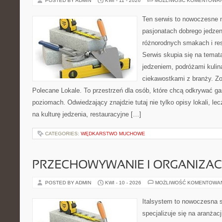
POSTED BY ADMIN
KWI - 11 - 2026
MOŻLIWOŚĆ KOMENTOWA
Ten serwis to nowoczesne 
pasjonatach dobrego jedzeni
różnorodnych smakach i res
Serwis skupia się na temat
jedzeniem, podróżami kulina
ciekawostkami z branży. Zo
Polecane Lokale. To przestrzeń dla osób, które chcą odkrywać ga
poziomach. Odwiedzający znajdzie tutaj nie tylko opisy lokali, lec
na kulturę jedzenia, restauracyjne […]
CATEGORIES:
WĘDKARSTWO MUCHOWE
PRZECHOWYWANIE I ORGANIZAC
POSTED BY ADMIN
KWI - 10 - 2026
MOŻLIWOŚĆ KOMENTOWA
Italsystem to nowoczesna s
specjalizuje się na aranżac