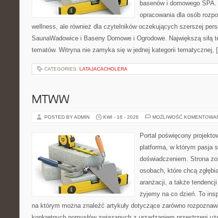
basenów i domowego SPA. 
opracowania dla osób rozp
wellness, ale również dla czytelników oczekujących szerszej per
SaunaWadowice i Baseny Domowe i Ogrodowe. Największą siłą tej
tematów. Witryna nie zamyka się w jednej kategorii tematycznej, 
CATEGORIES:
LATAJACACHOLERA
MTWW
POSTED BY ADMIN
KWI - 16 - 2026
MOŻLIWOŚĆ KOMENTOWA
Portal poświęcony projektow
platforma, w którym pasja s
doświadczeniem. Strona zo
osobach, które chcą zgłębi
aranżacji, a także tendencj
żyjemy na co dzień. To ins
na którym można znaleźć artykuły dotyczące zarówno rozpoznawal
konkretnych pomysłów związanych z urządzaniem przestrzeni uż