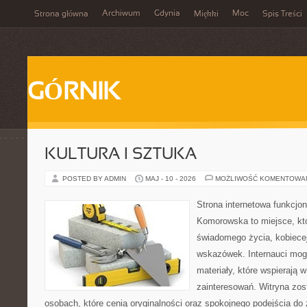
Archiwum
Gdynia
Moc
Strona główna
Miękki
Spis Treści
GÓRNIK
KULTURA I SZTUKA
POSTED BY ADMIN
MAJ - 10 - 2026
MOŻLIWOŚĆ KOMENTOWA
Strona internetowa funkcjo
Komorowska to miejsce, kt
świadomego życia, kobiecej
wskazówek. Internauci mog
materiały, które wspierają 
zainteresowań. Witryna zos
osobach, które cenią oryginalności oraz spokojnego podejścia do 