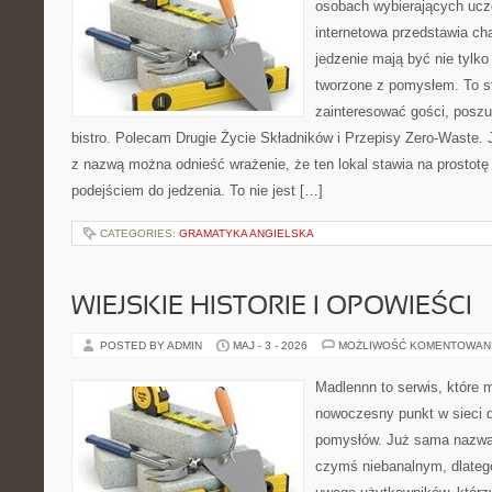
osobach wybierających ucz
internetowa przedstawia cha
jedzenie mają być nie tylko
tworzone z pomysłem. To s
zainteresować gości, posz
bistro. Polecam Drugie Życie Składników i Przepisy Zero-Waste. 
z nazwą można odnieść wrażenie, że ten lokal stawia na prostot
podejściem do jedzenia. To nie jest […]
CATEGORIES:
GRAMATYKA ANGIELSKA
WIEJSKIE HISTORIE I OPOWIEŚCI
POSTED BY ADMIN
MAJ - 3 - 2026
MOŻLIWOŚĆ KOMENTOWAN
Madlennn to serwis, które 
nowoczesny punkt w sieci 
pomysłów. Już sama nazwa 
czymś niebanalnym, dlateg