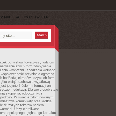
SCRIBE
FACEBOOK
TWITTER
iążek od wieków towarzyszy ludziom
 najważniejszych form zdobywania
ijania wyobraźni i spędzania wolnego
 współczesność przyniosła ogromną
ch bodźców, ekranów i szybkich form
siążka wciąż zachowuje wyjątkową
jest jedynie źródłem informacji ani
ędziem edukacji. Dla wielu osób staje
enią skupienia, odpoczynku i
 podróży. W świecie zdominowanym
hmiastowe komunikaty oraz krótkie
nie dłuższych tekstów nabiera
wartości. Uczy cierpliwości,
 oraz spokojnego, głębszego kontaktu