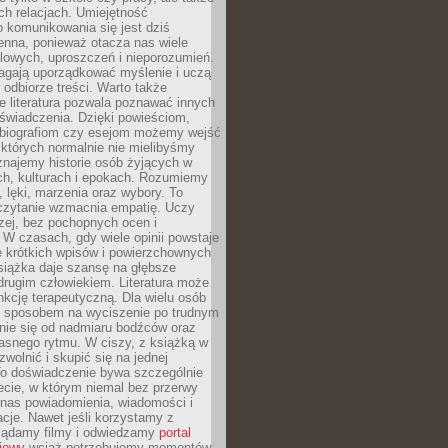
h relacjach. Umiejętność
 komunikowania się jest dziś
enna, ponieważ otacza nas wiele
lowych, uproszczeń i nieporozumień.
agają uporządkować myślenie i uczą
odbiorze treści. Warto także
 literatura pozwala poznawać innych
doświadczenia. Dzięki powieściom,
 biografiom czy esejom możemy wejść
 których normalnie nie mielibyśmy
znajemy historie osób żyjących w
ch, kulturach i epokach. Rozumiemy
, lęki, marzenia oraz wybory. To
 czytanie wzmacnia empatię. Uczy
zej, bez pochopnych ocen i
 W czasach, gdy wiele opinii powstaje
e krótkich wpisów i powierzchownych
książka daje szansę na głębsze
drugim człowiekiem. Literatura może
unkcję terapeutyczną. Dla wielu osób
st sposobem na wyciszenie po trudnym
nie się od nadmiaru bodźców oraz
asnego rytmu. W ciszy, z książką w
 zwolnić i skupić się na jednej
To doświadczenie bywa szczególnie
ecie, w którym niemal bez przerwy
 nas powiadomienia, wiadomości i
cje. Nawet jeśli korzystamy z
glądamy filmy i odwiedzamy
portal
iowy
wciąż potrzebujemy momentów