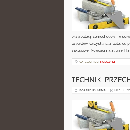
eksploatacji samochodów. To serw
aspektów korzystania z auta, od 
zakupowe. Nowości na stronie His
CATEGORIES:
KOLCZYKI
TECHNIKI PRZE
POSTED BY ADMIN
MAJ - 4 - 2