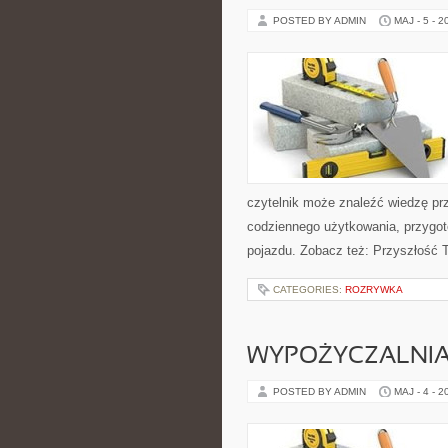
POSTED BY ADMIN
MAJ - 5 - 2
czytelnik może znaleźć wiedzę pr
codziennego użytkowania, przygo
pojazdu. Zobacz też: Przyszłość T
CATEGORIES:
ROZRYWKA
WYPOŻYCZALNI
POSTED BY ADMIN
MAJ - 4 - 2