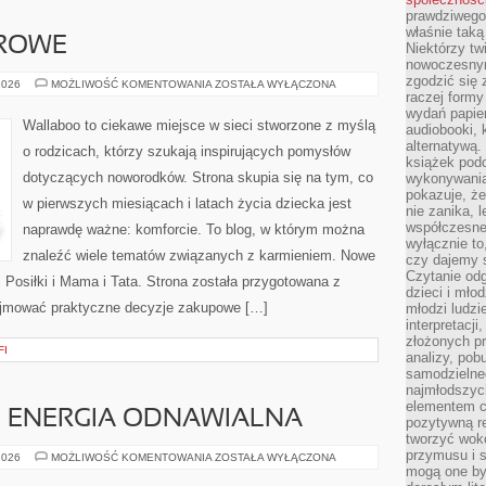
prawdziwego
właśnie tak
DROWE
Niektórzy tw
nowoczesnym
zgodzić się 
BEZPIECZNE
2026
MOŻLIWOŚĆ KOMENTOWANIA
ZOSTAŁA WYŁĄCZONA
I
raczej formy
ZDROWE
wydań papier
Wallaboo to ciekawe miejsce w sieci stworzone z myślą
audiobooki, 
alternatywą.
o rodzicach, którzy szukają inspirujących pomysłów
książek pod
dotyczących noworodków. Strona skupia się na tym, co
wykonywania
pokazuje, że
w pierwszych miesiącach i latach życia dziecka jest
nie zanika, 
współczesneg
naprawdę ważne: komforcie. To blog, w którym można
wyłącznie to
znaleźć wiele tematów związanych z karmieniem. Nowe
czy dajemy 
Czytanie odg
 i Posiłki i Mama i Tata. Strona została przygotowana z
dzieci i mło
ejmować praktyczne decyzje zakupowe […]
młodzi ludzie
interpretacj
złożonych pr
FI
analizy, pob
samodzielne
najmłodszych
elementem co
I ENERGIA ODNAWIALNA
pozytywną re
tworzyć wokó
przymusu i s
FOTOWOLTAIKA
2026
MOŻLIWOŚĆ KOMENTOWANIA
ZOSTAŁA WYŁĄCZONA
I
mogą one by
ENERGIA