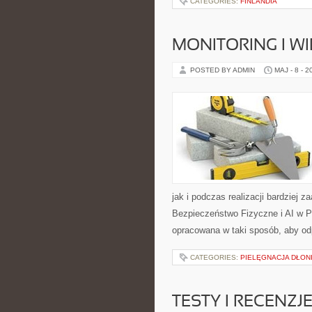
CATEGORIES:
FINLANDIA
MONITORING I 
POSTED BY ADMIN
MAJ - 8 - 2
jak i podczas realizacji bardziej 
Bezpieczeństwo Fizyczne i AI w P
opracowana w taki sposób, aby od
CATEGORIES:
PIELĘGNACJA DŁONI
TESTY I RECENZJ