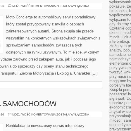
wykonywania
TESTY
pokazuje, że
026
MOŻLIWOŚĆ KOMENTOWANIA
ZOSTAŁA WYŁĄCZONA
I
nie zanika, 
RECENZJE
współczesneg
TECHNOLOGII
Moto Concierge to automobilowy serwis poradnikowy,
wyłącznie to
czy dajemy 
który został przygotowany z myślą o osobach
Czytanie odg
zainteresowanych autami. Strona skupia się przede
dzieci i mło
młodzi ludzie
wszystkim na konkretnych wskazówkach związanych z
interpretacj
sprawdzaniem samochodów, zwłaszcza tych
złożonych pr
analizy, pob
dostępnych na rynku używanym. To miejsce, w którym
samodzielne
najmłodszych
zydatne zarówno przed zakupem auta, jak i podczas jego
elementem co
towania do sprzedaży czy oceny stanu technicznego
pozytywną re
tworzyć wokó
ransportu i Zielona Motoryzacja i Ekologia. Charakter […]
przymusu i s
mogą one by
dorosłym lite
Książki pom
poszerzać ho
się świat. D
reportaż pot
A SAMOCHODÓW
ekonomiczne 
artykuł w si
WYPOŻYCZALNIA
026
MOŻLIWOŚĆ KOMENTOWANIA
ZOSTAŁA WYŁĄCZONA
przypominaj
SAMOCHODÓW
miłości, sam
sensie życia
Rentdabcar to nowoczesny serwis internetowy
praktycznym