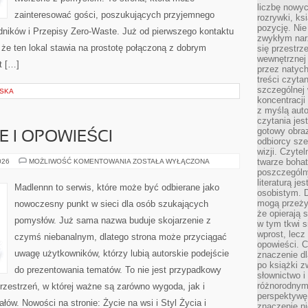
liczbę nowy
zainteresować gości, poszukujących przyjemnego
rozrywki, k
pozycję. Nie 
dników i Przepisy Zero-Waste. Już od pierwszego kontaktu
zwykłym narz
że ten lokal stawia na prostotę połączoną z dobrym
się przestrz
wewnętrznej
t […]
przez natyc
treści czyta
szczególnej 
LSKA
koncentracji
z myślą auto
czytania jes
gotowy obra
IE I OPOWIEŚCI
odbiorcy sze
wizji. Czyte
WIEJSKIE
twarze bohat
026
MOŻLIWOŚĆ KOMENTOWANIA
ZOSTAŁA WYŁĄCZONA
HISTORIE
poszczególn
I
literaturą j
OPOWIEŚCI
Madlennn to serwis, które może być odbierane jako
osobistym. 
mogą przeży
nowoczesny punkt w sieci dla osób szukających
że opierają 
pomysłów. Już sama nazwa buduje skojarzenie z
w tym tkwi s
wprost, lecz
czymś niebanalnym, dlatego strona może przyciągać
opowieści. 
uwagę użytkowników, którzy lubią autorskie podejście
znaczenie dl
po książki z
do prezentowania tematów. To nie jest przypadkowy
słownictwo i
różnorodnymi
przestrzeń, w której ważne są zarówno wygoda, jak i
perspektywę 
ów. Nowości na stronie: Życie na wsi i Styl Życia i
znaczenie ni