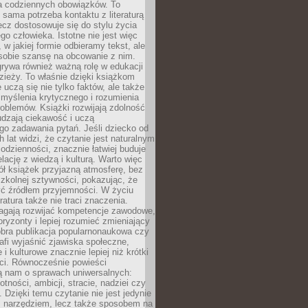
 codziennych obowiązków. To
 sama potrzeba kontaktu z literaturą
lecz dostosowuje się do stylu życia
o człowieka. Istotne nie jest więc
, w jakiej formie odbieramy tekst, ale
sobie szansę na obcowanie z nim.
rywa również ważną rolę w edukacji
dzieży. To właśnie dzięki książkom
 uczą się nie tylko faktów, ale także
i, myślenia krytycznego i rozumienia
oblemów. Książki rozwijają zdolność
udzają ciekawość i uczą
go zadawania pytań. Jeśli dziecko od
 lat widzi, że czytanie jest naturalnym
dzienności, znacznie łatwiej buduje
lację z wiedzą i kulturą. Warto więc
ł książek przyjazną atmosferę, bez
zkolnej sztywności, pokazując, że
ć źródłem przyjemności. W życiu
ratura także nie traci znaczenia.
agają rozwijać kompetencje zawodowe,
ryzonty i lepiej rozumieć zmieniający
obra publikacja popularnonaukowa czy
rafi wyjaśnić zjawiska społeczne,
i kulturowe znacznie lepiej niż krótki
eci. Równocześnie powieści
ą nam o sprawach uniwersalnych:
otności, ambicji, stracie, nadziei czy
. Dzięki temu czytanie nie jest jedynie
 narzędziem, lecz także sposobem na