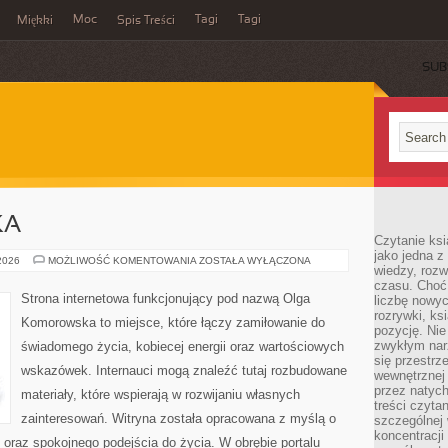
Moc
Tagi
Tagi
Miękki
Spis Treści
SUB
KA
Czytanie ks
jako jedna z
KULTURA
 2026
MOŻLIWOŚĆ KOMENTOWANIA
ZOSTAŁA WYŁĄCZONA
wiedzy, rozw
I
SZTUKA
czasu. Choć
Strona internetowa funkcjonujący pod nazwą Olga
liczbę nowy
rozrywki, k
Komorowska to miejsce, które łączy zamiłowanie do
pozycję. Nie 
zwykłym narz
świadomego życia, kobiecej energii oraz wartościowych
się przestrz
wskazówek. Internauci mogą znaleźć tutaj rozbudowane
wewnętrznej
przez natyc
materiały, które wspierają w rozwijaniu własnych
treści czyta
zainteresowań. Witryna została opracowana z myślą o
szczególnej 
koncentracji
i oraz spokojnego podejścia do życia. W obrębie portalu