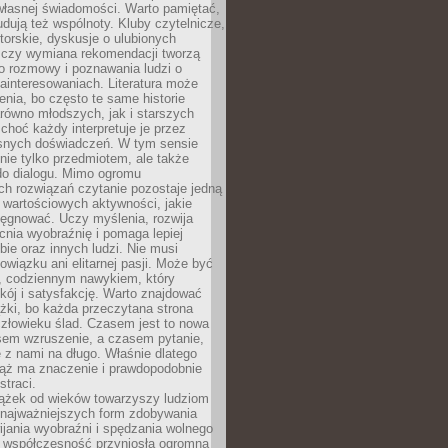
własnej świadomości. Warto pamiętać,
udują też wspólnoty. Kluby czytelnicze,
torskie, dyskusje o ulubionych
 czy wymiana rekomendacji tworzą
o rozmowy i poznawania ludzi o
ainteresowaniach. Literatura może
enia, bo często te same historie
równo młodszych, jak i starszych
 choć każdy interpretuje je przez
snych doświadczeń. W tym sensie
 nie tylko przedmiotem, ale także
do dialogu. Mimo ogromu
h rozwiązań czytanie pozostaje jedną
j wartościowych aktywności, jakie
ęgnować. Uczy myślenia, rozwija
nia wyobraźnię i pomaga lepiej
bie oraz innych ludzi. Nie musi
wiązku ani elitarnej pasji. Może być
 codziennym nawykiem, który
kój i satysfakcję. Warto znajdować
żki, bo każda przeczytana strona
złowieku ślad. Czasem jest to nowa
sem wzruszenie, a czasem pytanie,
e z nami na długo. Właśnie dlatego
ciąż ma znaczenie i prawdopodobnie
straci.
iążek od wieków towarzyszy ludziom
 najważniejszych form zdobywania
ijania wyobraźni i spędzania wolnego
 współczesność przyniosła ogromną