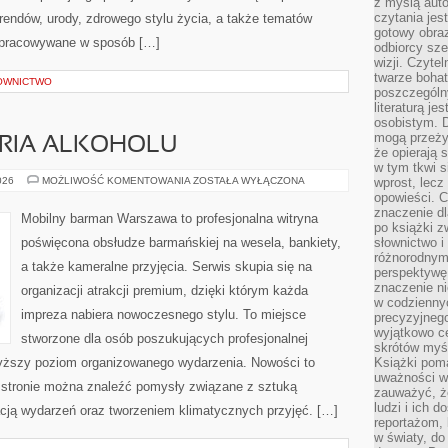
z myślą auto
czytania jes
rendów, urody, zdrowego stylu życia, a także tematów
gotowy obra
opracowywane w sposób […]
odbiorcy sze
wizji. Czyte
twarze bohat
OWNICTWO
poszczególn
literaturą j
osobistym. 
mogą przeży
ORIA ALKOHOLU
że opierają 
w tym tkwi s
KULTURA
026
MOŻLIWOŚĆ KOMENTOWANIA
ZOSTAŁA WYŁĄCZONA
wprost, lecz
I
opowieści. 
HISTORIA
znaczenie dl
ALKOHOLU
Mobilny barman Warszawa to profesjonalna witryna
po książki z
poświęcona obsłudze barmańskiej na wesela, bankiety,
słownictwo i
różnorodnymi
a także kameralne przyjęcia. Serwis skupia się na
perspektywę 
znaczenie ni
organizacji atrakcji premium, dzięki którym każda
w codziennyc
impreza nabiera nowoczesnego stylu. To miejsce
precyzyjnego
wyjątkowo c
stworzone dla osób poszukujących profesjonalnej
skrótów myś
wyższy poziom organizowanego wydarzenia. Nowości to
Książki pom
uważności w 
Na stronie można znaleźć pomysły związane z sztuką
zauważyć, że
ludzi i ich 
acją wydarzeń oraz tworzeniem klimatycznych przyjęć. […]
reportażom,
w światy, do