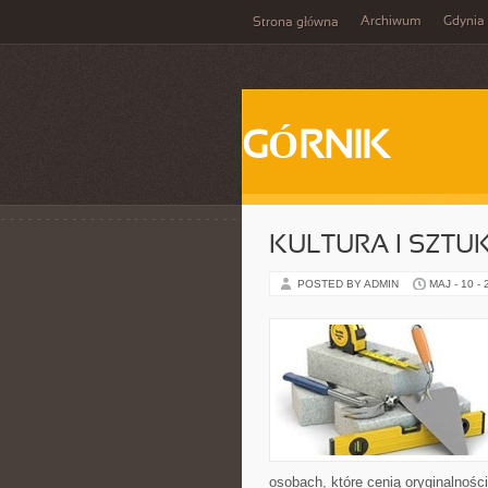
Archiwum
Gdynia
Strona główna
GÓRNIK
KULTURA I SZTU
POSTED BY ADMIN
MAJ - 10 -
osobach, które cenią oryginalnośc