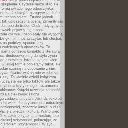
 skupienia. Czytanie może stać się
ą formą świadomego odpoczynku.
ierdzą, że książki przegrywają dziś z
i technologiami. Trudno jednak
z tak uproszczoną oceną. Zmieniły się
 dostępu do treści. Obok tradycyjnych
owych pojawiły się e-booki i
które dla wielu osób stały się wygodną
 Dzięki nim można czytać lub słuchać
czas podróży, spaceru czy
 codziennych obowiązków. To
 sama potrzeba kontaktu z literaturą
lecz dostosowuje się do stylu życia
o człowieka. Istotne nie jest więc
, w jakiej formie odbieramy tekst, ale
sobie szansę na obcowanie z nim.
rywa również ważną rolę w edukacji
dzieży. To właśnie dzięki książkom
 uczą się nie tylko faktów, ale także
i, myślenia krytycznego i rozumienia
oblemów. Książki rozwijają zdolność
udzają ciekawość i uczą
go zadawania pytań. Jeśli dziecko od
 lat widzi, że czytanie jest naturalnym
dzienności, znacznie łatwiej buduje
lację z wiedzą i kulturą. Warto więc
ł książek przyjazną atmosferę, bez
zkolnej sztywności, pokazując, że
ć źródłem przyjemności. W życiu