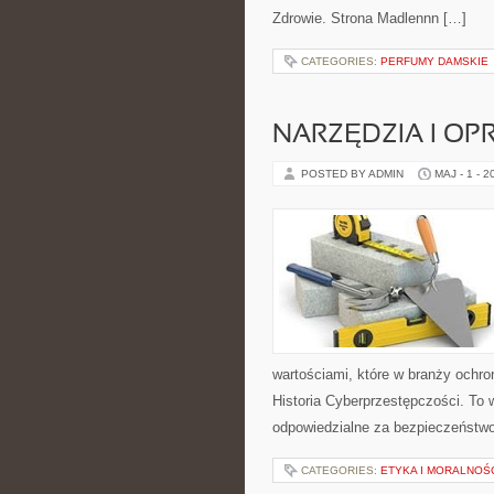
Zdrowie. Strona Madlennn […]
CATEGORIES:
PERFUMY DAMSKIE
NARZĘDZIA I O
POSTED BY ADMIN
MAJ - 1 - 2
wartościami, które w branży ochro
Historia Cyberprzestępczości. To
odpowiedzialne za bezpieczeństwo
CATEGORIES:
ETYKA I MORALNOŚ