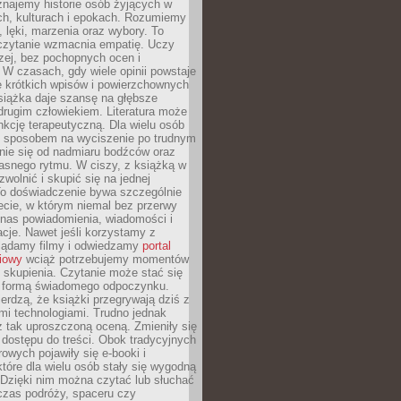
znajemy historie osób żyjących w
ch, kulturach i epokach. Rozumiemy
, lęki, marzenia oraz wybory. To
 czytanie wzmacnia empatię. Uczy
zej, bez pochopnych ocen i
 W czasach, gdy wiele opinii powstaje
e krótkich wpisów i powierzchownych
książka daje szansę na głębsze
drugim człowiekiem. Literatura może
unkcję terapeutyczną. Dla wielu osób
st sposobem na wyciszenie po trudnym
nie się od nadmiaru bodźców oraz
asnego rytmu. W ciszy, z książką w
 zwolnić i skupić się na jednej
To doświadczenie bywa szczególnie
ecie, w którym niemal bez przerwy
 nas powiadomienia, wiadomości i
cje. Nawet jeśli korzystamy z
glądamy filmy i odwiedzamy
portal
iowy
wciąż potrzebujemy momentów
 skupienia. Czytanie może stać się
ą formą świadomego odpoczynku.
ierdzą, że książki przegrywają dziś z
i technologiami. Trudno jednak
z tak uproszczoną oceną. Zmieniły się
 dostępu do treści. Obok tradycyjnych
owych pojawiły się e-booki i
które dla wielu osób stały się wygodną
 Dzięki nim można czytać lub słuchać
czas podróży, spaceru czy