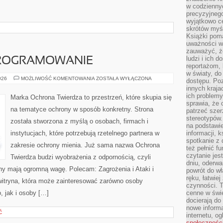
w codziennyc
precyzyjnego
wyjątkowo c
skrótów myś
Książki pom
uważności w 
zauważyć, że
ludzi i ich 
PROGRAMOWANIE
reportażom,
w światy, do
NARZĘDZIA
026
MOŻLIWOŚĆ KOMENTOWANIA
ZOSTAŁA WYŁĄCZONA
dostępu. Po
I
innych kraja
OPROGRAMOWANIE
ich problemy
Marka Ochrona Twierdza to przestrzeń, które skupia się
sprawia, że
na tematyce ochrony w sposób konkretny. Strona
patrzeć szer
stereotypów.
została stworzona z myślą o osobach, firmach i
na podstawi
instytucjach, które potrzebują rzetelnego partnera w
informacji, 
spotkanie z 
zakresie ochrony mienia. Już sama nazwa Ochrona
też pełnić f
czytanie je
Twierdza budzi wyobrażenia z odpornością, czyli
dniu, oderwa
ny mają ogromną wagę. Polecam: Zagrożenia i Ataki i
powrót do wł
ręku, łatwiej
 witryna, która może zainteresować zarówno osoby
czynności. 
, jak i osoby […]
cenne w świ
docierają do
nowe informa
Ć
internetu, o
społecznośc