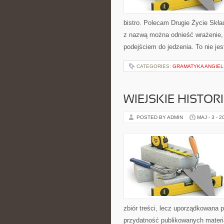
bistro. Polecam Drugie Życie Skła
z nazwą można odnieść wrażenie, 
podejściem do jedzenia. To nie jes
CATEGORIES:
GRAMATYKA ANGIE
WIEJSKIE HISTOR
POSTED BY ADMIN
MAJ - 3 - 2
zbiór treści, lecz uporządkowana 
przydatność publikowanych materiał