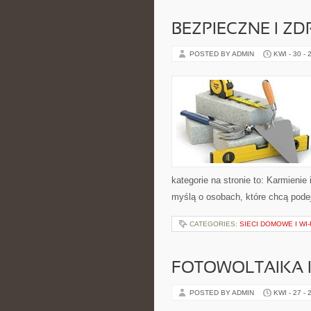
BEZPIECZNE I Z
POSTED BY ADMIN
KWI - 30 - 
kategorie na stronie to: Karmienie
myślą o osobach, które chcą pod
CATEGORIES:
SIECI DOMOWE I WI-
FOTOWOLTAIKA 
POSTED BY ADMIN
KWI - 27 - 