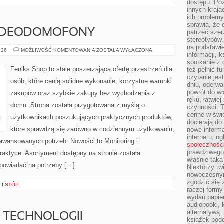
dostępu. Po
innych kraja
ich problemy
sprawia, że
WIDEODOMOFONY
patrzeć szer
stereotypów.
na podstawi
MONITORING
026
MOŻLIWOŚĆ KOMENTOWANIA
ZOSTAŁA WYŁĄCZONA
informacji, 
I
WIDEODOMOFONY
spotkanie z 
Feniks Shop to stale poszerzająca ofertę przestrzeń dla
też pełnić f
czytanie je
osób, które cenią solidne wykonanie, korzystne warunki
dniu, oderwa
powrót do wł
zakupów oraz szybkie zakupy bez wychodzenia z
ręku, łatwiej
domu. Strona została przygotowana z myślą o
czynności. 
cenne w świ
użytkownikach poszukujących praktycznych produktów,
docierają do
które sprawdzą się zarówno w codziennym użytkowaniu,
nowe informa
internetu, o
zaawansowanych potrzeb. Nowości to Monitoring i
społecznośc
prawdziwego
raktyce. Asortyment dostępny na stronie została
właśnie tak
powiadać na potrzeby […]
Niektórzy tw
nowoczesnym
zgodzić się 
 I STÓP
raczej formy
wydań papier
audiobooki, 
alternatywą.
E TECHNOLOGII
książek pod