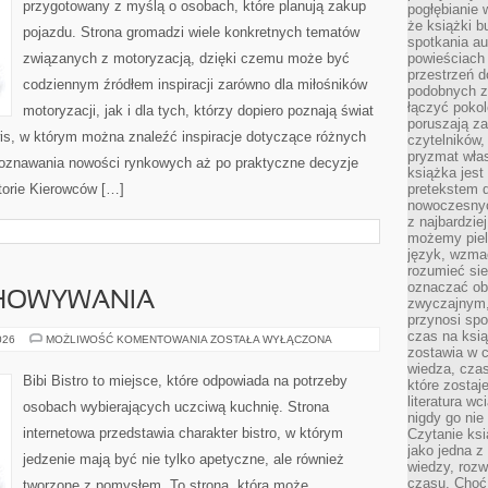
przygotowany z myślą o osobach, które planują zakup
pogłębianie 
że książki b
pojazdu. Strona gromadzi wiele konkretnych tematów
spotkania au
związanych z motoryzacją, dzięki czemu może być
powieściach
przestrzeń d
codziennym źródłem inspiracji zarówno dla miłośników
podobnych z
łączyć pokol
motoryzacji, jak i dla tych, którzy dopiero poznają świat
poruszają za
is, w którym można znaleźć inspiracje dotyczące różnych
czytelników,
pryzmat wła
poznawania nowości rynkowych aż po praktyczne decyzje
książka jest
torie Kierowców […]
pretekstem 
nowoczesnyc
z najbardzie
możemy piel
język, wzmac
rozumieć sie
oznaczać obo
CHOWYWANIA
zwyczajnym,
przynosi spo
czas na ksią
TECHNIKI
026
MOŻLIWOŚĆ KOMENTOWANIA
ZOSTAŁA WYŁĄCZONA
PRZECHOWYWANIA
zostawia w c
wiedza, cza
Bibi Bistro to miejsce, które odpowiada na potrzeby
które zostaj
literatura w
osobach wybierających uczciwą kuchnię. Strona
nigdy go nie 
internetowa przedstawia charakter bistro, w którym
Czytanie ks
jako jedna z
jedzenie mają być nie tylko apetyczne, ale również
wiedzy, rozw
czasu. Choć
tworzone z pomysłem. To strona, która może