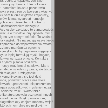
ra. Jedną z największych zalet
t rozwój wyobraźni. Film pokazuje
z, natomiast książka pozostawia
roką przestrzeń do tworzenia własnych
lnik sam buduje w głowie krajobrazy,
erów, klimat wydarzeń i emocje
ych scen. Dzięki temu kontakt z
est doświadczeniem niezwykle
Dwie osoby czytające tę samą powieść
wać ją w zupełnie inny sposób, mimo
się na tym samym tekście. To właśnie
iła książek. Nie narzucają wszystkiego
 zapraszają do współtworzenia świata
Czytanie ma również ogromne
a języka. Osoby regularnie sięgające
wykle lepiej formułują myśli, bogacą
 łatwiej wyrażają emocje. Kontakt z
 stylami pisania poszerza
i uczy wrażliwości na słowo. Ma to
e tylko w szkole czy pracy, ale także
h relacjach. Umiejętność
 komunikowania się jest dziś
enna, ponieważ otacza nas wiele
lowych, uproszczeń i nieporozumień.
agają uporządkować myślenie i uczą
odbiorze treści. Warto także
 literatura pozwala poznawać innych
doświadczenia. Dzięki powieściom,
 biografiom czy esejom możemy wejść
 których normalnie nie mielibyśmy