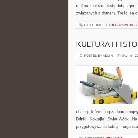
można znaleźć teksty dotyczące t
związanych z domem. Treści są 
CATEGORIES:
EKOLOGICZNE BUD
KULTURA I HIST
POSTED BY ADMIN
MAJ - 9 - 2
obsługi, które chcą zadbać o naj
Drinki i Koktajle i Świat Wódki. 
przygotowywania koktajli, organiz