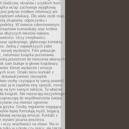
ch bodźców, ekranów i szybkich form
siążka wciąż zachowuje wyjątkową
jest jedynie źródłem informacji ani
ędziem edukacji. Dla wielu osób staje
enią skupienia, odpoczynku i
 podróży. W świecie zdominowanym
hmiastowe komunikaty oraz krótkie
nie dłuższych tekstów nabiera
wartości. Uczy cierpliwości,
 oraz spokojnego, głębszego kontaktu
ra. Jedną z największych zalet
t rozwój wyobraźni. Film pokazuje
z, natomiast książka pozostawia
roką przestrzeń do tworzenia własnych
lnik sam buduje w głowie krajobrazy,
erów, klimat wydarzeń i emocje
ych scen. Dzięki temu kontakt z
est doświadczeniem niezwykle
Dwie osoby czytające tę samą powieść
wać ją w zupełnie inny sposób, mimo
się na tym samym tekście. To właśnie
iła książek. Nie narzucają wszystkiego
 zapraszają do współtworzenia świata
Czytanie ma również ogromne
a języka. Osoby regularnie sięgające
wykle lepiej formułują myśli, bogacą
 łatwiej wyrażają emocje. Kontakt z
 stylami pisania poszerza
i uczy wrażliwości na słowo. Ma to
e tylko w szkole czy pracy, ale także