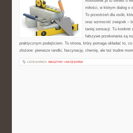
Anonserek.pl to serwis o re
miłości, w którym dialog o 
To przestrzeń dla osób, któ
oraz wzmocnić związek – be
taniej sensacji. Tu konkret 
fałszywe przekonania są ro
praktycznym podejściem. To strona, który pomaga układać to, c
złożone: pierwsze randki, fascynację, chemię, ale też trudne mome
CATEGORIES:
MASZYNY I AKCESORIA