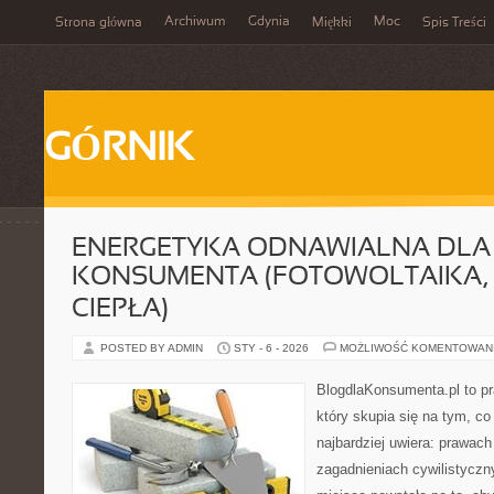
Archiwum
Gdynia
Moc
Strona główna
Miękki
Spis Treści
GÓRNIK
ENERGETYKA ODNAWIALNA DLA
KONSUMENTA (FOTOWOLTAIKA,
CIEPŁA)
POSTED BY ADMIN
STY - 6 - 2026
MOŻLIWOŚĆ KOMENTOWAN
BlogdlaKonsumenta.pl to pr
który skupia się na tym, c
najbardziej uwiera: prawac
zagadnieniach cywilistyczn