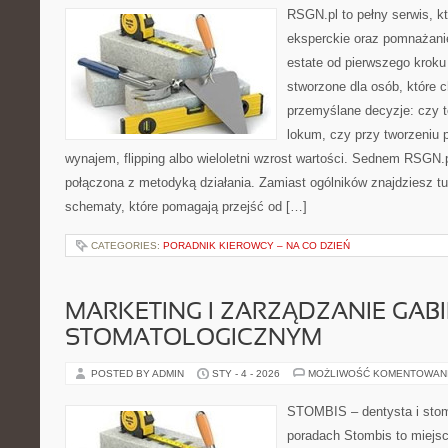
RSGN.pl to pełny serwis, k
eksperckie oraz pomnażani
estate od pierwszego kroku 
stworzone dla osób, które
przemyślane decyzje: czy t
lokum, czy przy tworzeniu p
wynajem, flipping albo wieloletni wzrost wartości. Sednem RSGN.
połączona z metodyką działania. Zamiast ogólników znajdziesz tu 
schematy, które pomagają przejść od […]
CATEGORIES:
PORADNIK KIEROWCY – NA CO DZIEŃ
MARKETING I ZARZĄDZANIE GAB
STOMATOLOGICZNYM
POSTED BY ADMIN
STY - 4 - 2026
MOŻLIWOŚĆ KOMENTOWAN
STOMBIS – dentysta i stom
poradach Stombis to miejsc