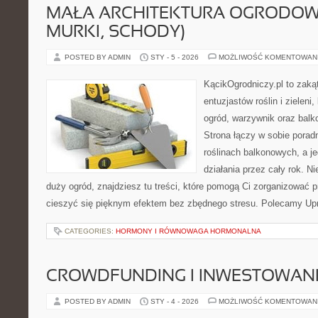
MAŁA ARCHITEKTURA OGRODOWA
MURKI, SCHODY)
POSTED BY ADMIN
STY - 5 - 2026
MOŻLIWOŚĆ KOMENTOWAN
KącikOgrodniczy.pl to zaką
entuzjastów roślin i zieleni
ogród, warzywnik oraz bal
Strona łączy w sobie porad
roślinach balkonowych, a je
działania przez cały rok. N
duży ogród, znajdziesz tu treści, które pomogą Ci zorganizować p
cieszyć się pięknym efektem bez zbędnego stresu. Polecamy Upr
CATEGORIES:
HORMONY I RÓWNOWAGA HORMONALNA
CROWDFUNDING I INWESTOWAN
POSTED BY ADMIN
STY - 4 - 2026
MOŻLIWOŚĆ KOMENTOWAN