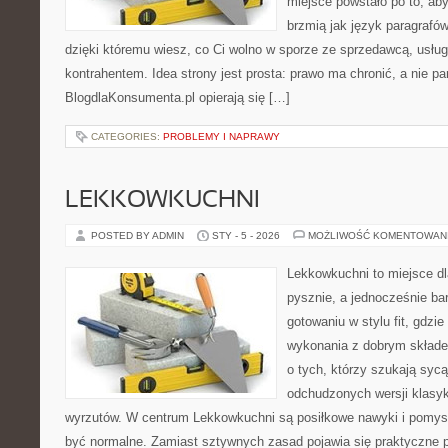
miejsce powstało po to, aby
brzmią jak język paragrafów
dzięki któremu wiesz, co Ci wolno w sporze ze sprzedawcą, usług
kontrahentem. Idea strony jest prosta: prawo ma chronić, a nie pa
BlogdlaKonsumenta.pl opierają się […]
CATEGORIES:
PROBLEMY I NAPRAWY
LEKKOWKUCHNI
POSTED BY ADMIN
STY - 5 - 2026
MOŻLIWOŚĆ KOMENTOWAN
Lekkowkuchni to miejsce dl
pysznie, a jednocześnie bar
gotowaniu w stylu fit, gdzie
wykonania z dobrym składe
o tych, którzy szukają sycą
odchudzonych wersji klasy
wyrzutów. W centrum Lekkowkuchni są posiłkowe nawyki i pomys
być normalne. Zamiast sztywnych zasad pojawia się praktyczne p