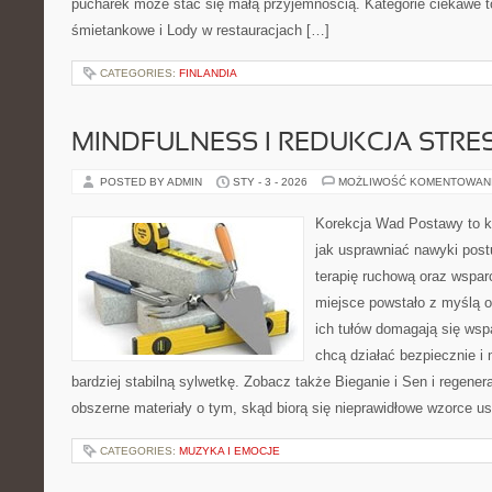
pucharek może stać się małą przyjemnością. Kategorie ciekawe to
śmietankowe i Lody w restauracjach […]
CATEGORIES:
FINLANDIA
MINDFULNESS I REDUKCJA STRE
POSTED BY ADMIN
STY - 3 - 2026
MOŻLIWOŚĆ KOMENTOWAN
Korekcja Wad Postawy to k
jak usprawniać nawyki post
terapię ruchową oraz wsparc
miejsce powstało z myślą o
ich tułów domagają się wspa
chcą działać bezpiecznie 
bardziej stabilną sylwetkę. Zobacz także Bieganie i Sen i regener
obszerne materiały o tym, skąd biorą się nieprawidłowe wzorce ust
CATEGORIES:
MUZYKA I EMOCJE