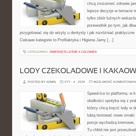
chcą zrozumieć zdrowie ja
lepsze decyzje w temacie te
tylko zbiór luźnych wskazó
przewodnik po tym, jak dba
przygotować się do wizyty u dentysty i jak rozróżniać praktyczne
Ciekawe kategorie to Profilaktyka i Higiena Jamy […]
CATEGORIES:
ZWIERZĘTA LEŚNE A CZŁOWIEK
LODY CZEKOLADOWE I KAKAOW
POSTED BY ADMIN
STY - 4 - 2026
MOŻLIWOŚĆ KOMENTOWAN
Speed-Ice to platforma, w 
słodkości spotyka się z pra
którzy chcą kręcić lody w d
lubią testować nowe smaki 
porcje wychodzą kremowe, a
Tu chłód nie jest przeszko