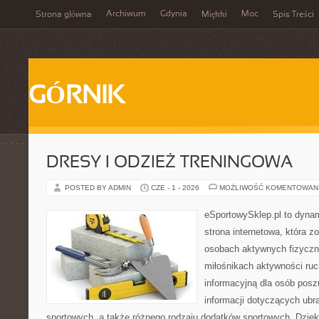
Archiwum
Gdynia
Moc
Strona główna
Miękki
Spis Treści
GÓRNIK
DRESY I ODZIEŻ TRENINGOWA
POSTED BY ADMIN
CZE - 1 - 2026
MOŻLIWOŚĆ KOMENTOWAN
eSportowySklep.pl to dynam
strona internetowa, która z
osobach aktywnych fizyczn
miłośnikach aktywności ruc
informacyjną dla osób pos
informacji dotyczących ubr
sportowych, a także różnego rodzaju dodatków sportowych. Dzięki