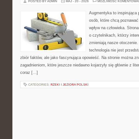
POSTED BY ADMIN
MAJ - 20 - 2026
MOŻLIWOŚĆ KOMENTOWA
Augmentyka to inspirująca p
osób, które chcą poznawać 
wpływ na człowieka. Strona
o czytelnikach, którzy inte
zmieniają nasze otoczenie.
technologia nie jest przeds
zbiór faktów, ale jako fascynująca opowieść. Na stronie można z
zagadnieniom, które jeszcze niedawno kojarzyły się głównie z liter
coraz […]
CATEGORIES:
RZEKI I JEZIORA POLSKI