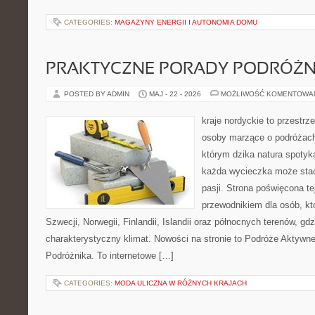
CATEGORIES:
MAGAZYNY ENERGII I AUTONOMIA DOMU
PRAKTYCZNE PORADY PODRÓŻN
POSTED BY ADMIN
MAJ - 22 - 2026
MOŻLIWOŚĆ KOMENTOWA
kraje nordyckie to przestrz
osoby marzące o podróżach
którym dzika natura spotyka
każda wycieczka może stać
pasji. Strona poświęcona t
przewodnikiem dla osób, kt
Szwecji, Norwegii, Finlandii, Islandii oraz północnych terenów, gdz
charakterystyczny klimat. Nowości na stronie to Podróże Aktywn
Podróżnika. To internetowe […]
CATEGORIES:
MODA ULICZNA W RÓŻNYCH KRAJACH