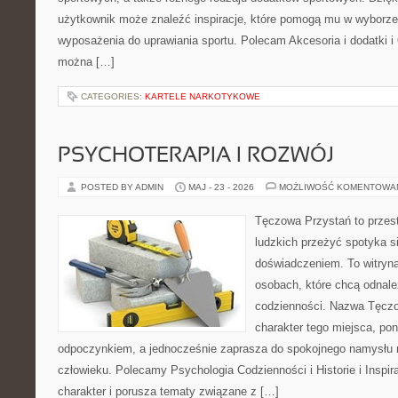
użytkownik może znaleźć inspiracje, które pomogą mu w wyborz
wyposażenia do uprawiania sportu. Polecam Akcesoria i dodatki i
można […]
CATEGORIES:
KARTELE NARKOTYKOWE
PSYCHOTERAPIA I ROZWÓJ
POSTED BY ADMIN
MAJ - 23 - 2026
MOŻLIWOŚĆ KOMENTOWA
Tęczowa Przystań to przest
ludzkich przeżyć spotyka s
doświadczeniem. To witryn
osobach, które chcą odnale
codzienności. Nazwa Tęczo
charakter tego miejsca, pon
odpoczynkiem, a jednocześnie zaprasza do spokojnego namysłu n
człowieku. Polecamy Psychologia Codzienności i Historie i Inspir
charakter i porusza tematy związane z […]