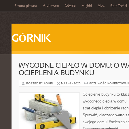
Archiwum
Gdynia
Moc
Strona główna
Miękki
Spis Treści
GÓRNIK
WYGODNE CIEPŁO W DOMU: O W
OCIEPLENIA BUDYNKU
POSTED BY ADMIN
MAJ - 8 - 2025
MOŻLIWOŚĆ KOMENTOWAN
Ocieplenie budynku to klu
wygodnego ciepła w domu. 
strat ciepła i obniżenie ra
Sprawdź, dlaczego warto z
swojego domu! #ocieplenie
#energooszczędność